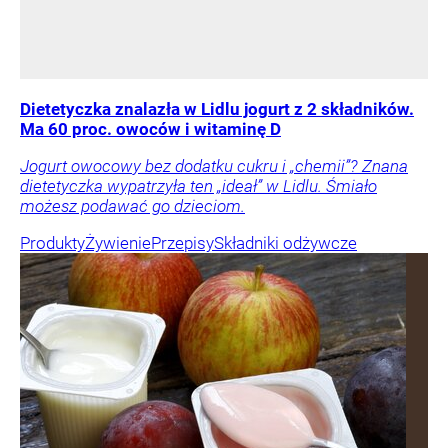
Dietetyczka znalazła w Lidlu jogurt z 2 składników.
Ma 60 proc. owoców i witaminę D
Jogurt owocowy bez dodatku cukru i „chemii”? Znana
dietetyczka wypatrzyła ten „ideał” w Lidlu. Śmiało
możesz podawać go dzieciom.
Produkty
Żywienie
Przepisy
Składniki odżywcze