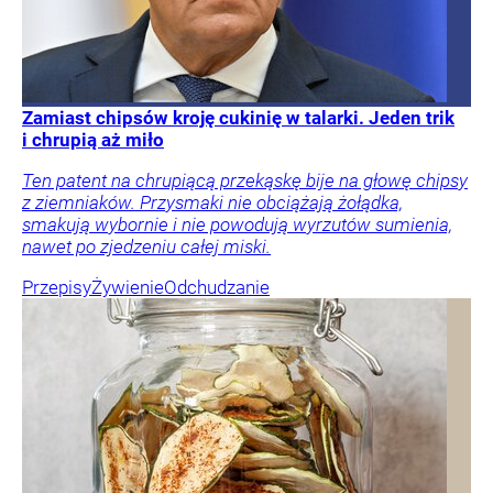
Zamiast chipsów kroję cukinię w talarki. Jeden trik
i chrupią aż miło
Ten patent na chrupiącą przekąskę bije na głowę chipsy
z ziemniaków. Przysmaki nie obciążają żołądka,
smakują wybornie i nie powodują wyrzutów sumienia,
nawet po zjedzeniu całej miski.
Przepisy
Żywienie
Odchudzanie