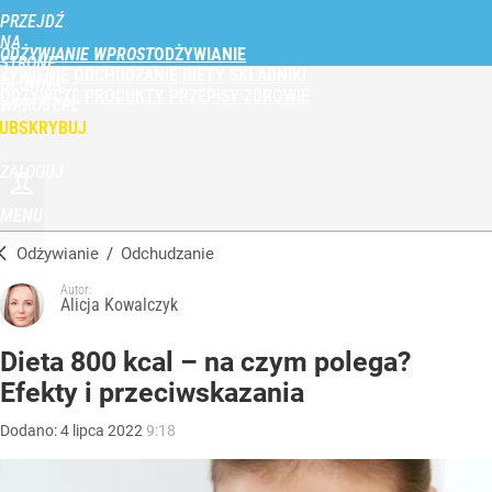
PRZEJDŹ
NA
ODŻYWIANIE WPROST
STRONĘ
ŻYWIENIE
ODCHUDZANIE
DIETY
SKŁADNIKI
GŁÓWNĄ
ODŻYWCZE
PRODUKTY
PRZEPISY
ZDROWIE
WPROST.PL
UBSKRYBUJ
ZALOGUJ
MENU
Odżywianie
/
Odchudzanie
Autor:
Alicja Kowalczyk
Dieta 800 kcal – na czym polega?
Efekty i przeciwskazania
Dodano:
4
lipca
2022
9:18