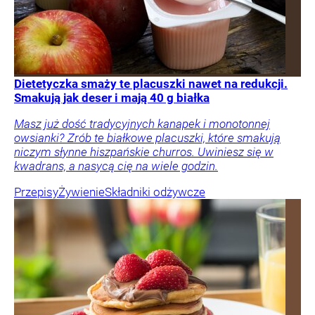
Dietetyczka smaży te placuszki nawet na redukcji.
Smakują jak deser i mają 40 g białka
Masz już dość tradycyjnych kanapek i monotonnej
owsianki? Zrób te białkowe placuszki, które smakują
niczym słynne hiszpańskie churros. Uwiniesz się w
kwadrans, a nasycą cię na wiele godzin.
Przepisy
Żywienie
Składniki odżywcze