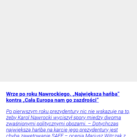
Wrze po roku Nawrockiego. „Największa hańba”
kontra „Cała Europa nam go zazdrości”
Po pierwszym roku prezydentury nic nie wskazuje na to,
żeby Karol Nawrocki wyciszył spory między dwoma
zwaśnionymi politycznymi obozami. – Dotychczas
największą hańbą na karcie jego prezydentury jest
chyba zawetowanie SAFE – ocenia Mariusz Witczak z