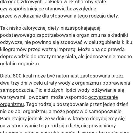
dla osób zdrowych. Jakiekolwiek choroby stałe
czy współistniejące stanowią bezwzględne
przeciwwskazanie dla stosowania tego rodzaju diety.
Tak niskokalorycznej diety, niezaspokajającej
podstawowego zapotrzebowania organizmu na składniki
odżywcze, nie powinno się stosować w celu zgubienia kilku
kilogramów przed ważną imprezą. Może ona co prawda
doprowadzić do utraty masy ciała, ale jednocześnie mocno
osłabić organizm.
Dieta 800 kcal może być natomiast zastosowana przez
dwa-trzy dni w celu utraty wody z organizmu i poprawienia
samopoczucia. Picie dużych ilości wody, odżywianie się
warzywami i owocami może wspomóc
oczyszczanie
organizmu
. Tego rodzaju postępowanie przez jeden dzień
nie osłabi organizmu, a może poprawić samopoczucie.
Pamiętajmy jednak, że w dniu, w którym decydujemy się
na zastosowanie tego rodzaju diety, nie powinniśmy
stosować intensywnej aktywności fizycznej, bo może nam