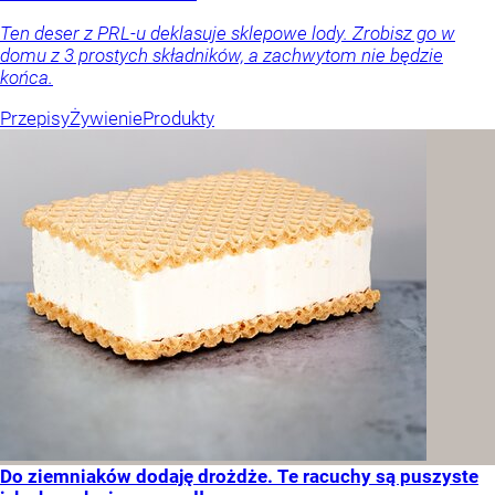
Ten deser z PRL-u deklasuje sklepowe lody. Zrobisz go w
domu z 3 prostych składników, a zachwytom nie będzie
końca.
Przepisy
Żywienie
Produkty
Do ziemniaków dodaję drożdże. Te racuchy są puszyste