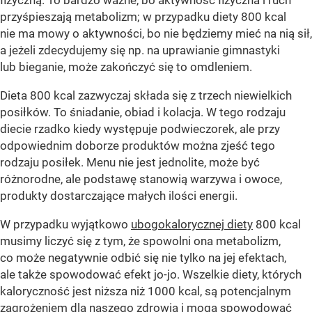
fizyczną. To bardzo ważne, bo aktywność fizyczna i ruch
przyśpieszają metabolizm; w przypadku diety 800 kcal
nie ma mowy o aktywności, bo nie będziemy mieć na nią sił,
a jeżeli zdecydujemy się np. na uprawianie gimnastyki
lub bieganie, może zakończyć się to omdleniem.
Dieta 800 kcal zazwyczaj składa się z trzech niewielkich
posiłków. To śniadanie, obiad i kolacja. W tego rodzaju
diecie rzadko kiedy występuje podwieczorek, ale przy
odpowiednim doborze produktów można zjeść tego
rodzaju posiłek. Menu nie jest jednolite, może być
różnorodne, ale podstawę stanowią warzywa i owoce,
produkty dostarczające małych ilości energii.
W przypadku wyjątkowo
ubogokalorycznej diety
800 kcal
musimy liczyć się z tym, że spowolni ona metabolizm,
co może negatywnie odbić się nie tylko na jej efektach,
ale także spowodować efekt jo-jo. Wszelkie diety, których
kaloryczność jest niższa niż 1000 kcal, są potencjalnym
zagrożeniem dla naszego zdrowia i mogą spowodować