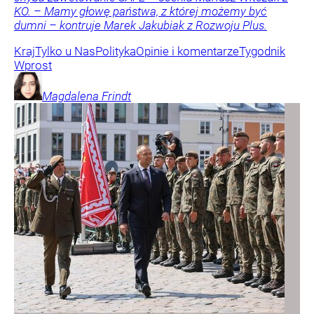
KO. – Mamy głowę państwa, z której możemy być
dumni – kontruje Marek Jakubiak z Rozwoju Plus.
Kraj
Tylko u Nas
Polityka
Opinie i komentarze
Tygodnik
Wprost
Magdalena
Frindt