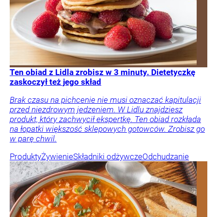
Ten obiad z Lidla zrobisz w 3 minuty. Dietetyczkę
zaskoczył też jego skład
Brak czasu na pichcenie nie musi oznaczać kapitulacji
przed niezdrowym jedzeniem. W Lidlu znajdziesz
produkt, który zachwycił ekspertkę. Ten obiad rozkłada
na łopatki większość sklepowych gotowców. Zrobisz go
w parę chwil.
Produkty
Żywienie
Składniki odżywcze
Odchudzanie