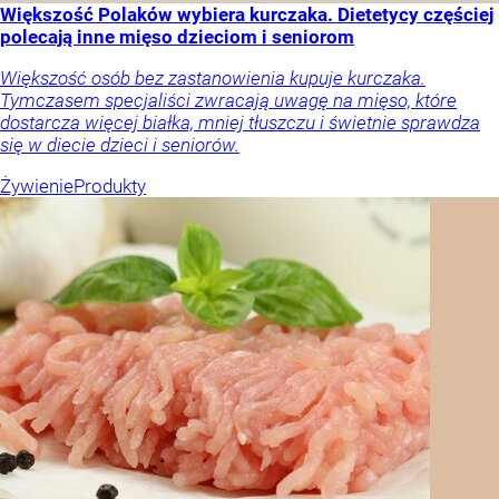
Większość Polaków wybiera kurczaka. Dietetycy częściej
polecają inne mięso dzieciom i seniorom
Większość osób bez zastanowienia kupuje kurczaka.
Tymczasem specjaliści zwracają uwagę na mięso, które
dostarcza więcej białka, mniej tłuszczu i świetnie sprawdza
się w diecie dzieci i seniorów.
Żywienie
Produkty