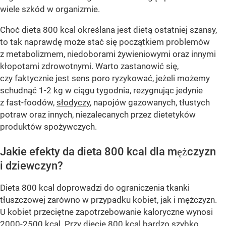
wiele szkód w organizmie.
Choć dieta 800 kcal określana jest dietą ostatniej szansy,
to tak naprawdę może stać się początkiem problemów
z metabolizmem, niedoborami żywieniowymi oraz innymi
kłopotami zdrowotnymi. Warto zastanowić się,
czy faktycznie jest sens poro ryzykować, jeżeli możemy
schudnąć 1-2 kg w ciągu tygodnia, rezygnując jedynie
z fast-foodów,
słodyczy
, napojów gazowanych, tłustych
potraw oraz innych, niezalecanych przez dietetyków
produktów spożywczych.
Jakie efekty da dieta 800 kcal dla mężczyzn
i dziewczyn?
Dieta 800 kcal doprowadzi do ograniczenia tkanki
tłuszczowej zarówno w przypadku kobiet, jak i mężczyzn.
U kobiet przeciętne zapotrzebowanie kaloryczne wynosi
2000-2500 kcal. Przy diecie 800 kcal bardzo szybko