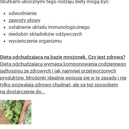
Skutkami ubocznymi tego rodzaju diety mogą być:
odwodnienie
zawroty głowy
osłabienie układu immunologicznego
niedobór składników odżywczych
wycieńczenie organizmu
Dieta odchudzająca na bazie mrożonek. Czy jest zdrowa?
Dieta odchudzająca wymaga komponowania codziennego
jadłospisu ze zdrowych i jak najmniej przetworzonych
produktów. Mrożonki idealnie wpisują się w tę zasadę i nie
tylko pozwalają zdrowo chudnąć, ale są też sposobem
na dostarczenie do...