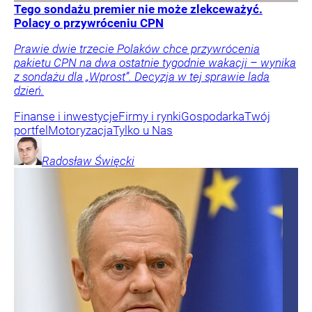
Tego sondażu premier nie może zlekceważyć.
Polacy o przywróceniu CPN
Prawie dwie trzecie Polaków chce przywrócenia
pakietu CPN na dwa ostatnie tygodnie wakacji – wynika
z sondażu dla „Wprost”. Decyzja w tej sprawie lada
dzień.
Finanse i inwestycje
Firmy i rynki
Gospodarka
Twój
portfel
Motoryzacja
Tylko u Nas
Radosław
Święcki