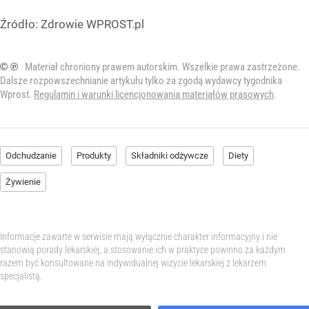
Źródło:
Zdrowie WPROST.pl
© ℗
Materiał chroniony prawem autorskim. Wszelkie prawa zastrzeżone.
Dalsze rozpowszechnianie artykułu tylko za zgodą wydawcy tygodnika
Wprost.
Regulamin i warunki licencjonowania materiałów prasowych
.
Odchudzanie
Produkty
Składniki odżywcze
Diety
Żywienie
Informacje zawarte w serwisie mają wyłącznie charakter informacyjny i nie
stanowią porady lekarskiej, a stosowanie ich w praktyce powinno za każdym
razem być konsultowane na indywidualnej wizycie lekarskiej z lekarzem
specjalistą.