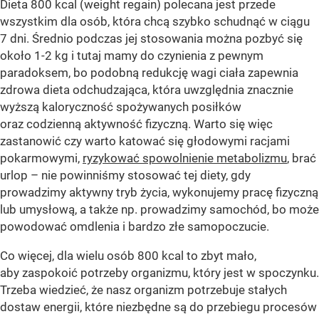
Dieta 800 kcal (weight regain) polecana jest przede
wszystkim dla osób, która chcą szybko schudnąć w ciągu
7 dni. Średnio podczas jej stosowania można pozbyć się
około 1-2 kg i tutaj mamy do czynienia z pewnym
paradoksem, bo podobną redukcję wagi ciała zapewnia
zdrowa dieta odchudzająca, która uwzględnia znacznie
wyższą kaloryczność spożywanych posiłków
oraz codzienną aktywność fizyczną. Warto się więc
zastanowić czy warto katować się głodowymi racjami
pokarmowymi,
ryzykować spowolnienie metabolizmu
, brać
urlop – nie powinniśmy stosować tej diety, gdy
prowadzimy aktywny tryb życia, wykonujemy pracę fizyczną
lub umysłową, a także np. prowadzimy samochód, bo może
powodować omdlenia i bardzo złe samopoczucie.
Co więcej, dla wielu osób 800 kcal to zbyt mało,
aby zaspokoić potrzeby organizmu, który jest w spoczynku.
Trzeba wiedzieć, że nasz organizm potrzebuje stałych
dostaw energii, które niezbędne są do przebiegu procesów