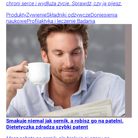
chroni serce i wydłuża życie. Sprawdź, czy ją pijesz.
Produkty
Żywienie
Składniki odżywcze
Doniesienia
naukowe
Profilaktyka i leczenie
Badania
Smakuje niemal jak sernik, a robisz go na patelni.
Dietetyczka zdradza szybki patent