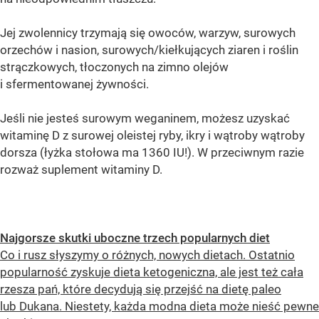
Jej zwolennicy trzymają się owoców, warzyw, surowych
orzechów i nasion, surowych/kiełkujących ziaren i roślin
strączkowych, tłoczonych na zimno olejów
i sfermentowanej żywności.
Jeśli nie jesteś surowym weganinem, możesz uzyskać
witaminę D z surowej oleistej ryby, ikry i wątroby wątroby
dorsza (łyżka stołowa ma 1360 IU!). W przeciwnym razie
rozważ suplement witaminy D.
Najgorsze skutki uboczne trzech popularnych diet
Co i rusz słyszymy o różnych, nowych dietach. Ostatnio
popularność zyskuje dieta ketogeniczna, ale jest też cała
rzesza pań, które decydują się przejść na dietę paleo
lub Dukana. Niestety, każda modna dieta może nieść pewne