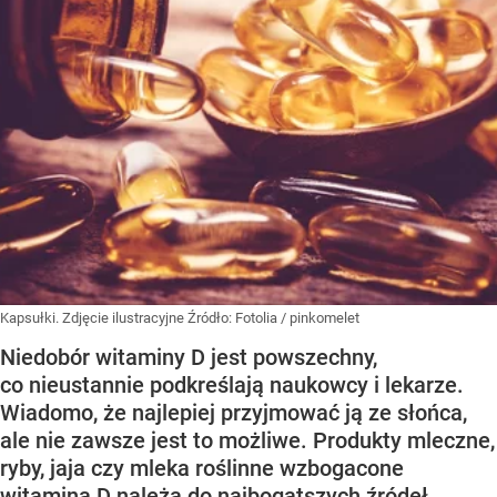
Kapsułki. Zdjęcie ilustracyjne
Źródło:
Fotolia
/
pinkomelet
Niedobór witaminy D jest powszechny,
co nieustannie podkreślają naukowcy i lekarze.
Wiadomo, że najlepiej przyjmować ją ze słońca,
ale nie zawsze jest to możliwe. Produkty mleczne,
ryby, jaja czy mleka roślinne wzbogacone
witaminą D należą do najbogatszych źródeł