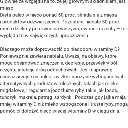
Głównie ze względu na to, że jej głównym składnikiem jest
mięso.
Dieta paleo w nieco ponad 50 proc. składa się z mięsa
i produktów odzwierzęcych. Pozostałe, niecałe 50 proc.
menu dzielimy po równo na warzywa, owoce i orzechy – tak
wygląda to w największych uproszczeniu.
Dlaczego może doprowadzić do niedoboru witaminy D?
Ponieważ nie zawiera nabiału. Uważaj na objawy, które
mogą obejmować zmęczenie, depresję, przewlekły ból
i częste infekcje dróg oddechowych. Jeśli naprawdę
chcesz przejść na paleo, zwiększ spożycie wzbogaconych
alternatywnych produktów mlecznych, takich jak mleko
migdałowe, i regularnie jedz tłuste ryby, takie jak łosoś,
tuńczyk, makrela, pstrąg, sardynki. Podczas gdy jajka mają
mniej witaminy D niż mleko wzbogacone i tłuste ryby, mogą
pomóc ci dołożyć nieco więcej witaminy D w ciągu dnia.