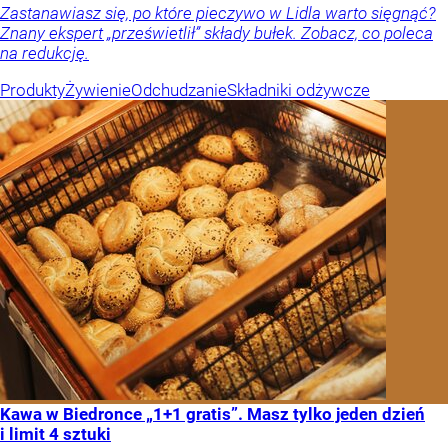
Zastanawiasz się, po które pieczywo w Lidla warto sięgnąć?
Znany ekspert „prześwietlił” składy bułek. Zobacz, co poleca
na redukcję.
Produkty
Żywienie
Odchudzanie
Składniki odżywcze
Kawa w Biedronce „1+1 gratis”. Masz tylko jeden dzień
i limit 4 sztuki