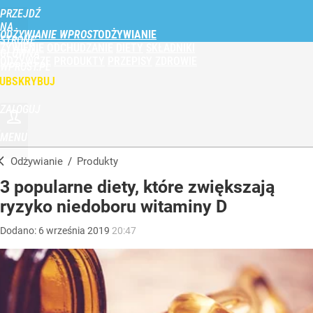
PRZEJDŹ
NA
ODŻYWIANIE WPROST
STRONĘ
ŻYWIENIE
ODCHUDZANIE
DIETY
SKŁADNIKI
GŁÓWNĄ
ODŻYWCZE
PRODUKTY
PRZEPISY
ZDROWIE
WPROST.PL
UBSKRYBUJ
ZALOGUJ
MENU
Odżywianie
/
Produkty
3 popularne diety, które zwiększają
ryzyko niedoboru witaminy D
Dodano:
6
września
2019
20:47