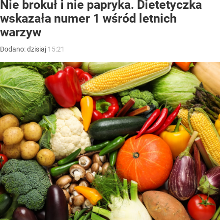
Nie brokuł i nie papryka. Dietetyczka
wskazała numer 1 wśród letnich
warzyw
Dodano:
dzisiaj
15:21