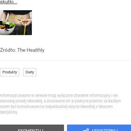
skutki...
Źródło:
The Healthly
Produkty
Diety
Informacje zawarte w serwisie mają wyłącznie charakter informacyjny i nie
stanowią porady lekarskiej, a stosowanie ich w praktyce powinno za każdym
razem być konsultowane na indywidualnej wizycie lekarskiej z lekarzem
specjalistą.