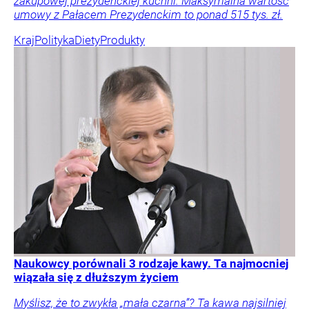
zakupowej prezydenckiej kuchni. Maksymalna wartość
umowy z Pałacem Prezydenckim to ponad 515 tys. zł.
Kraj
Polityka
Diety
Produkty
Naukowcy porównali 3 rodzaje kawy. Ta najmocniej
wiązała się z dłuższym życiem
Myślisz, że to zwykła „mała czarna”? Ta kawa najsilniej