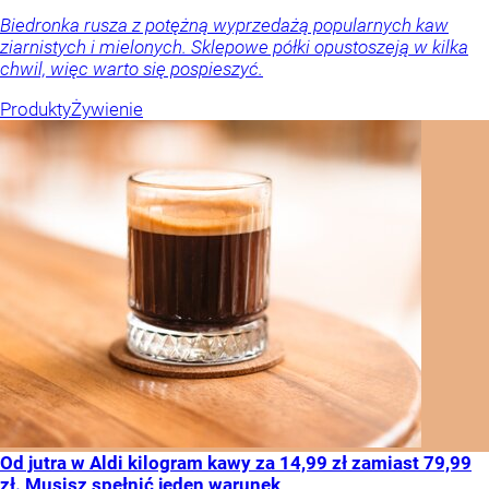
Biedronka rusza z potężną wyprzedażą popularnych kaw
ziarnistych i mielonych. Sklepowe półki opustoszeją w kilka
chwil, więc warto się pospieszyć.
Produkty
Żywienie
Od jutra w Aldi kilogram kawy za 14,99 zł zamiast 79,99
zł. Musisz spełnić jeden warunek