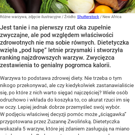
Różne warzywa, zdjęcie ilustracyjne
/ Źródło:
Shutterstock
/
New Africa
Jest tanie i na pierwszy rzut oka zupełnie
zwyczajne, ale pod względem właściwości
zdrowotnych nie ma sobie równych. Dietetyczka
wzięła „pod lupę” letnie przysmaki i stworzyła
ranking najzdrowszych warzyw. Zwycięzca
zestawienia to genialny pogromca kalorii.
Warzywa to podstawa zdrowej diety. Nie trzeba o tym
nikogo przekonywać, ale czy kiedykolwiek zastanawialiście
się, po które z nich warto sięgać najczęściej? Wiele osób
odruchowo i wkłada do koszyka to, co akurat rzuci im się
w oczy. Lepiej jednak dobrze przemyśleć swój wybór.
W podjęciu właściwej decyzji pomóc może „ściągawka”
przygotowana przez Zuzannę Zwolińską. Dietetyczka
wskazała 5 warzyw, które jej zdaniem zasługują na miano