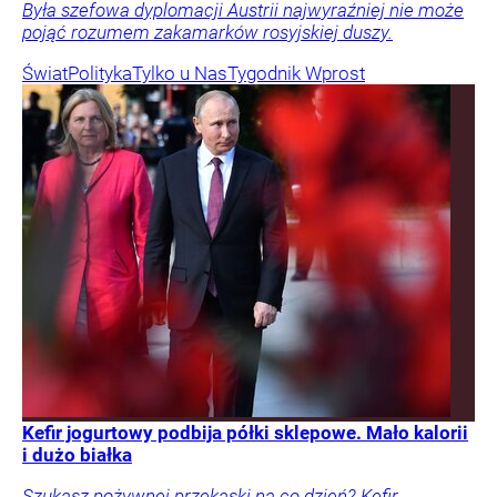
Była szefowa dyplomacji Austrii najwyraźniej nie może
pojąć rozumem zakamarków rosyjskiej duszy.
Świat
Polityka
Tylko u Nas
Tygodnik Wprost
Kefir jogurtowy podbija półki sklepowe. Mało kalorii
i dużo białka
Szukasz pożywnej przekąski na co dzień? Kefir