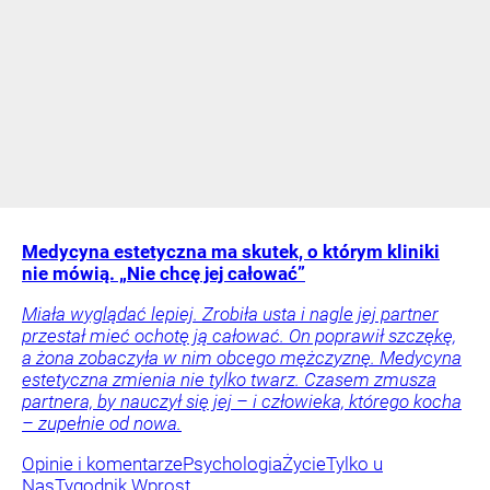
Medycyna estetyczna ma skutek, o którym kliniki
nie mówią. „Nie chcę jej całować”
Miała wyglądać lepiej. Zrobiła usta i nagle jej partner
przestał mieć ochotę ją całować. On poprawił szczękę,
a żona zobaczyła w nim obcego mężczyznę. Medycyna
estetyczna zmienia nie tylko twarz. Czasem zmusza
partnera, by nauczył się jej – i człowieka, którego kocha
– zupełnie od nowa.
Opinie i komentarze
Psychologia
Życie
Tylko u
Nas
Tygodnik Wprost