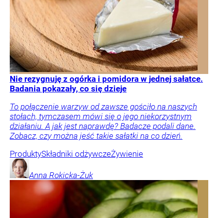
Nie rezygnuję z ogórka i pomidora w jednej sałatce.
Badania pokazały, co się dzieje
To połączenie warzyw od zawsze gościło na naszych
stołach, tymczasem mówi się o jego niekorzystnym
działaniu. A jak jest naprawdę? Badacze podali dane.
Zobacz, czy można jeść takie sałatki na co dzień.
Produkty
Składniki odżywcze
Żywienie
Anna
Rokicka-Żuk