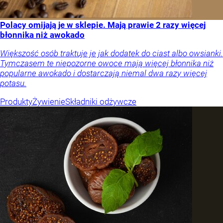
Polacy omijają je w sklepie. Mają prawie 2 razy więcej
błonnika niż awokado
Większość osób traktuje je jak dodatek do ciast albo owsianki.
Tymczasem te niepozorne owoce mają więcej błonnika niż
popularne awokado i dostarczają niemal dwa razy więcej
potasu.
Produkty
Żywienie
Składniki odżywcze