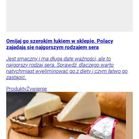
Omijaj go szerokim łukiem w sklepie. Polacy
zajadają się najgorszym rodzajem sera
Jest smaczny i ma długą datę ważności, ale to
najgorszy rodzaj sera. Sprawdź, dlaczego warto
natychmiast wyeliminować go z diety i czym łatwo go
zastąpić.
Produkty
Żywienie