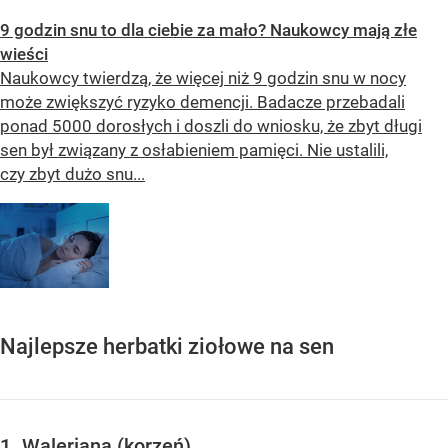
9 godzin snu to dla ciebie za mało? Naukowcy mają złe
wieści
Naukowcy twierdzą, że więcej niż 9 godzin snu w nocy
może zwiększyć ryzyko demencji. Badacze przebadali
ponad 5000 dorosłych i doszli do wniosku, że zbyt długi
sen był związany z osłabieniem pamięci. Nie ustalili,
czy zbyt dużo snu...
Najlepsze herbatki ziołowe na sen
1. Waleriana (korzeń)