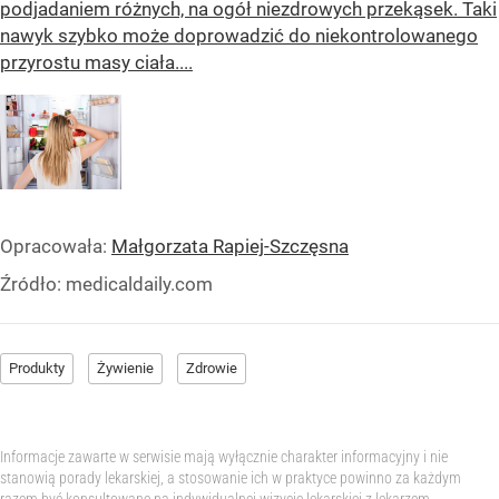
podjadaniem różnych, na ogół niezdrowych przekąsek. Taki
nawyk szybko może doprowadzić do niekontrolowanego
przyrostu masy ciała....
Opracowała:
Małgorzata Rapiej-Szczęsna
Źródło:
medicaldaily.com
Produkty
Żywienie
Zdrowie
Informacje zawarte w serwisie mają wyłącznie charakter informacyjny i nie
stanowią porady lekarskiej, a stosowanie ich w praktyce powinno za każdym
razem być konsultowane na indywidualnej wizycie lekarskiej z lekarzem