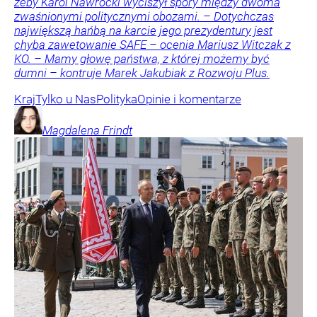
żeby Karol Nawrocki wyciszył spory między dwoma
zwaśnionymi politycznymi obozami. – Dotychczas
największą hańbą na karcie jego prezydentury jest
chyba zawetowanie SAFE – ocenia Mariusz Witczak z
KO. – Mamy głowę państwa, z której możemy być
dumni – kontruje Marek Jakubiak z Rozwoju Plus.
Kraj
Tylko u Nas
Polityka
Opinie i komentarze
Magdalena
Frindt