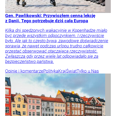
Gen. Pawlikowski: Przywiozłem cenną lekcję
z Danii. Tego potrzebuje dziś cała Europa
Kilka dni spędzonych wakacyjnie w Kopenhadze miało
być przede wszystkim odpoczynkiem. I rzeczywiście
było. Ale jak to często bywa, zawodowe doświadczenie
sprawia, że nawet podczas urlopu trudno całkowicie
przestać obserwować otaczającą rzeczywistość.
Zwłaszcza gdy przez wiele lat odpowiadało się za
bezpieczeństwo państwa.
Opinie i komentarze
Polityka
Kraj
Świat
Tylko u Nas