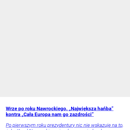
Wrze po roku Nawrockiego. „Największa hańba”
kontra „Cała Europa nam go zazdrości”
Po pierwszym roku prezydentury nic nie wskazuje na to,