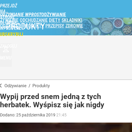
PRZEJDŹ
NA
ODŻYWIANIE WPROST
STRONĘ
ŻYWIENIE
ODCHUDZANIE
DIETY
SKŁADNIKI
GŁÓWNĄ
PRODUKTY
ODŻYWCZE
PRODUKTY
PRZEPISY
ZDROWIE
WPROST.PL
UBSKRYBUJ
ZALOGUJ
MENU
Odżywianie
/
Produkty
Wypij przed snem jedną z tych
herbatek. Wyśpisz się jak nigdy
Dodano:
25
października
2019
21:45