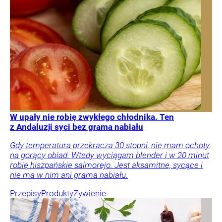
W upały nie robię zwykłego chłodnika. Ten
z Andaluzji syci bez grama nabiału
Gdy temperatura przekracza 30 stopni, nie mam ochoty
na gorący obiad. Wtedy wyciągam blender i w 20 minut
robię hiszpańskie salmorejo. Jest aksamitne, sycące i
nie ma w nim ani grama nabiału.
Przepisy
Produkty
Żywienie