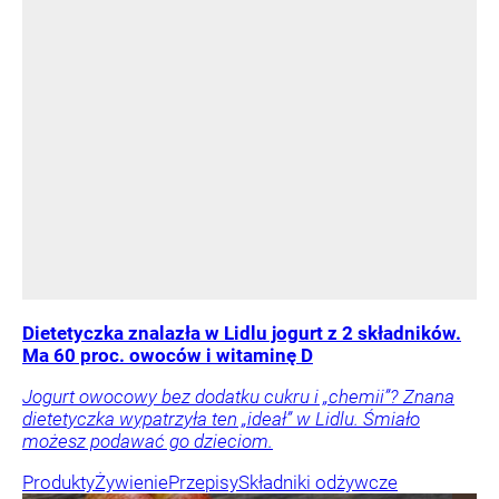
Dietetyczka znalazła w Lidlu jogurt z 2 składników.
Ma 60 proc. owoców i witaminę D
Jogurt owocowy bez dodatku cukru i „chemii”? Znana
dietetyczka wypatrzyła ten „ideał” w Lidlu. Śmiało
możesz podawać go dzieciom.
Produkty
Żywienie
Przepisy
Składniki odżywcze