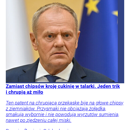
Zamiast chipsów kroję cukinię w talarki. Jeden trik
i chrupią aż miło
Ten patent na chrupiącą przekąskę bije na głowę chipsy
z ziemniaków. Przysmaki nie obciążają żołądka,
smakują wybornie i nie powodują wyrzutów sumienia,
nawet po zjedzeniu całej miski.