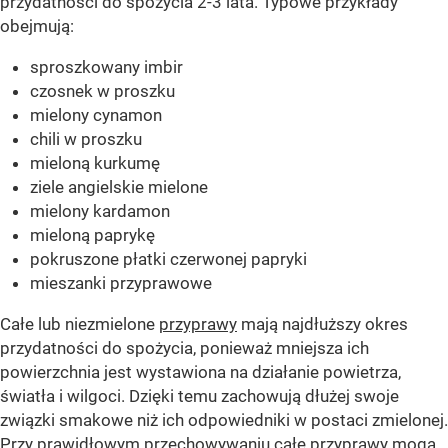
przydatności do spożycia 2-3 lata. Typowe przykłady
obejmują:
sproszkowany imbir
czosnek w proszku
mielony cynamon
chili w proszku
mieloną kurkumę
ziele angielskie mielone
mielony kardamon
mieloną paprykę
pokruszone płatki czerwonej papryki
mieszanki przyprawowe
Całe lub niezmielone
przyprawy
mają najdłuższy okres
przydatności do spożycia, ponieważ mniejsza ich
powierzchnia jest wystawiona na działanie powietrza,
światła i wilgoci. Dzięki temu zachowują dłużej swoje
związki smakowe niż ich odpowiedniki w postaci zmielonej.
Przy prawidłowym przechowywaniu całe przyprawy mogą