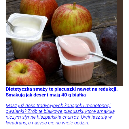
Dietetyczka smaży te placuszki nawet na redukcji.
Smakują jak deser i mają 40 g białka
Masz już dość tradycyjnych kanapek i monotonnej
owsianki? Zrób te białkowe placuszki, które smakują
niczym słynne hiszpańskie churros. Uwiniesz się w
kwadrans, a nasycą cię na wiele godzin.