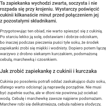
Ta zapiekanka wychodzi zwarta, soczysta i nie
rozpada się przy krojeniu. Wystarczy poświęcić
cukinii kilkanaście minut przed połączeniem jej
z pozostałymi składnikami.
Przygotowując ten obiad, nie warto spieszyć się z cukinią.
Po starciu lekko ją solę, odstawiam i dobrze odciskam,
bo inaczej podczas pieczenia puści tyle soku, że środek
zapiekanki zrobi się miękki i wodnisty. Dopiero potem łączę
warzywo z drobno siekanym kurczakiem, podsmażoną
cebulą, marchewką i czosnkiem.
Jak zrobić zapiekankę z cukinii i kurczaka
Cukinia po posoleniu potrafi oddać zaskakująco dużo soku,
dlatego warto odcisnąć ją naprawdę porządnie. Nie musi
być zupełnie sucha, ale w dłoni nie powinna już ociekać
wodą. Cebulę i marchewkę zawsze najpierw podsmażam.
Marchew robi się delikatniejsza, cebula nabiera słodyczy,