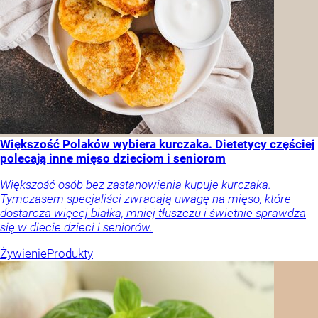
Większość Polaków wybiera kurczaka. Dietetycy częściej
polecają inne mięso dzieciom i seniorom
Większość osób bez zastanowienia kupuje kurczaka.
Tymczasem specjaliści zwracają uwagę na mięso, które
dostarcza więcej białka, mniej tłuszczu i świetnie sprawdza
się w diecie dzieci i seniorów.
Żywienie
Produkty