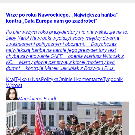
Wrze po roku Nawrockiego. „Największa hańba”
kontra „Cała Europa nam go zazdrości”
Po pierwszym roku prezydentury nic nie wskazuje na to,
żeby Karol Nawrocki wyciszył spory między dwoma
zwaśnionymi politycznymi obozami. – Dotychczas
największą hańbą na karcie jego prezydentury jest
chyba zawetowanie SAFE – ocenia Mariusz Witczak z
KO. – Mamy głowę państwa, z której możemy być
dumni – kontruje Marek Jakubiak z Rozwoju Plus.
Kraj
Tylko u Nas
Polityka
Opinie i komentarze
Tygodnik
Wprost
Magdalena
Frindt