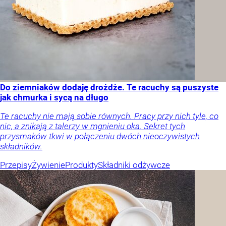
Do ziemniaków dodaję drożdże. Te racuchy są puszyste
jak chmurka i sycą na długo
Te racuchy nie mają sobie równych. Pracy przy nich tyle, co
nic, a znikają z talerzy w mgnieniu oka. Sekret tych
przysmaków tkwi w połączeniu dwóch nieoczywistych
składników.
Przepisy
Żywienie
Produkty
Składniki odżywcze