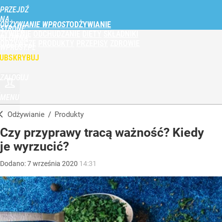
PRZEJDŹ
NA
ODŻYWIANIE WPROST
STRONĘ
ŻYWIENIE
ODCHUDZANIE
DIETY
SKŁADNIKI
GŁÓWNĄ
ODŻYWCZE
PRODUKTY
PRZEPISY
ZDROWIE
WPROST.PL
UBSKRYBUJ
ZALOGUJ
MENU
Odżywianie
/
Produkty
Czy przyprawy tracą ważność? Kiedy
je wyrzucić?
Dodano:
7
września
2020
14:31