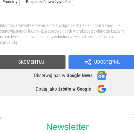
Produkty
Bezpieczeństwo żywności
Informacje zawarte w serwisie mają wyłącznie charakter informacyjny i nie
stanowią porady lekarskiej, a stosowanie ich w praktyce powinno za każdym
razem być konsultowane na indywidualnej wizycie lekarskiej z lekarzem
specjalistą.
SKOMENTUJ
UDOSTĘPNIJ
Obserwuj nas
w
Google News
Dodaj jako
źródło w Google
Newsletter