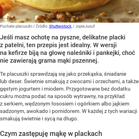
Puchate placuszki
/ Źródło:
Shutterstock
/
JopieJusuf
Jeśli masz ochotę na pyszne, delikatne placki
z patelni, ten przepis jest idealny. W wersji
na kefirze biją na głowę naleśniki i pankejki, choć
nie zawierają grama mąki pszennej.
Te placuszki sprawdzają się jako przekąska, śniadanie
lub deser. Świetnie smakują z owocami i orzechami, a także
gęstym jogurtem i miodem. Przygotowane bez dodatku
cukru można podać na sposób wytrawny, na przykład
z serkiem, wędzonym łososiem i ogórkiem albo jajkiem
sadzonym, awokado i pomidorem. W każdej z tych wariacji
smakują świetnie i sycą na długo.
Czym zastępuję mąkę w plackach