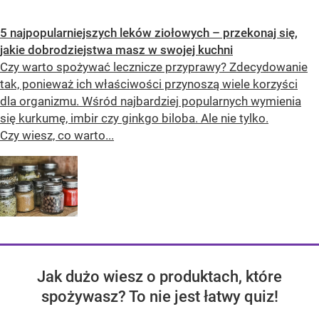
5 najpopularniejszych leków ziołowych – przekonaj się,
jakie dobrodziejstwa masz w swojej kuchni
Czy warto spożywać lecznicze przyprawy? Zdecydowanie
tak, ponieważ ich właściwości przynoszą wiele korzyści
dla organizmu. Wśród najbardziej popularnych wymienia
się kurkumę, imbir czy ginkgo biloba. Ale nie tylko.
Czy wiesz, co warto...
Jak dużo wiesz o produktach, które
spożywasz? To nie jest łatwy quiz!