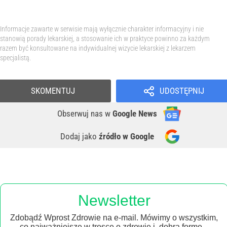
Informacje zawarte w serwisie mają wyłącznie charakter informacyjny i nie
stanowią porady lekarskiej, a stosowanie ich w praktyce powinno za każdym
razem być konsultowane na indywidualnej wizycie lekarskiej z lekarzem
specjalistą.
SKOMENTUJ
UDOSTĘPNIJ
Obserwuj nas
w
Google News
Dodaj jako
źródło w Google
Newsletter
Zdobądź Wprost Zdrowie na e-mail. Mówimy o wszystkim,
co najważniejsze w trosce o zdrowie i dobrą formę –