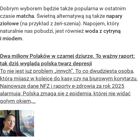
Dobrym wyborem będzie także popularna w ostatnim
czasie
matcha
. Świetną alternatywą są także
napary
ziołowe
(na przykład z żeń-szenia). Napojem, który
naturalnie nas pobudzi, jest również
woda z cytryną
i miodem
.
Dwa miliony Polaków w czarnej dziurze. To ważny raport:
tak dziś wygląda polska twarz depresji
To nie jest już problem „innych”. To co dwudziesta osoba,
którą mijasz w kolejce do kasy czy na biurowym korytarzu.
Najnowsze dane NFZ i raporty e-zdrowia za rok 2025
alarmują: Polska zmaga się z epidemią, której nie widać
gołym okiem,...