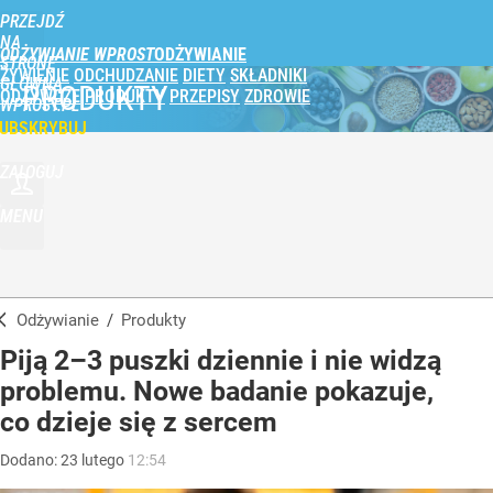
PRZEJDŹ
NA
ODŻYWIANIE WPROST
STRONĘ
ŻYWIENIE
ODCHUDZANIE
DIETY
SKŁADNIKI
GŁÓWNĄ
PRODUKTY
ODŻYWCZE
PRODUKTY
PRZEPISY
ZDROWIE
WPROST.PL
UBSKRYBUJ
ZALOGUJ
MENU
Odżywianie
/
Produkty
Piją 2–3 puszki dziennie i nie widzą
problemu. Nowe badanie pokazuje,
co dzieje się z sercem
Dodano:
23
lutego
12:54