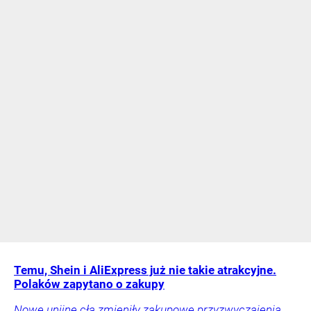
Temu, Shein i AliExpress już nie takie atrakcyjne.
Polaków zapytano o zakupy
Nowe unijne cła zmieniły zakupowe przyzwyczajenia