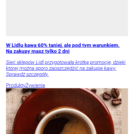
W Lidlu kawa 60% taniej, ale pod tym warunkiem.
Na zakupy masz tylko 2 dni
Sieć sklepów Lidl przygotowała krótką promocję, dzięki
której można sporo zaoszczędzić na zakupie kawy.
Sprawdź szczegóły.
Produkty
Żywienie