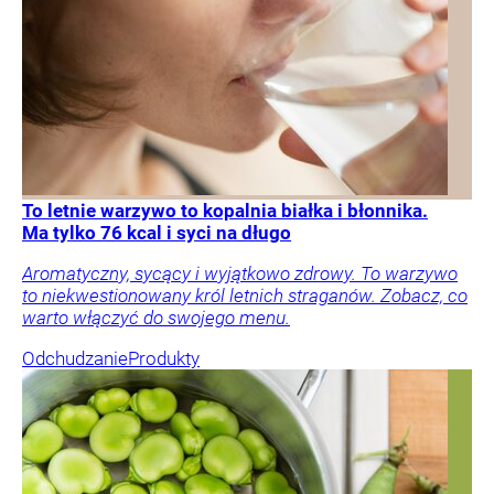
To letnie warzywo to kopalnia białka i błonnika.
Ma tylko 76 kcal i syci na długo
Aromatyczny, sycący i wyjątkowo zdrowy. To warzywo
to niekwestionowany król letnich straganów. Zobacz, co
warto włączyć do swojego menu.
Odchudzanie
Produkty