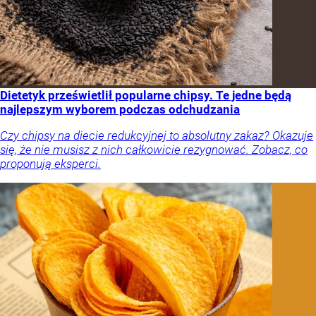
Dietetyk prześwietlił popularne chipsy. Te jedne będą
najlepszym wyborem podczas odchudzania
Czy chipsy na diecie redukcyjnej to absolutny zakaz? Okazuje
się, że nie musisz z nich całkowicie rezygnować. Zobacz, co
proponują eksperci.