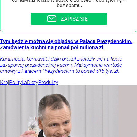
bez spamu.
ZAPISZ SIĘ
Tym będzie można się objadać w Pałacu Prezydenckim.
Zamówienia kuchni na ponad pół miliona zł
Karambola, kumkwat i dziki brokuł znalazły się na liście
zakupowej prezydenckiej kuchni. Maksymalna wartość
umowy z Pałacem Prezydenckim to ponad 515 tys. zł.
Kraj
Polityka
Diety
Produkty