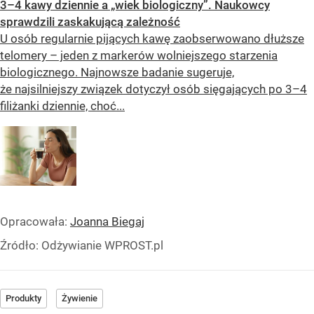
3–4 kawy dziennie a „wiek biologiczny”. Naukowcy
sprawdzili zaskakującą zależność
U osób regularnie pijących kawę zaobserwowano dłuższe
telomery – jeden z markerów wolniejszego starzenia
biologicznego. Najnowsze badanie sugeruje,
że najsilniejszy związek dotyczył osób sięgających po 3–4
filiżanki dziennie, choć...
Opracowała:
Joanna Biegaj
Źródło:
Odżywianie WPROST.pl
Produkty
Żywienie