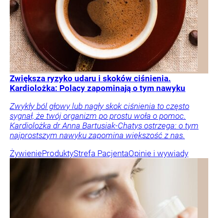
Zwiększa ryzyko udaru i skoków ciśnienia.
Kardiolożka: Polacy zapominają o tym nawyku
Zwykły ból głowy lub nagły skok ciśnienia to często
sygnał, że twój organizm po prostu woła o pomoc.
Kardiolożka dr Anna Bartusiak-Chatys ostrzega: o tym
najprostszym nawyku zapomina większość z nas.
Żywienie
Produkty
Strefa Pacjenta
Opinie i wywiady