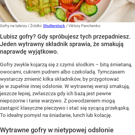
Gofry na talerzu
/ Źródło:
Shutterstock
/
Viktory Panchenko
Lubisz gofry? Gdy spróbujesz tych przepadniesz.
Jeden wytrawny składnik sprawia, że smakują
naprawdę wyjątkowo.
Gofry zwykle kojarzą się z czymś słodkim – bitą śmietaną,
owocami, cukrem pudrem albo czekoladą. Tymczasem
wystarczy zmienić kilka składników, by przygotować
je w zupełnie innej odsłonie. W wytrawnej wersji smakują,
jeszcze lepiej, zwłaszcza gdy ich bazą jest pewne
niepozorne i tanie warzywo. Z powodzeniem mogą
zastąpić klasyczne pieczywo i stać się sycącą przekąską.
To idealny pomysł na śniadanie, lunch lub kolację.
Wytrawne gofry w nietypowej odsłonie