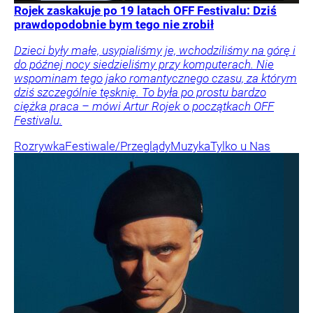
Rojek zaskakuje po 19 latach OFF Festivalu: Dziś
prawdopodobnie bym tego nie zrobił
Dzieci były małe, usypialiśmy je, wchodziliśmy na górę i
do późnej nocy siedzieliśmy przy komputerach. Nie
wspominam tego jako romantycznego czasu, za którym
dziś szczególnie tęsknię. To była po prostu bardzo
ciężka praca – mówi Artur Rojek o początkach OFF
Festivalu.
Rozrywka
Festiwale/Przeglądy
Muzyka
Tylko u Nas