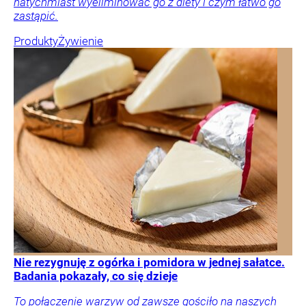
natychmiast wyeliminować go z diety i czym łatwo go
zastąpić.
Produkty
Żywienie
Nie rezygnuję z ogórka i pomidora w jednej sałatce.
Badania pokazały, co się dzieje
To połączenie warzyw od zawsze gościło na naszych