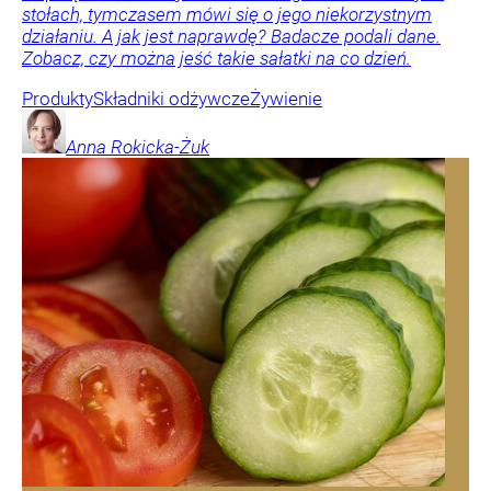
stołach, tymczasem mówi się o jego niekorzystnym
działaniu. A jak jest naprawdę? Badacze podali dane.
Zobacz, czy można jeść takie sałatki na co dzień.
Produkty
Składniki odżywcze
Żywienie
Anna
Rokicka-Żuk