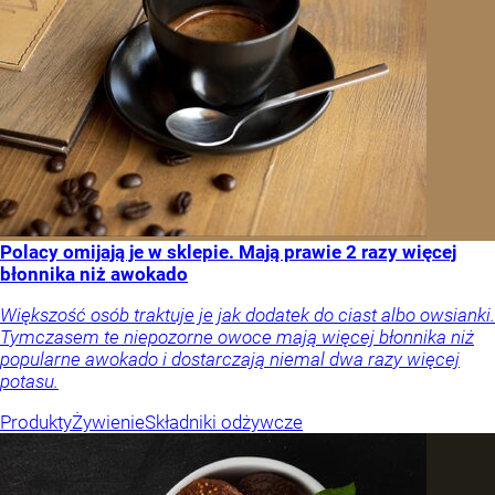
Polacy omijają je w sklepie. Mają prawie 2 razy więcej
błonnika niż awokado
Większość osób traktuje je jak dodatek do ciast albo owsianki.
Tymczasem te niepozorne owoce mają więcej błonnika niż
popularne awokado i dostarczają niemal dwa razy więcej
potasu.
Produkty
Żywienie
Składniki odżywcze