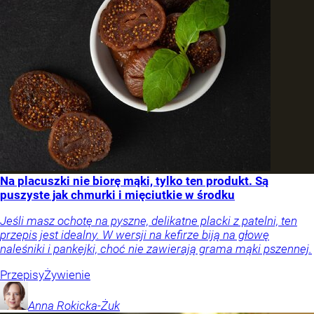
Na placuszki nie biorę mąki, tylko ten produkt. Są
puszyste jak chmurki i mięciutkie w środku
Jeśli masz ochotę na pyszne, delikatne placki z patelni, ten
przepis jest idealny. W wersji na kefirze biją na głowę
naleśniki i pankejki, choć nie zawierają grama mąki pszennej.
Przepisy
Żywienie
Anna
Rokicka-Żuk