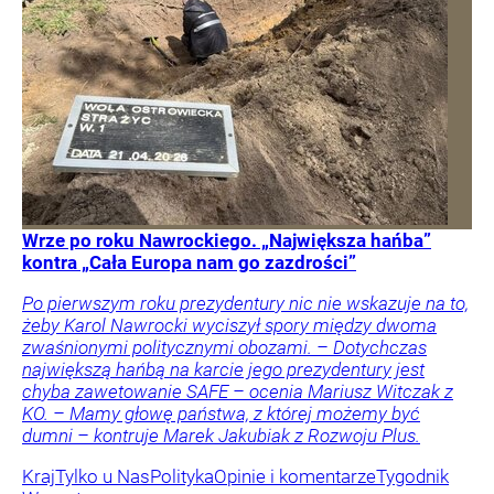
Wrze po roku Nawrockiego. „Największa hańba”
kontra „Cała Europa nam go zazdrości”
Po pierwszym roku prezydentury nic nie wskazuje na to,
żeby Karol Nawrocki wyciszył spory między dwoma
zwaśnionymi politycznymi obozami. – Dotychczas
największą hańbą na karcie jego prezydentury jest
chyba zawetowanie SAFE – ocenia Mariusz Witczak z
KO. – Mamy głowę państwa, z której możemy być
dumni – kontruje Marek Jakubiak z Rozwoju Plus.
Kraj
Tylko u Nas
Polityka
Opinie i komentarze
Tygodnik