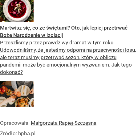
Martwisz się, co ze świętami? Oto, jak lepiej przetrwać
Boże Narodzenie w izolacji
Przeszliśmy przez prawdziwy dramat w tym roku.
Udowodniliśmy, że jesteśmy odporni na przeciwności losu,
ale teraz musimy przetrwać sezon, który w obliczu
pandemii może być emocjonalnym wyzwaniem. Jak tego
dokonać?
Opracowała:
Małgorzata Rapiej-Szczęsna
Źródło:
hpba.pl