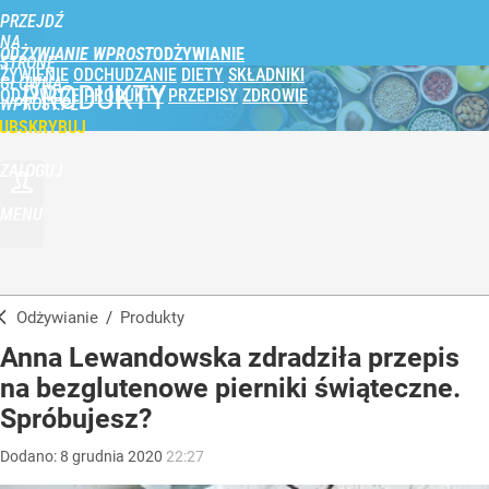
PRZEJDŹ
NA
ODŻYWIANIE WPROST
STRONĘ
ŻYWIENIE
ODCHUDZANIE
DIETY
SKŁADNIKI
GŁÓWNĄ
PRODUKTY
ODŻYWCZE
PRODUKTY
PRZEPISY
ZDROWIE
WPROST.PL
UBSKRYBUJ
ZALOGUJ
MENU
Odżywianie
/
Produkty
Anna Lewandowska zdradziła przepis
na bezglutenowe pierniki świąteczne.
Spróbujesz?
Dodano:
8
grudnia
2020
22:27