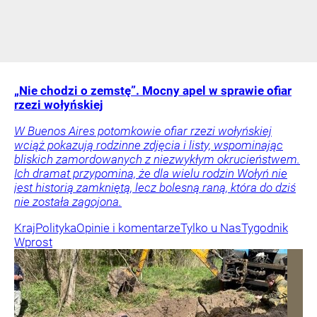
„Nie chodzi o zemstę”. Mocny apel w sprawie ofiar
rzezi wołyńskiej
W Buenos Aires potomkowie ofiar rzezi wołyńskiej
wciąż pokazują rodzinne zdjęcia i listy, wspominając
bliskich zamordowanych z niezwykłym okrucieństwem.
Ich dramat przypomina, że dla wielu rodzin Wołyń nie
jest historią zamkniętą, lecz bolesną raną, która do dziś
nie została zagojona.
Kraj
Polityka
Opinie i komentarze
Tylko u Nas
Tygodnik
Wprost