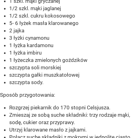
1 szkl. mąki gryczanej
1/2 szkl. mąki jaglanej
1/2 szkl. cukru kokosowego
5- 6 łyżek masła klarowanego
2 jajka
3 łyżki cynamonu
1 łyżka kardamonu
1 łyżka imbiru
1 łyżeczka zmielonych goździków
szczypta soli morskiej
szczypta gałki muszkatołowej
szczypta sody.
Sposób przygotowania:
Rozgrzej piekarnik do 170 stopni Celsjusza.
Zmieszaj ze sobą suche składniki: trzy rodzaje mąki,
sodę, cukier oraz przyprawy.
Utrzyj klarowane masło z jajkami.
Połącz suche składniki z mokrymi w jednolite ciasto.