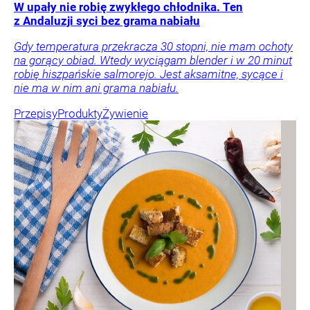
W upały nie robię zwykłego chłodnika. Ten
z Andaluzji syci bez grama nabiału
Gdy temperatura przekracza 30 stopni, nie mam ochoty
na gorący obiad. Wtedy wyciągam blender i w 20 minut
robię hiszpańskie salmorejo. Jest aksamitne, sycące i
nie ma w nim ani grama nabiału.
Przepisy
Produkty
Żywienie