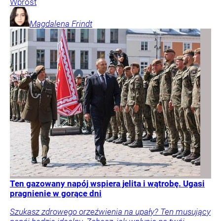
Wprost
Magdalena
Frindt
Ten gazowany napój wspiera jelita i wątrobę. Ugasi
pragnienie w gorące dni
Szukasz zdrowego orzeźwienia na upały? Ten musujący