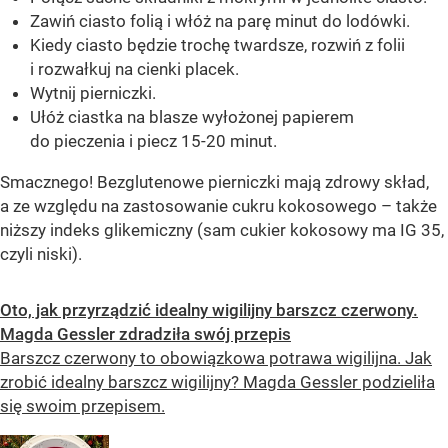
Zawiń ciasto folią i włóż na parę minut do lodówki.
Kiedy ciasto będzie trochę twardsze, rozwiń z folii
i rozwałkuj na cienki placek.
Wytnij pierniczki.
Ułóż ciastka na blasze wyłożonej papierem
do pieczenia i piecz 15-20 minut.
Smacznego! Bezglutenowe pierniczki mają zdrowy skład,
a ze względu na zastosowanie cukru kokosowego – także
niższy indeks glikemiczny (sam cukier kokosowy ma IG 35,
czyli niski).
Oto, jak przyrządzić idealny wigilijny barszcz czerwony.
Magda Gessler zdradziła swój przepis
Barszcz czerwony to obowiązkowa potrawa wigilijna. Jak
zrobić idealny barszcz wigilijny? Magda Gessler podzieliła
się swoim przepisem.