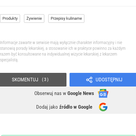
Produkty
Żywienie
Przepisy kulinarne
Informacje zawarte w serwisie mają wyłącznie charakter informacyjny i nie
stanowią porady lekarskiej, a stosowanie ich w praktyce powinno za każdym
razem być konsultowane na indywidualnej wizycie lekarskiej z lekarzem
specjalistą.
SKOMENTUJ
UDOSTĘPNIJ
3
Obserwuj nas
w
Google News
Dodaj jako
źródło w Google