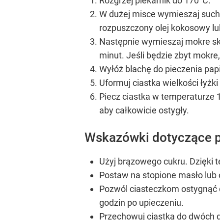
Rozgrzej piekarnik do 170°C.
W dużej misce wymieszaj suche
rozpuszczony olej kokosowy lub 
Następnie wymieszaj mokre skła
minut. Jeśli będzie zbyt mokre,
Wyłóż blachę do pieczenia pap
Uformuj ciastka wielkości łyżki
Piecz ciastka w temperaturze 1
aby całkowicie ostygły.
Wskazówki dotyczące p
Użyj brązowego cukru. Dzięki
Postaw na stopione masło lub o
Pozwól ciasteczkom ostygnąć c
godzin po upieczeniu.
Przechowuj ciastka do dwóch d