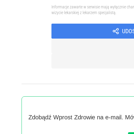
Informacje zawarte w serwisie mają wyłącznie char
wizycie lekarskiej z lekarzem specjalistą.
UDO
Zdobądź Wprost Zdrowie na e-mail. Mów