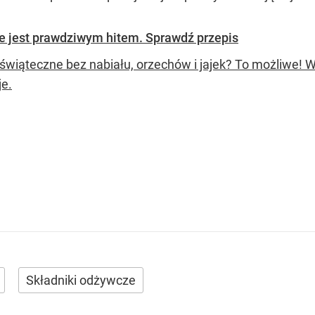
e jest prawdziwym hitem. Sprawdź przepis
świąteczne bez nabiału, orzechów i jajek? To możliwe! Wy
e.
Składniki odżywcze