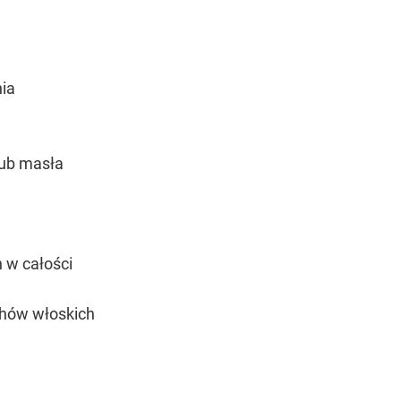
nia
lub masła
 w całości
chów włoskich