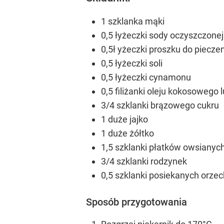
1 szklanka mąki
0,5 łyżeczki sody oczyszczonej
0,5ł yżeczki proszku do piecze
0,5 łyżeczki soli
0,5 łyżeczki cynamonu
0,5 filiżanki oleju kokosowego 
3/4 szklanki brązowego cukru
1 duże jajko
1 duże żółtko
1,5 szklanki płatków owsianych
3/4 szklanki rodzynek
0,5 szklanki posiekanych orze
Sposób przygotowania