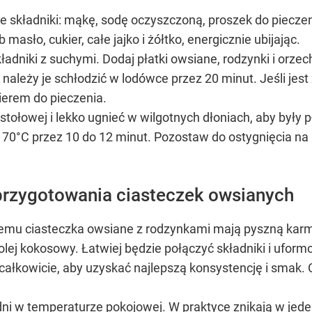
 składniki: mąkę, sodę oczyszczoną, proszek do pieczen
masło, cukier, całe jajko i żółtko, energicznie ubijając.
dniki z suchymi. Dodaj płatki owsiane, rodzynki i orzec
 należy je schłodzić w lodówce przez 20 minut. Jeśli jest
ierem do pieczenia.
 stołowej i lekko ugnieć w wilgotnych dłoniach, aby były 
70°C przez 10 do 12 minut. Pozostaw do ostygnięcia na 5
rzygotowania ciasteczek owsianych
 temu ciasteczka owsiane z rodzynkami mają pyszną kar
lej kokosowy. Łatwiej będzie połączyć składniki i uform
ałkowicie, aby uzyskać najlepszą konsystencję i smak. C
ni w temperaturze pokojowej. W praktyce znikają w jede