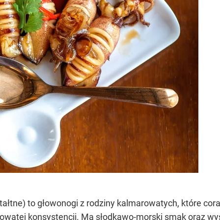
ałtne) to głowonogi z rodziny kalmarowatych, które cora
umowatej konsystencji. Ma słodkawo-morski smak oraz wy