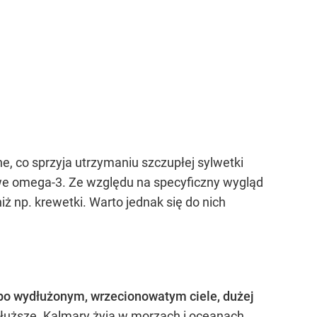
, co sprzyja utrzymaniu szczupłej sylwetki
owe omega-3. Ze względu na specyficzny wygląd
ż np. krewetki. Warto jednak się do nich
po wydłużonym, wrzecionowatym ciele, dużej
dłuższe. Kalmary żyją w morzach i oceanach