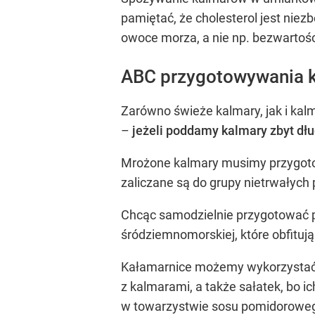
pamiętać, że cholesterol jest niez
owoce morza, a nie np. bezwarto
ABC przygotowywania ka
Zarówno świeże kalmary, jak i kal
–
jeżeli poddamy kalmary zbyt dłu
Mrożone kalmary musimy przygotow
zaliczane są do grupy nietrwałych
Chcąc samodzielnie przygotować p
śródziemnomorskiej, które obfituj
Kałamarnice możemy wykorzystać do
z kalmarami, a także sałatek, bo
w towarzystwie sosu pomidoroweg