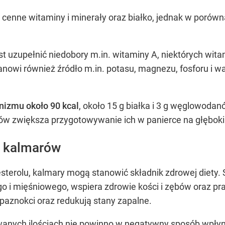
 cenne witaminy i minerały oraz białko, jednak w poró
 uzupełnić niedobory m.in. witaminy A, niektórych wita
anowi również źródło m.in. potasu, magnezu, fosforu i 
nizmu około 90 kcal
, około 15 g białka i 3 g węglowodan
ów zwiększa przygotowywanie ich w panierce na głęboki
e kalmarów
sterolu, kalmary mogą stanowić składnik zdrowej diety
i mięśniowego, wspiera zdrowie kości i zębów oraz pr
 paznokci oraz redukują stany zapalne.
nych ilościach nie powinno w negatywny sposób wpłyną