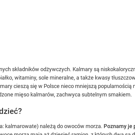
nych składników odżywczych. Kalmary są niskokaloryczne
iałko, witaminy, sole mineralne, a także kwasy tłuszcz
ary cieszą się w Polsce nieco mniejszą popularnością ni
ądzone mięso kalmarów, zachwyca subtelnym smakiem.
dzieć?
ina: kalmarowate) należą do owoców morza.
Poznamy je 
owoce morza mają aż dziesięć ramion, z których dwa są 