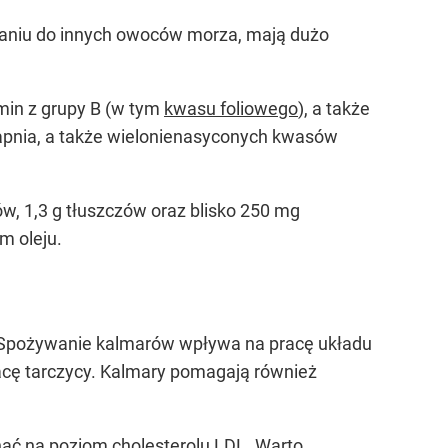
wnaniu do innych owoców morza, mają dużo
min z grupy B (w tym
kwasu foliowego
), a także
wapnia, a także wielonienasyconych kwasów
ów, 1,3 g tłuszczów oraz blisko 250 mg
m oleju.
. Spożywanie kalmarów wpływa na pracę układu
acę tarczycy. Kalmary pomagają również
ć na poziom cholesterolu LDL. Warto