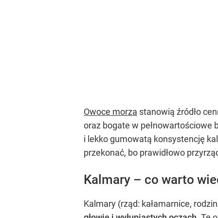
Owoce morza
stanowią źródło cen
oraz bogate w pełnowartościowe b
i lekko gumowatą konsystencję kalm
przekonać, bo prawidłowo przyrz
Kalmary – co warto wie
Kalmary (rząd: kałamarnice, rodz
głowie i wyłupiastych oczach
. Te 