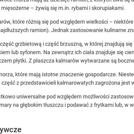
 mięsożerne – żywią się m.in. rybami i skorupiakami.
w, które różnią się pod względem wielkości – niektóre 
najdłuższych ramion). Jednak zastosowanie kulinarne zn
ść grzbietową i część brzuszną, w której znajdują się w
kiem lub syfonem. Na zewnątrz ich ciała znajduje się ci
czem płytki. Z płaszcza kalmarów wytwarzane są boczne
orza, które mają istotne znaczenie gospodarcze. Nieste
 część z przedstawicieli kalmarowatych zagrożona jest 
jątkowo uniwersalne pod względem możliwości zastosow
ary na głębokim tłuszczu i podawać z frytkami lub, w we
żywcze