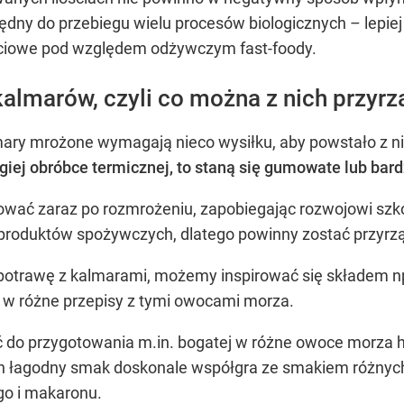
będny do przebiegu wielu procesów biologicznych – lepie
ściowe pod względem odżywczym fast-foody.
lmarów, czyli co można z nich przyrz
mary mrożone wymagają nieco wysiłku, aby powstało z n
giej obróbce termicznej, to staną się gumowate lub bar
ać zaraz po rozmrożeniu, zapobiegając rozwojowi szkod
 produktów spożywczych, dlatego powinny zostać przyrz
otrawę z kalmarami, możemy inspirować się składem np. 
ą w różne przepisy z tymi owocami morza.
 przygotowania m.in. bogatej w różne owoce morza hiszp
 ich łagodny smak doskonale współgra ze smakiem różny
o i makaronu.