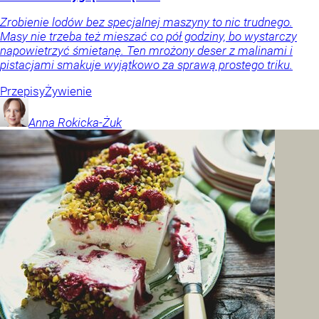
Zrobienie lodów bez specjalnej maszyny to nic trudnego.
Masy nie trzeba też mieszać co pół godziny, bo wystarczy
napowietrzyć śmietanę. Ten mrożony deser z malinami i
pistacjami smakuje wyjątkowo za sprawą prostego triku.
Przepisy
Żywienie
Anna
Rokicka-Żuk