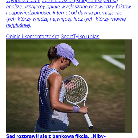
Wybuchła dlatego, że coraz częściej za ekspercką
analizę uznajemy opinie wygłaszane bez wiedzy, faktów
i odpowiedzialności. Internet od dawna premiuje nie
tych, którzy wiedzą najwięcej, lecz tych, którzy mówią
najgłośniej.
Opinie i komentarze
Kraj
Sport
Tylko u Nas
Sąd rozprawił się z bankową fikcją. „Niby-