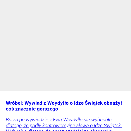
Wróbel: Wywiad z Woydyłło o Idze Świątek obnażył
coś znacznie gorszego
Burza po wywiadzie z Ewą Woydyłło nie wybuchła
dlatego, że padły kontrowersyjne słowa o Idze Świątek.