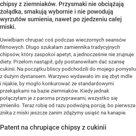
chipsy z ziemniaków. Przysmaki nie obciążają
żołądka, smakują wybornie i nie powodują
wyrzutów sumienia, nawet po zjedzeniu całej
miski.
Uwielbiam chrupać coś podczas wieczornych seansów
filmowych. Długo szukałam zamiennika tradycyjnych
chipsów, który zaspokoi apetyt, a jednocześnie nie zrujnuje
diety. Przełom nastąpił, gdy postanowiłam dać szansę
cukinii. Na początku bliscy podchodzili do mojego pomysłu
z dużym dystansem. Warzywo wydawało im się zbyt mdłe
i nijakie, by mogło konkurować ze standardowymi
przekąskami na bazie ziemniaków. Kiedy jednak
połączyłam je z paroma przyprawami, wszystko się
zmieniło. Teraz robię od razu podwójną porcję, bo pierwsza
znika z miski jeszcze zanim zdążymy usiąść na kanapie.
Patent na chrupiące chipsy z cukinii