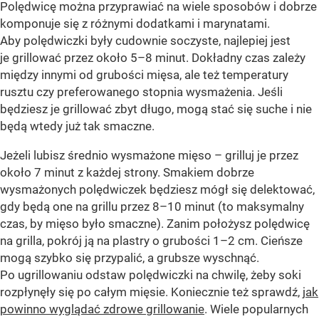
Polędwicę można przyprawiać na wiele sposobów i dobrze
komponuje się z różnymi dodatkami i marynatami.
Aby polędwiczki były cudownie soczyste, najlepiej jest
je grillować przez około 5–8 minut. Dokładny czas zależy
między innymi od grubości mięsa, ale też temperatury
rusztu czy preferowanego stopnia wysmażenia. Jeśli
będziesz je grillować zbyt długo, mogą stać się suche i nie
będą wtedy już tak smaczne.
Jeżeli lubisz średnio wysmażone mięso – grilluj je przez
około 7 minut z każdej strony. Smakiem dobrze
wysmażonych polędwiczek będziesz mógł się delektować,
gdy będą one na grillu przez 8–10 minut (to maksymalny
czas, by mięso było smaczne). Zanim położysz polędwicę
na grilla, pokrój ją na plastry o grubości 1–2 cm. Cieńsze
mogą szybko się przypalić, a grubsze wyschnąć.
Po ugrillowaniu odstaw polędwiczki na chwilę, żeby soki
rozpłynęły się po całym mięsie. Koniecznie też sprawdź,
jak
powinno wyglądać zdrowe grillowanie
. Wiele popularnych