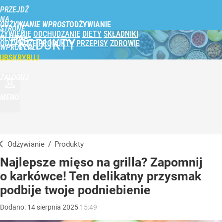
PRZEJDŹ
NA
ODŻYWIANIE WPROST
STRONĘ
ŻYWIENIE
ODCHUDZANIE
DIETY
SKŁADNIKI
GŁÓWNĄ
PRODUKTY
ODŻYWCZE
PRODUKTY
PRZEPISY
ZDROWIE
WPROST.PL
UBSKRYBUJ
ZALOGUJ
MENU
Odżywianie
/
Produkty
Najlepsze mięso na grilla? Zapomnij
o karkówce! Ten delikatny przysmak
podbije twoje podniebienie
Dodano:
14
sierpnia
2025
15:49