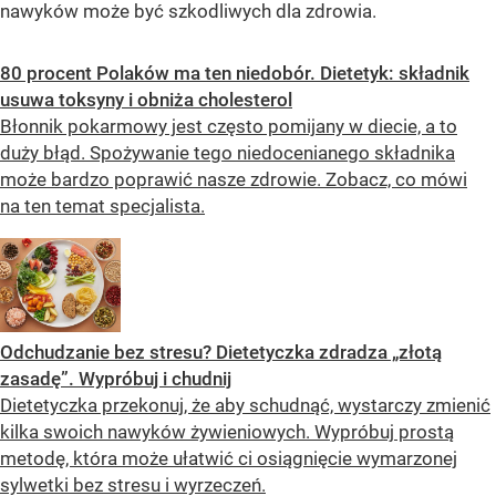
nawyków może być szkodliwych dla zdrowia.
80 procent Polaków ma ten niedobór. Dietetyk: składnik
usuwa toksyny i obniża cholesterol
Błonnik pokarmowy jest często pomijany w diecie, a to
duży błąd. Spożywanie tego niedocenianego składnika
może bardzo poprawić nasze zdrowie. Zobacz, co mówi
na ten temat specjalista.
Odchudzanie bez stresu? Dietetyczka zdradza „złotą
zasadę”. Wypróbuj i chudnij
Dietetyczka przekonuj, że aby schudnąć, wystarczy zmienić
kilka swoich nawyków żywieniowych. Wypróbuj prostą
metodę, która może ułatwić ci osiągnięcie wymarzonej
sylwetki bez stresu i wyrzeczeń.