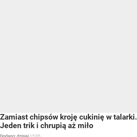
Zamiast chipsów kroję cukinię w talarki.
Jeden trik i chrupią aż miło
Dodano:
dzisiaj
15:05