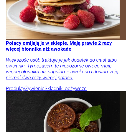
Polacy omijają je w sklepie. Mają prawie 2 razy
więcej błonnika niż awokado
Większość osób traktuje je jak dodatek do ciast albo
owsianki. Tymczasem te niepozorne owoce mają
więcej błonnika niż popularne awokado i dostarczają
niemal dwa razy więcej potasu.
Produkty
Żywienie
Składniki odżywcze