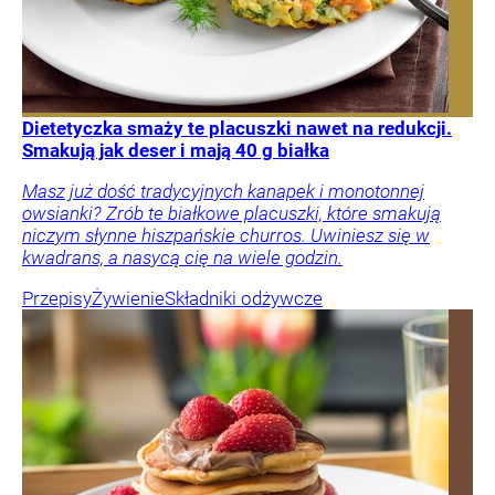
Dietetyczka smaży te placuszki nawet na redukcji.
Smakują jak deser i mają 40 g białka
Masz już dość tradycyjnych kanapek i monotonnej
owsianki? Zrób te białkowe placuszki, które smakują
niczym słynne hiszpańskie churros. Uwiniesz się w
kwadrans, a nasycą cię na wiele godzin.
Przepisy
Żywienie
Składniki odżywcze