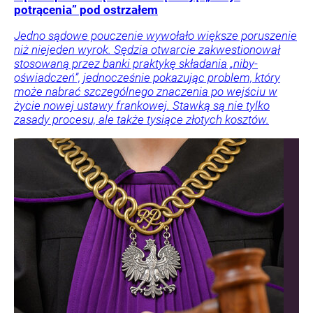
potrącenia” pod ostrzałem
Jedno sądowe pouczenie wywołało większe poruszenie
niż niejeden wyrok. Sędzia otwarcie zakwestionował
stosowaną przez banki praktykę składania „niby-
oświadczeń”, jednocześnie pokazując problem, który
może nabrać szczególnego znaczenia po wejściu w
życie nowej ustawy frankowej. Stawką są nie tylko
zasady procesu, ale także tysiące złotych kosztów.