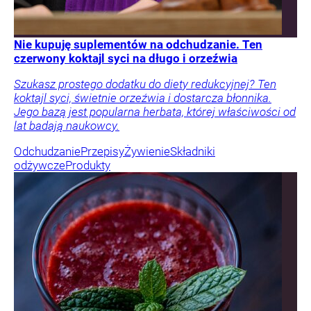
Nie kupuję suplementów na odchudzanie. Ten
czerwony koktajl syci na długo i orzeźwia
Szukasz prostego dodatku do diety redukcyjnej? Ten
koktajl syci, świetnie orzeźwia i dostarcza błonnika.
Jego bazą jest popularna herbata, której właściwości od
lat badają naukowcy.
Odchudzanie
Przepisy
Żywienie
Składniki
odżywcze
Produkty