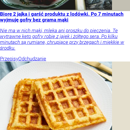
Biorę 2 jajka i garść produktu z lodówki. Po 7 minutach
wyjmuję gofry bez grama mąki
Nie ma w nich mąki, mleka ani proszku do pieczenia. Te
wytrawne keto gofry robię z jajek i żółtego sera. Po kilku
minutach są rumiane, chrupiące przy brzegach i miękkie w
środku.
Przepisy
Odchudzanie