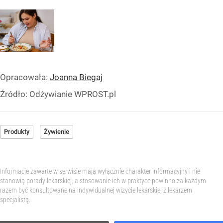
Opracowała:
Joanna Biegaj
Źródło:
Odżywianie WPROST.pl
Produkty
Żywienie
Informacje zawarte w serwisie mają wyłącznie charakter informacyjny i nie
stanowią porady lekarskiej, a stosowanie ich w praktyce powinno za każdym
razem być konsultowane na indywidualnej wizycie lekarskiej z lekarzem
specjalistą.