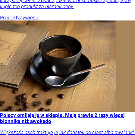
korzystnej cenie. Zobacz, jakie warunki musisz spełnić, żeby
kupić ten produkt za ułamek ceny.
Produkty
Żywienie
Polacy omijają je w sklepie. Mają prawie 2 razy więcej
błonnika niż awokado
Większość osób traktuje je jak dodatek do ciast albo owsianki.