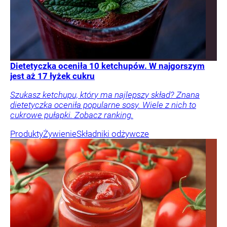
Dietetyczka oceniła 10 ketchupów. W najgorszym
jest aż 17 łyżek cukru
Szukasz ketchupu, który ma najlepszy skład? Znana
dietetyczka oceniła popularne sosy. Wiele z nich to
cukrowe pułapki. Zobacz ranking.
Produkty
Żywienie
Składniki odżywcze