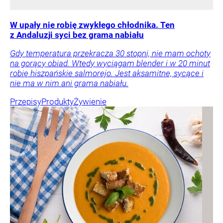
W upały nie robię zwykłego chłodnika. Ten
z Andaluzji syci bez grama nabiału
Gdy temperatura przekracza 30 stopni, nie mam ochoty
na gorący obiad. Wtedy wyciągam blender i w 20 minut
robię hiszpańskie salmorejo. Jest aksamitne, sycące i
nie ma w nim ani grama nabiału.
Przepisy
Produkty
Żywienie