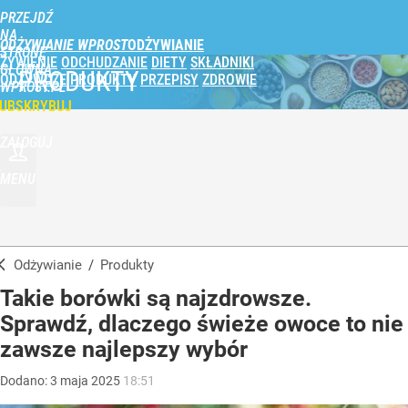
PRZEJDŹ
NA
ODŻYWIANIE WPROST
STRONĘ
ŻYWIENIE
ODCHUDZANIE
DIETY
SKŁADNIKI
GŁÓWNĄ
PRODUKTY
ODŻYWCZE
PRODUKTY
PRZEPISY
ZDROWIE
WPROST.PL
UBSKRYBUJ
ZALOGUJ
MENU
Odżywianie
/
Produkty
Takie borówki są najzdrowsze.
Sprawdź, dlaczego świeże owoce to nie
zawsze najlepszy wybór
Dodano:
3
maja
2025
18:51