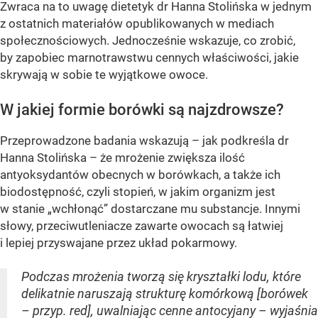
Zwraca na to uwagę dietetyk dr Hanna Stolińska w jednym
z ostatnich materiałów opublikowanych w mediach
społecznościowych. Jednocześnie wskazuje, co zrobić,
by zapobiec marnotrawstwu cennych właściwości, jakie
skrywają w sobie te wyjątkowe owoce.
W jakiej formie borówki są najzdrowsze?
Przeprowadzone badania wskazują – jak podkreśla dr
Hanna Stolińska – że mrożenie zwiększa ilość
antyoksydantów obecnych w borówkach, a także ich
biodostępność, czyli stopień, w jakim organizm jest
w stanie „wchłonąć” dostarczane mu substancje. Innymi
słowy, przeciwutleniacze zawarte owocach są łatwiej
i lepiej przyswajane przez układ pokarmowy.
Podczas mrożenia tworzą się kryształki lodu, które
delikatnie naruszają strukturę komórkową [borówek
– przyp. red], uwalniając cenne antocyjany – wyjaśnia