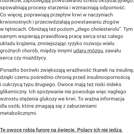
rodników, zapobiegają powstawaniu stresu oksydacyjnego,
spowalniają procesy starzenia i wzmacniają odporność.
Co więcej, poprawiają przepływ krwi w naczyniach
krwionośnych i przeciwdziałają powstawaniu złogów
w tętnicach. Obniżają też poziom „złego cholesterolu”. Tym
samym wspierają prawidłową pracę serca oraz całego
układu krążenia, zmniejszając ryzyko rozwoju wielu
groźnych chorób, między innymi
udaru mózgu
, zawału
serca czy miażdżycy.
Ponadto borówki zwiększają wrażliwość tkanek na insulinę,
dzięki czemu pośrednio chronią przed insulinoopornością
i cukrzycą typu drugiego. Owoce mają też niski indeks
glikemiczny. Ich spożywanie nie powoduje więc nagłego
wzrostu stężenia glukozy we krwi. To ważna informacja
dla osób, które zmagają się z zaburzeniami
metabolicznymi.
Te owoce robią furorę na świecie. Polacy ich nie jedzą,