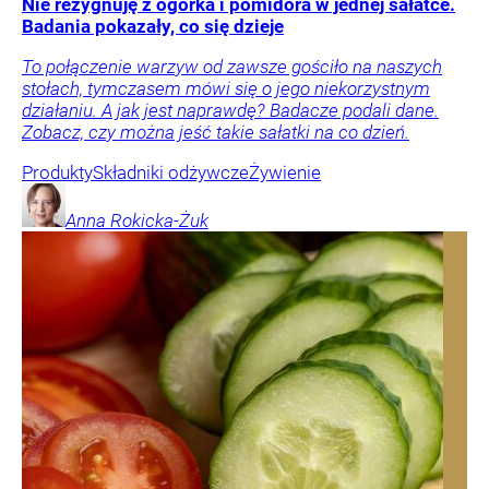
Nie rezygnuję z ogórka i pomidora w jednej sałatce.
Badania pokazały, co się dzieje
To połączenie warzyw od zawsze gościło na naszych
stołach, tymczasem mówi się o jego niekorzystnym
działaniu. A jak jest naprawdę? Badacze podali dane.
Zobacz, czy można jeść takie sałatki na co dzień.
Produkty
Składniki odżywcze
Żywienie
Anna
Rokicka-Żuk