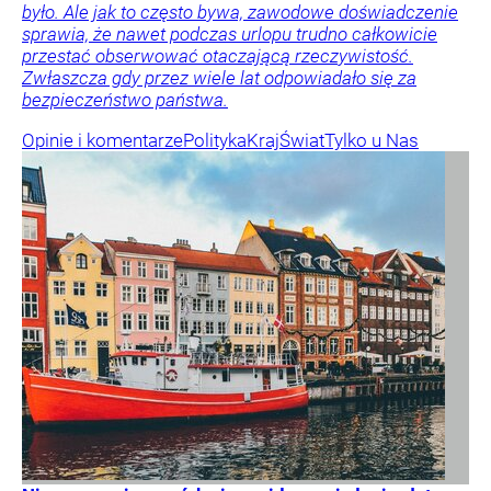
było. Ale jak to często bywa, zawodowe doświadczenie
sprawia, że nawet podczas urlopu trudno całkowicie
przestać obserwować otaczającą rzeczywistość.
Zwłaszcza gdy przez wiele lat odpowiadało się za
bezpieczeństwo państwa.
Opinie i komentarze
Polityka
Kraj
Świat
Tylko u Nas