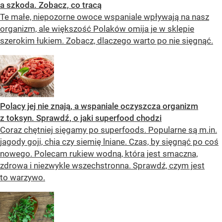
a szkoda. Zobacz, co tracą
Te małe, niepozorne owoce wspaniale wpływają na nasz
organizm, ale większość Polaków omija je w sklepie
szerokim łukiem. Zobacz, dlaczego warto po nie sięgnąć.
Polacy jej nie znają, a wspaniale oczyszcza organizm
z toksyn. Sprawdź, o jaki superfood chodzi
Coraz chętniej sięgamy po superfoods. Popularne są m.in.
jagody goji, chia czy siemię lniane. Czas, by sięgnąć po coś
nowego. Polecam rukiew wodną, która jest smaczna,
zdrowa i niezwykle wszechstronna. Sprawdź, czym jest
to warzywo.