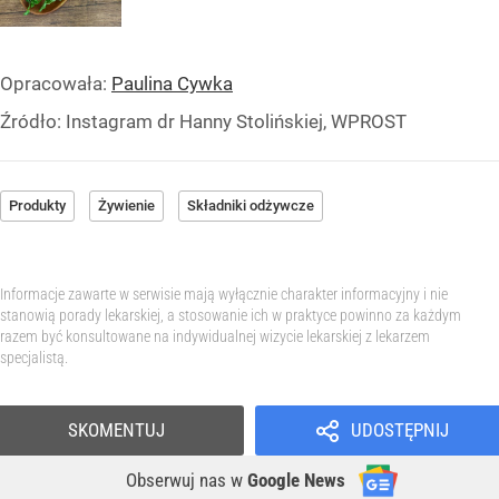
Opracowała:
Paulina Cywka
Źródło:
Instagram dr Hanny Stolińskiej, WPROST
Produkty
Żywienie
Składniki odżywcze
Informacje zawarte w serwisie mają wyłącznie charakter informacyjny i nie
stanowią porady lekarskiej, a stosowanie ich w praktyce powinno za każdym
razem być konsultowane na indywidualnej wizycie lekarskiej z lekarzem
specjalistą.
SKOMENTUJ
UDOSTĘPNIJ
Obserwuj nas
w
Google News