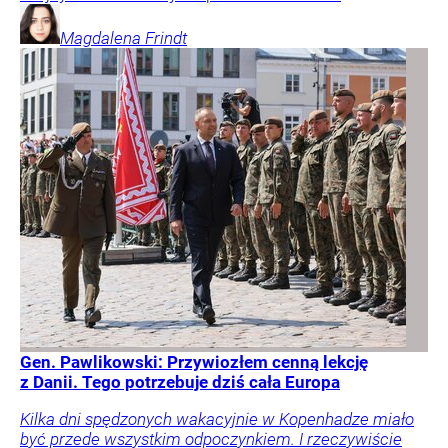
Magdalena
Frindt
Gen. Pawlikowski: Przywiozłem cenną lekcję
z Danii. Tego potrzebuje dziś cała Europa
Kilka dni spędzonych wakacyjnie w Kopenhadze miało
być przede wszystkim odpoczynkiem. I rzeczywiście