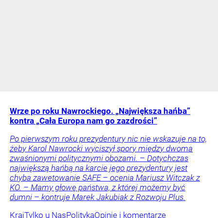
Wrze po roku Nawrockiego. „Największa hańba”
kontra „Cała Europa nam go zazdrości”
Po pierwszym roku prezydentury nic nie wskazuje na to,
żeby Karol Nawrocki wyciszył spory między dwoma
zwaśnionymi politycznymi obozami. – Dotychczas
największą hańbą na karcie jego prezydentury jest
chyba zawetowanie SAFE – ocenia Mariusz Witczak z
KO. – Mamy głowę państwa, z której możemy być
dumni – kontruje Marek Jakubiak z Rozwoju Plus.
Kraj
Tylko u Nas
Polityka
Opinie i komentarze