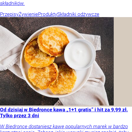
składników.
Przepisy
Żywienie
Produkty
Składniki odżywcze
Od dzisiaj w Biedronce kawa „1+1 gratis” i hit za 9,99 zł.
Tylko przez 3 dni
W Biedronce dostaniesz kawę popularnych marek w bardzo