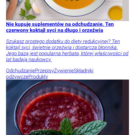
Nie kupuję suplementów na odchudzanie. Ten
czerwony koktajl syci na długo i orzeźwia
Szukasz prostego dodatku do diety redukcyjnej? Ten
koktajl syci, świetnie orzeźwia i dostarcza błonnika.
Jego bazą jest popularna herbata, której właściwości od
lat badają naukowcy.
Odchudzanie
Przepisy
Żywienie
Składniki
odżywcze
Produkty