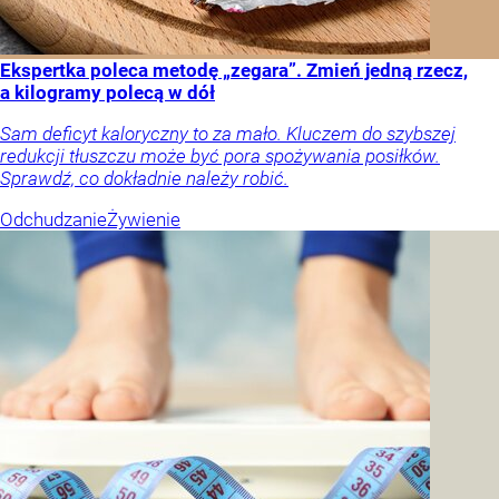
Ekspertka poleca metodę „zegara”. Zmień jedną rzecz,
a kilogramy polecą w dół
Sam deficyt kaloryczny to za mało. Kluczem do szybszej
redukcji tłuszczu może być pora spożywania posiłków.
Sprawdź, co dokładnie należy robić.
Odchudzanie
Żywienie