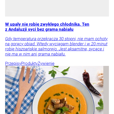
W upały nie robię zwykłego chłodnika. Ten
z Andaluzji syci bez grama nabiału
Gdy temperatura przekracza 30 stopni, nie mam ochoty
na gorący obiad. Wtedy wyciągam blender i w 20 minut
robię hiszpańskie salmorejo. Jest aksamitne, sycące i
nie ma w nim ani grama nabiału.
Przepisy
Produkty
Żywienie