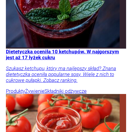
Dietetyczka oceniła 10 ketchupów. W najgorszym
jest aż 17 łyżek cukru
Szukasz ketchupu, który ma najlepszy skład? Znana
dietetyczka oceniła popularne sosy. Wiele z nich to
cukrowe pułapki. Zobacz ranking.
Produkty
Żywienie
Składniki odżywcze