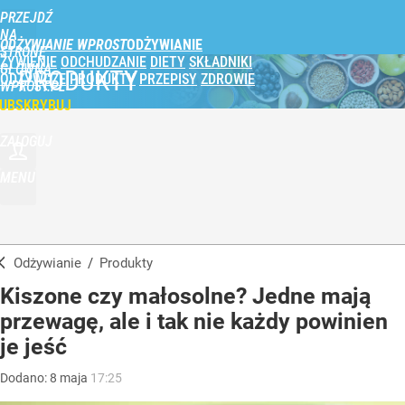
PRZEJDŹ
NA
ODŻYWIANIE WPROST
STRONĘ
ŻYWIENIE
ODCHUDZANIE
DIETY
SKŁADNIKI
GŁÓWNĄ
PRODUKTY
ODŻYWCZE
PRODUKTY
PRZEPISY
ZDROWIE
WPROST.PL
UBSKRYBUJ
ZALOGUJ
MENU
Odżywianie
/
Produkty
Kiszone czy małosolne? Jedne mają
przewagę, ale i tak nie każdy powinien
je jeść
Dodano:
8
maja
17:25