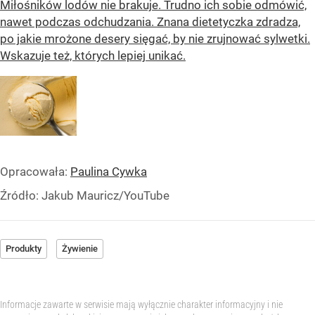
Miłośników lodów nie brakuje. Trudno ich sobie odmówić,
nawet podczas odchudzania. Znana dietetyczka zdradza,
po jakie mrożone desery sięgać, by nie zrujnować sylwetki.
Wskazuje też, których lepiej unikać.
Opracowała:
Paulina Cywka
Źródło:
Jakub Mauricz/YouTube
Produkty
Żywienie
Informacje zawarte w serwisie mają wyłącznie charakter informacyjny i nie