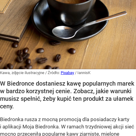
Kawa, zdjęcie ilustracyjne
/ Źródło:
Pixabay
/
IannisK
W Biedronce dostaniesz kawę popularnych marek
w bardzo korzystnej cenie. Zobacz, jakie warunki
musisz spełnić, żeby kupić ten produkt za ułamek
ceny.
Biedronka rusza z mocną promocją dla posiadaczy karty
i aplikacji Moja Biedronka. W ramach trzydniowej akcji sieć
mocno przeceniła popularne kawy ziarniste, mielone