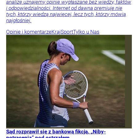
analizę uznajemy opinie wygłaszane bez wiedzy, faktów
i odpowiedzialności. Internet od dawna premiuje nie
tych, którzy wiedzą najwięcej, lecz tych, którzy mówią
najgłośniej.
Opinie i komentarze
Kraj
Sport
Tylko u Nas
Sąd rozprawił się z bankową fikcją. „Niby-
potrącenia” pod ostrzałem