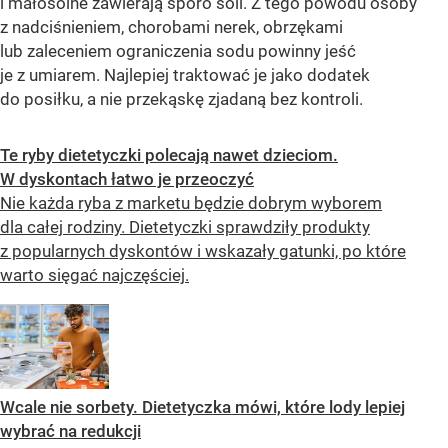
i małosolne zawierają sporo soli. Z tego powodu osoby
z nadciśnieniem, chorobami nerek, obrzękami
lub zaleceniem ograniczenia sodu powinny jeść
je z umiarem. Najlepiej traktować je jako dodatek
do posiłku, a nie przekąskę zjadaną bez kontroli.
Te ryby dietetyczki polecają nawet dzieciom.
W dyskontach łatwo je przeoczyć
Nie każda ryba z marketu będzie dobrym wyborem
dla całej rodziny. Dietetyczki sprawdziły produkty
z popularnych dyskontów i wskazały gatunki, po które
warto sięgać najczęściej.
Wcale nie sorbety. Dietetyczka mówi, które lody lepiej
wybrać na redukcji