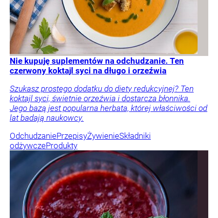
Nie kupuję suplementów na odchudzanie. Ten
czerwony koktajl syci na długo i orzeźwia
Szukasz prostego dodatku do diety redukcyjnej? Ten
koktajl syci, świetnie orzeźwia i dostarcza błonnika.
Jego bazą jest popularna herbata, której właściwości od
lat badają naukowcy.
Odchudzanie
Przepisy
Żywienie
Składniki
odżywcze
Produkty