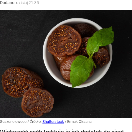
Dodano:
dzisiaj
21:35
Suszone owoce
/ Źródło:
Shutterstock
/
Ermak Oksana
Większość osób traktuje je jak dodatek do ciast