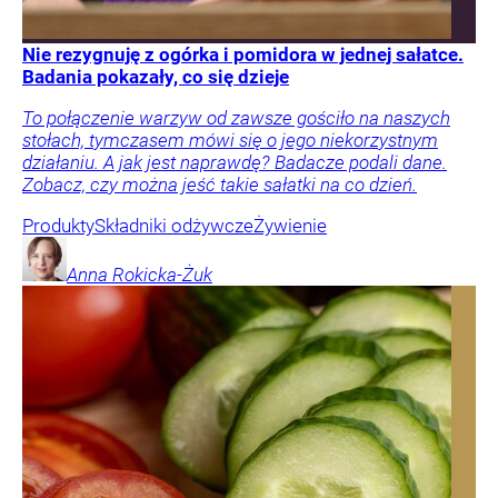
Nie rezygnuję z ogórka i pomidora w jednej sałatce.
Badania pokazały, co się dzieje
To połączenie warzyw od zawsze gościło na naszych
stołach, tymczasem mówi się o jego niekorzystnym
działaniu. A jak jest naprawdę? Badacze podali dane.
Zobacz, czy można jeść takie sałatki na co dzień.
Produkty
Składniki odżywcze
Żywienie
Anna
Rokicka-Żuk