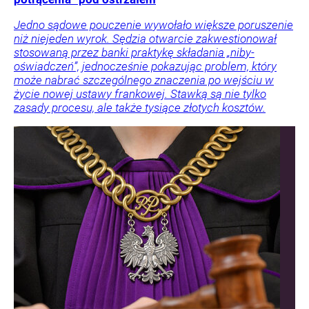
Jedno sądowe pouczenie wywołało większe poruszenie
niż niejeden wyrok. Sędzia otwarcie zakwestionował
stosowaną przez banki praktykę składania „niby-
oświadczeń”, jednocześnie pokazując problem, który
może nabrać szczególnego znaczenia po wejściu w
życie nowej ustawy frankowej. Stawką są nie tylko
zasady procesu, ale także tysiące złotych kosztów.