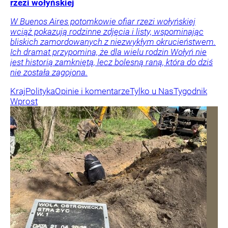
rzezi wołyńskiej
W Buenos Aires potomkowie ofiar rzezi wołyńskiej
wciąż pokazują rodzinne zdjęcia i listy, wspominając
bliskich zamordowanych z niezwykłym okrucieństwem.
Ich dramat przypomina, że dla wielu rodzin Wołyń nie
jest historią zamkniętą, lecz bolesną raną, która do dziś
nie została zagojona.
Kraj
Polityka
Opinie i komentarze
Tylko u Nas
Tygodnik
Wprost