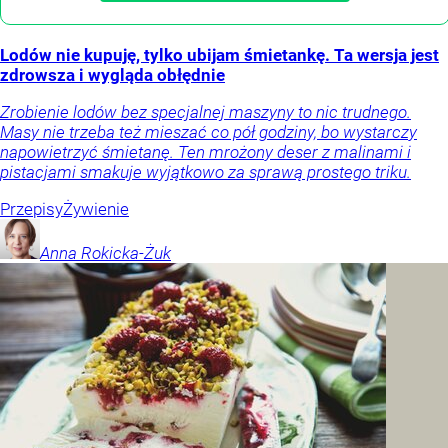
Lodów nie kupuję, tylko ubijam śmietankę. Ta wersja jest
zdrowsza i wygląda obłędnie
Zrobienie lodów bez specjalnej maszyny to nic trudnego.
Masy nie trzeba też mieszać co pół godziny, bo wystarczy
napowietrzyć śmietanę. Ten mrożony deser z malinami i
pistacjami smakuje wyjątkowo za sprawą prostego triku.
Przepisy
Żywienie
Anna
Rokicka-Żuk