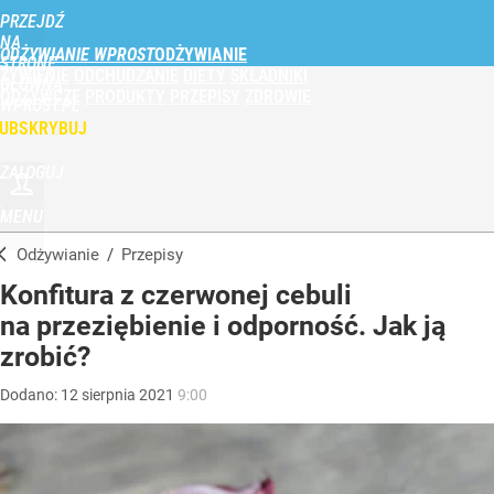
PRZEJDŹ
NA
ODŻYWIANIE WPROST
STRONĘ
ŻYWIENIE
ODCHUDZANIE
DIETY
SKŁADNIKI
GŁÓWNĄ
ODŻYWCZE
PRODUKTY
PRZEPISY
ZDROWIE
WPROST.PL
UBSKRYBUJ
ZALOGUJ
MENU
Odżywianie
/
Przepisy
Konfitura z czerwonej cebuli
na przeziębienie i odporność. Jak ją
zrobić?
Dodano:
12
sierpnia
2021
9:00