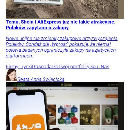
Temu, Shein i AliExpress już nie takie atrakcyjne.
Polaków zapytano o zakupy
Nowe unijne cła zmieniły zakupowe przyzwyczajenia
Polaków. Sondaż dla „Wprost” pokazuje, że niemal
połowa badanych ograniczyła zakupy na azjatyckich
platformach.
Firmy i rynki
Gospodarka
Twój portfel
Tylko u Nas
Beata Anna
Święcicka