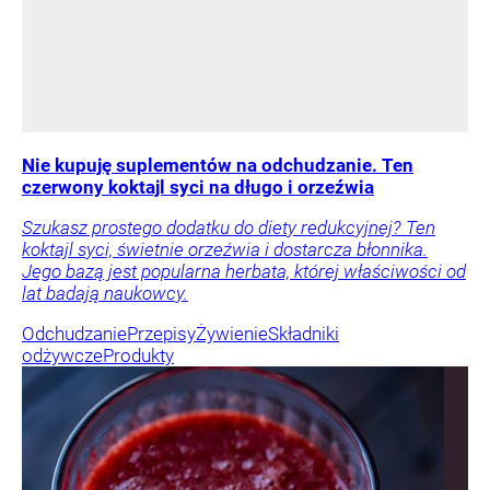
Nie kupuję suplementów na odchudzanie. Ten
czerwony koktajl syci na długo i orzeźwia
Szukasz prostego dodatku do diety redukcyjnej? Ten
koktajl syci, świetnie orzeźwia i dostarcza błonnika.
Jego bazą jest popularna herbata, której właściwości od
lat badają naukowcy.
Odchudzanie
Przepisy
Żywienie
Składniki
odżywcze
Produkty