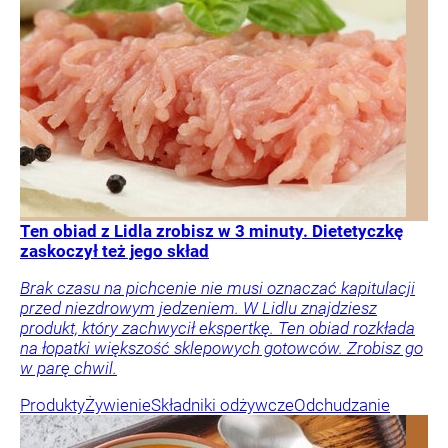
Ten obiad z Lidla zrobisz w 3 minuty. Dietetyczkę
zaskoczył też jego skład
Brak czasu na pichcenie nie musi oznaczać kapitulacji
przed niezdrowym jedzeniem. W Lidlu znajdziesz
produkt, który zachwycił ekspertkę. Ten obiad rozkłada
na łopatki większość sklepowych gotowców. Zrobisz go
w parę chwil.
Produkty
Żywienie
Składniki odżywcze
Odchudzanie