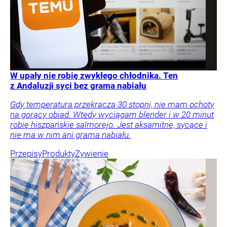
W upały nie robię zwykłego chłodnika. Ten
z Andaluzji syci bez grama nabiału
Gdy temperatura przekracza 30 stopni, nie mam ochoty
na gorący obiad. Wtedy wyciągam blender i w 20 minut
robię hiszpańskie salmorejo. Jest aksamitne, sycące i
nie ma w nim ani grama nabiału.
Przepisy
Produkty
Żywienie