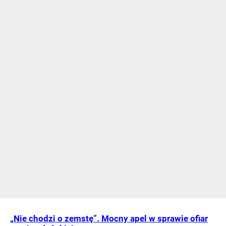
„Nie chodzi o zemstę”. Mocny apel w sprawie ofiar