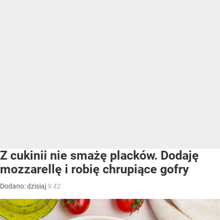
Z cukinii nie smażę placków. Dodaję
mozzarellę i robię chrupiące gofry
Dodano:
dzisiaj
9:42