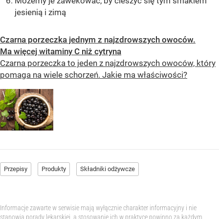
Możemy je zawekować, by cieszyć się tym smakiem
jesienią i zimą
Czarna porzeczka jednym z najzdrowszych owoców.
Ma więcej witaminy C niż cytryna
Czarna porzeczka to jeden z najzdrowszych owoców, który
pomaga na wiele schorzeń. Jakie ma właściwości?
Przepisy
Produkty
Składniki odżywcze
Informacje zawarte w serwisie mają wyłącznie charakter informacyjny i nie
stanowią porady lekarskiej, a stosowanie ich w praktyce powinno za każdym