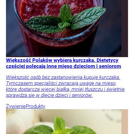
Większość Polaków wybiera kurczaka. Dietetycy
częściej polecają inne mięso dzieciom i seniorom
Większość osób bez zastanowienia kupuje kurczaka.
Tymczasem specjaliści zwracają uwagę na mięso,
które dostarcza więcej białka, mniej tłuszczu i świetnie
sprawdza się w diecie dzieci i seniorów.
Żywienie
Produkty