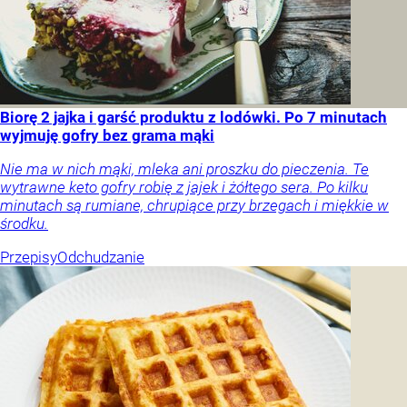
Biorę 2 jajka i garść produktu z lodówki. Po 7 minutach
wyjmuję gofry bez grama mąki
Nie ma w nich mąki, mleka ani proszku do pieczenia. Te
wytrawne keto gofry robię z jajek i żółtego sera. Po kilku
minutach są rumiane, chrupiące przy brzegach i miękkie w
środku.
Przepisy
Odchudzanie