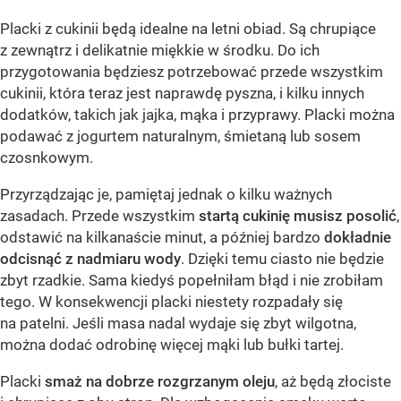
Placki z cukinii będą idealne na letni obiad. Są chrupiące
z zewnątrz i delikatnie miękkie w środku. Do ich
przygotowania będziesz potrzebować przede wszystkim
cukinii, która teraz jest naprawdę pyszna, i kilku innych
dodatków, takich jak jajka, mąka i przyprawy. Placki można
podawać z jogurtem naturalnym, śmietaną lub sosem
czosnkowym.
Przyrządzając je, pamiętaj jednak o kilku ważnych
zasadach. Przede wszystkim
startą cukinię musisz posolić
,
odstawić na kilkanaście minut, a później bardzo
dokładnie
odcisnąć z nadmiaru wody
. Dzięki temu ciasto nie będzie
zbyt rzadkie. Sama kiedyś popełniłam błąd i nie zrobiłam
tego. W konsekwencji placki niestety rozpadały się
na patelni. Jeśli masa nadal wydaje się zbyt wilgotna,
można dodać odrobinę więcej mąki lub bułki tartej.
Placki
smaż na dobrze rozgrzanym oleju
, aż będą złociste