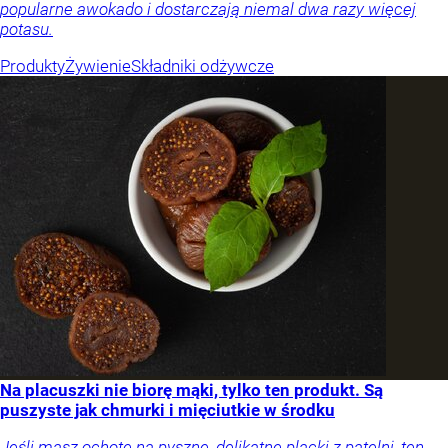
popularne awokado i dostarczają niemal dwa razy więcej
potasu.
Produkty
Żywienie
Składniki odżywcze
Na placuszki nie biorę mąki, tylko ten produkt. Są
puszyste jak chmurki i mięciutkie w środku
Jeśli masz ochotę na pyszne, delikatne placki z patelni, ten