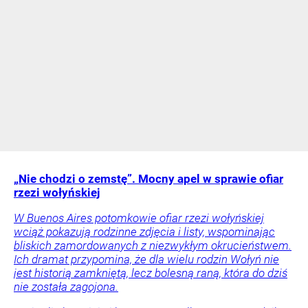
„Nie chodzi o zemstę”. Mocny apel w sprawie ofiar
rzezi wołyńskiej
W Buenos Aires potomkowie ofiar rzezi wołyńskiej
wciąż pokazują rodzinne zdjęcia i listy, wspominając
bliskich zamordowanych z niezwykłym okrucieństwem.
Ich dramat przypomina, że dla wielu rodzin Wołyń nie
jest historią zamkniętą, lecz bolesną raną, która do dziś
nie została zagojona.