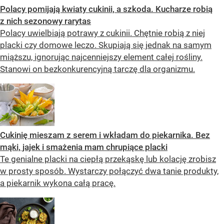
Polacy pomijają kwiaty cukinii, a szkoda. Kucharze robią
z nich sezonowy rarytas
Polacy uwielbiają potrawy z cukinii. Chętnie robią z niej
placki czy domowe leczo. Skupiają się jednak na samym
miąższu, ignorując najcenniejszy element całej rośliny.
Stanowi on bezkonkurencyjną tarczę dla organizmu.
Cukinię mieszam z serem i wkładam do piekarnika. Bez
mąki, jajek i smażenia mam chrupiące placki
Te genialne placki na ciepłą przekąskę lub kolację zrobisz
w prosty sposób. Wystarczy połączyć dwa tanie produkty,
a piekarnik wykona całą pracę.