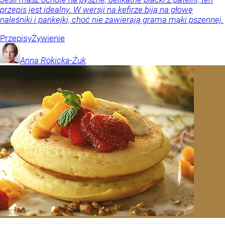
przepis jest idealny. W wersji na kefirze biją na głowę
naleśniki i pankejki, choć nie zawierają grama mąki pszennej.
Przepisy
Żywienie
Anna
Rokicka-Żuk