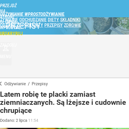
PRZEJDŹ
NA
ODŻYWIANIE WPROST
STRONĘ
ŻYWIENIE
ODCHUDZANIE
DIETY
SKŁADNIKI
GŁÓWNĄ
PRZEPISY
ODŻYWCZE
PRODUKTY
PRZEPISY
ZDROWIE
WPROST.PL
UBSKRYBUJ
ZALOGUJ
MENU
Odżywianie
/
Przepisy
Latem robię te placki zamiast
ziemniaczanych. Są lżejsze i cudownie
chrupiące
Dodano:
2
lipca
11:54