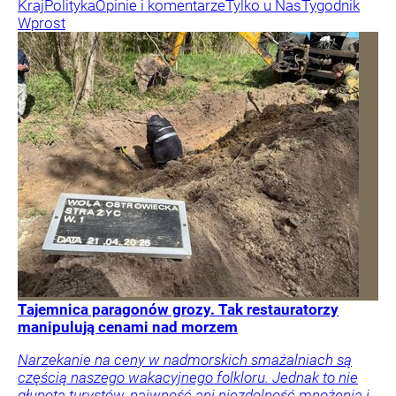
Kraj
Polityka
Opinie i komentarze
Tylko u Nas
Tygodnik
Wprost
Tajemnica paragonów grozy. Tak restauratorzy
manipulują cenami nad morzem
Narzekanie na ceny w nadmorskich smażalniach są
częścią naszego wakacyjnego folkloru. Jednak to nie
głupota turystów, naiwność ani niezdolność mnożenia i