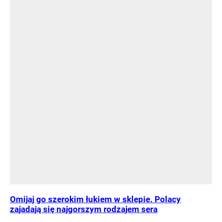
Omijaj go szerokim łukiem w sklepie. Polacy
zajadają się najgorszym rodzajem sera