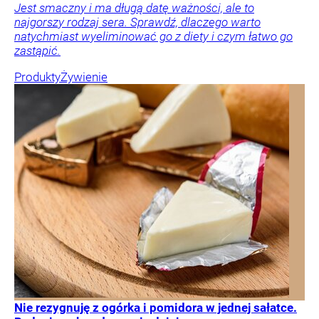
Jest smaczny i ma długą datę ważności, ale to
najgorszy rodzaj sera. Sprawdź, dlaczego warto
natychmiast wyeliminować go z diety i czym łatwo go
zastąpić.
Produkty
Żywienie
Nie rezygnuję z ogórka i pomidora w jednej sałatce.