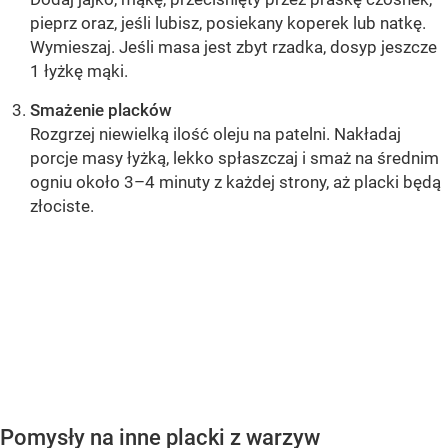
pieprz oraz, jeśli lubisz, posiekany koperek lub natkę.
Wymieszaj. Jeśli masa jest zbyt rzadka, dosyp jeszcze
1 łyżkę mąki.
Smażenie placków
Rozgrzej niewielką ilość oleju na patelni. Nakładaj
porcje masy łyżką, lekko spłaszczaj i smaż na średnim
ogniu około 3–4 minuty z każdej strony, aż placki będą
złociste.
5,0
5
4
3
2
1
OCEŃ PRZEPIS
Pomysły na inne placki z warzyw