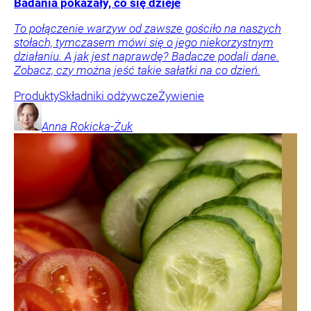
Badania pokazały, co się dzieje
To połączenie warzyw od zawsze gościło na naszych
stołach, tymczasem mówi się o jego niekorzystnym
działaniu. A jak jest naprawdę? Badacze podali dane.
Zobacz, czy można jeść takie sałatki na co dzień.
Produkty
Składniki odżywcze
Żywienie
Anna
Rokicka-Żuk