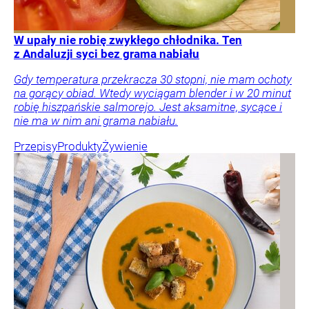
W upały nie robię zwykłego chłodnika. Ten
z Andaluzji syci bez grama nabiału
Gdy temperatura przekracza 30 stopni, nie mam ochoty
na gorący obiad. Wtedy wyciągam blender i w 20 minut
robię hiszpańskie salmorejo. Jest aksamitne, sycące i
nie ma w nim ani grama nabiału.
Przepisy
Produkty
Żywienie