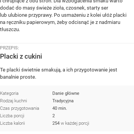
i chrupiące z obu stron. Dla wzbogacenia smaku warto
dodać do masy świeże zioła, czosnek, starty ser
lub ulubione przyprawy. Po usmażeniu z kolei ułóż placki
na ręczniku papierowym, żeby odcisnąć je z nadmiaru
tłuszczu.
PRZEPIS:
Placki z cukini
Te placki świetnie smakują, a ich przygotowanie jest
banalnie proste.
Kategoria
Danie główne
Rodzaj kuchni
Tradycyjna
Czas przygotowania
40 min.
Liczba porcji
2
Liczba kalorii
254
w każdej porcji