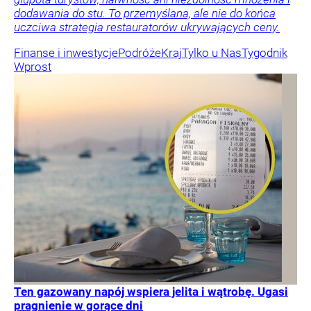
dodawania do stu. To przemyślana, ale nie do końca
uczciwa strategia restauratorów ukrywających ceny.
Finanse i inwestycje
Podróże
Kraj
Tylko u Nas
Tygodnik
Wprost
Ten gazowany napój wspiera jelita i wątrobę. Ugasi
pragnienie w gorące dni