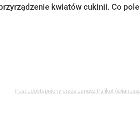
przyrządzenie kwiatów cukinii. Co pole
Post udostępniony przez Janusz Palikot (@januszp