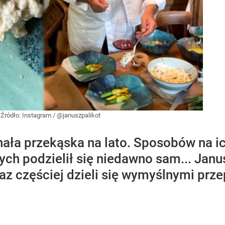
.
Źródło:
Instagram
/
@januszpalikot
nała przekąska na lato. Sposobów na ic
ych podzielił się niedawno sam... Janu
z częściej dzieli się wymyślnymi prz