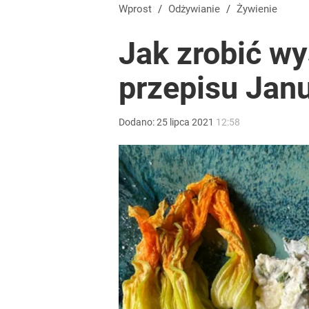
Wprost
/
Odżywianie
/
Żywienie
Jak zrobić wy
przepisu Janu
Dodano:
25
lipca
2021
12:58