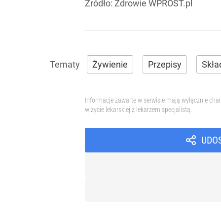
Źródło:
Zdrowie WPROST.pl
Żywienie
Przepisy
Skła
Informacje zawarte w serwisie mają wyłącznie char
wizycie lekarskiej z lekarzem specjalistą.
UDO