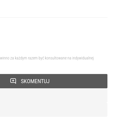
e powinno za każdym razem być konsultowane na indywidualnej
SKOMENTUJ