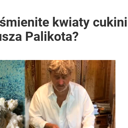
śmienite kwiaty cukin
sza Palikota?