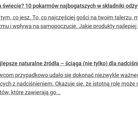
na świecie? 10 pokarmów najbogatszych w składniki odż
 tym, co jesz. To, co najczęściej gości na twoim talerzu
zmu i wpływa na samopoczucie. Jakie produkty najlepiej
jlepsze naturalne źródła – ściąga (nie tylko) dla nadci
com przypadkowo udało się dokonać niezwykle ważneg
ych z nadciśnieniem. Okazuje się, że istotną rolę może m
ów, które zawierają go...