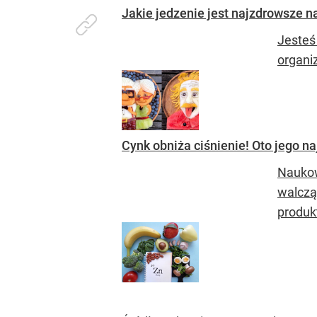
Jakie jedzenie jest najzdrowsze 
Jesteś
organi
Cynk obniża ciśnienie! Oto jego na
Naukow
walcząc
produkt