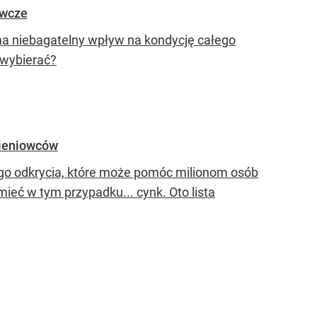
ywcze
, ma niebagatelny wpływ na kondycję całego
 wybierać?
śnieniowców
o odkrycia, które może pomóc milionom osób
ieć w tym przypadku... cynk. Oto lista