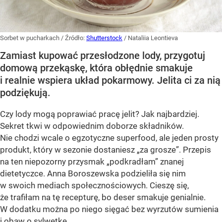
Sorbet w pucharkach
/ Źródło:
Shutterstock
/
Nataliia Leontieva
Zamiast kupować przesłodzone lody, przygotuj
domową przekąskę, która obłędnie smakuje
i realnie wspiera układ pokarmowy. Jelita ci za nią
podziękują.
Czy lody mogą poprawiać pracę jelit? Jak najbardziej.
Sekret tkwi w odpowiednim doborze składników.
Nie chodzi wcale o egzotyczne superfood, ale jeden prosty
produkt, który w sezonie dostaniesz „za grosze”. Przepis
na ten niepozorny przysmak „podkradłam” znanej
dietetyczce. Anna Boroszewska podzieliła się nim
w swoich mediach społecznościowych. Cieszę się,
że trafiłam na tę recepturę, bo deser smakuje genialnie.
W dodatku można po niego sięgać bez wyrzutów sumienia
i obaw o sylwetkę.