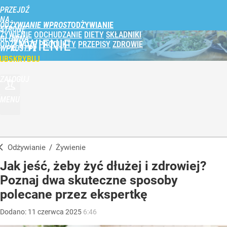
PRZEJDŹ
NA
ODŻYWIANIE WPROST
STRONĘ
ŻYWIENIE
ODCHUDZANIE
DIETY
SKŁADNIKI
GŁÓWNĄ
ŻYWIENIE
ODŻYWCZE
PRODUKTY
PRZEPISY
ZDROWIE
WPROST.PL
UBSKRYBUJ
ZALOGUJ
MENU
Odżywianie
/
Żywienie
Jak jeść, żeby żyć dłużej i zdrowiej?
Poznaj dwa skuteczne sposoby
polecane przez ekspertkę
Dodano:
11
czerwca
2025
6:46