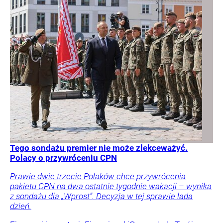
Tego sondażu premier nie może zlekceważyć.
Polacy o przywróceniu CPN
Prawie dwie trzecie Polaków chce przywrócenia
pakietu CPN na dwa ostatnie tygodnie wakacji – wynika
z sondażu dla „Wprost”. Decyzja w tej sprawie lada
dzień.