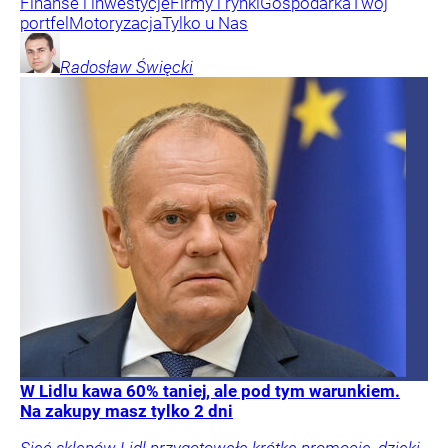
Finanse i inwestycje
Firmy i rynki
Gospodarka
Twój
portfel
Motoryzacja
Tylko u Nas
Radosław
Święcki
W Lidlu kawa 60% taniej, ale pod tym warunkiem.
Na zakupy masz tylko 2 dni
Sieć sklepów Lidl przygotowała krótką promocję, dzięki