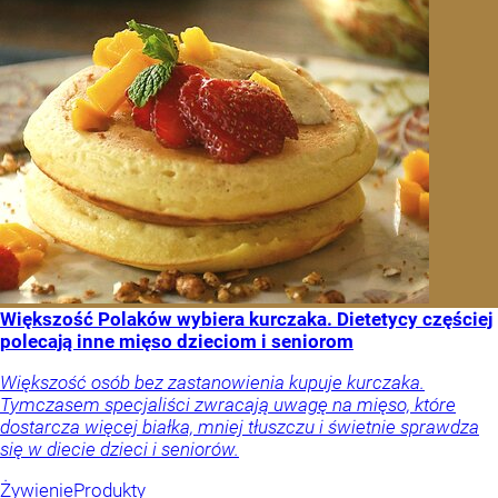
Większość Polaków wybiera kurczaka. Dietetycy częściej
polecają inne mięso dzieciom i seniorom
Większość osób bez zastanowienia kupuje kurczaka.
Tymczasem specjaliści zwracają uwagę na mięso, które
dostarcza więcej białka, mniej tłuszczu i świetnie sprawdza
się w diecie dzieci i seniorów.
Żywienie
Produkty