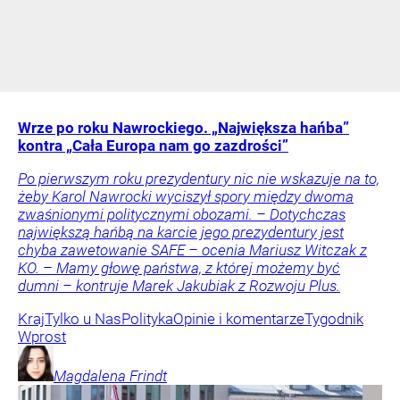
Wrze po roku Nawrockiego. „Największa hańba”
kontra „Cała Europa nam go zazdrości”
Po pierwszym roku prezydentury nic nie wskazuje na to,
żeby Karol Nawrocki wyciszył spory między dwoma
zwaśnionymi politycznymi obozami. – Dotychczas
największą hańbą na karcie jego prezydentury jest
chyba zawetowanie SAFE – ocenia Mariusz Witczak z
KO. – Mamy głowę państwa, z której możemy być
dumni – kontruje Marek Jakubiak z Rozwoju Plus.
Kraj
Tylko u Nas
Polityka
Opinie i komentarze
Tygodnik
Wprost
Magdalena
Frindt