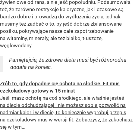
żywieniowe od rana, a nie jeść popołudniu. Podsumowała
też, że zarówno restrykcje kaloryczne, jak i czasowe są
bardzo dobre i prowadzą do wydłużenia życia, jednak
musimy też zadbać o to, by jeść dobrze zbilansowane
posiłku, pokrywające nasze całe zapotrzebowanie
na witaminy, minerały, ale też białko, tłuszcze,
węglowodany.
Pamiętajcie, że zdrowa dieta musi być różnorodna –
dodała na koniec.
Zrób to, gdy dopadnie cię ochota na słodkie. Fit mus
czekoladowy gotowy w 15 minut
Jeśli masz ochotę na coś słodkiego, ale właśnie jesteś
na diecie odchudzającej i nie możesz sobie pozwolić na
nadmiar kalorii w diecie, to koniecznie wypróbuj przepis
na czekoladowy mus w wersji fit. Zobaczysz, że zakochasz
się w tym...