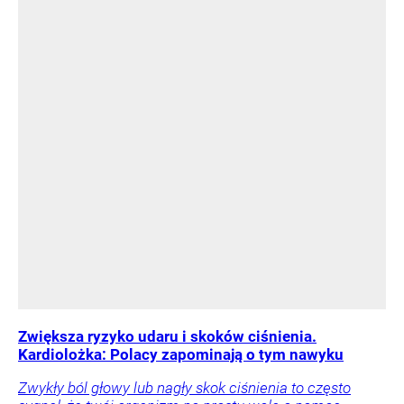
Zwiększa ryzyko udaru i skoków ciśnienia.
Kardiolożka: Polacy zapominają o tym nawyku
Zwykły ból głowy lub nagły skok ciśnienia to często