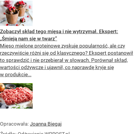
Zobaczył skład tego mięsa i nie wytrzymał. Ekspert:
„Śmieją nam się w twarz”
Mięso mielone proteinowe zyskuje popularność, ale czy
rzeczywiście różni się od klasycznego? Ekspert postanowił
to sprawdzić i nie przebierał w słowach. Porównał skład,
wartości odżywcze i ujawnił, co naprawdę kryje się
w produkcie...
Opracowała:
Joanna Biegaj
Źródło:
Odżywianie WPROST.pl