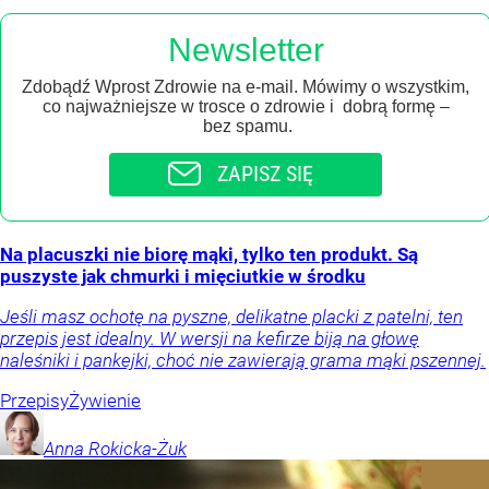
Newsletter
Zdobądź Wprost Zdrowie na e-mail. Mówimy o wszystkim,
co najważniejsze w trosce o zdrowie i dobrą formę –
bez spamu.
ZAPISZ SIĘ
Na placuszki nie biorę mąki, tylko ten produkt. Są
puszyste jak chmurki i mięciutkie w środku
Jeśli masz ochotę na pyszne, delikatne placki z patelni, ten
przepis jest idealny. W wersji na kefirze biją na głowę
naleśniki i pankejki, choć nie zawierają grama mąki pszennej.
Przepisy
Żywienie
Anna
Rokicka-Żuk