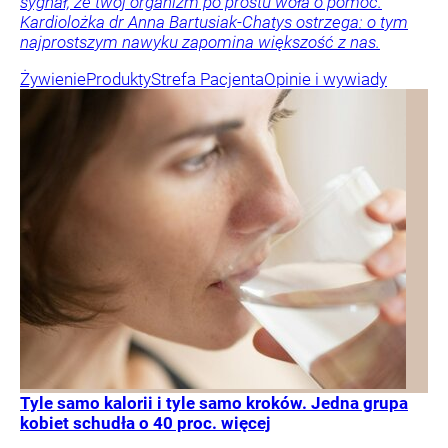
sygnał, że twój organizm po prostu woła o pomoc.
Kardiolożka dr Anna Bartusiak-Chatys ostrzega: o tym
najprostszym nawyku zapomina większość z nas.
Żywienie
Produkty
Strefa Pacjenta
Opinie i wywiady
Tyle samo kalorii i tyle samo kroków. Jedna grupa
kobiet schudła o 40 proc. więcej