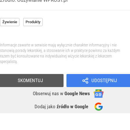
Żywienie
Produkty
Informacje zawarte w serwisie mają wyłącznie charakter informacyjny i nie
stanowią porady lekarskiej, a stosowanie ich w praktyce powinno za każdym
razem być konsultowane na indywidualnej wizycie lekarskiej z lekarzem
specjalistą.
SKOMENTUJ
UDOSTĘPNIJ
Obserwuj nas
w
Google News
Dodaj jako
źródło w Google