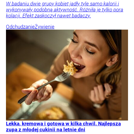
W badaniu dwie grupy kobiet jadły tyle samo kalorii i
wykonywały podobną aktywność. Różniła je tylko pora
kolacji. Efekt zaskoczył nawet badaczy.
Odchudzanie
Żywienie
Lekka, kremowa i gotowa w kilka chwil. Najlepsza
zupa z młodej cukinii na letnie dni