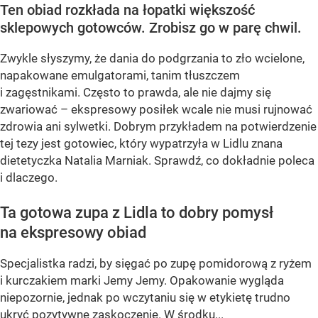
Ten obiad rozkłada na łopatki większość
sklepowych gotowców. Zrobisz go w parę chwil.
Zwykle słyszymy, że dania do podgrzania to zło wcielone,
napakowane emulgatorami, tanim tłuszczem
i zagęstnikami. Często to prawda, ale nie dajmy się
zwariować – ekspresowy posiłek wcale nie musi rujnować
zdrowia ani sylwetki. Dobrym przykładem na potwierdzenie
tej tezy jest gotowiec, który wypatrzyła w Lidlu znana
dietetyczka Natalia Marniak. Sprawdź, co dokładnie poleca
i dlaczego.
Ta gotowa zupa z Lidla to dobry pomysł
na ekspresowy obiad
Specjalistka radzi, by sięgać po zupę pomidorową z ryżem
i kurczakiem marki Jemy Jemy. Opakowanie wygląda
niepozornie, jednak po wczytaniu się w etykietę trudno
ukryć pozytywne zaskoczenie. W środku...