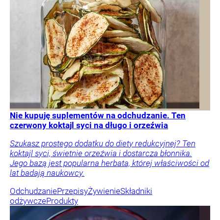
Nie kupuję suplementów na odchudzanie. Ten
czerwony koktajl syci na długo i orzeźwia
Szukasz prostego dodatku do diety redukcyjnej? Ten
koktajl syci, świetnie orzeźwia i dostarcza błonnika.
Jego bazą jest popularna herbata, której właściwości od
lat badają naukowcy.
Odchudzanie
Przepisy
Żywienie
Składniki
odżywcze
Produkty