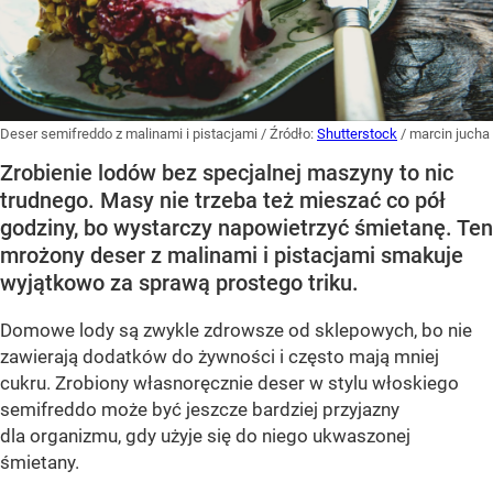
Deser semifreddo z malinami i pistacjami
/ Źródło:
Shutterstock
/
marcin jucha
Zrobienie lodów bez specjalnej maszyny to nic
trudnego. Masy nie trzeba też mieszać co pół
godziny, bo wystarczy napowietrzyć śmietanę. Ten
mrożony deser z malinami i pistacjami smakuje
wyjątkowo za sprawą prostego triku.
Domowe lody są zwykle zdrowsze od sklepowych, bo nie
zawierają dodatków do żywności i często mają mniej
cukru. Zrobiony własnoręcznie deser w stylu włoskiego
semifreddo może być jeszcze bardziej przyjazny
dla organizmu, gdy użyje się do niego ukwaszonej
śmietany.