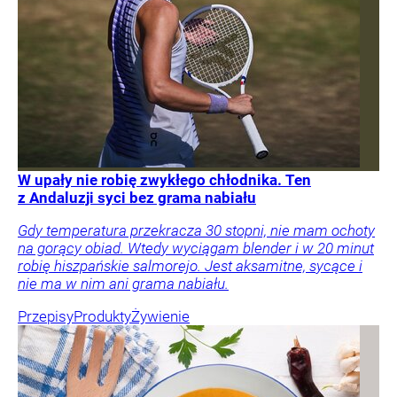
W upały nie robię zwykłego chłodnika. Ten
z Andaluzji syci bez grama nabiału
Gdy temperatura przekracza 30 stopni, nie mam ochoty
na gorący obiad. Wtedy wyciągam blender i w 20 minut
robię hiszpańskie salmorejo. Jest aksamitne, sycące i
nie ma w nim ani grama nabiału.
Przepisy
Produkty
Żywienie