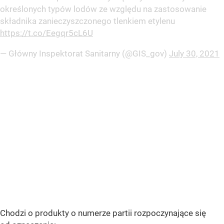
określonych typów lodów ze względu na zastosowanie
składnika zanieczyszczonego tlenkiem etylenu
https://t.co/Eegqr5cL6U
— Główny Inspektorat Sanitarny (@GIS_gov)
July 30, 2021
Chodzi o produkty o numerze partii rozpoczynające się