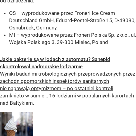
od oznaczenia:
OS – wyprodukowane przez Froneri Ice Cream
Deutschland GmbH, Eduard-Pestel-Straße 15, D-49080,
Osnabrück, Germany,
MI – wyprodukowane przez Froneri Polska Sp. z o.o., ul.
Wojska Polskiego 3, 39-300 Mielec, Poland
Jakie bakterie są w lodach z automatu? Sanepid
skontrolował nadmorskie lodziarnie
Wyniki badań mikrobiologicznych przeprowadzonych przez
zachodniopomorskich inspektorów sanitarnych
nie napawają optymizmem – po ostatniej kontroli
zamknięto w sumie... 16 lodziarni w popularnych kurortach
nad Bałtykiem.