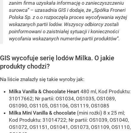
zanim firma uzyskała informację o zanieczyszczeniu
surowca” – uzasadnia GIS i dodaje, że „Spółka Froneri
Polska Sp. z o.o rozpoczęła proces wycofywania wyżej
wskazanych partii lodów. Wszyscy odbiorcy zostali
poinformowani o zaistniałej sytuacji i konieczności
wycofania wskazanych numerów partii produktów”.
GIS wycofuje serię lodów Milka. O jakie
produkty chodzi?
Na liście znalazły się takie wyroby jak:
Milka Vanilla & Chocolate Heart
480 ml, Kod Produktu:
31017662; Nr partii: OS1034, OS1035, OS1089,
OS1090, OS1105, OS1106, OS1119, OS1085
Milka Mini Vanilla & chocolate
(mini rożki) 8 x 25 ml;
Kod Produktu: 31014722; Nr partii: OS1039, OS1040,
OS1072, OS1151, OS1041, OS1073, OS1109, OS1110,