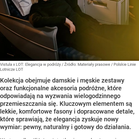
Vistula x LOT: Elegancja w podróży
/ Źródło:
Materiały prasowe
/
Polskie Linie
Lotnicze LOT
Kolekcja obejmuje damskie i męskie zestawy
oraz funkcjonalne akcesoria podróżne, które
odpowiadają na wyzwania wielogodzinnego
przemieszczania się. Kluczowym elementem są
lekkie, komfortowe fasony i dopracowane detale,
które sprawiają, że elegancja zyskuje nowy
wymiar: pewny, naturalny i gotowy do działania.