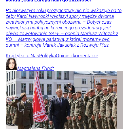
Po pierwszym roku prezydentury nic nie wskazuje na to,
żeby Karol Nawrocki wyciszył spory między dwoma
zwaśnionymi politycznymi obozami. – Dotychczas
największą hańbą na karcie jego prezydentury jest
chyba zawetowanie SAFE – ocenia Mariusz Witczak z
KO. – Mamy głowę państwa, z której możemy być
dumni – kontruje Marek Jakubiak z Rozwoju Plus.
Kraj
Tylko u Nas
Polityka
Opinie i komentarze
Magdalena
Frindt