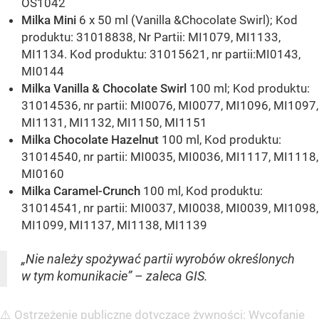
OS1042
Milka Mini
6 x 50 ml (Vanilla &Chocolate Swirl); Kod
produktu: 31018838, Nr Partii: MI1079, MI1133,
MI1134. Kod produktu: 31015621, nr partii:MI0143,
MI0144
Milka Vanilla & Chocolate Swirl
100 ml; Kod produktu:
31014536, nr partii: MI0076, MI0077, MI1096, MI1097,
MI1131, MI1132, MI1150, MI1151
Milka Chocolate Hazelnut
100 ml, Kod produktu:
31014540, nr partii: MI0035, MI0036, MI1117, MI1118,
MI0160
Milka Caramel-Crunch
100 ml, Kod produktu:
31014541, nr partii: MI0037, MI0038, MI0039, MI1098,
MI1099, MI1137, MI1138, MI1139
„Nie należy spożywać partii wyrobów określonych
w tym komunikacie” – zaleca GIS.
⚠️ Ostrzeżenie publiczne dotyczące żywności: Wycofanie