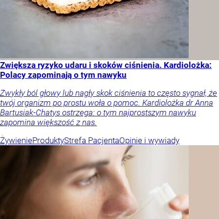
Zwiększa ryzyko udaru i skoków ciśnienia. Kardiolożka:
Polacy zapominają o tym nawyku
Zwykły ból głowy lub nagły skok ciśnienia to często sygnał, że
twój organizm po prostu woła o pomoc. Kardiolożka dr Anna
Bartusiak-Chatys ostrzega: o tym najprostszym nawyku
zapomina większość z nas.
Żywienie
Produkty
Strefa Pacjenta
Opinie i wywiady