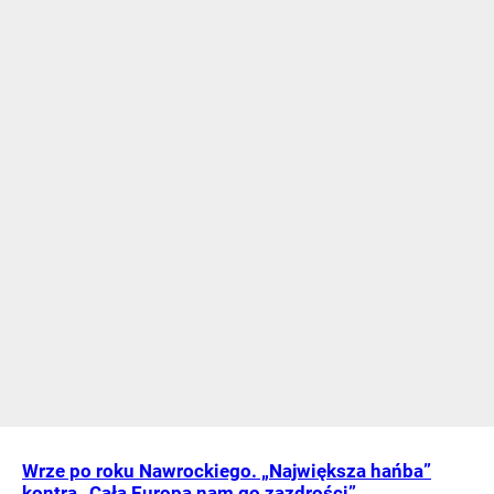
Wrze po roku Nawrockiego. „Największa hańba”
kontra „Cała Europa nam go zazdrości”