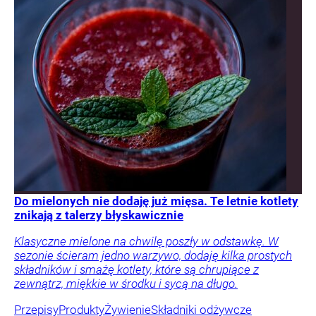
Do mielonych nie dodaję już mięsa. Te letnie kotlety
znikają z talerzy błyskawicznie
Klasyczne mielone na chwilę poszły w odstawkę. W
sezonie ścieram jedno warzywo, dodaję kilka prostych
składników i smażę kotlety, które są chrupiące z
zewnątrz, miękkie w środku i sycą na długo.
Przepisy
Produkty
Żywienie
Składniki odżywcze