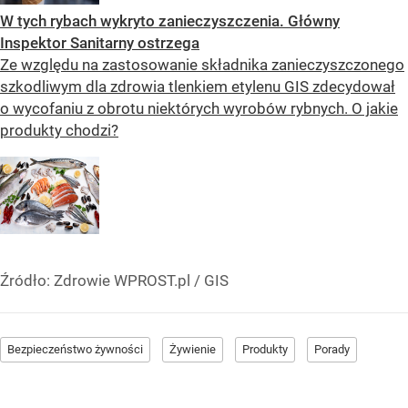
W tych rybach wykryto zanieczyszczenia. Główny
Inspektor Sanitarny ostrzega
Ze względu na zastosowanie składnika zanieczyszczonego
szkodliwym dla zdrowia tlenkiem etylenu GIS zdecydował
o wycofaniu z obrotu niektórych wyrobów rybnych. O jakie
produkty chodzi?
Źródło:
Zdrowie WPROST.pl
/
GIS
Bezpieczeństwo żywności
Żywienie
Produkty
Porady