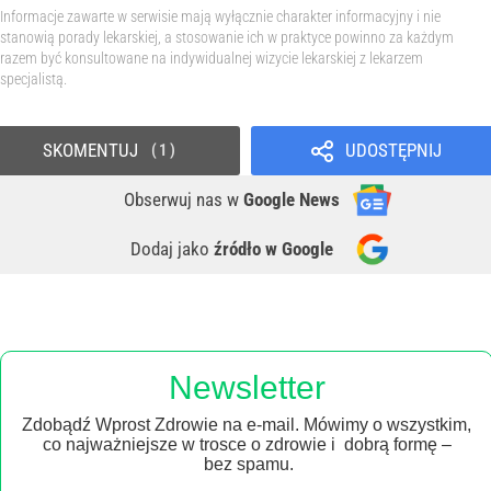
Informacje zawarte w serwisie mają wyłącznie charakter informacyjny i nie
stanowią porady lekarskiej, a stosowanie ich w praktyce powinno za każdym
razem być konsultowane na indywidualnej wizycie lekarskiej z lekarzem
specjalistą.
SKOMENTUJ
UDOSTĘPNIJ
1
Obserwuj nas
w
Google News
Dodaj jako
źródło w Google
Newsletter
Zdobądź Wprost Zdrowie na e-mail. Mówimy o wszystkim,
co najważniejsze w trosce o zdrowie i dobrą formę –
bez spamu.