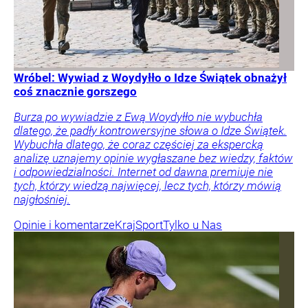
Wróbel: Wywiad z Woydyłło o Idze Świątek obnażył
coś znacznie gorszego
Burza po wywiadzie z Ewą Woydyłło nie wybuchła
dlatego, że padły kontrowersyjne słowa o Idze Świątek.
Wybuchła dlatego, że coraz częściej za ekspercką
analizę uznajemy opinie wygłaszane bez wiedzy, faktów
i odpowiedzialności. Internet od dawna premiuje nie
tych, którzy wiedzą najwięcej, lecz tych, którzy mówią
najgłośniej.
Opinie i komentarze
Kraj
Sport
Tylko u Nas