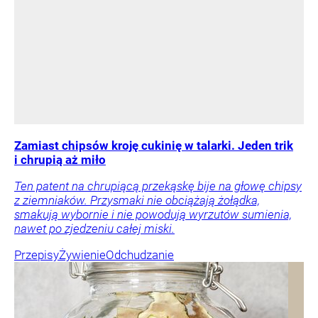
Zamiast chipsów kroję cukinię w talarki. Jeden trik
i chrupią aż miło
Ten patent na chrupiącą przekąskę bije na głowę chipsy
z ziemniaków. Przysmaki nie obciążają żołądka,
smakują wybornie i nie powodują wyrzutów sumienia,
nawet po zjedzeniu całej miski.
Przepisy
Żywienie
Odchudzanie