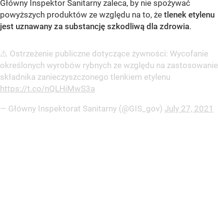
Główny Inspektor Sanitarny zaleca, by nie spożywać
powyższych produktów ze względu na to, że
tlenek etylenu
jest uznawany za substancję szkodliwą dla zdrowia
.
⚠️ Ostrzeżenie publiczne dotyczące żywności: Wycofanie
określonych wyrobów rybnych ze względu na zastosowanie
składnika zanieczyszczonego tlenkiem etylenu
https://t.co/nQLHiMwS3a
— Główny Inspektorat Sanitarny (@GIS_gov)
July 27, 2021