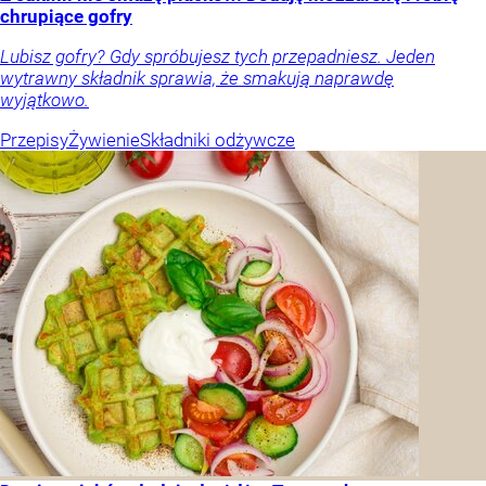
chrupiące gofry
Lubisz gofry? Gdy spróbujesz tych przepadniesz. Jeden
wytrawny składnik sprawia, że smakują naprawdę
wyjątkowo.
Przepisy
Żywienie
Składniki odżywcze