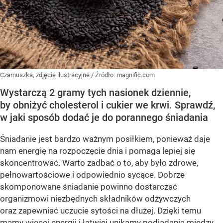
Czarnuszka, zdjęcie ilustracyjne
/ Źródło:
magnific.com
Wystarczą 2 gramy tych nasionek dziennie,
by obniżyć cholesterol i cukier we krwi. Sprawdź,
w jaki sposób dodać je do porannego śniadania
Śniadanie jest bardzo ważnym posiłkiem, ponieważ daje
nam energię na rozpoczęcie dnia i pomaga lepiej się
skoncentrować. Warto zadbać o to, aby było zdrowe,
pełnowartościowe i odpowiednio sycące. Dobrze
skomponowane śniadanie powinno dostarczać
organizmowi niezbędnych składników odżywczych
oraz zapewniać uczucie sytości na dłużej. Dzięki temu
mamy więcej energii i łatwiej unikamy podjadania między