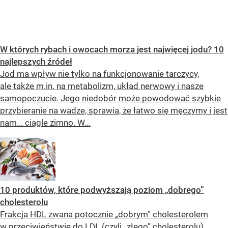
W których rybach i owocach morza jest najwięcej jodu? 10
najlepszych źródeł
Jod ma wpływ nie tylko na funkcjonowanie tarczycy,
ale także m.in. na metabolizm, układ nerwowy i nasze
samopoczucie. Jego niedobór może powodować szybkie
przybieranie na wadze, sprawia, że łatwo się męczymy i jest
nam... ciągle zimno. W...
10 produktów, które podwyższają poziom „dobrego”
cholesterolu
Frakcja HDL zwana potocznie „dobrym” cholesterolem
w przeciwieństwie do LDL (czyli „złego” cholesterolu)