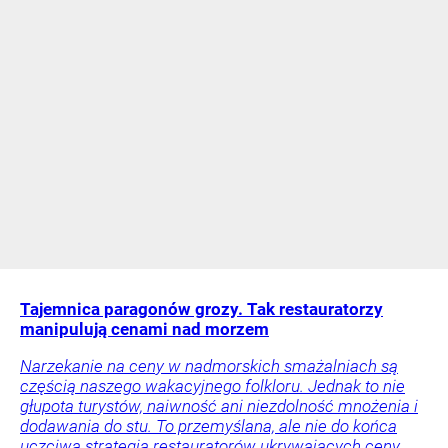
Tajemnica paragonów grozy. Tak restauratorzy
manipulują cenami nad morzem
Narzekanie na ceny w nadmorskich smażalniach są
częścią naszego wakacyjnego folkloru. Jednak to nie
głupota turystów, naiwność ani niezdolność mnożenia i
dodawania do stu. To przemyślana, ale nie do końca
uczciwa strategia restauratorów ukrywających ceny.