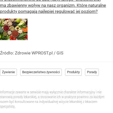
ma zbawienny wpływ na nasz organizm. Które naturalne
produkty pomagają najlepiej regulować jej poziom?
Źródło:
Zdrowie WPROST.pl
/
GIS
Żywienie
Bezpieczeństwo żywności
Produkty
Porady
Informacje zawarte w serwisie mają wyłącznie charakter informacyjny i nie
stanowią porady lekarskiej, a stosowanie ich w praktyce powinno za każdym
razem być konsultowane na indywidualnej wizycie lekarskiej z lekarzem
specjalistą.