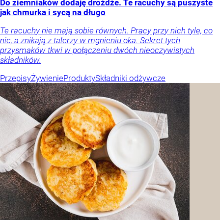
Do ziemniaków dodaję drożdże. Te racuchy są puszyste
jak chmurka i sycą na długo
Te racuchy nie mają sobie równych. Pracy przy nich tyle, co
nic, a znikają z talerzy w mgnieniu oka. Sekret tych
przysmaków tkwi w połączeniu dwóch nieoczywistych
składników.
Przepisy
Żywienie
Produkty
Składniki odżywcze