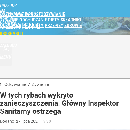
PRZEJDŹ
NA
ODŻYWIANIE WPROST
STRONĘ
ŻYWIENIE
ODCHUDZANIE
DIETY
SKŁADNIKI
GŁÓWNĄ
ŻYWIENIE
ODŻYWCZE
PRODUKTY
PRZEPISY
ZDROWIE
WPROST.PL
UBSKRYBUJ
ZALOGUJ
MENU
Odżywianie
/
Żywienie
W tych rybach wykryto
zanieczyszczenia. Główny Inspektor
Sanitarny ostrzega
Dodano:
27
lipca
2021
19:30