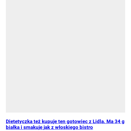
Dietetyczka też kupuje ten gotowiec z Lidla. Ma 34 g
białka i smakuje jak z włoskiego bistro