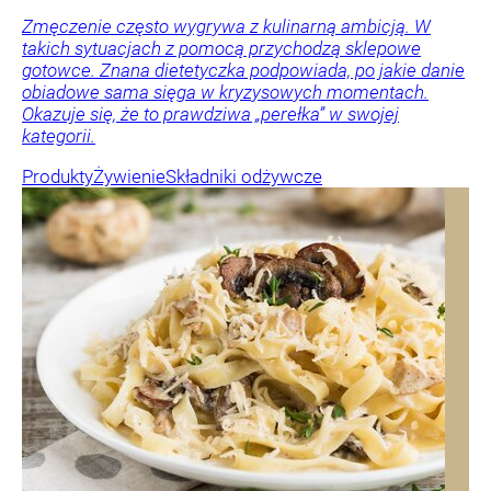
Zmęczenie często wygrywa z kulinarną ambicją. W
takich sytuacjach z pomocą przychodzą sklepowe
gotowce. Znana dietetyczka podpowiada, po jakie danie
obiadowe sama sięga w kryzysowych momentach.
Okazuje się, że to prawdziwa „perełka” w swojej
kategorii.
Produkty
Żywienie
Składniki odżywcze