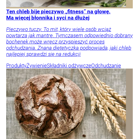
Ten chleb bije pieczywo „fitness” na głowę.
Ma więcej błonnika i syci na dłużej
Pieczywo tuczy. To mit, który wiele osób wciąż
powtarza jak mantrę. Tymczasem odpowiednio dobrany
bochenek może wręcz przyspieszyć proces
odchudzania. Znana dietetyczka podpowiada, jaki chleb
najlepiej sprawdzi się na redukcji
Produkty
Żywienie
Składniki odżywcze
Odchudzanie