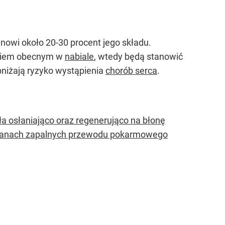
tanowi około 20-30 procent jego składu.
ałkiem obecnym w
nabiale
, wtedy będą stanowić
bniżają ryzyko wystąpienia
chorób serca
.
ała osłaniająco oraz regenerująco na błonę
stanach zapalnych przewodu pokarmowego