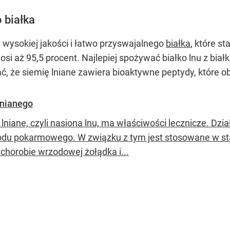
 białka
 wysokiej jakości i łatwo przyswajalnego
białka
, które s
osi aż 95,5 procent. Najlepiej spożywać białko lnu z bi
ć, że siemię lniane zawiera bioaktywne peptydy, które o
lnianego
lniane, czyli nasiona lnu, ma właściwości lecznicze. Dzi
du pokarmowego. W związku z tym jest stosowane w 
 chorobie wrzodowej żołądka i...