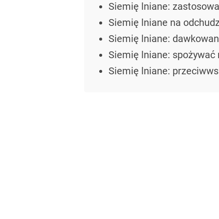
Siemię lniane: zastosowa
Siemię lniane na odchud
Siemię lniane: dawkowan
Siemię lniane: spożywać
Siemię lniane: przeciww