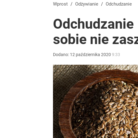
Wprost
/
Odżywianie
/
Odchudzanie
Odchudzanie –
sobie nie zas
Dodano:
12
października
2020
9:33