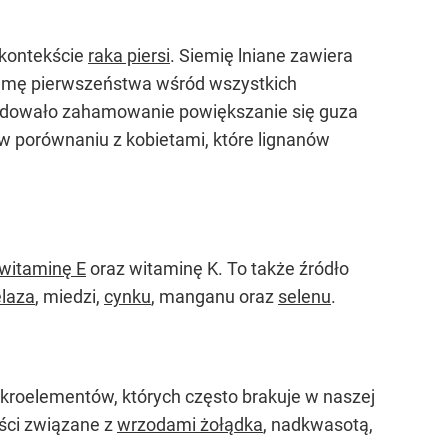
 kontekście
raka piersi
. Siemię lniane zawiera
 palmę pierwszeństwa wśród wszystkich
odowało zahamowanie powiększanie się guza
 w porównaniu z kobietami, które lignanów
witaminę E
oraz witaminę K. To także źródło
elaza
, miedzi,
cynku
, manganu oraz
selenu
.
ikroelementów, których często brakuje w naszej
ści związane z
wrzodami żołądka
, nadkwasotą,