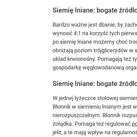
Siemię lniane: bogate źró
Bardzo ważne jest dbanie, by za
wynosić 4:1 na korzyść tych pierw
po siemię lniane możemy choć tro
obniżają poziom trójglicerydów w s
układ krwionośny. Pomagają też
gospodarkę węglowodanową orga
Siemię lniane: bogate źródł
W jednej łyżeczce stołowej siemie
Błonnik w siemieniu lnianym jest 
nierozpuszczalnym. Błonnik rozpu
żołądka. Pomaga też regulować
p
jelit, a te mają wpływ na regularn