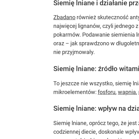
Siemię lniane i działanie 
Zbadano
również skuteczność ant
najwięcej lignanów, czyli jednego
pokarmów. Podawanie siemienia l
oraz – jak sprawdzono w długoletni
nie przyjmowały.
Siemię lniane: źródło wita
To jeszcze nie wszystko, siemię ln
mikroelementów:
fosforu
,
wapnia
,
Siemię lniane: wpływ na dz
Siemię lniane, oprócz tego, że je
codziennej diecie, doskonale wpł