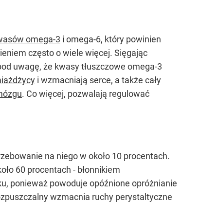
wasów omega-3
i omega-6, który powinien
ieniem często o wiele więcej. Sięgając
c pod uwagę, że kwasy tłuszczowe omega-3
iażdżycy
i wzmacniają serce, a także cały
mózgu
. Co więcej, pozwalają regulować
trzebowanie na niego w około 10 procentach.
koło 60 procentach - błonnikiem
łku, ponieważ powoduje opóźnione opróżnianie
erozpuszczalny wzmacnia ruchy perystaltyczne