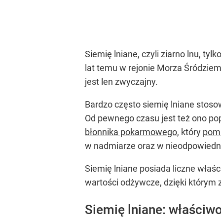
Siemię lniane, czyli ziarno lnu, t
lat temu w rejonie Morza Śródziem
jest len zwyczajny.
Bardzo często siemię lniane stoso
Od pewnego czasu jest też ono po
błonnika pokarmowego
, który
pom
w nadmiarze oraz w nieodpowiedn
Siemię lniane posiada liczne wła
wartości odżywcze, dzięki którym z
Siemię lniane: właściw