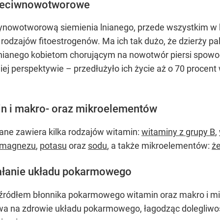
przeciwnowotworowe
ynowotworową siemienia lnianego, przede wszystkim w
 z rodzajów fitoestrogenów. Ma ich tak dużo, że dzierży
nianego kobietom chorującym na nowotwór piersi spow
ej perspektywie – przedłużyło ich życie aż o 70 procent
min i makro- oraz mikroelementów
iane zawiera kilka rodzajów witamin:
witaminy z grupy B
,
magnezu
,
potasu
oraz
sodu
, a także mikroelementów:
ż
iałanie układu pokarmowego
st źródłem błonnika pokarmowego witamin oraz makro i m
ywa na zdrowie układu pokarmowego, łagodząc dolegliwo