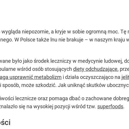
ylko wygląda niepozornie, a kryje w sobie ogromną moc. 
nego. W Polsce także lnu nie brakuje – w naszym kraju w
wane było jako środek leczniczy w medycynie ludowej, do
pularne wśród osób stosujących
diety odchudzające
, pr
aga usprawnić metabolizm
i działa oczyszczająco na
jeli
i sposób, może szkodzić. Jak uniknąć skutków uboczny
ściwości lecznicze oraz pomaga dbać o zachowane dobreg
nalazło się na wysokiej pozycji wśród tzw.
superfoods
.
ości