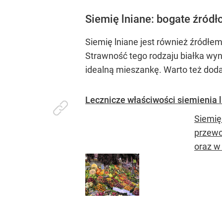
Siemię lniane: bogate źródło
Siemię lniane jest również źródłem
Strawność tego rodzaju białka wyn
idealną mieszankę. Warto też doda
Lecznicze właściwości siemienia 
Siemię 
przewo
oraz w