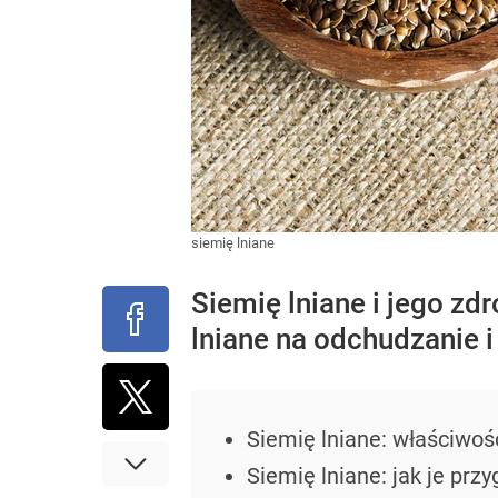
siemię lniane
Siemię lniane i jego z
lniane na odchudzanie 
Siemię lniane: właściwoś
Siemię lniane: jak je prz