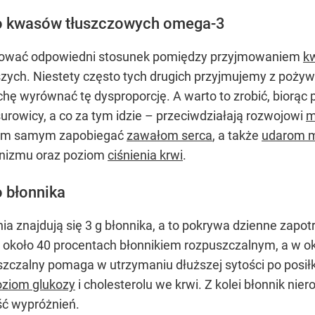
dło kwasów tłuszczowych omega-3
chować odpowiedni stosunek pomiędzy przyjmowaniem
k
szych. Niestety często tych drugich przyjmujemy z pożyw
chę wyrównać tę dysproporcję. A warto to zrobić, biorą
urowicy, a co za tym idzie – przeciwdziałają rozwojowi
m
 tym samym zapobiegać
zawałom serca
, a także
udarom 
nizmu oraz poziom
ciśnienia krwi
.
o błonnika
nia znajdują się 3 g błonnika, a to pokrywa dzienne zapo
w około 40 procentach błonnikiem rozpuszczalnym, a w o
szczalny pomaga w utrzymaniu dłuższej sytości po posi
oziom glukozy
i cholesterolu we krwi. Z kolei błonnik ni
ość wypróżnień.