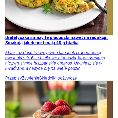
Dietetyczka smaży te placuszki nawet na redukcji.
Smakują jak deser i mają 40 g białka
Masz już dość tradycyjnych kanapek i monotonnej
owsianki? Zrób te białkowe placuszki, które smakują
niczym słynne hiszpańskie churros. Uwiniesz się w
kwadrans, a nasycą cię na wiele godzin.
Przepisy
Żywienie
Składniki odżywcze