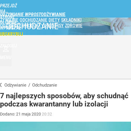
PRZEJDŹ
NA
ODŻYWIANIE WPROST
STRONĘ
ŻYWIENIE
ODCHUDZANIE
DIETY
SKŁADNIKI
GŁÓWNĄ
ODCHUDZANIE
ODŻYWCZE
PRODUKTY
PRZEPISY
ZDROWIE
WPROST.PL
UBSKRYBUJ
ZALOGUJ
MENU
Odżywianie
/
Odchudzanie
7 najlepszych sposobów, aby schudnąć
podczas kwarantanny lub izolacji
Dodano:
21
maja
2020
20:32