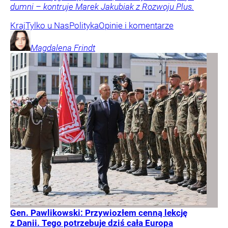
dumni – kontruje Marek Jakubiak z Rozwoju Plus.
Kraj
Tylko u Nas
Polityka
Opinie i komentarze
Magdalena
Frindt
Gen. Pawlikowski: Przywiozłem cenną lekcję
z Danii. Tego potrzebuje dziś cała Europa