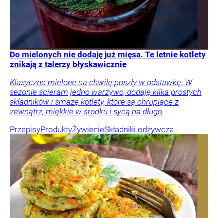
Do mielonych nie dodaję już mięsa. Te letnie kotlety
znikają z talerzy błyskawicznie
Klasyczne mielone na chwilę poszły w odstawkę. W
sezonie ścieram jedno warzywo, dodaję kilka prostych
składników i smażę kotlety, które są chrupiące z
zewnątrz, miękkie w środku i sycą na długo.
Przepisy
Produkty
Żywienie
Składniki odżywcze