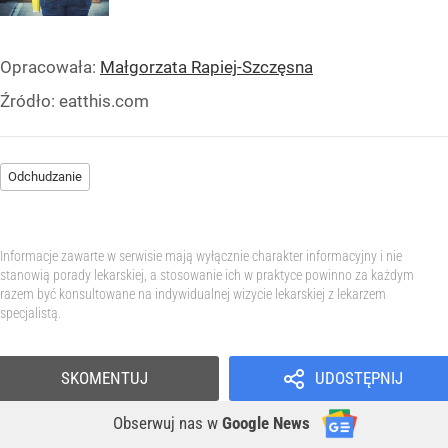
Opracowała:
Małgorzata Rapiej-Szczęsna
Źródło:
eatthis.com
Odchudzanie
Informacje zawarte w serwisie mają wyłącznie charakter informacyjny i nie
stanowią porady lekarskiej, a stosowanie ich w praktyce powinno za każdym
razem być konsultowane na indywidualnej wizycie lekarskiej z lekarzem
specjalistą.
SKOMENTUJ
UDOSTĘPNIJ
Obserwuj nas
w
Google News