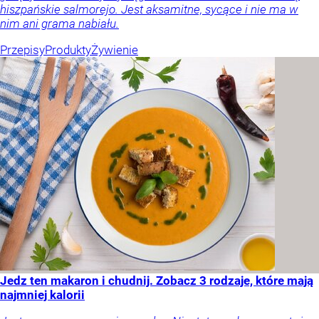
hiszpańskie salmorejo. Jest aksamitne, sycące i nie ma w
nim ani grama nabiału.
Przepisy
Produkty
Żywienie
Jedz ten makaron i chudnij. Zobacz 3 rodzaje, które mają
najmniej kalorii