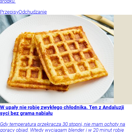
środku.
Przepisy
Odchudzanie
W upały nie robię zwykłego chłodnika. Ten z Andaluzji
syci bez grama nabiału
Gdy temperatura przekracza 30 stopni, nie mam ochoty na
gorący obiad. Wtedy wyciągam blender i w 20 minut robię