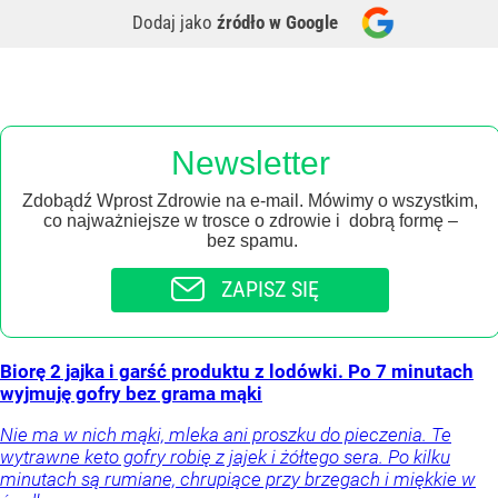
Dodaj jako
źródło w Google
Newsletter
Zdobądź Wprost Zdrowie na e-mail. Mówimy o wszystkim,
co najważniejsze w trosce o zdrowie i dobrą formę –
bez spamu.
ZAPISZ SIĘ
Biorę 2 jajka i garść produktu z lodówki. Po 7 minutach
wyjmuję gofry bez grama mąki
Nie ma w nich mąki, mleka ani proszku do pieczenia. Te
wytrawne keto gofry robię z jajek i żółtego sera. Po kilku
minutach są rumiane, chrupiące przy brzegach i miękkie w