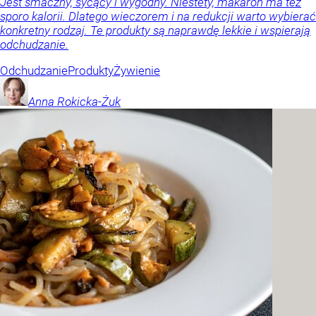
Jest smaczny, sycący i wygodny. Niestety, makaron ma też
sporo kalorii. Dlatego wieczorem i na redukcji warto wybierać
konkretny rodzaj. Te produkty są naprawdę lekkie i wspierają
odchudzanie.
Odchudzanie
Produkty
Żywienie
Anna
Rokicka-Żuk