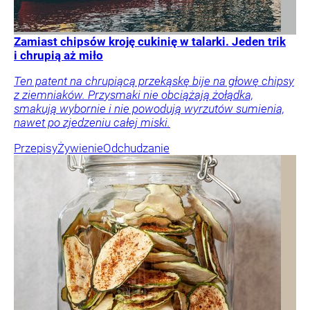
Zamiast chipsów kroję cukinię w talarki. Jeden trik
i chrupią aż miło
Ten patent na chrupiącą przekąskę bije na głowę chipsy
z ziemniaków. Przysmaki nie obciążają żołądka,
smakują wybornie i nie powodują wyrzutów sumienia,
nawet po zjedzeniu całej miski.
Przepisy
Żywienie
Odchudzanie