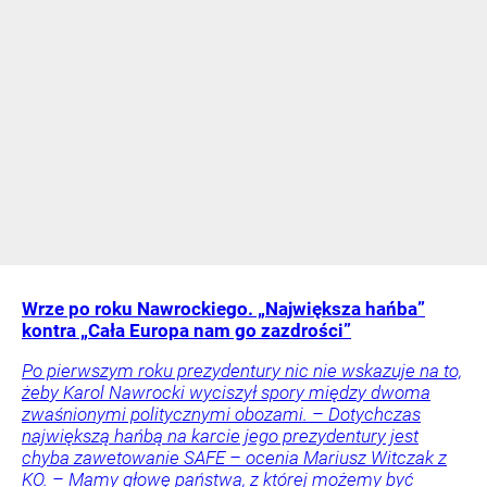
Wrze po roku Nawrockiego. „Największa hańba”
kontra „Cała Europa nam go zazdrości”
Po pierwszym roku prezydentury nic nie wskazuje na to,
żeby Karol Nawrocki wyciszył spory między dwoma
zwaśnionymi politycznymi obozami. – Dotychczas
największą hańbą na karcie jego prezydentury jest
chyba zawetowanie SAFE – ocenia Mariusz Witczak z
KO. – Mamy głowę państwa, z której możemy być