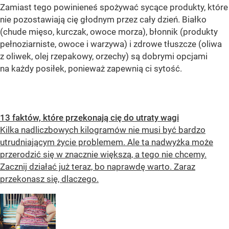
Zamiast tego powinieneś spożywać sycące produkty, które
nie pozostawiają cię głodnym przez cały dzień. Białko
(chude mięso, kurczak, owoce morza), błonnik (produkty
pełnoziarniste, owoce i warzywa) i zdrowe tłuszcze (oliwa
z oliwek, olej rzepakowy, orzechy) są dobrymi opcjami
na każdy posiłek, ponieważ zapewnią ci sytość.
13 faktów, które przekonają cię do utraty wagi
Kilka nadliczbowych kilogramów nie musi być bardzo
utrudniającym życie problemem. Ale ta nadwyżka może
przerodzić się w znacznie większą, a tego nie chcemy.
Zacznij działać już teraz, bo naprawdę warto. Zaraz
przekonasz się, dlaczego.