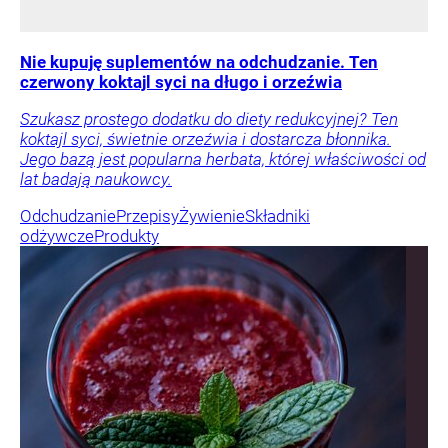
Nie kupuję suplementów na odchudzanie. Ten
czerwony koktajl syci na długo i orzeźwia
Szukasz prostego dodatku do diety redukcyjnej? Ten
koktajl syci, świetnie orzeźwia i dostarcza błonnika.
Jego bazą jest popularna herbata, której właściwości od
lat badają naukowcy.
Odchudzanie
Przepisy
Żywienie
Składniki
odżywcze
Produkty