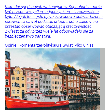
Kilka dni spędzonych wakacyjnie w Kopenhadze miało
być przede wszystkim odpoczynkiem. I rzeczywiście
było. Ale jak to często bywa, zawodowe doświadczenie
sprawia, że nawet podczas urlopu trudno całkowicie
przestać obserwować otaczającą rzeczywistość.
Zwłaszcza gdy przez wiele lat odpowiadało się za
bezpieczeństwo państwa.
Opinie i komentarze
Polityka
Kraj
Świat
Tylko u Nas