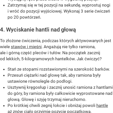
Zatrzymaj się w tej pozycji na sekundę, wyprostuj nogi
i wróć do pozycji wyjściowej. Wykonaj 3 serie ćwiczeń
po 20 powtórzeń.
4. Wyciskanie hantli nad głową
To złożone ćwiczenia, podczas których aktywowanych jest
wiele
stawów i mięśni
. Angażują nie tylko ramiona,
ale i górną część pleców i tułów. Na początek zacznij
od lekkich, 5-kilogramowych hantelków. Jak ćwiczyć?
Stań ze stopami rozstawionymi na szerokość barków.
Przesuń ciężarki nad głowę tak, aby ramiona były
ustawione równolegle do podłogi.
Usztywnij kręgosłup i zacznij unosić ramiona z hantlami
do góry, by ramiona były całkowicie wyprostowane nad
głową. Głowę i szyję trzymaj nieruchomo.
Po krótkiej chwili zegnij łokcie i obniżaj powoli
hantle
aż znów ciało przyjmie pozycję początkową.