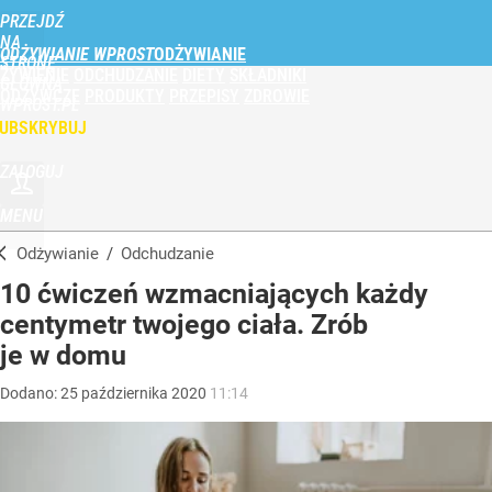
PRZEJDŹ
NA
ODŻYWIANIE WPROST
STRONĘ
ŻYWIENIE
ODCHUDZANIE
DIETY
SKŁADNIKI
GŁÓWNĄ
ODŻYWCZE
PRODUKTY
PRZEPISY
ZDROWIE
WPROST.PL
UBSKRYBUJ
ZALOGUJ
MENU
Odżywianie
/
Odchudzanie
10 ćwiczeń wzmacniających każdy
centymetr twojego ciała. Zrób
je w domu
Dodano:
25
października
2020
11:14