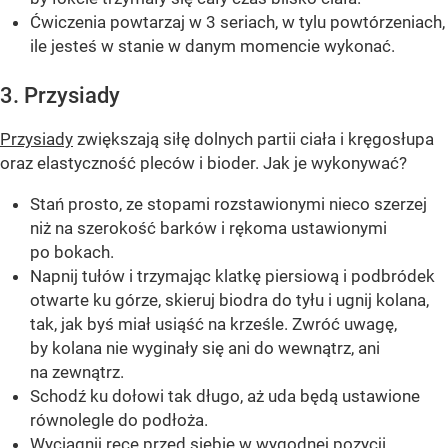
Ćwiczenia powtarzaj w 3 seriach, w tylu powtórzeniach,
ile jesteś w stanie w danym momencie wykonać.
3. Przysiady
Przysiady
zwiększają siłę dolnych partii ciała i kręgosłupa
oraz elastyczność pleców i bioder. Jak je wykonywać?
Stań prosto, ze stopami rozstawionymi nieco szerzej
niż na szerokość barków i rękoma ustawionymi
po bokach.
Napnij tułów i trzymając klatkę piersiową i podbródek
otwarte ku górze, skieruj biodra do tyłu i ugnij kolana,
tak, jak byś miał usiąść na krześle. Zwróć uwagę,
by kolana nie wyginały się ani do wewnątrz, ani
na zewnątrz.
Schodź ku dołowi tak długo, aż uda będą ustawione
równolegle do podłoża.
Wyciągnij ręce przed siebie w wygodnej pozycji.