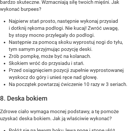
bardzo skuteczne. Wzmacniają siłę twoich mięśni. Jak
wykonać burpees?
Najpierw stań prosto, następnie wykonaj przysiad
i dotknij rękoma podłogi. Nie kucaj! Zwróć uwagę,
by stopy mocno przylegały do podłogi.
Następnie za pomocą skoku wyprostuj nogi do tyłu,
tym samym przyjmując pozycję deski.
Zrób pompkę, może być na kolanach.
Skokiem wróć do przysiadu i stań.
Przed osiągnięciem pozycji zupełnie wyprostowanej
wyskocz do góry i unieś ręce nad głowę.
Na początek powtarzaj ćwiczenie 10 razy w 3 seriach.
8. Deska bokiem
Zdrowe ciało wymaga mocnej podstawy, a tę pomoże
uzyskać deska bokiem. Jak ją właściwie wykonać?
Połóż się na lewym boku, lewą nogę i stopę ułóż