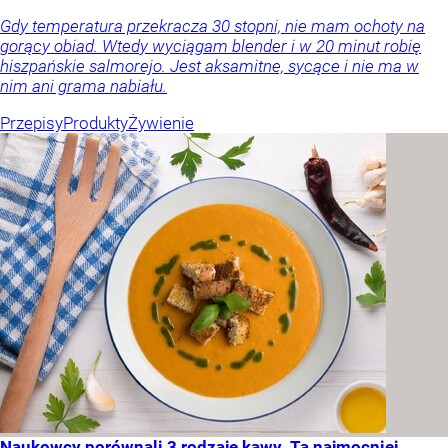
Gdy temperatura przekracza 30 stopni, nie mam ochoty na
gorący obiad. Wtedy wyciągam blender i w 20 minut robię
hiszpańskie salmorejo. Jest aksamitne, sycące i nie ma w
nim ani grama nabiału.
Przepisy
Produkty
Żywienie
Naukowcy porównali 3 rodzaje kawy. Ta najmocniej