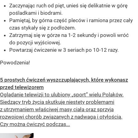
Zaczynając ruch od pięt, unieś się delikatnie w górę
pośladkami i biodrami.
Pamiętaj, by górna część pleców i ramiona przez cały
czas stykały się z podłożem.
Zatrzymaj się w górze na 1-2 sekundy i powoli wróć
do pozycji wyjściowej.
Powtarzaj ćwiczenie w 3 seriach po 10-12 razy.
Powodzenia!
5 prostych ćwiczeń wyszczuplających, które wykonasz
przed telewizorem
Oglądanie telewizji to ulubiony „sport” wielu Polaków.
Siedzący tryb życia skutkuje niestety problemami
z utrzymaniem właściwej masy ciała oraz sprzyja
rozwojowi chorób związanych z nadwagą i otyłością.
Czy można ćwiczyć podczas...