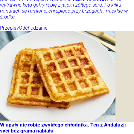
wytrawne keto gofry robię z jajek i żółtego sera. Po kilku
minutach są rumiane, chrupiące przy brzegach i miękkie w
środku.
Przepisy
Odchudzanie
W upały nie robię zwykłego chłodnika. Ten z Andaluzji
syci bez grama nabiału