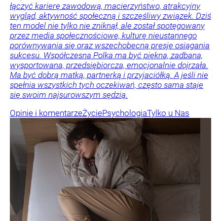
łączyć karierę zawodową, macierzyństwo, atrakcyjny
wygląd, aktywność społeczną i szczęśliwy związek. Dziś
ten model nie tylko nie zniknął, ale został spotęgowany
przez media społecznościowe, kulturę nieustannego
porównywania się oraz wszechobecną presję osiągania
sukcesu. Współczesna Polka ma być piękna, zadbana,
wysportowana, przedsiębiorcza, emocjonalnie dojrzała.
Ma być dobrą matką, partnerką i przyjaciółką. A jeśli nie
spełnia wszystkich tych oczekiwań, często sama staje
się swoim najsurowszym sędzią.
Opinie i komentarze
Życie
Psychologia
Tylko u Nas