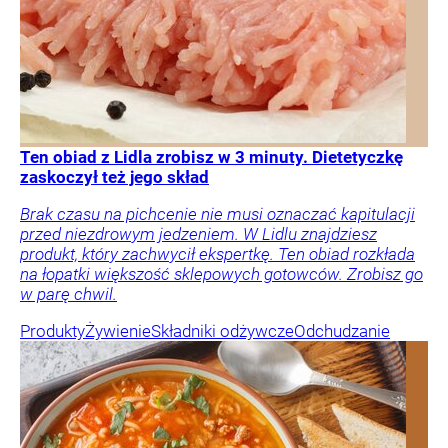
Ten obiad z Lidla zrobisz w 3 minuty. Dietetyczkę
zaskoczył też jego skład
Brak czasu na pichcenie nie musi oznaczać kapitulacji
przed niezdrowym jedzeniem. W Lidlu znajdziesz
produkt, który zachwycił ekspertkę. Ten obiad rozkłada
na łopatki większość sklepowych gotowców. Zrobisz go
w parę chwil.
Produkty
Żywienie
Składniki odżywcze
Odchudzanie