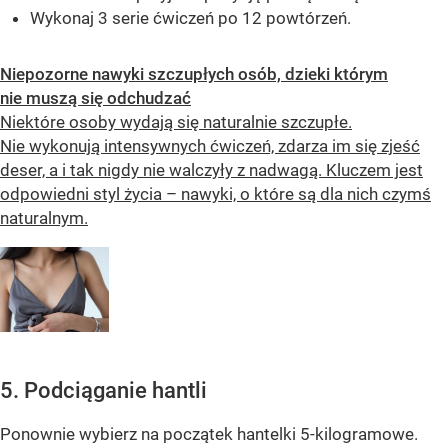
Wykonaj 3 serie ćwiczeń po 12 powtórzeń.
Niepozorne nawyki szczupłych osób, dzieki którym
nie muszą się odchudzać
Niektóre osoby wydają się naturalnie szczupłe.
Nie wykonują intensywnych ćwiczeń, zdarza im się zjeść
deser, a i tak nigdy nie walczyły z nadwagą. Kluczem jest
odpowiedni styl życia – nawyki, o które są dla nich czymś
naturalnym.
5. Podciąganie hantli
Ponownie wybierz na początek hantelki 5-kilogramowe.