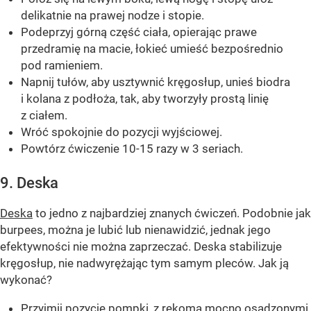
delikatnie na prawej nodze i stopie.
Podeprzyj górną część ciała, opierając prawe
przedramię na macie, łokieć umieść bezpośrednio
pod ramieniem.
Napnij tułów, aby usztywnić kręgosłup, unieś biodra
i kolana z podłoża, tak, aby tworzyły prostą linię
z ciałem.
Wróć spokojnie do pozycji wyjściowej.
Powtórz ćwiczenie 10-15 razy w 3 seriach.
9. Deska
Deska
to jedno z najbardziej znanych ćwiczeń. Podobnie jak
burpees, można je lubić lub nienawidzić, jednak jego
efektywności nie można zaprzeczać. Deska stabilizuje
kręgosłup, nie nadwyrężając tym samym pleców. Jak ją
wykonać?
Przyjmij pozycję pompki, z rękoma mocno osadzonymi