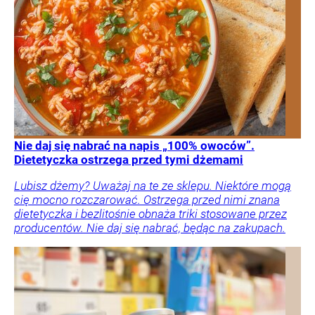
Nie daj się nabrać na napis „100% owoców”.
Dietetyczka ostrzega przed tymi dżemami
Lubisz dżemy? Uważaj na te ze sklepu. Niektóre mogą
cię mocno rozczarować. Ostrzega przed nimi znana
dietetyczka i bezlitośnie obnaża triki stosowane przez
producentów. Nie daj się nabrać, będąc na zakupach.