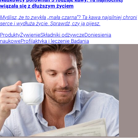
wiązała się z dłuższym życiem
Myślisz, że to zwykła „mała czarna”? Ta kawa najsilniej chroni
serce i wydłuża życie. Sprawdź, czy ją pijesz.
Produkty
Żywienie
Składniki odżywcze
Doniesienia
naukowe
Profilaktyka i leczenie
Badania