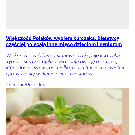
Większość Polaków wybiera kurczaka. Dietetycy
częściej polecają inne mięso dzieciom i seniorom
Większość osób bez zastanowienia kupuje kurczaka.
Tymczasem specjaliści zwracają uwagę na mięso,
które dostarcza więcej białka, mniej tłuszczu i świetnie
sprawdza się w diecie dzieci i seniorów.
Żywienie
Produkty