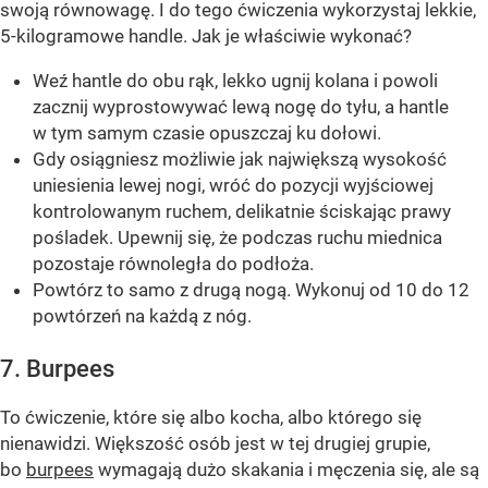
swoją równowagę. I do tego ćwiczenia wykorzystaj lekkie,
5-kilogramowe handle. Jak je właściwie wykonać?
Weź hantle do obu rąk, lekko ugnij kolana i powoli
zacznij wyprostowywać lewą nogę do tyłu, a hantle
w tym samym czasie opuszczaj ku dołowi.
Gdy osiągniesz możliwie jak największą wysokość
uniesienia lewej nogi, wróć do pozycji wyjściowej
kontrolowanym ruchem, delikatnie ściskając prawy
pośladek. Upewnij się, że podczas ruchu miednica
pozostaje równoległa do podłoża.
Powtórz to samo z drugą nogą. Wykonuj od 10 do 12
powtórzeń na każdą z nóg.
7. Burpees
To ćwiczenie, które się albo kocha, albo którego się
nienawidzi. Większość osób jest w tej drugiej grupie,
bo
burpees
wymagają dużo skakania i męczenia się, ale są