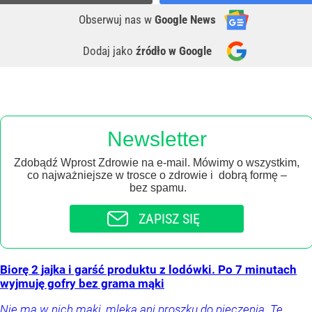
Obserwuj nas
w
Google News
Dodaj jako
źródło w Google
Newsletter
Zdobądź Wprost Zdrowie na e-mail. Mówimy o wszystkim,
co najważniejsze w trosce o zdrowie i dobrą formę –
bez spamu.
ZAPISZ SIĘ
Biorę 2 jajka i garść produktu z lodówki. Po 7 minutach
wyjmuję gofry bez grama mąki
Nie ma w nich mąki, mleka ani proszku do pieczenia. Te