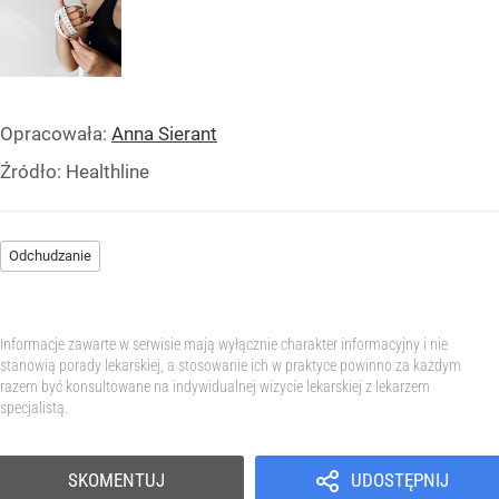
Opracowała:
Anna Sierant
Źródło:
Healthline
Odchudzanie
Informacje zawarte w serwisie mają wyłącznie charakter informacyjny i nie
stanowią porady lekarskiej, a stosowanie ich w praktyce powinno za każdym
razem być konsultowane na indywidualnej wizycie lekarskiej z lekarzem
specjalistą.
SKOMENTUJ
UDOSTĘPNIJ