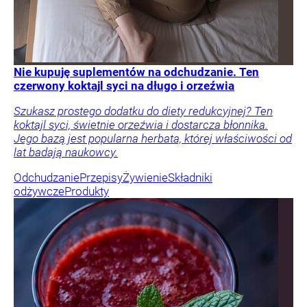
Nie kupuję suplementów na odchudzanie. Ten
czerwony koktajl syci na długo i orzeźwia
Szukasz prostego dodatku do diety redukcyjnej? Ten
koktajl syci, świetnie orzeźwia i dostarcza błonnika.
Jego bazą jest popularna herbata, której właściwości od
lat badają naukowcy.
Odchudzanie
Przepisy
Żywienie
Składniki
odżywcze
Produkty