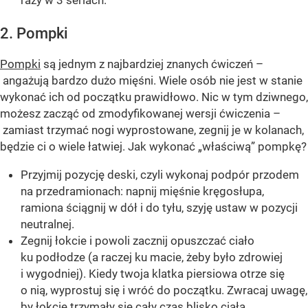
2. Pompki
Pompki
są jednym z najbardziej znanych ćwiczeń –
angażują bardzo dużo mięśni. Wiele osób nie jest w stanie
wykonać ich od początku prawidłowo. Nic w tym dziwnego,
możesz zacząć od zmodyfikowanej wersji ćwiczenia –
zamiast trzymać nogi wyprostowane, zegnij je w kolanach,
będzie ci o wiele łatwiej. Jak wykonać „właściwą” pompkę?
Przyjmij pozycję deski, czyli wykonaj podpór przodem
na przedramionach: napnij mięśnie kręgosłupa,
ramiona ściągnij w dół i do tyłu, szyję ustaw w pozycji
neutralnej.
Zegnij łokcie i powoli zacznij opuszczać ciało
ku podłodze (a raczej ku macie, żeby było zdrowiej
i wygodniej). Kiedy twoja klatka piersiowa otrze się
o nią, wyprostuj się i wróć do początku. Zwracaj uwagę,
by łokcie trzymały się cały czas blisko ciała.