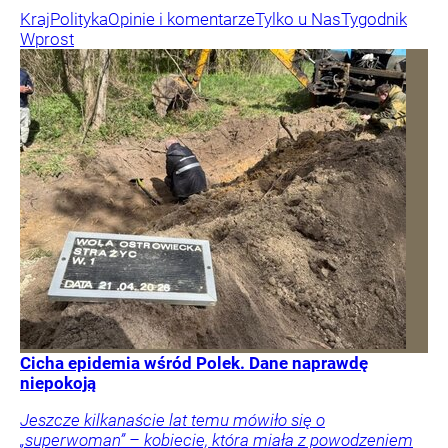
Kraj
Polityka
Opinie i komentarze
Tylko u Nas
Tygodnik
Wprost
Cicha epidemia wśród Polek. Dane naprawdę
niepokoją
Jeszcze kilkanaście lat temu mówiło się o
„superwoman” – kobiecie, która miała z powodzeniem