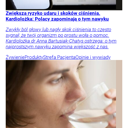
Zwiększa ryzyko udaru i skoków ciśnienia.
Kardiolożka: Polacy zapominają o tym nawyku
Zwykły ból głowy lub nagły skok ciśnienia to często
sygnał, że twój organizm po prostu woła o pomoc.
Kardiolożka dr Anna Bartusiak-Chatys ostrzega: o tym
najprostszym nawyku zapomina większość z nas.
Żywienie
Produkty
Strefa Pacjenta
Opinie i wywiady