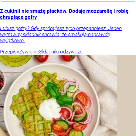
Z cukinii nie smażę placków. Dodaję mozzarellę i robię
chrupiące gofry
Lubisz gofry? Gdy spróbujesz tych przepadniesz. Jeden
wytrawny składnik sprawia, że smakują naprawdę
wyjątkowo.
Przepisy
Żywienie
Składniki odżywcze