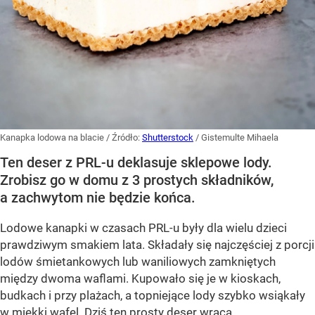
Kanapka lodowa na blacie
/ Źródło:
Shutterstock
/
Gistemulte Mihaela
Ten deser z PRL-u deklasuje sklepowe lody.
Zrobisz go w domu z 3 prostych składników,
a zachwytom nie będzie końca.
Lodowe kanapki w czasach PRL-u były dla wielu dzieci
prawdziwym smakiem lata. Składały się najczęściej z porcji
lodów śmietankowych lub waniliowych zamkniętych
między dwoma waflami. Kupowało się je w kioskach,
budkach i przy plażach, a topniejące lody szybko wsiąkały
w miękki wafel. Dziś ten prosty deser wraca