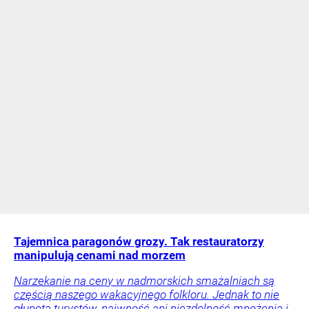
Tajemnica paragonów grozy. Tak restauratorzy
manipulują cenami nad morzem
Narzekanie na ceny w nadmorskich smażalniach są
częścią naszego wakacyjnego folkloru. Jednak to nie
głupota turystów, naiwność ani niezdolność mnożenia i