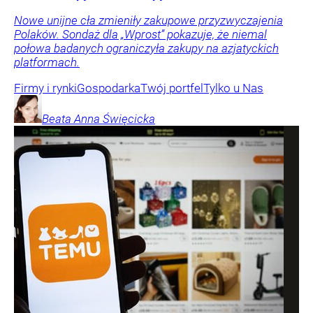
Nowe unijne cła zmieniły zakupowe przyzwyczajenia
Polaków. Sondaż dla „Wprost” pokazuje, że niemal
połowa badanych ograniczyła zakupy na azjatyckich
platformach.
Firmy i rynki
Gospodarka
Twój portfel
Tylko u Nas
Beata Anna
Święcicka