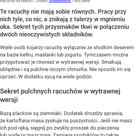
Racuchy na talerzu
/ Źródło:
Shutterstock
/
Rui Elena
Te racuchy nie mają sobie równych. Pracy przy
nich tyle, co nic, a znikają z talerzy w mgnieniu
oka. Sekret tych przysmaków tkwi w połączeniu
dwóch nieoczywistych składników.
Wiele osób kojarzy racuchy wyłącznie ze słodkim deserem
na bazie kefiru, maślanki lub jogurtu. Tymczasem można
przygotować je również w wytrawnej wersji. Smakują
obłędnie i są pulchne niczym chmurka. Nie sposób im się
oprzeć. W dodatku sycą na wiele godzin.
Sekret pulchnych racuchów w wytrawnej
wersji
Bazą placków są ziemniaki. Dodatek drożdży sprawia,
że kartoflana masa zyskuje na puszystości. Jeśli nie masz
ich pod ręką, sięgnij po zwykły proszek do pieczenia
lub sodę oczyszczoną. Zamiana produktów to także