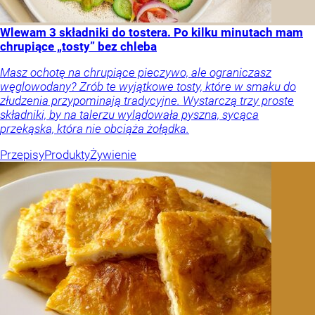
Wlewam 3 składniki do tostera. Po kilku minutach mam
chrupiące „tosty” bez chleba
Masz ochotę na chrupiące pieczywo, ale ograniczasz
węglowodany? Zrób te wyjątkowe tosty, które w smaku do
złudzenia przypominają tradycyjne. Wystarczą trzy proste
składniki, by na talerzu wylądowała pyszna, sycąca
przekąska, która nie obciąża żołądka.
Przepisy
Produkty
Żywienie