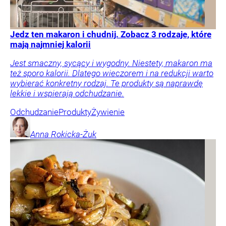
Jedz ten makaron i chudnij. Zobacz 3 rodzaje, które
mają najmniej kalorii
Jest smaczny, sycący i wygodny. Niestety, makaron ma
też sporo kalorii. Dlatego wieczorem i na redukcji warto
wybierać konkretny rodzaj. Te produkty są naprawdę
lekkie i wspierają odchudzanie.
Odchudzanie
Produkty
Żywienie
Anna
Rokicka-Żuk