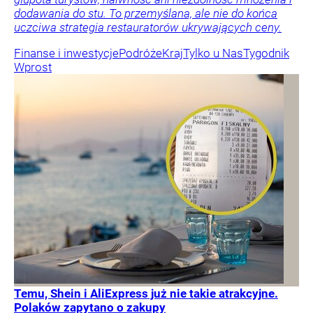
dodawania do stu. To przemyślana, ale nie do końca
uczciwa strategia restauratorów ukrywających ceny.
Finanse i inwestycje
Podróże
Kraj
Tylko u Nas
Tygodnik
Wprost
Temu, Shein i AliExpress już nie takie atrakcyjne.
Polaków zapytano o zakupy