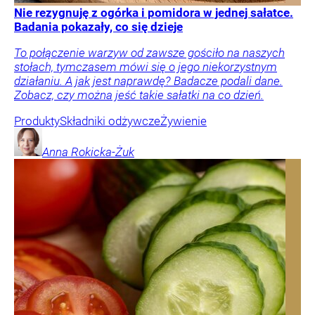
Nie rezygnuję z ogórka i pomidora w jednej sałatce.
Badania pokazały, co się dzieje
To połączenie warzyw od zawsze gościło na naszych
stołach, tymczasem mówi się o jego niekorzystnym
działaniu. A jak jest naprawdę? Badacze podali dane.
Zobacz, czy można jeść takie sałatki na co dzień.
Produkty
Składniki odżywcze
Żywienie
Anna
Rokicka-Żuk