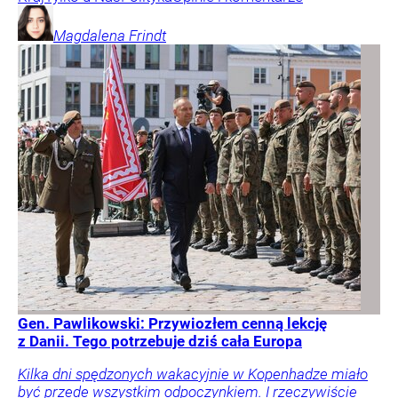
Magdalena
Frindt
Gen. Pawlikowski: Przywiozłem cenną lekcję
z Danii. Tego potrzebuje dziś cała Europa
Kilka dni spędzonych wakacyjnie w Kopenhadze miało
być przede wszystkim odpoczynkiem. I rzeczywiście