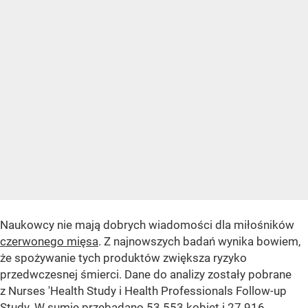
Naukowcy nie mają dobrych wiadomości dla miłośników
czerwonego mięsa
. Z najnowszych badań wynika bowiem,
że spożywanie tych produktów zwiększa ryzyko
przedwczesnej śmierci. Dane do analizy zostały pobrane
z Nurses 'Health Study i Health Professionals Follow-up
Study. W sumie przebadano 53 553 kobiet i 27 916