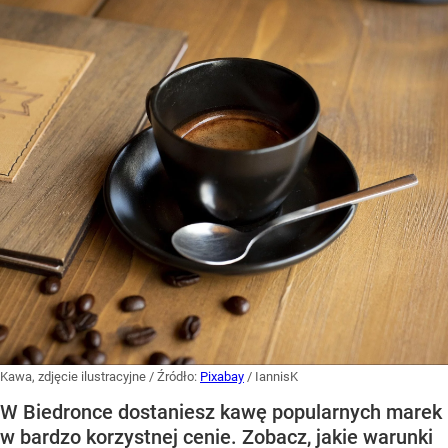
Kawa, zdjęcie ilustracyjne
/ Źródło:
Pixabay
/
IannisK
W Biedronce dostaniesz kawę popularnych marek
w bardzo korzystnej cenie. Zobacz, jakie warunki