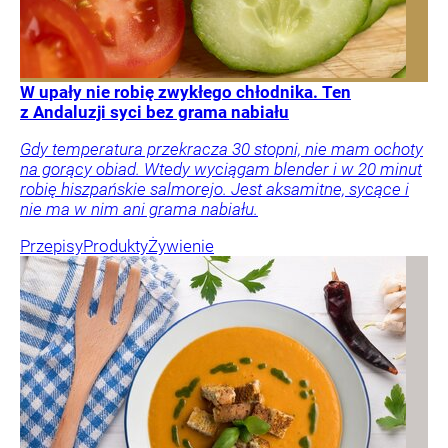
W upały nie robię zwykłego chłodnika. Ten
z Andaluzji syci bez grama nabiału
Gdy temperatura przekracza 30 stopni, nie mam ochoty
na gorący obiad. Wtedy wyciągam blender i w 20 minut
robię hiszpańskie salmorejo. Jest aksamitne, sycące i
nie ma w nim ani grama nabiału.
Przepisy
Produkty
Żywienie