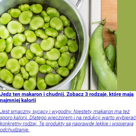
Jedz ten makaron i chudnij. Zobacz 3 rodzaje, które mają
najmniej kalorii
Jest smaczny, sycący i wygodny. Niestety, makaron ma też
sporo kalorii. Dlatego wieczorem i na redukcji warto wybierać
konkretny rodzaj. Te produkty są naprawdę lekkie i wspierają
odchudzanie.