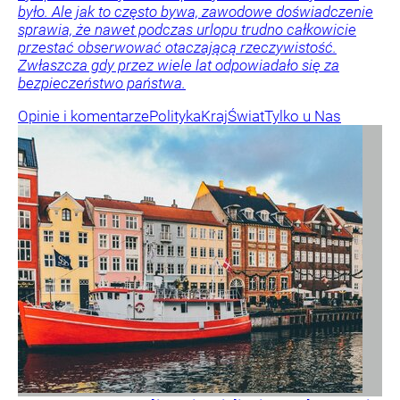
było. Ale jak to często bywa, zawodowe doświadczenie
sprawia, że nawet podczas urlopu trudno całkowicie
przestać obserwować otaczającą rzeczywistość.
Zwłaszcza gdy przez wiele lat odpowiadało się za
bezpieczeństwo państwa.
Opinie i komentarze
Polityka
Kraj
Świat
Tylko u Nas