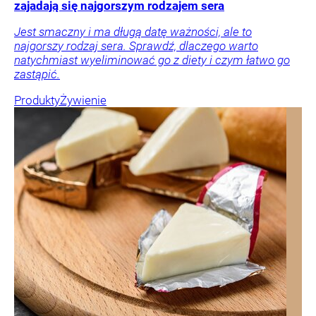
zajadają się najgorszym rodzajem sera
Jest smaczny i ma długą datę ważności, ale to
najgorszy rodzaj sera. Sprawdź, dlaczego warto
natychmiast wyeliminować go z diety i czym łatwo go
zastąpić.
Produkty
Żywienie