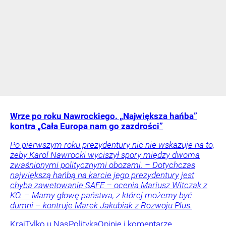
Wrze po roku Nawrockiego. „Największa hańba”
kontra „Cała Europa nam go zazdrości”
Po pierwszym roku prezydentury nic nie wskazuje na to,
żeby Karol Nawrocki wyciszył spory między dwoma
zwaśnionymi politycznymi obozami. – Dotychczas
największą hańbą na karcie jego prezydentury jest
chyba zawetowanie SAFE – ocenia Mariusz Witczak z
KO. – Mamy głowę państwa, z której możemy być
dumni – kontruje Marek Jakubiak z Rozwoju Plus.
Kraj
Tylko u Nas
Polityka
Opinie i komentarze