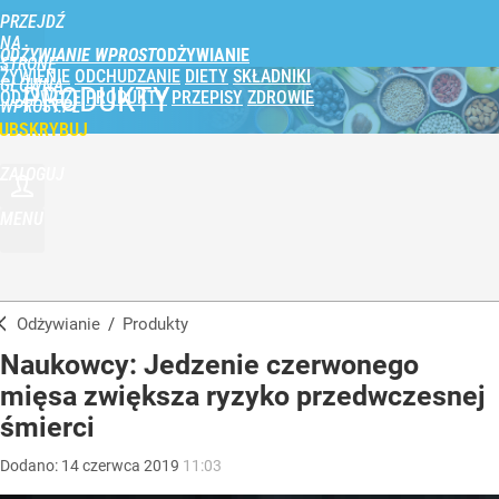
PRZEJDŹ
NA
ODŻYWIANIE WPROST
STRONĘ
ŻYWIENIE
ODCHUDZANIE
DIETY
SKŁADNIKI
GŁÓWNĄ
PRODUKTY
ODŻYWCZE
PRODUKTY
PRZEPISY
ZDROWIE
WPROST.PL
UBSKRYBUJ
ZALOGUJ
MENU
Odżywianie
/
Produkty
Naukowcy: Jedzenie czerwonego
mięsa zwiększa ryzyko przedwczesnej
śmierci
Dodano:
14
czerwca
2019
11:03