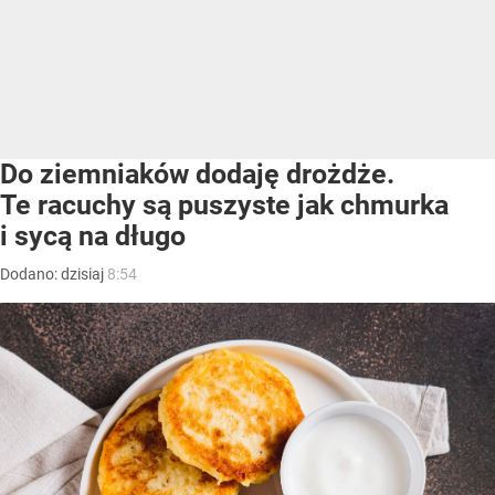
Do ziemniaków dodaję drożdże.
Te racuchy są puszyste jak chmurka
i sycą na długo
Dodano:
dzisiaj
8:54