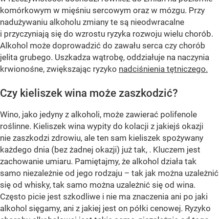
komórkowym w mięśniu sercowym oraz w mózgu. Przy
nadużywaniu alkoholu zmiany te są nieodwracalne
i przyczyniają się do wzrostu ryzyka rozwoju wielu chorób.
Alkohol może doprowadzić do zawału serca czy chorób
jelita grubego. Uszkadza wątrobę, oddziałuje na naczynia
krwionośne, zwiększając ryzyko
nadciśnienia tętniczego.
Czy kieliszek wina może zaszkodzić?
Wino, jako jedyny z alkoholi, może zawierać polifenole
roślinne. Kieliszek wina wypity do kolacji z jakiejś okazji
nie zaszkodzi zdrowiu, ale ten sam kieliszek spożywany
każdego dnia (bez żadnej okazji) już tak, . Kluczem jest
zachowanie umiaru. Pamiętajmy, że alkohol działa tak
samo niezależnie od jego rodzaju – tak jak można uzależnić
się od whisky, tak samo można uzależnić się od wina.
Często picie jest szkodliwe i nie ma znaczenia ani po jaki
alkohol sięgamy, ani z jakiej jest on półki cenowej. Ryzyko