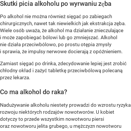
Skutki picia alkoholu po wyrwaniu zęba
Po alkohol nie można również sięgać po zabiegach
chirurgicznych, nawet tak niewielkich jak ekstrakcja zęba.
Wiele osób uważa, że alkohol ma działanie znieczulające
i może zapobiegać bólowi lub go zmniejszać. Alkohol
nie działa przeciwbólowo, po prostu otępia zmysły
i sprawia, że impulsy nerwowe docierają z opóźnieniem.
Zamiast sięgać po drinka, zdecydowanie lepiej jest zrobić
chłodny okład i zażyć tabletkę przeciwbólową polecaną
przez lekarza.
Co ma alkohol do raka?
Nadużywanie alkoholu niestety prowadzi do wzrostu ryzyka
rozwoju niektórych rodzajów nowotworów. U kobiet
dotyczy to przede wszystkim nowotworu piersi
oraz nowotworu jelita grubego, u mężczyzn nowotworu