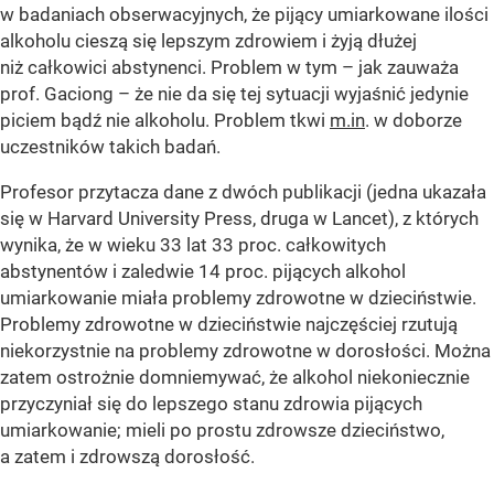
w badaniach obserwacyjnych, że pijący umiarkowane ilości
alkoholu cieszą się lepszym zdrowiem i żyją dłużej
niż całkowici abstynenci. Problem w tym – jak zauważa
prof. Gaciong – że nie da się tej sytuacji wyjaśnić jedynie
piciem bądź nie alkoholu. Problem tkwi
m.in
. w doborze
uczestników takich badań.
Profesor przytacza dane z dwóch publikacji (jedna ukazała
się w Harvard University Press, druga w Lancet), z których
wynika, że w wieku 33 lat 33 proc. całkowitych
abstynentów i zaledwie 14 proc. pijących alkohol
umiarkowanie miała problemy zdrowotne w dzieciństwie.
Problemy zdrowotne w dzieciństwie najczęściej rzutują
niekorzystnie na problemy zdrowotne w dorosłości. Można
zatem ostrożnie domniemywać, że alkohol niekoniecznie
przyczyniał się do lepszego stanu zdrowia pijących
umiarkowanie; mieli po prostu zdrowsze dzieciństwo,
a zatem i zdrowszą dorosłość.