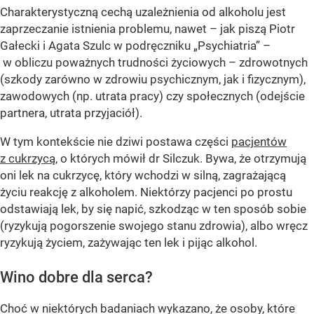
Charakterystyczną cechą uzależnienia od alkoholu jest
zaprzeczanie istnienia problemu, nawet – jak piszą Piotr
Gałecki i Agata Szulc w podręczniku „Psychiatria” –
w obliczu poważnych trudności życiowych – zdrowotnych
(szkody zarówno w zdrowiu psychicznym, jak i fizycznym),
zawodowych (np. utrata pracy) czy społecznych (odejście
partnera, utrata przyjaciół).
W tym kontekście nie dziwi postawa części
pacjentów
z cukrzycą
, o których mówił dr Silczuk. Bywa, że otrzymują
oni lek na cukrzycę, który wchodzi w silną, zagrażającą
życiu reakcję z alkoholem. Niektórzy pacjenci po prostu
odstawiają lek, by się napić, szkodząc w ten sposób sobie
(ryzykują pogorszenie swojego stanu zdrowia), albo wręcz
ryzykują życiem, zażywając ten lek i pijąc alkohol.
Wino dobre dla serca?
Choć w niektórych badaniach wykazano, że osoby, które