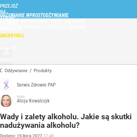
PRZEJDŹ
NA
ODŻYWIANIE WPROST
STRONĘ
ŻYWIENIE
ODCHUDZANIE
DIETY
SKŁADNIKI
GŁÓWNĄ
ODŻYWCZE
PRODUKTY
PRZEPISY
ZDROWIE
WPROST.PL
UBSKRYBUJ
ZALOGUJ
MENU
Odżywianie
/
Produkty
Serwis Zdrowie PAP
Autor:
Alicja Kowalczyk
Wady i zalety alkoholu. Jakie są skutki
nadużywania alkoholu?
Dodano:
19
lipca
2022
12:48