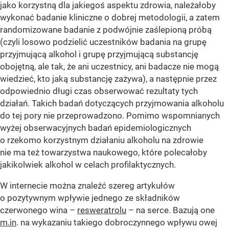
jako korzystną dla jakiegoś aspektu zdrowia, należałoby
wykonać badanie kliniczne o dobrej metodologii, a zatem
randomizowane badanie z podwójnie zaślepioną próbą
(czyli losowo podzielić uczestników badania na grupę
przyjmującą alkohol i grupę przyjmującą substancję
obojętną, ale tak, że ani uczestnicy, ani badacze nie mogą
wiedzieć, kto jaką substancję zażywa), a następnie przez
odpowiednio długi czas obserwować rezultaty tych
działań. Takich badań dotyczących przyjmowania alkoholu
do tej pory nie przeprowadzono. Pomimo wspomnianych
wyżej obserwacyjnych badań epidemiologicznych
o rzekomo korzystnym działaniu alkoholu na zdrowie
nie ma też towarzystwa naukowego, które polecałoby
jakikolwiek alkohol w celach profilaktycznych.
W internecie można znaleźć szereg artykułów
o pozytywnym wpływie jednego ze składników
czerwonego wina –
resweratrolu
– na serce. Bazują one
m.in
. na wykazaniu takiego dobroczynnego wpływu owej