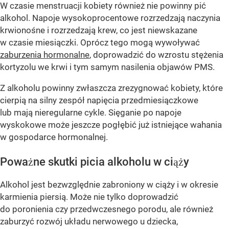
W czasie menstruacji kobiety również nie powinny pić
alkohol. Napoje wysokoprocentowe rozrzedzają naczynia
krwionośne i rozrzedzają krew, co jest niewskazane
w czasie miesiączki. Oprócz tego mogą wywoływać
zaburzenia hormonalne
, doprowadzić do wzrostu stężenia
kortyzolu we krwi i tym samym nasilenia objawów PMS.
Z alkoholu powinny zwłaszcza zrezygnować kobiety, które
cierpią na silny zespół napięcia przedmiesiączkowe
lub mają nieregularne cykle. Sięganie po napoje
wyskokowe może jeszcze pogłębić już istniejące wahania
w gospodarce hormonalnej.
Poważne skutki picia alkoholu w ciąży
Alkohol jest bezwzględnie zabroniony w ciąży i w okresie
karmienia piersią. Może nie tylko doprowadzić
do poronienia czy przedwczesnego porodu, ale również
zaburzyć rozwój układu nerwowego u dziecka,