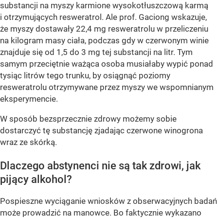
substancji na myszy karmione wysokotłuszczową karmą
i otrzymujących resweratrol. Ale prof. Gaciong wskazuje,
że myszy dostawały 22,4 mg resweratrolu w przeliczeniu
na kilogram masy ciała, podczas gdy w czerwonym winie
znajduje się od 1,5 do 3 mg tej substancji na litr. Tym
samym przeciętnie ważąca osoba musiałaby wypić ponad
tysiąc litrów tego trunku, by osiągnąć poziomy
resweratrolu otrzymywane przez myszy we wspomnianym
eksperymencie.
W sposób bezsprzecznie zdrowy możemy sobie
dostarczyć tę substancję zjadając czerwone winogrona
wraz ze skórką.
Dlaczego abstynenci nie są tak zdrowi, jak
pijący alkohol?
Pospieszne wyciąganie wniosków z obserwacyjnych badań
może prowadzić na manowce. Bo faktycznie wykazano