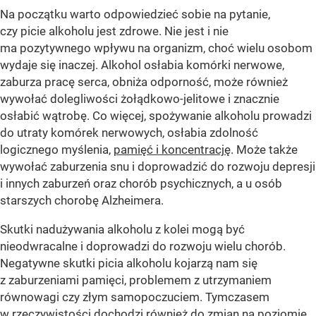
Na początku warto odpowiedzieć sobie na pytanie,
czy picie alkoholu jest zdrowe. Nie jest i nie
ma pozytywnego wpływu na organizm, choć wielu osobom
wydaje się inaczej. Alkohol osłabia komórki nerwowe,
zaburza pracę serca, obniża odporność, może również
wywołać dolegliwości żołądkowo-jelitowe i znacznie
osłabić wątrobę. Co więcej, spożywanie alkoholu prowadzi
do utraty komórek nerwowych, osłabia zdolność
logicznego myślenia,
pamięć i koncentrację
. Może także
wywołać zaburzenia snu i doprowadzić do rozwoju depresji
i innych zaburzeń oraz chorób psychicznych, a u osób
starszych chorobę Alzheimera.
Skutki nadużywania alkoholu z kolei mogą być
nieodwracalne i doprowadzi do rozwoju wielu chorób.
Negatywne skutki picia alkoholu kojarzą nam się
z zaburzeniami pamięci, problemem z utrzymaniem
równowagi czy złym samopoczuciem. Tymczasem
w rzeczywistości dochodzi również do zmian na poziomie