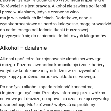
bakterie i zarazki, a dodatkowo wspomaga krążenie krwi.
To również nie jest prawda. Alkohol nie zawiera polifenoli
i przeciwutleniaczy, jedynie
czerwone wino
ma je w niewielkich ilościach. Dodatkowo, napoje
wysokoprocentowe są bardzo kaloryczne, mogą prowadzić
do nadmiernego odkładania tkanki tłuszczowej
i przyczyniać się do nabierania dodatkowych kilogramów.
Alkohol – działanie
Alkohol upośledza funkcjonowanie układu nerwowego
i mózgu. Pozorna swobodna komunikacja i zanik bariery
wstydu w kontakcie z innymi ludźmi w rzeczywistości
wynikają z porażenia ośrodków układu nerwowego.
Po spożyciu alkoholu spada zdolność koncentracji
i logicznego myślenia. Przepływ informacji przez włókna
nerwowe jest dłuższe, co spowalnia czas reakcji i wywołuje
dezorientację. Może również wpływać na problemy
komunikacyjne i trudności w wysławianiu się.