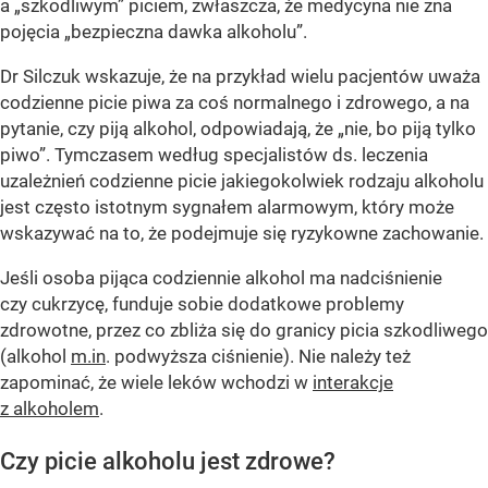
a „szkodliwym” piciem, zwłaszcza, że medycyna nie zna
pojęcia „bezpieczna dawka alkoholu”.
Dr Silczuk wskazuje, że na przykład wielu pacjentów uważa
codzienne picie piwa za coś normalnego i zdrowego, a na
pytanie, czy piją alkohol, odpowiadają, że „nie, bo piją tylko
piwo”. Tymczasem według specjalistów ds. leczenia
uzależnień codzienne picie jakiegokolwiek rodzaju alkoholu
jest często istotnym sygnałem alarmowym, który może
wskazywać na to, że podejmuje się ryzykowne zachowanie.
Jeśli osoba pijąca codziennie alkohol ma nadciśnienie
czy cukrzycę, funduje sobie dodatkowe problemy
zdrowotne, przez co zbliża się do granicy picia szkodliwego
(alkohol
m.in
. podwyższa ciśnienie). Nie należy też
zapominać, że wiele leków wchodzi w
interakcje
z alkoholem
.
Czy picie alkoholu jest zdrowe?