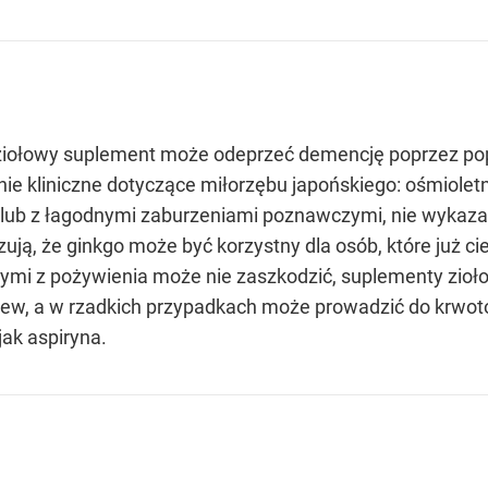
ziołowy suplement może odeprzeć demencję poprzez po
ie kliniczne dotyczące miłorzębu japońskiego: ośmioletn
lub z łagodnymi zaburzeniami poznawczymi, nie wykazał
zują, że ginkgo może być korzystny dla osób, które już 
ymi z pożywienia może nie zaszkodzić, suplementy zioł
ew, a w rzadkich przypadkach może prowadzić do krwoto
jak aspiryna.