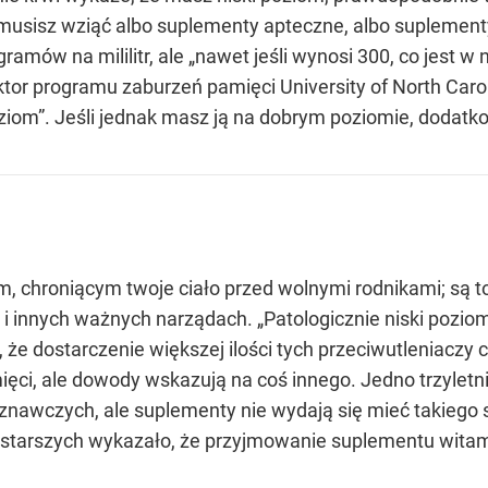
 musisz wziąć albo suplementy apteczne, albo suplemen
amów na mililitr, ale „nawet jeśli wynosi 300, co jest 
or programu zaburzeń pamięci University of North Carolina
ziom”. Jeśli jednak masz ją na dobrym poziomie, dodatk
m, chroniącym twoje ciało przed wolnymi rodnikami; są to
 innych ważnych narządach. „Patologicznie niski poz
, że dostarczenie większej ilości tych przeciwutleniacz
mięci, ale dowody wskazują na coś innego. Jedno trzyletn
oznawczych, ale suplementy nie wydają się mieć takieg
 starszych wykazało, że przyjmowanie suplementu witamin