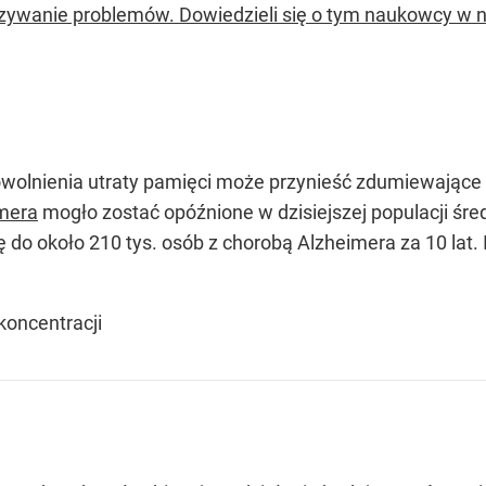
zywanie problemów. Dowiedzieli się o tym naukowcy w
lnienia utraty pamięci może przynieść zdumiewające wyn
mera
mogło zostać opóźnione w dzisiejszej populacji śred
 do około 210 tys. osób z chorobą Alzheimera za 10 lat.
koncentracji