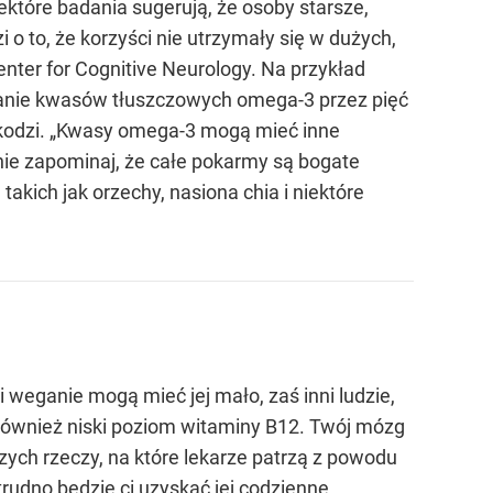
które badania sugerują, że osoby starsze,
 to, że korzyści nie utrzymały się w dużych,
ter for Cognitive Neurology. Na przykład
ranie kwasów tłuszczowych omega-3 przez pięć
kodzi. „Kwasy omega-3 mogą mieć inne
nie zapominaj, że całe pokarmy są bogate
takich jak orzechy, nasiona chia i niektóre
weganie mogą mieć jej mało, zaś inni ludzie,
również niski poziom witaminy B12. Twój mózg
ych rzeczy, na które lekarze patrzą z powodu
rudno będzie ci uzyskać jej codzienne