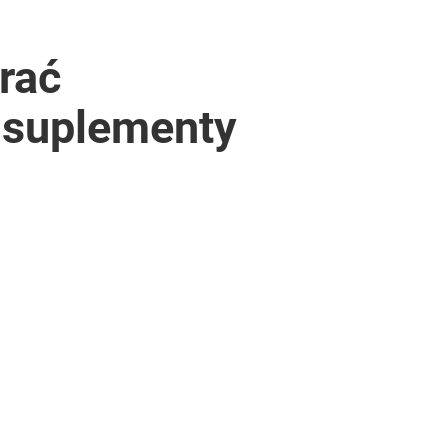
brać
i suplementy