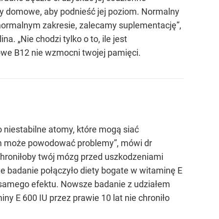
ty domowe, aby podnieść jej poziom. Normalny
w normalnym zakresie, zalecamy suplementację”,
. „Nie chodzi tylko o to, ile jest
owe B12 nie wzmocni twojej pamięci.
 niestabilne atomy, które mogą siać
iom może powodować problemy”, mówi dr
y chroniłoby twój mózg przed uszkodzeniami
ie badanie połączyło diety bogate w witaminę E
o samego efektu. Nowsze badanie z udziałem
y E 600 IU przez prawie 10 lat nie chroniło