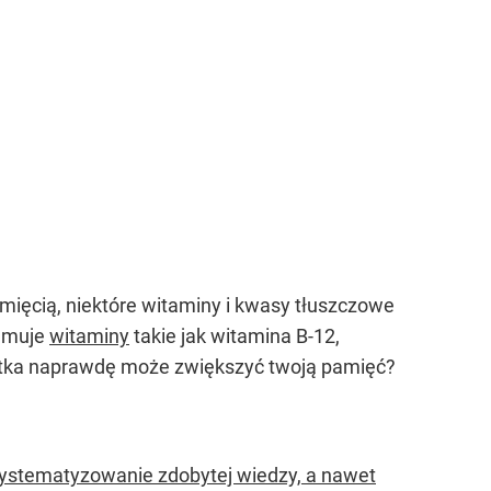
amięcią, niektóre witaminy i kwasy tłuszczowe
ejmuje
witaminy
takie jak witamina B-12,
bletka naprawdę może zwiększyć twoją pamięć?
systematyzowanie zdobytej wiedzy, a nawet