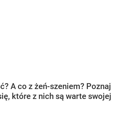
ć? A co z żeń-szeniem? Poznaj
ę, które z nich są warte swojej