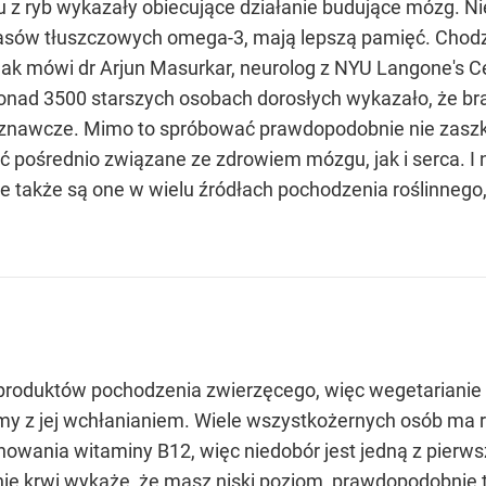
z ryb wykazały obiecujące działanie budujące mózg. Nie
asów tłuszczowych omega-3, mają lepszą pamięć. Chodzi o
k mówi dr Arjun Masurkar, neurolog z NYU Langone's Cen
onad 3500 starszych osobach dorosłych wykazało, że b
poznawcze. Mimo to spróbować prawdopodobnie nie zasz
ć pośrednio związane ze zdrowiem mózgu, jak i serca. I 
e także są one w wielu źródłach pochodzenia roślinnego, 
roduktów pochodzenia zwierzęcego, więc wegetarianie i 
my z jej wchłanianiem. Wiele wszystkożernych osób ma 
ania witaminy B12, więc niedobór jest jedną z pierwsz
ie krwi wykaże, że masz niski poziom, prawdopodobnie t