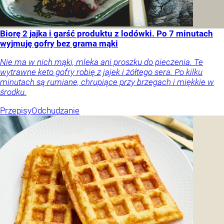
Biorę 2 jajka i garść produktu z lodówki. Po 7 minutach
wyjmuję gofry bez grama mąki
Nie ma w nich mąki, mleka ani proszku do pieczenia. Te
wytrawne keto gofry robię z jajek i żółtego sera. Po kilku
minutach są rumiane, chrupiące przy brzegach i miękkie w
środku.
Przepisy
Odchudzanie