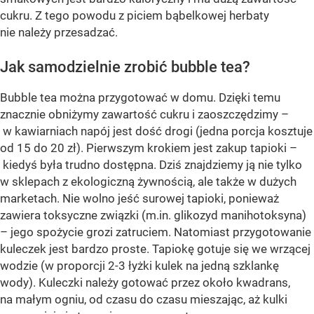
cukru. Z tego powodu z piciem bąbelkowej herbaty
nie należy przesadzać.
Jak samodzielnie zrobić bubble tea?
Bubble tea można przygotować w domu. Dzięki temu
znacznie obniżymy zawartość cukru i zaoszczędzimy –
w kawiarniach napój jest dość drogi (jedna porcja kosztuje
od 15 do 20 zł). Pierwszym krokiem jest zakup tapioki –
kiedyś była trudno dostępna. Dziś znajdziemy ją nie tylko
w sklepach z ekologiczną żywnością, ale także w dużych
marketach. Nie wolno jeść surowej tapioki, ponieważ
zawiera toksyczne związki (m.in. glikozyd manihotoksyna)
– jego spożycie grozi zatruciem. Natomiast przygotowanie
kuleczek jest bardzo proste. Tapiokę gotuje się we wrzącej
wodzie (w proporcji 2-3 łyżki kulek na jedną szklankę
wody). Kuleczki należy gotować przez około kwadrans,
na małym ogniu, od czasu do czasu mieszając, aż kulki