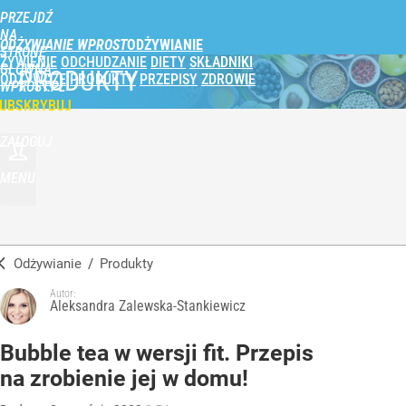
PRZEJDŹ
NA
ODŻYWIANIE WPROST
STRONĘ
ŻYWIENIE
ODCHUDZANIE
DIETY
SKŁADNIKI
GŁÓWNĄ
PRODUKTY
ODŻYWCZE
PRODUKTY
PRZEPISY
ZDROWIE
WPROST.PL
UBSKRYBUJ
ZALOGUJ
MENU
Odżywianie
/
Produkty
Autor:
Aleksandra Zalewska-Stankiewicz
Bubble tea w wersji fit. Przepis
na zrobienie jej w domu!