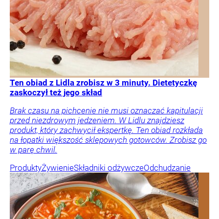
Ten obiad z Lidla zrobisz w 3 minuty. Dietetyczkę
zaskoczył też jego skład
Brak czasu na pichcenie nie musi oznaczać kapitulacji
przed niezdrowym jedzeniem. W Lidlu znajdziesz
produkt, który zachwycił ekspertkę. Ten obiad rozkłada
na łopatki większość sklepowych gotowców. Zrobisz go
w parę chwil.
Produkty
Żywienie
Składniki odżywcze
Odchudzanie