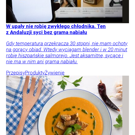
W upały nie robię zwykłego chłodnika. Ten
z Andaluzji syci bez grama nabiału
Gdy temperatura przekracza 30 stopni, nie mam ochoty
na gorący obiad. Wtedy wyciągam blender i w 20 minut
robię hiszpańskie salmorejo. Jest aksamitne, sycące i
nie ma w nim ani grama nabiału.
Przepisy
Produkty
Żywienie