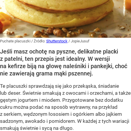
Puchate placuszki
/ Źródło:
Shutterstock
/
JopieJusuf
Jeśli masz ochotę na pyszne, delikatne placki
z patelni, ten przepis jest idealny. W wersji
na kefirze biją na głowę naleśniki i pankejki, choć
nie zawierają grama mąki pszennej.
Te placuszki sprawdzają się jako przekąska, śniadanie
lub deser. Świetnie smakują z owocami i orzechami, a także
gęstym jogurtem i miodem. Przygotowane bez dodatku
cukru można podać na sposób wytrawny, na przykład
z serkiem, wędzonym łososiem i ogórkiem albo jajkiem
sadzonym, awokado i pomidorem. W każdej z tych wariacji
smakują świetnie i sycą na długo.