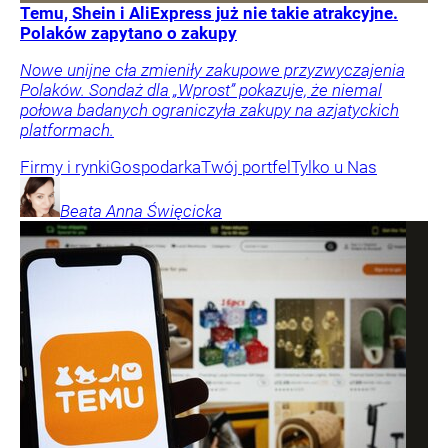
Temu, Shein i AliExpress już nie takie atrakcyjne.
Polaków zapytano o zakupy
Nowe unijne cła zmieniły zakupowe przyzwyczajenia
Polaków. Sondaż dla „Wprost” pokazuje, że niemal
połowa badanych ograniczyła zakupy na azjatyckich
platformach.
Firmy i rynki
Gospodarka
Twój portfel
Tylko u Nas
Beata Anna
Święcicka