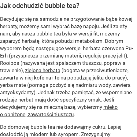
Jak odchudzić bubble tea?
Decydując się na samodzielne przygotowanie bąbelkowej
herbaty, możemy sami wybrać bazę napoju. Jeśli zależy
nam, aby nasza bubble tea była w wersji fit, możemy
zaparzyć herbatę, która pobudzi metabolizm. Dobrym
wyborem będą następujące wersje: herbata czerwona Pu-
Erh (przyspiesza przemianę materii, reguluje pracę jelit),
Rooibos (nazywana jest spalaczem tłuszczu, poprawia
trawienie),
zielona herbata
(bogata w przeciwutleniacze,
zawarta w niej kofeina i teina pobudzają jelita do pracy),
yerba mate (pomaga pozbyć się nadmiaru wody, zawiera
antyoksydanty). Jednak trzeba pamiętać, że wspomniane
rodzaje herbat mają dość specyficzny smak. Jeśli
decydujemy się na mleczną bazę, wybierzmy
mleko
o obniżonej zawartości tłuszczu
.
Do domowej bubble tea nie dodawajmy cukru. Lepiej
dosłodzić ją miodem lub syropem. Zrezygnujmy