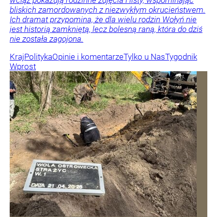
wciąż pokazują rodzinne zdjęcia i listy, wspominając
bliskich zamordowanych z niezwykłym okrucieństwem.
Ich dramat przypomina, że dla wielu rodzin Wołyń nie
jest historią zamkniętą, lecz bolesną raną, która do dziś
nie została zagojona.
Kraj
Polityka
Opinie i komentarze
Tylko u Nas
Tygodnik
Wprost