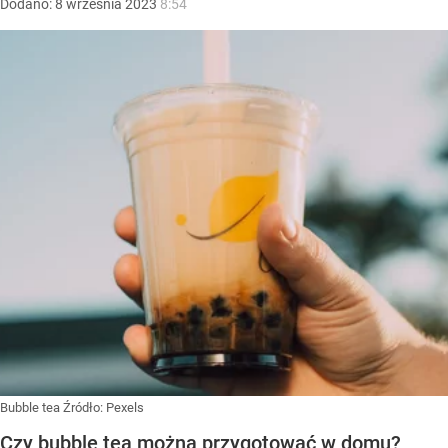
Dodano:
8
września
2023
8:54
Bubble tea
Źródło:
Pexels
Czy bubble tea można przygotować w domu?