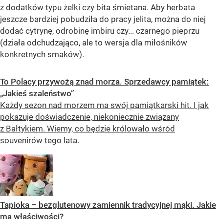
z dodatków typu żelki czy bita śmietana. Aby herbata
jeszcze bardziej pobudziła do pracy jelita, można do niej
dodać cytrynę, odrobinę imbiru czy... czarnego pieprzu
(działa odchudzająco, ale to wersja dla miłośników
konkretnych smaków).
To Polacy przywożą znad morza. Sprzedawcy pamiątek:
„Jakieś szaleństwo”
Każdy sezon nad morzem ma swój pamiątkarski hit. I jak
pokazuje doświadczenie, niekoniecznie związany
z Bałtykiem. Wiemy, co będzie królowało wśród
souvenirów tego lata.
Tapioka – bezglutenowy zamiennik tradycyjnej mąki. Jakie
ma właściwości?