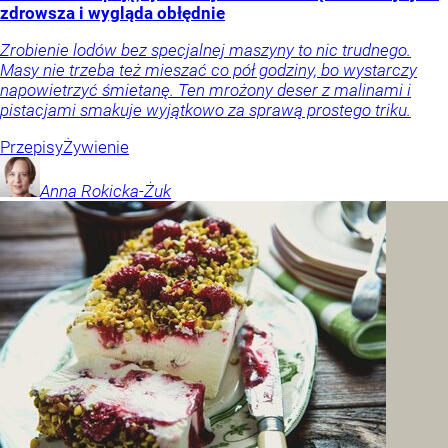
zdrowsza i wygląda obłędnie
Zrobienie lodów bez specjalnej maszyny to nic trudnego.
Masy nie trzeba też mieszać co pół godziny, bo wystarczy
napowietrzyć śmietanę. Ten mrożony deser z malinami i
pistacjami smakuje wyjątkowo za sprawą prostego triku.
Przepisy
Żywienie
Anna
Rokicka-Żuk