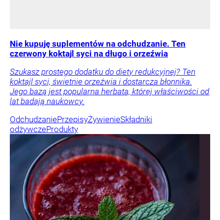
Nie kupuję suplementów na odchudzanie. Ten
czerwony koktajl syci na długo i orzeźwia
Szukasz prostego dodatku do diety redukcyjnej? Ten
koktajl syci, świetnie orzeźwia i dostarcza błonnika.
Jego bazą jest popularna herbata, której właściwości od
lat badają naukowcy.
Odchudzanie
Przepisy
Żywienie
Składniki
odżywcze
Produkty