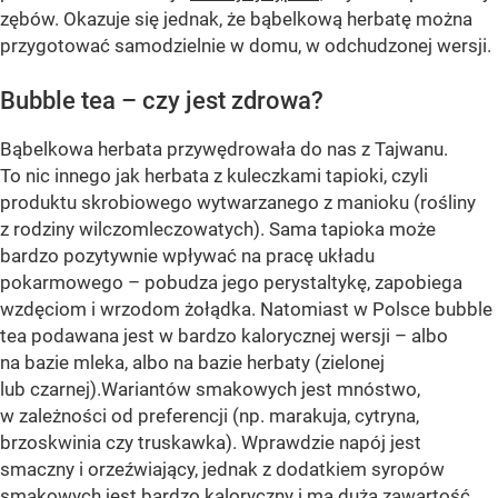
zębów. Okazuje się jednak, że bąbelkową herbatę można
przygotować samodzielnie w domu, w odchudzonej wersji.
Bubble tea – czy jest zdrowa?
Bąbelkowa herbata przywędrowała do nas z Tajwanu.
To nic innego jak herbata z kuleczkami tapioki, czyli
produktu skrobiowego wytwarzanego z manioku (rośliny
z rodziny wilczomleczowatych). Sama tapioka może
bardzo pozytywnie wpływać na pracę układu
pokarmowego – pobudza jego perystaltykę, zapobiega
wzdęciom i wrzodom żołądka. Natomiast w Polsce bubble
tea podawana jest w bardzo kalorycznej wersji – albo
na bazie mleka, albo na bazie herbaty (zielonej
lub czarnej).Wariantów smakowych jest mnóstwo,
w zależności od preferencji (np. marakuja, cytryna,
brzoskwinia czy truskawka). Wprawdzie napój jest
smaczny i orzeźwiający, jednak z dodatkiem syropów
smakowych jest bardzo kaloryczny i ma dużą zawartość