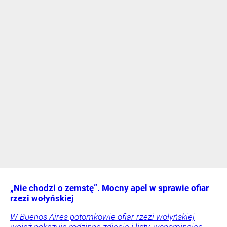
„Nie chodzi o zemstę”. Mocny apel w sprawie ofiar
rzezi wołyńskiej
W Buenos Aires potomkowie ofiar rzezi wołyńskiej