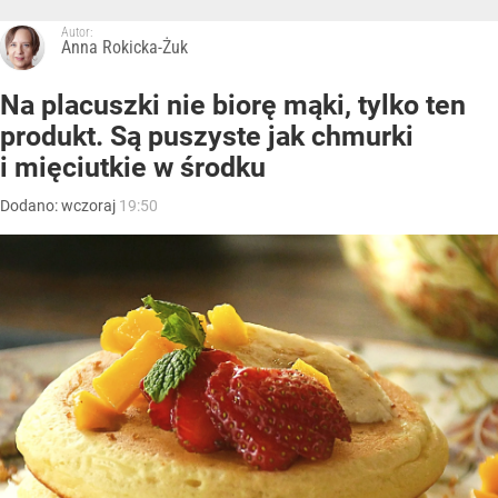
Autor:
Anna Rokicka-Żuk
Na placuszki nie biorę mąki, tylko ten
produkt. Są puszyste jak chmurki
i mięciutkie w środku
Dodano:
wczoraj
19:50