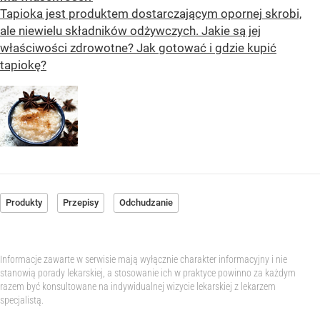
Tapioka jest produktem dostarczającym opornej skrobi,
ale niewielu składników odżywczych. Jakie są jej
właściwości zdrowotne? Jak gotować i gdzie kupić
tapiokę?
Produkty
Przepisy
Odchudzanie
Informacje zawarte w serwisie mają wyłącznie charakter informacyjny i nie
stanowią porady lekarskiej, a stosowanie ich w praktyce powinno za każdym
razem być konsultowane na indywidualnej wizycie lekarskiej z lekarzem
specjalistą.