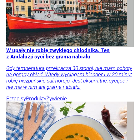
W upały nie robię zwykłego chłodnika. Ten
z Andaluzji syci bez grama nabiału
Gdy temperatura przekracza 30 stopni, nie mam ochoty
na gorący obiad. Wtedy wyciągam blender i w 20 minut
robię hiszpańskie salmorejo. Jest aksamitne, sycące i
nie ma w nim ani grama nabiału.
Przepisy
Produkty
Żywienie