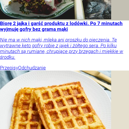
Biorę 2 jajka i garść produktu z lodówki. Po 7 minutach
wyjmuję gofry bez grama mąki
Nie ma w nich mąki, mleka ani proszku do pieczenia. Te
wytrawne keto gofry robię z jajek i żółtego sera. Po kilku
minutach są rumiane, chrupiące przy brzegach i miękkie w
środku.
Przepisy
Odchudzanie