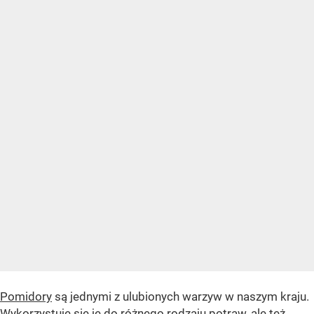
Pomidory
są jednymi z ulubionych warzyw w naszym kraju.
Wykorzystuje się je do różnego rodzaju potraw, ale też