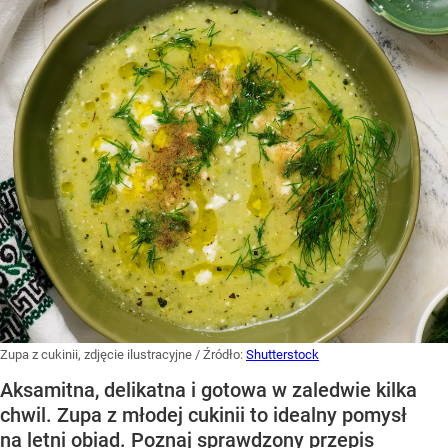
Zupa z cukinii, zdjęcie ilustracyjne
/ Źródło:
Shutterstock
Aksamitna, delikatna i gotowa w zaledwie kilka
chwil. Zupa z młodej cukinii to idealny pomysł
na letni obiad. Poznaj sprawdzony przepis