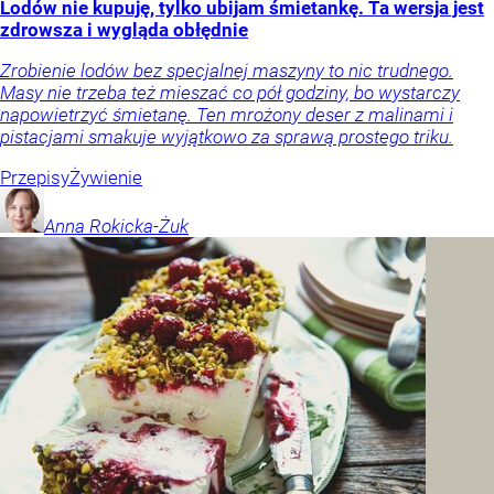
Lodów nie kupuję, tylko ubijam śmietankę. Ta wersja jest
zdrowsza i wygląda obłędnie
Zrobienie lodów bez specjalnej maszyny to nic trudnego.
Masy nie trzeba też mieszać co pół godziny, bo wystarczy
napowietrzyć śmietanę. Ten mrożony deser z malinami i
pistacjami smakuje wyjątkowo za sprawą prostego triku.
Przepisy
Żywienie
Anna
Rokicka-Żuk