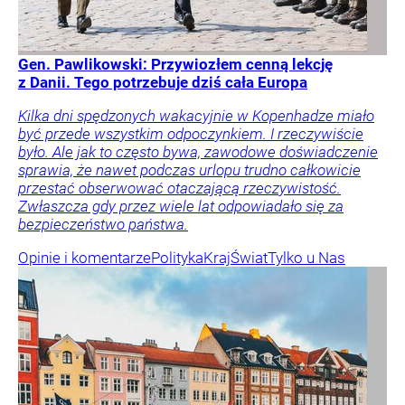
Gen. Pawlikowski: Przywiozłem cenną lekcję
z Danii. Tego potrzebuje dziś cała Europa
Kilka dni spędzonych wakacyjnie w Kopenhadze miało
być przede wszystkim odpoczynkiem. I rzeczywiście
było. Ale jak to często bywa, zawodowe doświadczenie
sprawia, że nawet podczas urlopu trudno całkowicie
przestać obserwować otaczającą rzeczywistość.
Zwłaszcza gdy przez wiele lat odpowiadało się za
bezpieczeństwo państwa.
Opinie i komentarze
Polityka
Kraj
Świat
Tylko u Nas