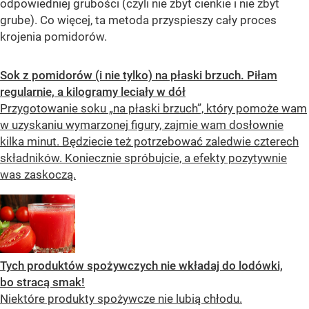
odpowiedniej grubości (czyli nie zbyt cienkie i nie zbyt
grube). Co więcej, ta metoda przyspieszy cały proces
krojenia pomidorów.
Sok z pomidorów (i nie tylko) na płaski brzuch. Piłam
regularnie, a kilogramy leciały w dół
Przygotowanie soku „na płaski brzuch”, który pomoże wam
w uzyskaniu wymarzonej figury, zajmie wam dosłownie
kilka minut. Będziecie też potrzebować zaledwie czterech
składników. Koniecznie spróbujcie, a efekty pozytywnie
was zaskoczą.
Tych produktów spożywczych nie wkładaj do lodówki,
bo stracą smak!
Niektóre produkty spożywcze nie lubią chłodu.