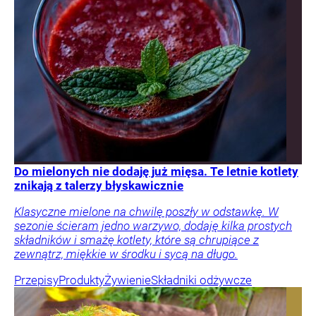
Do mielonych nie dodaję już mięsa. Te letnie kotlety
znikają z talerzy błyskawicznie
Klasyczne mielone na chwilę poszły w odstawkę. W
sezonie ścieram jedno warzywo, dodaję kilka prostych
składników i smażę kotlety, które są chrupiące z
zewnątrz, miękkie w środku i sycą na długo.
Przepisy
Produkty
Żywienie
Składniki odżywcze