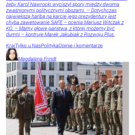
żeby Karol Nawrocki wyciszył spory między dwoma
zwaśnionymi politycznymi obozami. – Dotychczas
największą hańbą na karcie jego prezydentury jest
chyba zawetowanie SAFE – ocenia Mariusz Witczak z
KO. – Mamy głowę państwa, z której możemy być
dumni – kontruje Marek Jakubiak z Rozwoju Plus.
Kraj
Tylko u Nas
Polityka
Opinie i komentarze
Magdalena
Frindt