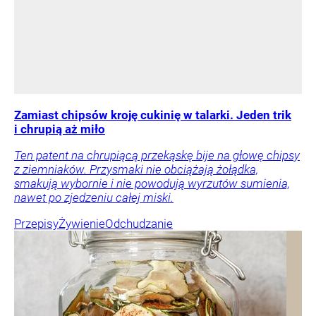
Zamiast chipsów kroję cukinię w talarki. Jeden trik
i chrupią aż miło
Ten patent na chrupiącą przekąskę bije na głowę chipsy
z ziemniaków. Przysmaki nie obciążają żołądka,
smakują wybornie i nie powodują wyrzutów sumienia,
nawet po zjedzeniu całej miski.
Przepisy
Żywienie
Odchudzanie