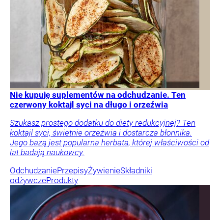
Nie kupuję suplementów na odchudzanie. Ten
czerwony koktajl syci na długo i orzeźwia
Szukasz prostego dodatku do diety redukcyjnej? Ten
koktajl syci, świetnie orzeźwia i dostarcza błonnika.
Jego bazą jest popularna herbata, której właściwości od
lat badają naukowcy.
Odchudzanie
Przepisy
Żywienie
Składniki
odżywcze
Produkty