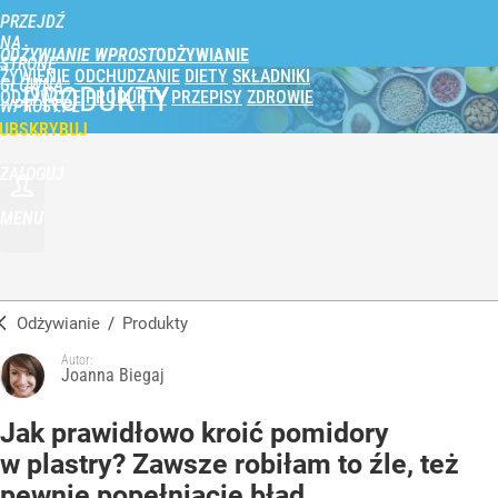
PRZEJDŹ
NA
ODŻYWIANIE WPROST
STRONĘ
ŻYWIENIE
ODCHUDZANIE
DIETY
SKŁADNIKI
GŁÓWNĄ
PRODUKTY
ODŻYWCZE
PRODUKTY
PRZEPISY
ZDROWIE
WPROST.PL
UBSKRYBUJ
ZALOGUJ
MENU
Odżywianie
/
Produkty
Autor:
Joanna Biegaj
Jak prawidłowo kroić pomidory
w plastry? Zawsze robiłam to źle, też
pewnie popełniacie błąd