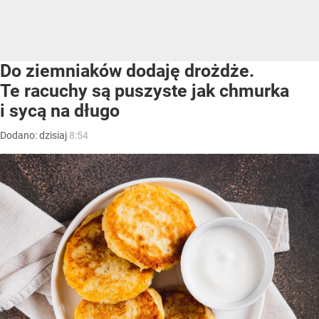
Do ziemniaków dodaję drożdże.
Te racuchy są puszyste jak chmurka
i sycą na długo
Dodano:
dzisiaj
8:54