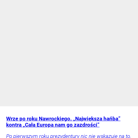
Wrze po roku Nawrockiego. „Największa hańba”
kontra „Cała Europa nam go zazdrości”
Po pierwszym roku prezydentury nic nie wskazuje na to,