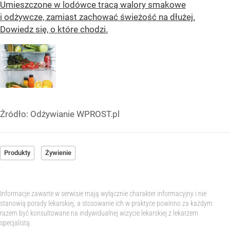
Umieszczone w lodówce tracą walory smakowe
i odżywcze, zamiast zachować świeżość na dłużej.
Dowiedz się, o które chodzi.
Źródło:
Odżywianie WPROST.pl
Produkty
Żywienie
Informacje zawarte w serwisie mają wyłącznie charakter informacyjny i nie
stanowią porady lekarskiej, a stosowanie ich w praktyce powinno za każdym
razem być konsultowane na indywidualnej wizycie lekarskiej z lekarzem
specjalistą.