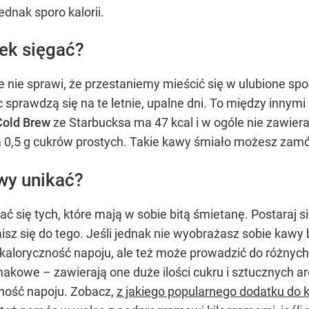
dnak sporo kalorii.
wek sięgać?
ie nie sprawi, że przestaniemy mieścić się w ulubione sp
c sprawdzą się na te letnie, upalne dni. To między innymi
Cold Brew
ze Starbucksa ma 47 kcal i w ogóle nie zawier
a 0,5 g cukrów prostych. Takie kawy śmiało możesz zamówi
wy unikać?
 się tych, które mają w sobie bitą śmietanę. Postaraj s
isz się do tego. Jeśli jednak nie wyobrażasz sobie kawy 
osi kaloryczność napoju, ale też może prowadzić do róż
akowe – zawierają one duże ilości cukru i sztucznych 
ność napoju. Zobacz,
z jakiego popularnego dodatku do