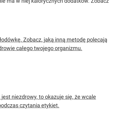
nie ma w niej kalorycznych dodatków. Zobacz
głodówkę. Zobacz, jaką inną metodę polecają
zdrowie całego twojego organizmu.
jest niezdrowy, to okazuje się, że wcale
odczas czytania etykiet.