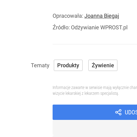
Opracowała:
Joanna Biegaj
Źródło:
Odżywianie WPROST.pl
Produkty
Żywienie
Informacje zawarte w serwisie mają wyłącznie char
wizycie lekarskiej z lekarzem specjalistą.
UDO