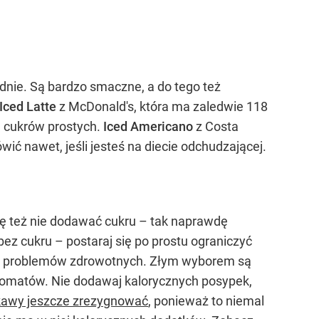
odnie. Są bardzo smaczne, a do tego też
Iced Latte
z McDonald's, która ma zaledwie 118
a cukrów prostych.
Iced Americano
z Costa
ć nawet, jeśli jesteś na diecie odchudzającej.
ię też nie dodawać cukru – tak naprawdę
bez cukru – postaraj się po prostu ograniczyć
nych problemów zdrowotnych. Złym wyborem są
aromatów. Nie dodawaj kalorycznych posypek,
 kawy jeszcze zrezygnować
, ponieważ to niemal