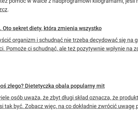
 też pomóc w walce z nadprogramowi kilogramami, jeśli 
szcz
.
. Oto sekret diety, która zmienia wszystko
yścić organizm i schudnąć nie trzeba decydować się na 
ci. Pomoże ci schudnąć, ale też pozytywnie wpłynie na 
coś złego? Dietetyczka obala popularny mit
ele osób uważa, że zbyt długi skład oznacza, że produkt 
si tak być. Zobacz więc, na co dokładnie zwrócić uwagę p