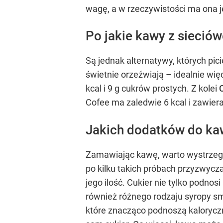
wagę, a w rzeczywistości ma ona je
Po jakie kawy z sieció
Są jednak alternatywy, których pic
świetnie orzeźwiają – idealnie wię
kcal i 9 g cukrów prostych. Z kolei
Cofee ma zaledwie 6 kcal i zawier
Jakich dodatków do ka
Zamawiając kawę, warto wystrzegać
po kilku takich próbach przyzwycza
jego ilość. Cukier nie tylko podn
również różnego rodzaju syropy sm
które znacząco podnoszą kalorycz