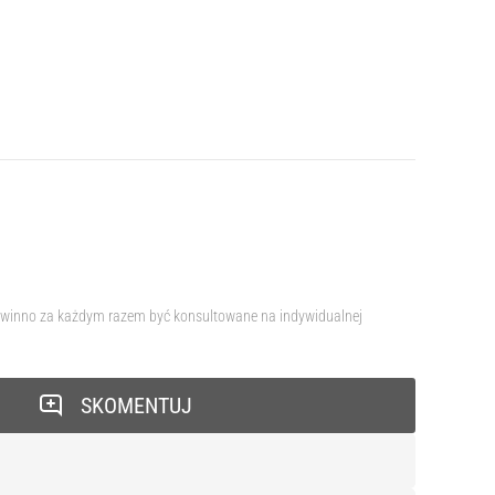
e powinno za każdym razem być konsultowane na indywidualnej
SKOMENTUJ