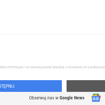
akter informacyjny i nie stanowią porady lekarskiej, a stosowanie ich w praktyc
STĘPNIJ
Obserwuj nas
w
Google News