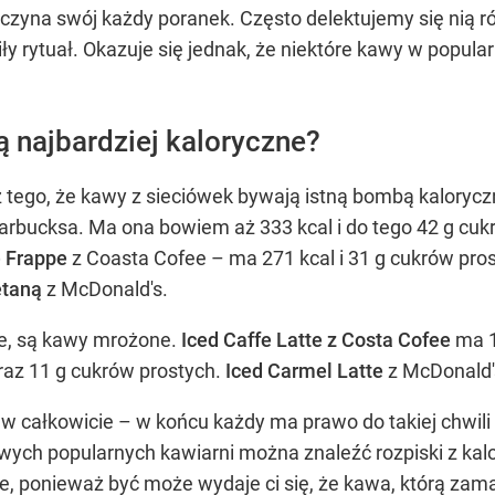
aczyna swój każdy poranek. Często delektujemy się nią r
miły rytuał. Okazuje się jednak, że niektóre kawy w popu
ą najbardziej kaloryczne?
 tego, że kawy z sieciówek bywają istną bombą kaloryczn
arbucksa. Ma ona bowiem aż 333 kcal i do tego 42 g cuk
 Frappe
z Coasta Cofee – ma 271 kcal i 31 g cukrów pros
etaną
z McDonald's.
ce, są kawy mrożone.
Iced Caffe Latte z Costa Cofee
ma 1
raz 11 g cukrów prostych.
Iced Carmel Latte
z McDonald's
 całkowicie – w końcu każdy ma prawo do takiej chwili p
owych popularnych kawiarni można znaleźć rozpiski z k
e, ponieważ być może wydaje ci się, że kawa, którą zam