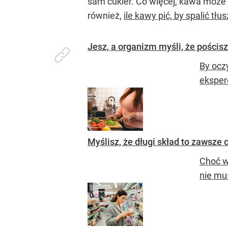
sam cukier. Co więcej, kawa może
również,
ile kawy pić, by spalić tłu
Jesz, a organizm myśli, że pościsz
By ocz
eksper
Myślisz, że długi skład to zawsze 
Choć wi
nie mu