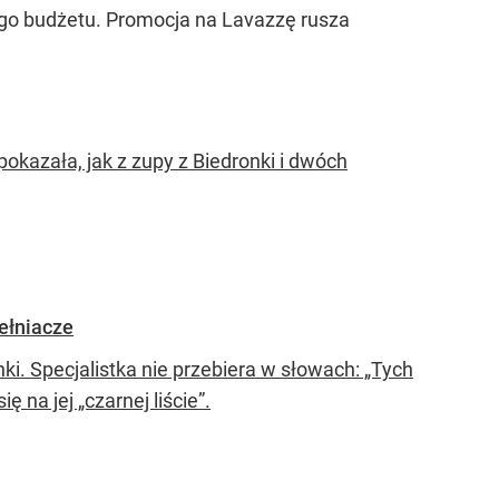
ego budżetu. Promocja na Lavazzę rusza
okazała, jak z zupy z Biedronki i dwóch
pełniacze
i. Specjalistka nie przebiera w słowach: „Tych
 na jej „czarnej liście”.