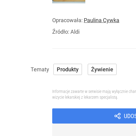
Opracowała:
Paulina Cywka
Źródło:
Aldi
Produkty
Żywienie
Informacje zawarte w serwisie mają wyłącznie char
wizycie lekarskiej z lekarzem specjalistą.
UDO