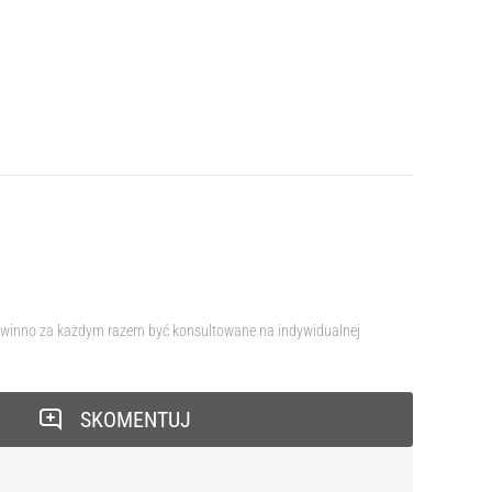
e powinno za każdym razem być konsultowane na indywidualnej
SKOMENTUJ