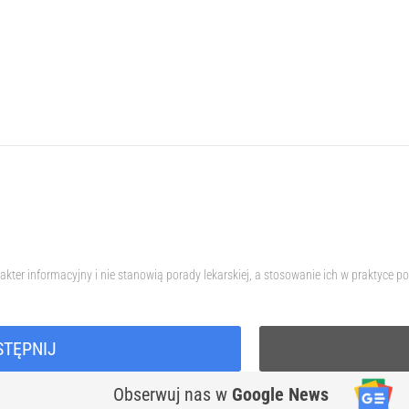
akter informacyjny i nie stanowią porady lekarskiej, a stosowanie ich w praktyc
STĘPNIJ
Obserwuj nas
w
Google News