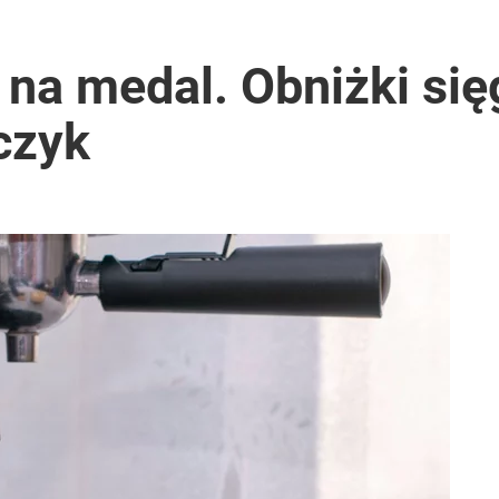
na medal. Obniżki się
aczyk