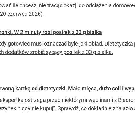
owań ile chcesz, nie tracąc okazji do odciążenia domow
-20 czerwca 2026).
onki. W 2 minuty robi posiłek z 33 g białka
dy gotowiec musi oznaczać byle jaki obiad. Dietetyczka p
h dodatków zrobić sycący posiłek z 33 g białka.
rwoną kartkę od dietetyczki. Mało mięsa, dużo soli i wy
ekspertka ostrzega przed niektórymi wędlinami z Biedronk
szynek nigdy nie kupuj”. Sprawdź, co dokładnie znalazło się