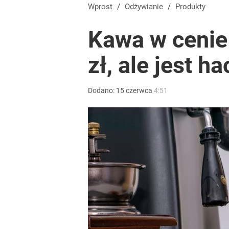
Wprost
/
Odżywianie
/
Produkty
Kawa w cenie 
zł, ale jest h
Dodano:
15
czerwca
4:51