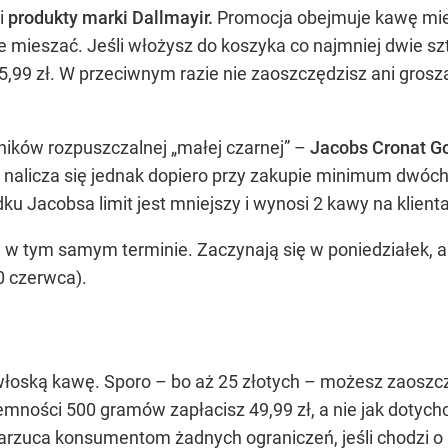
i
produkty marki Dallmayir.
Promocja obejmuje kawę miel
e mieszać. Jeśli włożysz do koszyka co najmniej dwie szt
45,99 zł. W przeciwnym razie nie zaoszczędzisz ani gros
ników rozpuszczalnej „małej czarnej” –
Jacobs Cronat G
at nalicza się jednak dopiero przy zakupie minimum dwóch
dku Jacobsa limit jest mniejszy i wynosi 2 kawy na klienta
 w tym samym terminie. Zaczynają się w poniedziałek,
0 czerwca).
włoską kawę. Sporo – bo aż 25 złotych – możesz zaoszcz
mności 500 gramów zapłacisz 49,99 zł, a nie jak dotychc
arzuca konsumentom żadnych ograniczeń, jeśli chodzi 