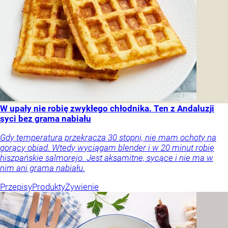
W upały nie robię zwykłego chłodnika. Ten z Andaluzji
syci bez grama nabiału
Gdy temperatura przekracza 30 stopni, nie mam ochoty na
gorący obiad. Wtedy wyciągam blender i w 20 minut robię
hiszpańskie salmorejo. Jest aksamitne, sycące i nie ma w
nim ani grama nabiału.
Przepisy
Produkty
Żywienie