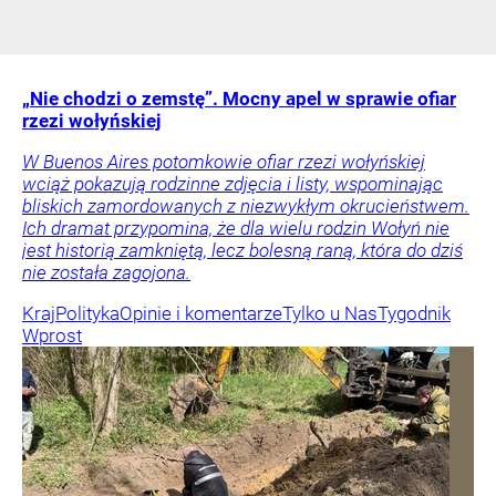
„Nie chodzi o zemstę”. Mocny apel w sprawie ofiar
rzezi wołyńskiej
W Buenos Aires potomkowie ofiar rzezi wołyńskiej
wciąż pokazują rodzinne zdjęcia i listy, wspominając
bliskich zamordowanych z niezwykłym okrucieństwem.
Ich dramat przypomina, że dla wielu rodzin Wołyń nie
jest historią zamkniętą, lecz bolesną raną, która do dziś
nie została zagojona.
Kraj
Polityka
Opinie i komentarze
Tylko u Nas
Tygodnik
Wprost