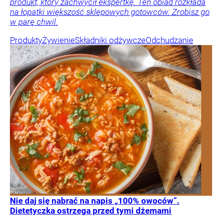
produkt, który zachwycił ekspertkę. Ten obiad rozkłada
na łopatki większość sklepowych gotowców. Zrobisz go
w parę chwil.
Produkty
Żywienie
Składniki odżywcze
Odchudzanie
Nie daj się nabrać na napis „100% owoców”.
Dietetyczka ostrzega przed tymi dżemami