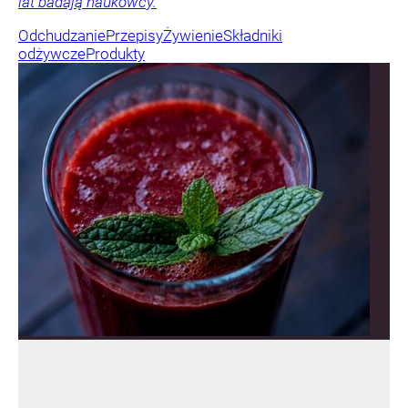
lat badają naukowcy.
Odchudzanie
Przepisy
Żywienie
Składniki
odżywcze
Produkty