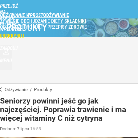
PRZEJDŹ
NA
ODŻYWIANIE WPROST
STRONĘ
ŻYWIENIE
ODCHUDZANIE
DIETY
SKŁADNIKI
GŁÓWNĄ
PRODUKTY
ODŻYWCZE
PRODUKTY
PRZEPISY
ZDROWIE
WPROST.PL
UBSKRYBUJ
ZALOGUJ
MENU
Odżywianie
/
Produkty
Seniorzy powinni jeść go jak
najczęściej. Poprawia trawienie i ma
więcej witaminy C niż cytryna
Dodano:
7
lipca
16:55