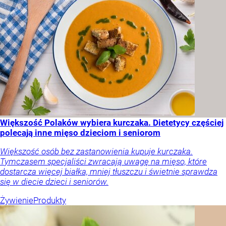
Większość Polaków wybiera kurczaka. Dietetycy częściej
polecają inne mięso dzieciom i seniorom
Większość osób bez zastanowienia kupuje kurczaka.
Tymczasem specjaliści zwracają uwagę na mięso, które
dostarcza więcej białka, mniej tłuszczu i świetnie sprawdza
się w diecie dzieci i seniorów.
Żywienie
Produkty