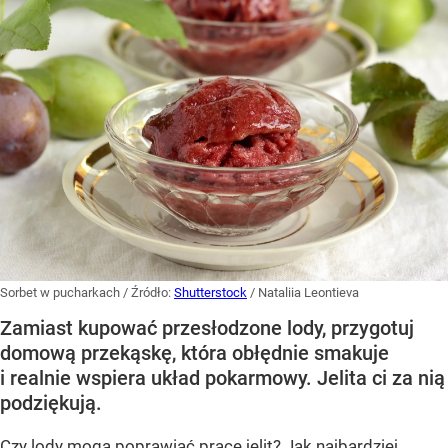
Sorbet w pucharkach
/ Źródło:
Shutterstock
/
Nataliia Leontieva
Zamiast kupować przesłodzone lody, przygotuj
domową przekąskę, która obłędnie smakuje
i realnie wspiera układ pokarmowy. Jelita ci za nią
podziękują.
Czy lody mogą poprawiać pracę jelit? Jak najbardziej.