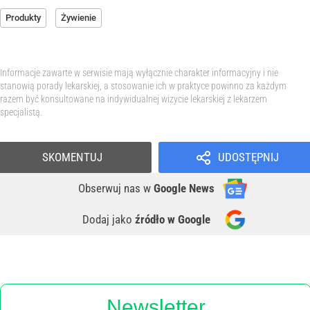
Produkty
Żywienie
Informacje zawarte w serwisie mają wyłącznie charakter informacyjny i nie
stanowią porady lekarskiej, a stosowanie ich w praktyce powinno za każdym
razem być konsultowane na indywidualnej wizycie lekarskiej z lekarzem
specjalistą.
SKOMENTUJ
UDOSTĘPNIJ
Obserwuj nas
w
Google News
Dodaj jako
źródło w Google
Newsletter