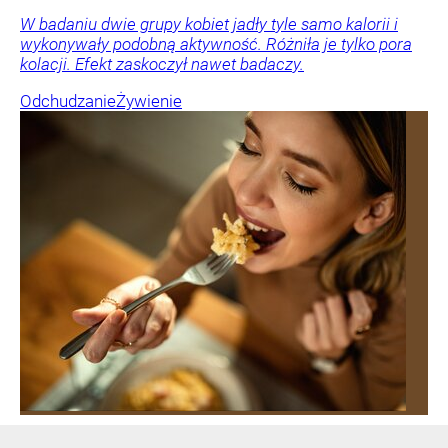
W badaniu dwie grupy kobiet jadły tyle samo kalorii i
wykonywały podobną aktywność. Różniła je tylko pora
kolacji. Efekt zaskoczył nawet badaczy.
Odchudzanie
Żywienie