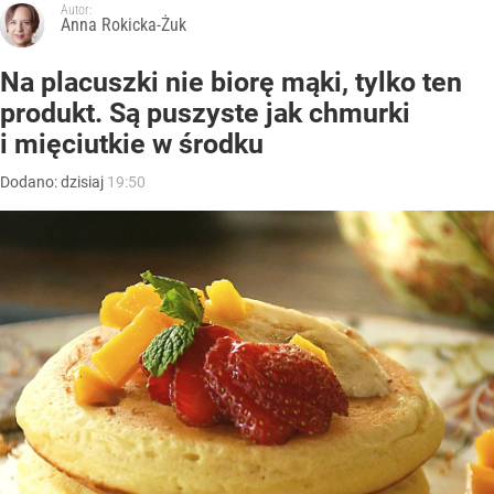
Autor:
Anna Rokicka-Żuk
Na placuszki nie biorę mąki, tylko ten
produkt. Są puszyste jak chmurki
i mięciutkie w środku
Dodano:
dzisiaj
19:50