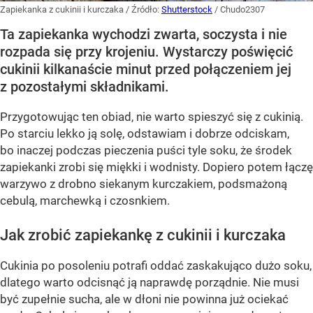
Zapiekanka z cukinii i kurczaka
/ Źródło:
Shutterstock
/
Chudo2307
Ta zapiekanka wychodzi zwarta, soczysta i nie
rozpada się przy krojeniu. Wystarczy poświęcić
cukinii kilkanaście minut przed połączeniem jej
z pozostałymi składnikami.
Przygotowując ten obiad, nie warto spieszyć się z cukinią.
Po starciu lekko ją solę, odstawiam i dobrze odciskam,
bo inaczej podczas pieczenia puści tyle soku, że środek
zapiekanki zrobi się miękki i wodnisty. Dopiero potem łączę
warzywo z drobno siekanym kurczakiem, podsmażoną
cebulą, marchewką i czosnkiem.
Jak zrobić zapiekankę z cukinii i kurczaka
Cukinia po posoleniu potrafi oddać zaskakująco dużo soku,
dlatego warto odcisnąć ją naprawdę porządnie. Nie musi
być zupełnie sucha, ale w dłoni nie powinna już ociekać