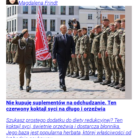
Magdalena
Frindt
Nie kupuję suplementów na odchudzanie. Ten
czerwony koktajl syci na długo i orzeźwia
Szukasz prostego dodatku do diety redukcyjnej? Ten
koktajl syci, świetnie orzeźwia i dostarcza błonnika.
Jego bazą jest popularna herbata, której właściwości od