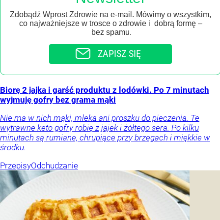
Zdobądź Wprost Zdrowie na e-mail. Mówimy o wszystkim,
co najważniejsze w trosce o zdrowie i dobrą formę –
bez spamu.
ZAPISZ SIĘ
Biorę 2 jajka i garść produktu z lodówki. Po 7 minutach
wyjmuję gofry bez grama mąki
Nie ma w nich mąki, mleka ani proszku do pieczenia. Te
wytrawne keto gofry robię z jajek i żółtego sera. Po kilku
minutach są rumiane, chrupiące przy brzegach i miękkie w
środku.
Przepisy
Odchudzanie