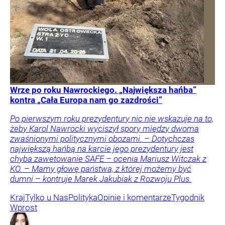
Wrze po roku Nawrockiego. „Największa hańba”
kontra „Cała Europa nam go zazdrości”
Po pierwszym roku prezydentury nic nie wskazuje na to,
żeby Karol Nawrocki wyciszył spory między dwoma
zwaśnionymi politycznymi obozami. – Dotychczas
największą hańbą na karcie jego prezydentury jest
chyba zawetowanie SAFE – ocenia Mariusz Witczak z
KO. – Mamy głowę państwa, z której możemy być
dumni – kontruje Marek Jakubiak z Rozwoju Plus.
Kraj
Tylko u Nas
Polityka
Opinie i komentarze
Tygodnik
Wprost