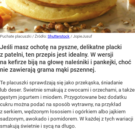
Puchate placuszki
/ Źródło:
Shutterstock
/
JopieJusuf
Jeśli masz ochotę na pyszne, delikatne placki
z patelni, ten przepis jest idealny. W wersji
na kefirze biją na głowę naleśniki i pankejki, choć
nie zawierają grama mąki pszennej.
Te placuszki sprawdzają się jako przekąska, śniadanie
lub deser. Świetnie smakują z owocami i orzechami, a także
gęstym jogurtem i miodem. Przygotowane bez dodatku
cukru można podać na sposób wytrawny, na przykład
z serkiem, wędzonym łososiem i ogórkiem albo jajkiem
sadzonym, awokado i pomidorem. W każdej z tych wariacji
smakują świetnie i sycą na długo.