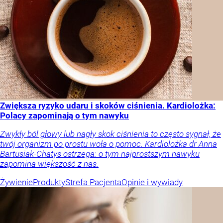
Zwiększa ryzyko udaru i skoków ciśnienia. Kardiolożka:
Polacy zapominają o tym nawyku
Zwykły ból głowy lub nagły skok ciśnienia to często sygnał, że
twój organizm po prostu woła o pomoc. Kardiolożka dr Anna
Bartusiak-Chatys ostrzega: o tym najprostszym nawyku
zapomina większość z nas.
Żywienie
Produkty
Strefa Pacjenta
Opinie i wywiady