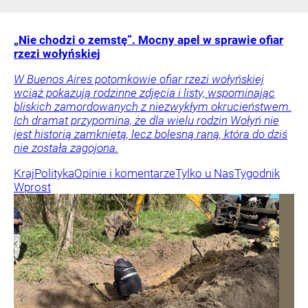
„Nie chodzi o zemstę”. Mocny apel w sprawie ofiar
rzezi wołyńskiej
W Buenos Aires potomkowie ofiar rzezi wołyńskiej
wciąż pokazują rodzinne zdjęcia i listy, wspominając
bliskich zamordowanych z niezwykłym okrucieństwem.
Ich dramat przypomina, że dla wielu rodzin Wołyń nie
jest historią zamkniętą, lecz bolesną raną, która do dziś
nie została zagojona.
Kraj
Polityka
Opinie i komentarze
Tylko u Nas
Tygodnik
Wprost