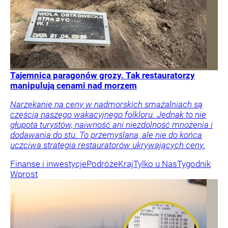
Tajemnica paragonów grozy. Tak restauratorzy
manipulują cenami nad morzem
Narzekanie na ceny w nadmorskich smażalniach są
częścią naszego wakacyjnego folkloru. Jednak to nie
głupota turystów, naiwność ani niezdolność mnożenia i
dodawania do stu. To przemyślana, ale nie do końca
uczciwa strategia restauratorów ukrywających ceny.
Finanse i inwestycje
Podróże
Kraj
Tylko u Nas
Tygodnik
Wprost