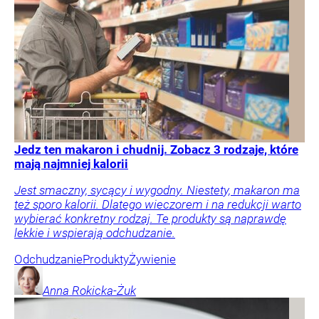
Jedz ten makaron i chudnij. Zobacz 3 rodzaje, które
mają najmniej kalorii
Jest smaczny, sycący i wygodny. Niestety, makaron ma
też sporo kalorii. Dlatego wieczorem i na redukcji warto
wybierać konkretny rodzaj. Te produkty są naprawdę
lekkie i wspierają odchudzanie.
Odchudzanie
Produkty
Żywienie
Anna
Rokicka-Żuk