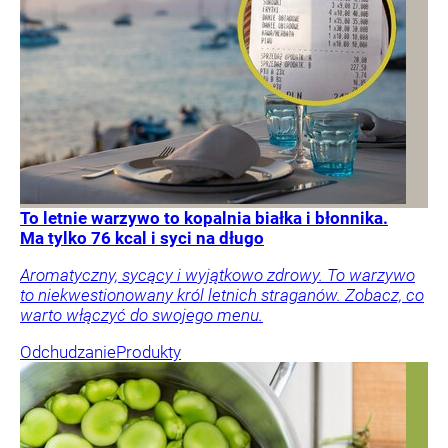
To letnie warzywo to kopalnia białka i błonnika.
Ma tylko 76 kcal i syci na długo
Aromatyczny, sycący i wyjątkowo zdrowy. To warzywo
to niekwestionowany król letnich straganów. Zobacz, co
warto włączyć do swojego menu.
Odchudzanie
Produkty