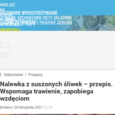
PRZEJDŹ
NA
ODŻYWIANIE WPROST
STRONĘ
ŻYWIENIE
ODCHUDZANIE
DIETY
SKŁADNIKI
GŁÓWNĄ
PRZEPISY
ODŻYWCZE
PRODUKTY
PRZEPISY
ZDROWIE
WPROST.PL
UBSKRYBUJ
ZALOGUJ
MENU
Odżywianie
/
Przepisy
Nalewka z suszonych śliwek – przepis.
Wspomaga trawienie, zapobiega
wzdęciom
Dodano:
20
listopada
2021
22:29