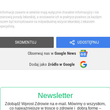
Informacje zawarte w serwisie mają wyłącznie charakter informacyjny i nie
stanowią porady lekarskiej, a stosowanie ich w praktyce powinno za każdym
razem być konsultowane na indywidualnej wizycie lekarskiej z lekarzem
specjalistą.
SKOMENTUJ
UDOSTĘPNIJ
Obserwuj nas
w
Google News
Dodaj jako
źródło w Google
Newsletter
Zdobądź Wprost Zdrowie na e-mail. Mówimy o wszystkim,
co najważniejsze w trosce o zdrowie i dobrą formę –