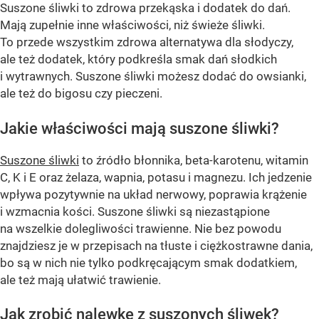
Suszone śliwki to zdrowa przekąska i dodatek do dań.
Mają zupełnie inne właściwości, niż świeże śliwki.
To przede wszystkim zdrowa alternatywa dla słodyczy,
ale też dodatek, który podkreśla smak dań słodkich
i wytrawnych. Suszone śliwki możesz dodać do owsianki,
ale też do bigosu czy pieczeni.
Jakie właściwości mają suszone śliwki?
Suszone śliwki
to źródło błonnika, beta-karotenu, witamin
C, K i E oraz żelaza, wapnia, potasu i magnezu. Ich jedzenie
wpływa pozytywnie na układ nerwowy, poprawia krążenie
i wzmacnia kości. Suszone śliwki są niezastąpione
na wszelkie dolegliwości trawienne. Nie bez powodu
znajdziesz je w przepisach na tłuste i ciężkostrawne dania,
bo są w nich nie tylko podkręcającym smak dodatkiem,
ale też mają ułatwić trawienie.
Jak zrobić nalewkę z suszonych śliwek?