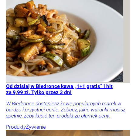
Od dzisiaj w Biedronce kawa „1+1 gratis” i hit
za 9,99 zł. Tylko przez 3 dni
W Biedronce dostaniesz kawę popularnych marek w
bardzo korzystnej cenie. Zobacz, jakie warunki musisz
spełnić, żeby kupić ten produkt za ułamek ceny.
Produkty
Żywienie