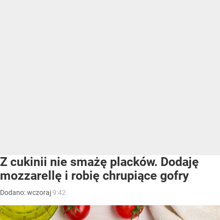
Z cukinii nie smażę placków. Dodaję
mozzarellę i robię chrupiące gofry
Dodano:
wczoraj
9:42