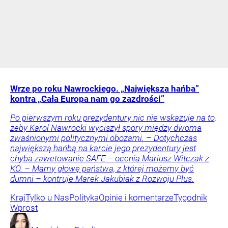
Wrze po roku Nawrockiego. „Największa hańba”
kontra „Cała Europa nam go zazdrości”
Po pierwszym roku prezydentury nic nie wskazuje na to,
żeby Karol Nawrocki wyciszył spory między dwoma
zwaśnionymi politycznymi obozami. – Dotychczas
największą hańbą na karcie jego prezydentury jest
chyba zawetowanie SAFE – ocenia Mariusz Witczak z
KO. – Mamy głowę państwa, z której możemy być
dumni – kontruje Marek Jakubiak z Rozwoju Plus.
Kraj
Tylko u Nas
Polityka
Opinie i komentarze
Tygodnik
Wprost