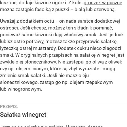
kiszonej dodaje kiszone ogórki. Z kolei
groszek w puszce
można zastąpić fasolką z puszki – białą lub czerwoną.
Uważaj z dodatkiem octu – on nada sałatce dodatkowej
ostrości. Jeśli chcesz, możesz ten składnik pominąć,
ponieważ same kiszonki dają właściwy smak. Jeśli jednak
lubisz ostre potrawy, możesz także przyprawić sałatkę
łyżeczką ostrej musztardy. Dodatek cukru nieco złagodzi
smaki. W oryginalnych przepisach na sałatkę winegret jest
zwykle olej słonecznikowy. Nie zastępuj go
oliwą z oliwek
czy np. olejem lnianym, które są zbyt wyraziste i mogą
zmienić smak sałatki. Jeśli nie masz oleju
słonecznikowego, zastąp go np. olejem rzepakowym
lub winogronowym.
PRZEPIS:
Sałatka winegret