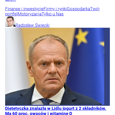
Finanse i inwestycje
Firmy i rynki
Gospodarka
Twój
portfel
Motoryzacja
Tylko u Nas
Radosław
Święcki
Dietetyczka znalazła w Lidlu jogurt z 2 składników.
Ma 60 proc. owoców i witaminę D