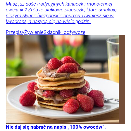
Masz już dość tradycyjnych kanapek i monotonnej
owsianki? Zrób te białkowe placuszki, które smakują
niczym słynne hiszpańskie churros. Uwiniesz się w
kwadrans, a nasycą cię na wiele godzin.
Przepisy
Żywienie
Składniki odżywcze
Nie daj się nabrać na napis „100% owoców”.