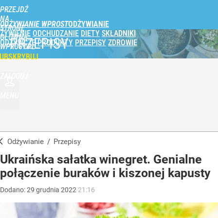
PRZEJDŹ
NA
ODŻYWIANIE WPROST
STRONĘ
ŻYWIENIE
ODCHUDZANIE
DIETY
SKŁADNIKI
GŁÓWNĄ
PRZEPISY
ODŻYWCZE
PRODUKTY
PRZEPISY
ZDROWIE
WPROST.PL
UBSKRYBUJ
ZALOGUJ
MENU
Odżywianie
/
Przepisy
Ukraińska sałatka winegret. Genialne
połączenie buraków i kiszonej kapusty
Dodano:
29
grudnia
2022
21:16