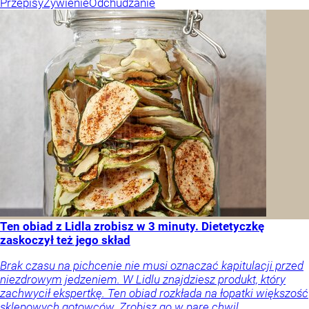
Przepisy
Żywienie
Odchudzanie
Ten obiad z Lidla zrobisz w 3 minuty. Dietetyczkę
zaskoczył też jego skład
Brak czasu na pichcenie nie musi oznaczać kapitulacji przed
niezdrowym jedzeniem. W Lidlu znajdziesz produkt, który
zachwycił ekspertkę. Ten obiad rozkłada na łopatki większość
sklepowych gotowców. Zrobisz go w parę chwil.