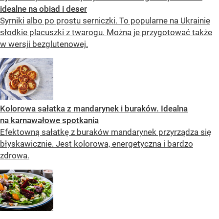
idealne na obiad i deser
Syrniki albo po prostu serniczki. To popularne na Ukrainie
słodkie placuszki z twarogu. Można je przygotować także
w wersji bezglutenowej.
Kolorowa sałatka z mandarynek i buraków. Idealna
na karnawałowe spotkania
Efektowną sałatkę z buraków mandarynek przyrządza się
błyskawicznie. Jest kolorowa, energetyczna i bardzo
zdrowa.