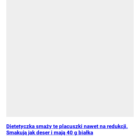
Dietetyczka smaży te placuszki nawet na redukcji.
Smakują jak deser i mają 40 g białka