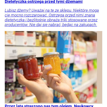
Dietetyczka ostrzega przed tymi dżemami
Lubisz dżemy? Uważaj na te ze sklepu. Niektóre mogą
cię mocno rozczarować. Ostrzega przed nimi znana
dietetyczka i bezlitośnie obnaża triki stosowane przez
producentów. Nie daj się nabrać, będąc na zakupach.
Przez lata straszono nas tym olejem. Naukowcy