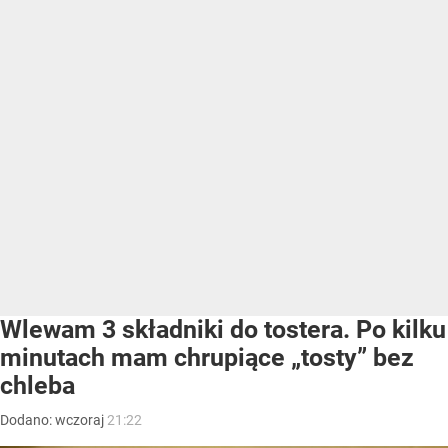
Wlewam 3 składniki do tostera. Po kilku
minutach mam chrupiące „tosty” bez
chleba
Dodano:
wczoraj
21:22