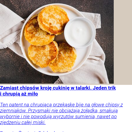
Zamiast chipsów kroję cukinię w talarki. Jeden trik
i chrupią aż miło
Ten patent na chrupiącą przekąskę bije na głowę chipsy z
ziemniaków. Przysmaki nie obciążają żołądka, smakują
wybornie i nie powodują wyrzutów sumienia, nawet po
zjedzeniu całej miski.