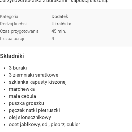
Jarzynowa sałatka z burakami i kapustą kiszoną.
Kategoria
Dodatek
Rodzaj kuchni
Ukraińska
Czas przygotowania
45 min.
Liczba porcji
4
Składniki
3 buraki
3 ziemniaki sałatkowe
szklanka kapusty kiszonej
marchewka
mała cebula
puszka groszku
pęczek natki pietruszki
olej słonecznikowy
ocet jabłkowy, sól, pieprz, cukier