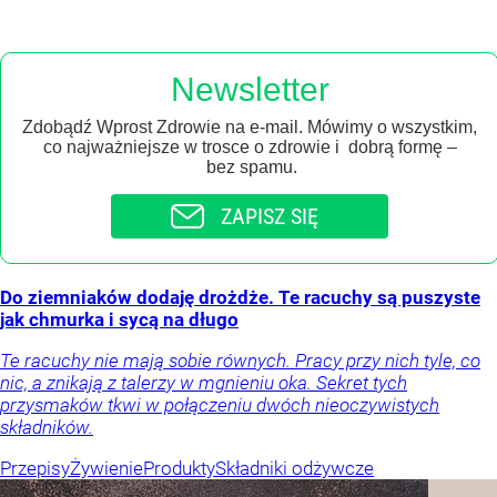
Newsletter
Zdobądź Wprost Zdrowie na e-mail. Mówimy o wszystkim,
co najważniejsze w trosce o zdrowie i dobrą formę –
bez spamu.
ZAPISZ SIĘ
Do ziemniaków dodaję drożdże. Te racuchy są puszyste
jak chmurka i sycą na długo
Te racuchy nie mają sobie równych. Pracy przy nich tyle, co
nic, a znikają z talerzy w mgnieniu oka. Sekret tych
przysmaków tkwi w połączeniu dwóch nieoczywistych
składników.
Przepisy
Żywienie
Produkty
Składniki odżywcze