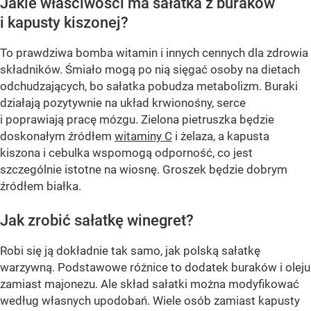
Jakie właściwości ma sałatka z buraków
i kapusty kiszonej?
To prawdziwa bomba witamin i innych cennych dla zdrowia
składników. Śmiało mogą po nią sięgać osoby na dietach
odchudzających, bo sałatka pobudza metabolizm. Buraki
działają pozytywnie na układ krwionośny, serce
i poprawiają pracę mózgu. Zielona pietruszka będzie
doskonałym źródłem
witaminy C
i żelaza, a kapusta
kiszona i cebulka wspomogą odporność, co jest
szczególnie istotne na wiosnę. Groszek będzie dobrym
źródłem białka.
Jak zrobić sałatkę winegret?
Robi się ją dokładnie tak samo, jak polską sałatkę
warzywną. Podstawowe różnice to dodatek buraków i oleju
zamiast majonezu. Ale skład sałatki można modyfikować
według własnych upodobań. Wiele osób zamiast kapusty