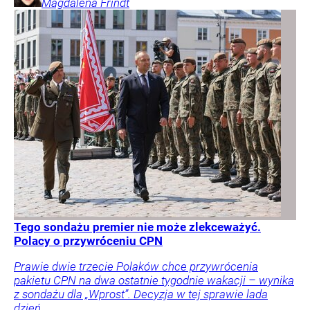
Magdalena
Frindt
Tego sondażu premier nie może zlekceważyć.
Polacy o przywróceniu CPN
Prawie dwie trzecie Polaków chce przywrócenia
pakietu CPN na dwa ostatnie tygodnie wakacji – wynika
z sondażu dla „Wprost”. Decyzja w tej sprawie lada
dzień.