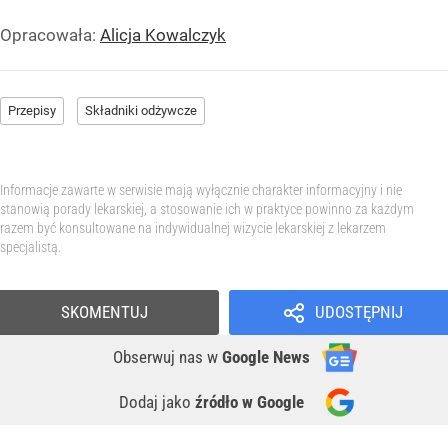
Opracowała:
Alicja Kowalczyk
Przepisy
Składniki odżywcze
Informacje zawarte w serwisie mają wyłącznie charakter informacyjny i nie
stanowią porady lekarskiej, a stosowanie ich w praktyce powinno za każdym
razem być konsultowane na indywidualnej wizycie lekarskiej z lekarzem
specjalistą.
SKOMENTUJ
UDOSTĘPNIJ
Obserwuj nas
w
Google News
Dodaj jako
źródło w Google