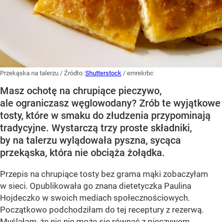
Przekąska na talerzu
/ Źródło:
Shutterstock
/
emrekrbc
Masz ochotę na chrupiące pieczywo,
ale ograniczasz węglowodany? Zrób te wyjątkowe
tosty, które w smaku do złudzenia przypominają
tradycyjne. Wystarczą trzy proste składniki,
by na talerzu wylądowała pyszna, sycąca
przekąska, która nie obciąża żołądka.
Przepis na chrupiące tosty bez grama mąki zobaczyłam
w sieci. Opublikowała go znana dietetyczka Paulina
Hojdeczko w swoich mediach społecznościowych.
Początkowo podchodziłam do tej receptury z rezerwą.
Myślałam, że nic nie może się równać z pieczywem.