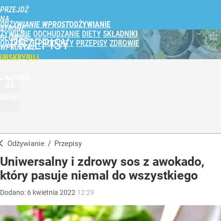
PRZEJDŹ
NA
ODŻYWIANIE WPROST
STRONĘ
ŻYWIENIE
ODCHUDZANIE
DIETY
SKŁADNIKI
GŁÓWNĄ
PRZEPISY
ODŻYWCZE
PRODUKTY
PRZEPISY
ZDROWIE
WPROST.PL
UBSKRYBUJ
ZALOGUJ
MENU
Odżywianie
/
Przepisy
Uniwersalny i zdrowy sos z awokado,
który pasuje niemal do wszystkiego
Dodano:
6
kwietnia
2022
12:29