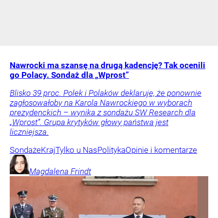
Nawrocki ma szansę na drugą kadencję? Tak ocenili
go Polacy. Sondaż dla „Wprost”
Blisko 39 proc. Polek i Polaków deklaruje, że ponownie
zagłosowałoby na Karola Nawrockiego w wyborach
prezydenckich – wynika z sondażu SW Research dla
„Wprost”. Grupa krytyków głowy państwa jest
liczniejsza.
Sondaże
Kraj
Tylko u Nas
Polityka
Opinie i komentarze
Magdalena
Frindt