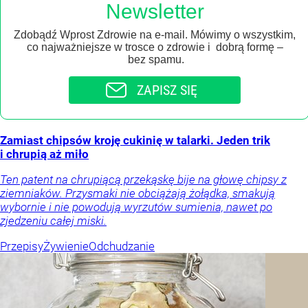
Newsletter
Zdobądź Wprost Zdrowie na e-mail. Mówimy o wszystkim,
co najważniejsze w trosce o zdrowie i dobrą formę –
bez spamu.
ZAPISZ SIĘ
Zamiast chipsów kroję cukinię w talarki. Jeden trik
i chrupią aż miło
Ten patent na chrupiącą przekąskę bije na głowę chipsy z
ziemniaków. Przysmaki nie obciążają żołądka, smakują
wybornie i nie powodują wyrzutów sumienia, nawet po
zjedzeniu całej miski.
Przepisy
Żywienie
Odchudzanie