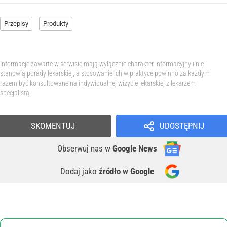
Przepisy
Produkty
Informacje zawarte w serwisie mają wyłącznie charakter informacyjny i nie
stanowią porady lekarskiej, a stosowanie ich w praktyce powinno za każdym
razem być konsultowane na indywidualnej wizycie lekarskiej z lekarzem
specjalistą.
SKOMENTUJ
UDOSTĘPNIJ
Obserwuj nas
w
Google News
Dodaj jako
źródło w Google