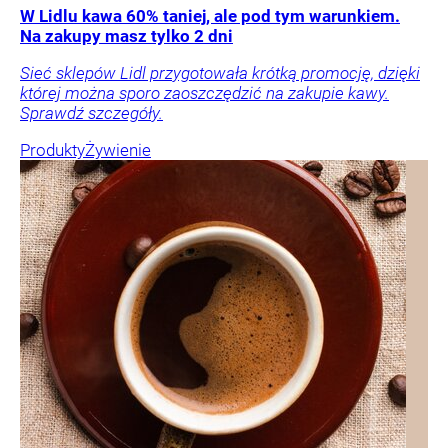
W Lidlu kawa 60% taniej, ale pod tym warunkiem.
Na zakupy masz tylko 2 dni
Sieć sklepów Lidl przygotowała krótką promocję, dzięki
której można sporo zaoszczędzić na zakupie kawy.
Sprawdź szczegóły.
Produkty
Żywienie