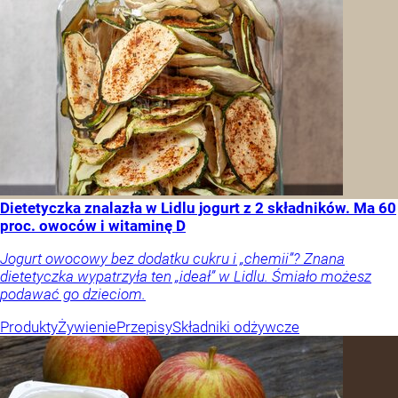
Dietetyczka znalazła w Lidlu jogurt z 2 składników. Ma 60
proc. owoców i witaminę D
Jogurt owocowy bez dodatku cukru i „chemii”? Znana
dietetyczka wypatrzyła ten „ideał” w Lidlu. Śmiało możesz
podawać go dzieciom.
Produkty
Żywienie
Przepisy
Składniki odżywcze