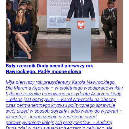
Były rzecznik Dudy ocenił pierwszy rok
Nawrockiego. Padły mocne słowa
Mija pierwszy rok prezydentury Karola Nawrockiego.
Dla Marcina Kędryny – wieloletniego współpracownika i
byłego rzecznika prasowego prezydenta Andrzeja Dudy
– bilans jest pozytywny: – Karol Nawrocki na obecny
czas permanentnego kryzysu politycznego sprawuje
swój urząd w sposób dojrzały i adekwatny do wyzwań –
akcentuje. Jednocześnie przestrzega przed
porównywaniem kolejnych prezydentów. – Andrzej
Duda zdał w paru sytuacjach egzamin celująco, ale