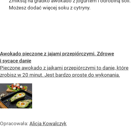
Zmiksuj na gładko awokado z jogurtem i odrobiną soli.
Możesz dodać więcej soku z cytryny.
OCEŃ PRZEPIS
Awokado pieczone z jajami przepiórczymi. Zdrowe
i sycące danie
Pieczone awokado z jajkami przepiórczymi to danie, które
zrobisz w 20 minut. Jest bardzo proste do wykonania.
Opracowała:
Alicja Kowalczyk