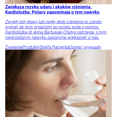
Zwiększa ryzyko udaru i skoków ciśnienia.
Kardiolożka: Polacy zapominają o tym nawyku
Zwykły ból głowy lub nagły skok ciśnienia to często
sygnał, że twój organizm po prostu woła o pomoc.
Kardiolożka dr Anna Bartusiak-Chatys ostrzega: o tym
najprostszym nawyku zapomina większość z nas.
Żywienie
Produkty
Strefa Pacjenta
Opinie i wywiady