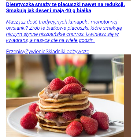
Dietetyczka smaży te placuszki nawet na redukcji.
Smakują jak deser i mają 40 g białka
Masz już dość tradycyjnych kanapek i monotonnej
owsianki? Zrób te białkowe placuszki, które smakują
niczym słynne hiszpańskie churros. Uwiniesz się w
kwadrans, a nasycą cię na wiele godzin.
Przepisy
Żywienie
Składniki odżywcze