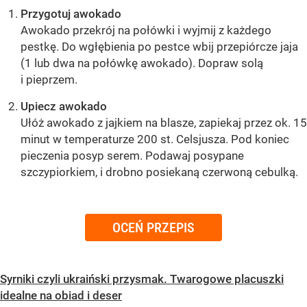
Przygotuj awokado
Awokado przekrój na połówki i wyjmij z każdego
pestkę. Do wgłębienia po pestce wbij przepiórcze jaja
(1 lub dwa na połówkę awokado). Dopraw solą
i pieprzem.
Upiecz awokado
Ułóż awokado z jajkiem na blasze, zapiekaj przez ok. 15
minut w temperaturze 200 st. Celsjusza. Pod koniec
pieczenia posyp serem. Podawaj posypane
szczypiorkiem, i drobno posiekaną czerwoną cebulką.
OCEŃ PRZEPIS
Syrniki czyli ukraiński przysmak. Twarogowe placuszki
idealne na obiad i deser