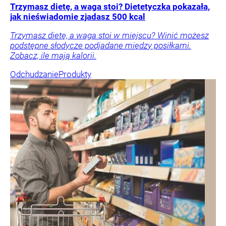
Trzymasz dietę, a waga stoi? Dietetyczka pokazała,
jak nieświadomie zjadasz 500 kcal
Trzymasz dietę, a waga stoi w miejscu? Winić możesz
podstępne słodycze podjadane między posiłkami.
Zobacz, ile mają kalorii.
Odchudzanie
Produkty