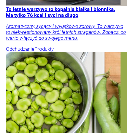
To letnie warzywo to kopalnia białka i błonnika.
Ma tylko 76 kcal i syci na długo
Aromatyczny, sycący i wyjątkowo zdrowy. To warzywo
to niekwestionowany król letnich straganów. Zobacz, co
warto włączyć do swojego menu.
Odchudzanie
Produkty