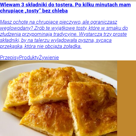
Wlewam 3 składniki do tostera. Po kilku minutach mam
chrupiące „tosty” bez chleba
Masz ochotę na chrupiące pieczywo, ale ograniczasz
węglowodany? Zrób te wyjątkowe tosty, które w smaku do
złudzenia przypominają tradycyjne. Wystarczą trzy proste
składniki, by na talerzu wylądowała pyszna, sycąca
przekąska, która nie obciąża żołądka.
Przepisy
Produkty
Żywienie