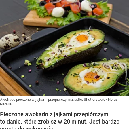
Awokado pieczone w jajkami przepiórczymi
Źródło:
Shutterstock
/
Nerus
Natalia
Pieczone awokado z jajkami przepiórczymi
to danie, które zrobisz w 20 minut. Jest bardzo
proste do wykonania.