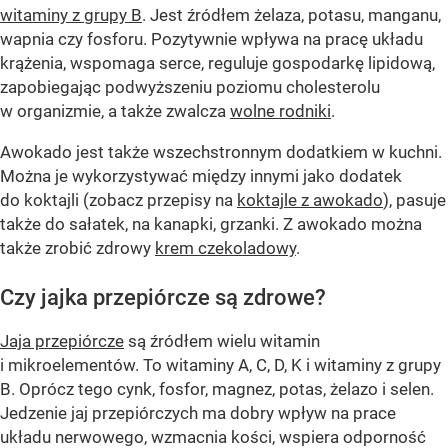
witaminy z grupy B
. Jest źródłem żelaza, potasu, manganu,
wapnia czy fosforu. Pozytywnie wpływa na pracę układu
krążenia, wspomaga serce, reguluje gospodarkę lipidową,
zapobiegając podwyższeniu poziomu cholesterolu
w organizmie, a także zwalcza
wolne rodniki
.
Awokado jest także wszechstronnym dodatkiem w kuchni.
Można je wykorzystywać między innymi jako dodatek
do koktajli (zobacz przepisy na
koktajle z awokado
), pasuje
także do sałatek, na kanapki, grzanki. Z awokado można
także zrobić zdrowy
krem czekoladowy
.
Czy jajka przepiórcze są zdrowe?
Jaja przepiórcze
są źródłem wielu witamin
i mikroelementów. To witaminy A, C, D, K i witaminy z grupy
B. Oprócz tego cynk, fosfor, magnez, potas, żelazo i selen.
Jedzenie jaj przepiórczych ma dobry wpływ na prace
układu nerwowego, wzmacnia kości, wspiera odporność