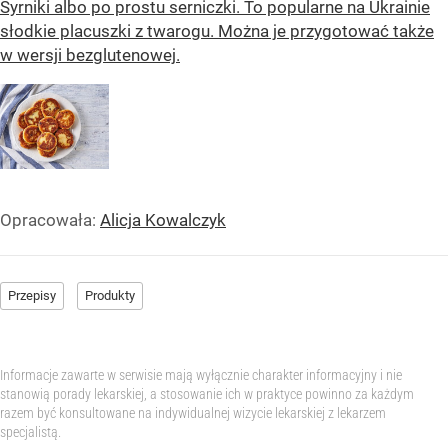
Syrniki albo po prostu serniczki. To popularne na Ukrainie
słodkie placuszki z twarogu. Można je przygotować także
w wersji bezglutenowej.
Opracowała:
Alicja Kowalczyk
Przepisy
Produkty
Informacje zawarte w serwisie mają wyłącznie charakter informacyjny i nie
stanowią porady lekarskiej, a stosowanie ich w praktyce powinno za każdym
razem być konsultowane na indywidualnej wizycie lekarskiej z lekarzem
specjalistą.