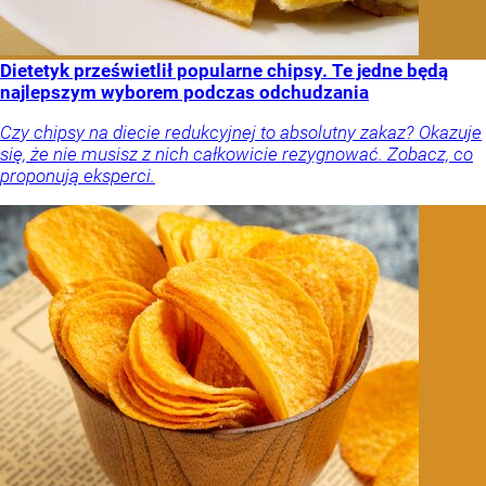
Dietetyk prześwietlił popularne chipsy. Te jedne będą
najlepszym wyborem podczas odchudzania
Czy chipsy na diecie redukcyjnej to absolutny zakaz? Okazuje
się, że nie musisz z nich całkowicie rezygnować. Zobacz, co
proponują eksperci.