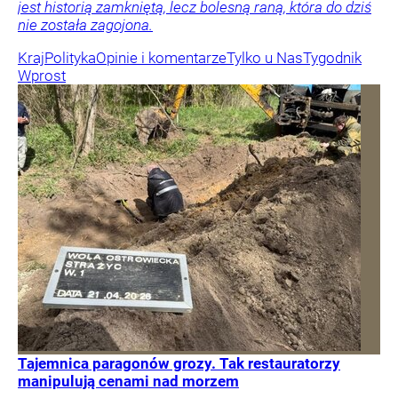
jest historią zamkniętą, lecz bolesną raną, która do dziś
nie została zagojona.
Kraj
Polityka
Opinie i komentarze
Tylko u Nas
Tygodnik
Wprost
Tajemnica paragonów grozy. Tak restauratorzy
manipulują cenami nad morzem