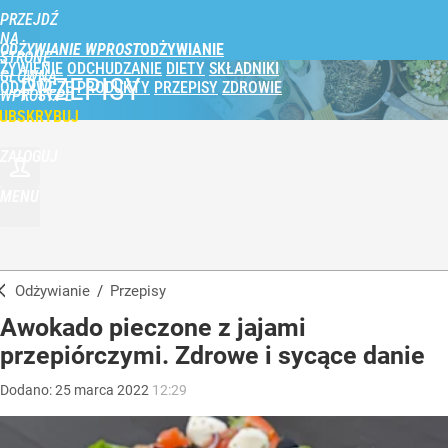
PRZEJDŹ
NA
ODŻYWIANIE WPROST
STRONĘ
ŻYWIENIE
ODCHUDZANIE
DIETY
SKŁADNIKI
GŁÓWNĄ
PRZEPISY
ODŻYWCZE
PRODUKTY
PRZEPISY
ZDROWIE
WPROST.PL
UBSKRYBUJ
ZALOGUJ
MENU
Odżywianie
/
Przepisy
Awokado pieczone z jajami
przepiórczymi. Zdrowe i sycące danie
Dodano:
25
marca
2022
12:29