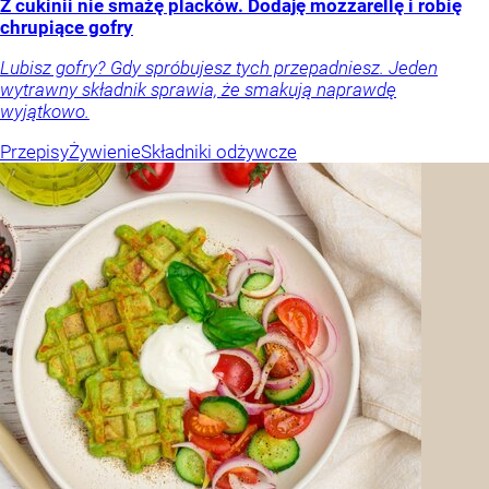
Z cukinii nie smażę placków. Dodaję mozzarellę i robię
chrupiące gofry
Lubisz gofry? Gdy spróbujesz tych przepadniesz. Jeden
wytrawny składnik sprawia, że smakują naprawdę
wyjątkowo.
Przepisy
Żywienie
Składniki odżywcze