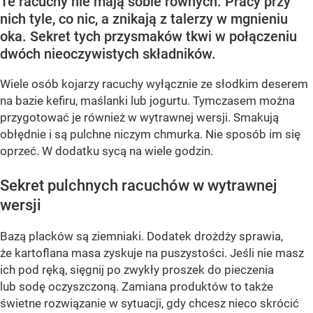
Te racuchy nie mają sobie równych. Pracy przy
nich tyle, co nic, a znikają z talerzy w mgnieniu
oka. Sekret tych przysmaków tkwi w połączeniu
dwóch nieoczywistych składników.
Wiele osób kojarzy racuchy wyłącznie ze słodkim deserem
na bazie kefiru, maślanki lub jogurtu. Tymczasem można
przygotować je również w wytrawnej wersji. Smakują
obłędnie i są pulchne niczym chmurka. Nie sposób im się
oprzeć. W dodatku sycą na wiele godzin.
Sekret pulchnych racuchów w wytrawnej
wersji
Bazą placków są ziemniaki. Dodatek drożdży sprawia,
że kartoflana masa zyskuje na puszystości. Jeśli nie masz
ich pod ręką, sięgnij po zwykły proszek do pieczenia
lub sodę oczyszczoną. Zamiana produktów to także
świetne rozwiązanie w sytuacji, gdy chcesz nieco skrócić