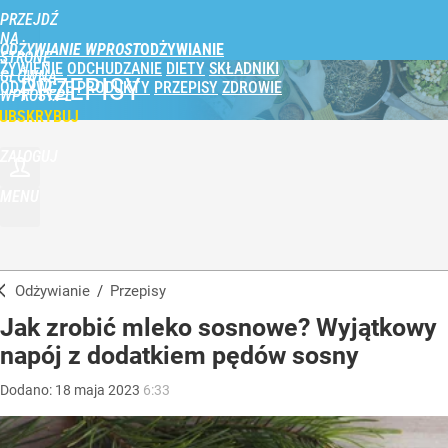
PRZEJDŹ
NA
ODŻYWIANIE WPROST
STRONĘ
ŻYWIENIE
ODCHUDZANIE
DIETY
SKŁADNIKI
GŁÓWNĄ
PRZEPISY
ODŻYWCZE
PRODUKTY
PRZEPISY
ZDROWIE
WPROST.PL
UBSKRYBUJ
ZALOGUJ
MENU
Odżywianie
/
Przepisy
Jak zrobić mleko sosnowe? Wyjątkowy
napój z dodatkiem pędów sosny
Dodano:
18
maja
2023
6:33