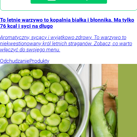
To letnie warzywo to kopalnia białka i błonnika. Ma tylko
76 kcal i syci na długo
Aromatyczny, sycący i wyjątkowo zdrowy. To warzywo to
niekwestionowany król letnich straganów. Zobacz, co warto
włączyć do swojego menu.
Odchudzanie
Produkty