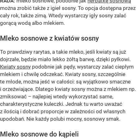
RADA:
mleko sosnowe, podobnie jak
herbatkę sosnową
można zrobić także z igieł sosny. To opcja dostępna przez
cały rok, także zimą. Wtedy wystarczy igły sosny zalać
gorącą wodą albo mlekiem.
Mleko sosnowe z kwiatów sosny
To prawdziwy rarytas, a takie mleko, jeśli kwiaty są już
dojrzałe, będzie miało lekko żółtą barwę, dzięki pyłkowi.
Kwiaty sosny
podobnie jak pędy, wystarczy zalać ciepłym
mlekiem i chwilę odczekać. Kwiaty sosny, szczególnie
te młode, można jeść w całości: są wyjątkowo smaczne
i orzeźwiające. Dlatego kwiaty sosny można z mlekiem np.
zmiksować – najlepiej wtedy wykorzystać same,
charakterystyczne kuleczki. Jednak tu warto uważać
z ilością i dobrać proporcje w zależności od własnych
upodobań. Nie każdy polubi mocny, sosnowy smak.
Mleko sosnowe do kąpieli