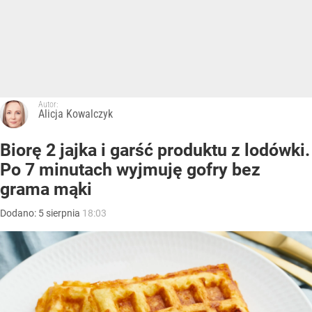
Autor:
Alicja Kowalczyk
Biorę 2 jajka i garść produktu z lodówki.
Po 7 minutach wyjmuję gofry bez
grama mąki
Dodano:
5
sierpnia
18:03