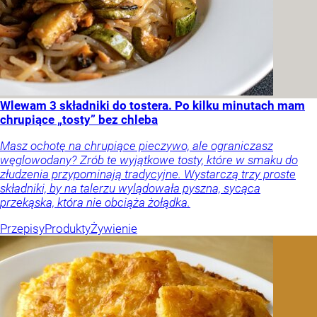
Wlewam 3 składniki do tostera. Po kilku minutach mam
chrupiące „tosty” bez chleba
Masz ochotę na chrupiące pieczywo, ale ograniczasz
węglowodany? Zrób te wyjątkowe tosty, które w smaku do
złudzenia przypominają tradycyjne. Wystarczą trzy proste
składniki, by na talerzu wylądowała pyszna, sycąca
przekąska, która nie obciąża żołądka.
Przepisy
Produkty
Żywienie