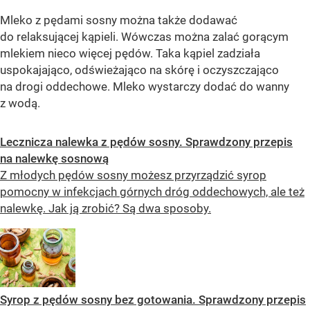
Mleko z pędami sosny można także dodawać
do relaksującej kąpieli. Wówczas można zalać gorącym
mlekiem nieco więcej pędów. Taka kąpiel zadziała
uspokajająco, odświeżająco na skórę i oczyszczająco
na drogi oddechowe. Mleko wystarczy dodać do wanny
z wodą.
Lecznicza nalewka z pędów sosny. Sprawdzony przepis
na nalewkę sosnową
Z młodych pędów sosny możesz przyrządzić syrop
pomocny w infekcjach górnych dróg oddechowych, ale też
nalewkę. Jak ją zrobić? Są dwa sposoby.
Syrop z pędów sosny bez gotowania. Sprawdzony przepis