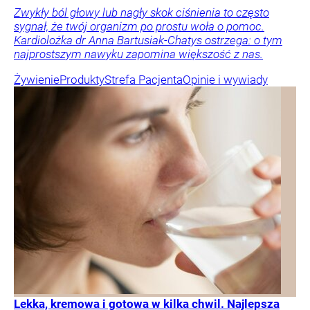
Zwykły ból głowy lub nagły skok ciśnienia to często
sygnał, że twój organizm po prostu woła o pomoc.
Kardiolożka dr Anna Bartusiak-Chatys ostrzega: o tym
najprostszym nawyku zapomina większość z nas.
Żywienie
Produkty
Strefa Pacjenta
Opinie i wywiady
Lekka, kremowa i gotowa w kilka chwil. Najlepsza