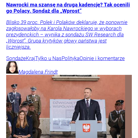
Nawrocki ma szansę na drugą kadencję? Tak ocenili
go Polacy. Sondaż dla „Wprost”
Blisko 39 proc. Polek i Polaków deklaruje, że ponownie
zagłosowałoby na Karola Nawrockiego w wyborach
prezydenckich – wynika z sondażu SW Research dla
„Wprost”. Grupa krytyków głowy państwa jest
liczniejsza.
Sondaże
Kraj
Tylko u Nas
Polityka
Opinie i komentarze
Magdalena
Frindt