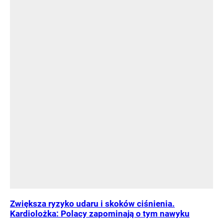
Zwiększa ryzyko udaru i skoków ciśnienia.
Kardiolożka: Polacy zapominają o tym nawyku