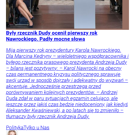
Były rzecznik Dudy ocenił pierwszy rok
Nawrockiego. Padły mocne słowa
Mija pierwszy rok prezydentury Karola Nawrockiego.
Dla Marcina Kędryny – wieloletniego współpracownika i
byłego rzecznika prasowego prezydenta Andrzeja Dudy
– bilans jest pozytywny: – Karol Nawrocki na obecny
czas permanentnego kryzysu politycznego sprawuje
swój urząd w sposób dojrzały i adekwatny do wyzwań –
akcentuje. Jednocześnie przestrzega przed
porównywaniem kolejnych prezydentów. – Andrzej
Duda zdał w paru sytuacjach egzamin celująco, ale
jeszcze przez jakiś czas będzie niedoceniony, jak kiedyś
Aleksander Kwaśniewski, a po latach się to zmieniło –
tłumaczy były rzecznik Andrzeja Dudy.
Polityka
Tylko u Nas