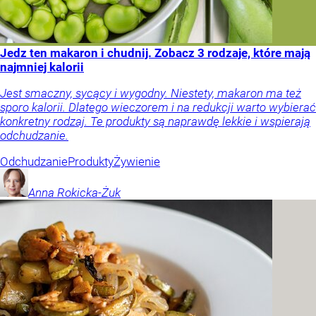
Jedz ten makaron i chudnij. Zobacz 3 rodzaje, które mają
najmniej kalorii
Jest smaczny, sycący i wygodny. Niestety, makaron ma też
sporo kalorii. Dlatego wieczorem i na redukcji warto wybierać
konkretny rodzaj. Te produkty są naprawdę lekkie i wspierają
odchudzanie.
Odchudzanie
Produkty
Żywienie
Anna
Rokicka-Żuk