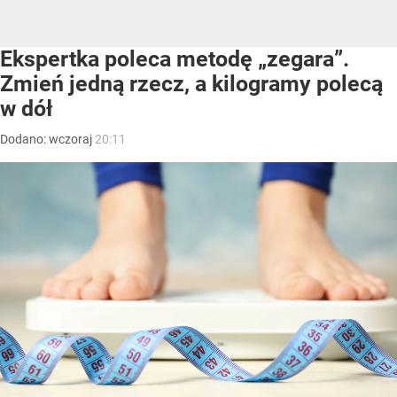
Ekspertka poleca metodę „zegara”.
Zmień jedną rzecz, a kilogramy polecą
w dół
Dodano:
wczoraj
20:11