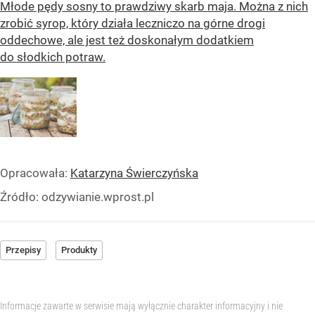
Młode pędy sosny to prawdziwy skarb maja. Można z nich
zrobić syrop, który działa leczniczo na górne drogi
oddechowe, ale jest też doskonałym dodatkiem
do słodkich potraw.
Opracowała:
Katarzyna Świerczyńska
Źródło:
odzywianie.wprost.pl
Przepisy
Produkty
Informacje zawarte w serwisie mają wyłącznie charakter informacyjny i nie