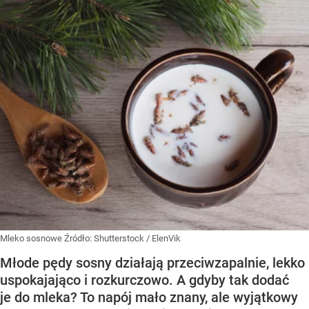
Mleko sosnowe
Źródło:
Shutterstock
/
ElenVik
Młode pędy sosny działają przeciwzapalnie, lekko
uspokajająco i rozkurczowo. A gdyby tak dodać
je do mleka? To napój mało znany, ale wyjątkowy