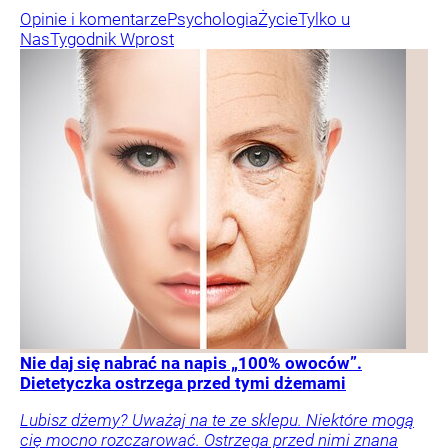
Opinie i komentarze
Psychologia
Życie
Tylko u
Nas
Tygodnik Wprost
Nie daj się nabrać na napis „100% owoców”.
Dietetyczka ostrzega przed tymi dżemami
Lubisz dżemy? Uważaj na te ze sklepu. Niektóre mogą
cię mocno rozczarować. Ostrzega przed nimi znana