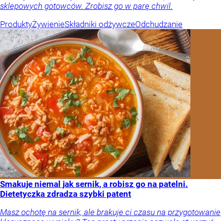
sklepowych gotowców. Zrobisz go w parę chwil.
Produkty
Żywienie
Składniki odżywcze
Odchudzanie
Smakuje niemal jak sernik, a robisz go na patelni.
Dietetyczka zdradza szybki patent
Masz ochotę na sernik, ale brakuje ci czasu na przygotowanie