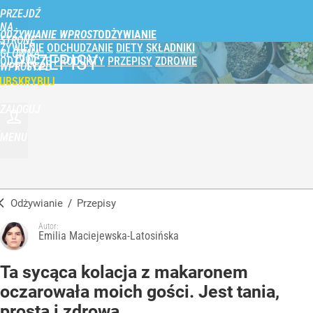
PRZEJDŹ
NA
ODŻYWIANIE WPROST
STRONĘ
ŻYWIENIE
ODCHUDZANIE
DIETY
SKŁADNIKI
GŁÓWNĄ
PRZEPISY
ODŻYWCZE
PRODUKTY
PRZEPISY
ZDROWIE
WPROST.PL
UBSKRYBUJ
ZALOGUJ
MENU
Odżywianie
/
Przepisy
Autor:
Emilia Maciejewska-Latosińska
Ta sycąca kolacja z makaronem
oczarowała moich gości. Jest tania,
prosta i zdrowa