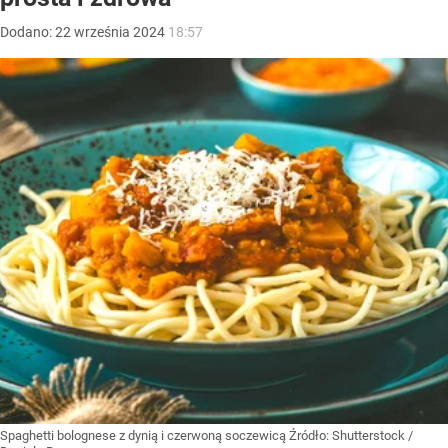
Dodano:
22
września
2024
18:57
Spaghetti bolognese z dynią i czerwoną soczewicą
Źródło:
Shutterstock
/