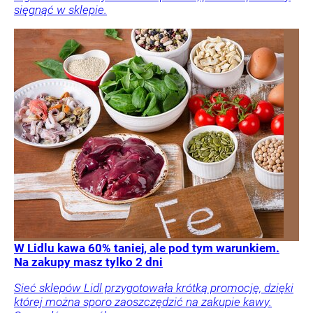
sięgnąć w sklepie.
W Lidlu kawa 60% taniej, ale pod tym warunkiem.
Na zakupy masz tylko 2 dni
Sieć sklepów Lidl przygotowała krótką promocję, dzięki
której można sporo zaoszczędzić na zakupie kawy.