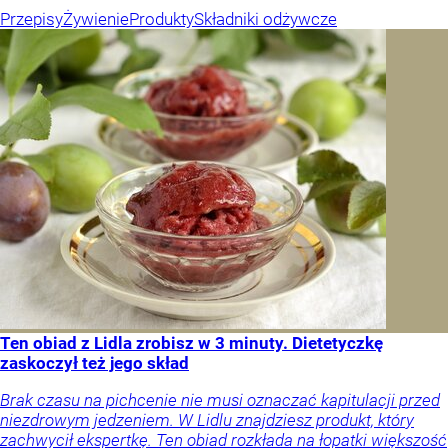
Przepisy
Żywienie
Produkty
Składniki odżywcze
Ten obiad z Lidla zrobisz w 3 minuty. Dietetyczkę
zaskoczył też jego skład
Brak czasu na pichcenie nie musi oznaczać kapitulacji przed
niezdrowym jedzeniem. W Lidlu znajdziesz produkt, który
zachwycił ekspertkę. Ten obiad rozkłada na łopatki większość