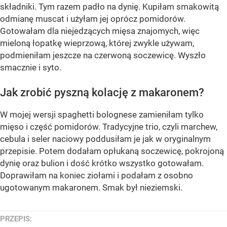
składniki. Tym razem padło na dynię. Kupiłam smakowitą
odmianę muscat i użyłam jej oprócz pomidorów.
Gotowałam dla niejedzących mięsa znajomych, więc
mieloną łopatkę wieprzową, której zwykle używam,
podmieniłam jeszcze na czerwoną soczewicę. Wyszło
smacznie i syto.
Jak zrobić pyszną kolację z makaronem?
W mojej wersji spaghetti bolognese zamieniłam tylko
mięso i część pomidorów. Tradycyjne trio, czyli marchew,
cebula i seler naciowy poddusiłam je jak w oryginalnym
przepisie. Potem dodałam opłukaną soczewicę, pokrojoną
dynię oraz bulion i dość krótko wszystko gotowałam.
Doprawiłam na koniec ziołami i podałam z osobno
ugotowanym makaronem. Smak był nieziemski.
PRZEPIS: