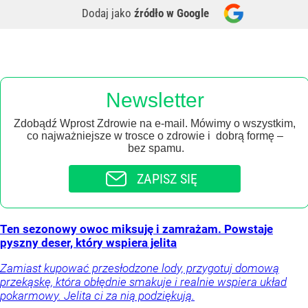
Dodaj jako
źródło w Google
Newsletter
Zdobądź Wprost Zdrowie na e-mail. Mówimy o wszystkim,
co najważniejsze w trosce o zdrowie i dobrą formę –
bez spamu.
ZAPISZ SIĘ
Ten sezonowy owoc miksuję i zamrażam. Powstaje
pyszny deser, który wspiera jelita
Zamiast kupować przesłodzone lody, przygotuj domową
przekąskę, która obłędnie smakuje i realnie wspiera układ
pokarmowy. Jelita ci za nią podziękują.