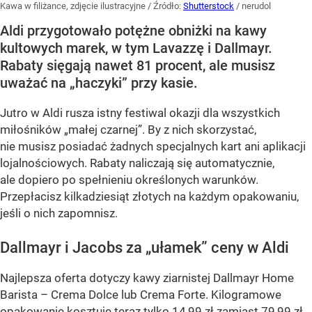
Kawa w filiżance, zdjęcie ilustracyjne
/ Źródło:
Shutterstock
/
nerudol
Aldi przygotowało potężne obniżki na kawy
kultowych marek, w tym Lavazzę i Dallmayr.
Rabaty sięgają nawet 81 procent, ale musisz
uważać na „haczyki” przy kasie.
Jutro w Aldi rusza istny festiwal okazji dla wszystkich
miłośników „małej czarnej”. By z nich skorzystać,
nie musisz posiadać żadnych specjalnych kart ani aplikacji
lojalnościowych. Rabaty naliczają się automatycznie,
ale dopiero po spełnieniu określonych warunków.
Przepłacisz kilkadziesiąt złotych na każdym opakowaniu,
jeśli o nich zapomnisz.
Dallmayr i Jacobs za „ułamek” ceny w Aldi
Najlepsza oferta dotyczy kawy ziarnistej Dallmayr Home
Barista – Crema Dolce lub Crema Forte. Kilogramowe
opakowanie kosztuje teraz tylko 14,99 zł zamiast 79,99 zł.