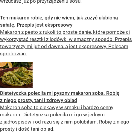
wrzucasz już po przyrządzeniu sosu.
Ten makaron robię, gdy nie wiem, jak zużyć ulubioną
sałatę. Przepis jest ekspresowy
Makaron z pesto z rukoli to proste danie, które pomoże ci
wykorzystać resztki z lodówki w smaczny sposób. Przepis
towarzyszy mi już od dawna, a jest ekspresowy. Polecam
spróbować.
Dietetyczka poleciła mi pyszny makaron soba. Robię
z niego prosty, tani i zdrowy obiad
Makaron soba to ciekawy w smaku i bardzo cenny
makaron. Dietetyczka poleciła mi go w jednym
z jadłospisów i od razu się z nim polubiłam. Robię z niego
prosty i dość tani obiad.