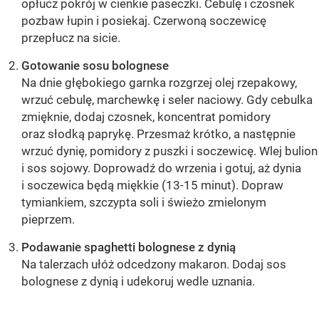
opłucz pokrój w cienkie paseczki. Cebulę i czosnek
pozbaw łupin i posiekaj. Czerwoną soczewicę
przepłucz na sicie.
Gotowanie sosu bolognese
Na dnie głębokiego garnka rozgrzej olej rzepakowy,
wrzuć cebulę, marchewkę i seler naciowy. Gdy cebulka
zmięknie, dodaj czosnek, koncentrat pomidory
oraz słodką paprykę. Przesmaż krótko, a następnie
wrzuć dynię, pomidory z puszki i soczewicę. Wlej bulion
i sos sojowy. Doprowadź do wrzenia i gotuj, aż dynia
i soczewica będą miękkie (13-15 minut). Dopraw
tymiankiem, szczypta soli i świeżo zmielonym
pieprzem.
Podawanie spaghetti bolognese z dynią
Na talerzach ułóż odcedzony makaron. Dodaj sos
bolognese z dynią i udekoruj wedle uznania.