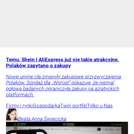
Temu, Shein i AliExpress już nie takie atrakcyjne.
Polaków zapytano o zakupy
Nowe unijne cła zmieniły zakupowe przyzwyczajenia
Polaków. Sondaż dla „Wprost” pokazuje, że niemal
połowa badanych ograniczyła zakupy na azjatyckich
platformach.
Firmy i rynki
Gospodarka
Twój portfel
Tylko u Nas
Beata Anna
Święcicka