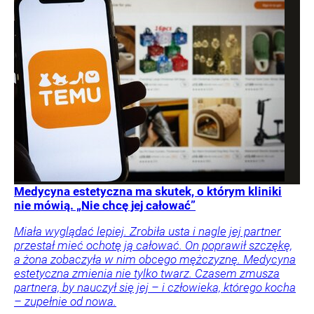
Medycyna estetyczna ma skutek, o którym kliniki
nie mówią. „Nie chcę jej całować”
Miała wyglądać lepiej. Zrobiła usta i nagle jej partner
przestał mieć ochotę ją całować. On poprawił szczękę,
a żona zobaczyła w nim obcego mężczyznę. Medycyna
estetyczna zmienia nie tylko twarz. Czasem zmusza
partnera, by nauczył się jej – i człowieka, którego kocha
– zupełnie od nowa.