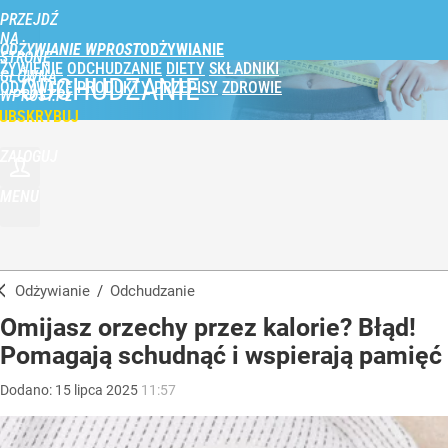
PRZEJDŹ
NA
ODŻYWIANIE WPROST
STRONĘ
ŻYWIENIE
ODCHUDZANIE
DIETY
SKŁADNIKI
GŁÓWNĄ
ODCHUDZANIE
ODŻYWCZE
PRODUKTY
PRZEPISY
ZDROWIE
WPROST.PL
UBSKRYBUJ
ZALOGUJ
MENU
Odżywianie
/
Odchudzanie
Omijasz orzechy przez kalorie? Błąd!
Pomagają schudnąć i wspierają pamięć
Dodano:
15
lipca
2025
11:57