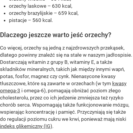
orzechy laskowe – 630 kcal,
orzechy brazylijskie – 659 kcal,
pistacje – 560 kcal.
Dlaczego jeszcze warto jeść orzechy?
Co więcej, orzechy są jedną z najzdrowszych przekąsek,
dlatego powinny znaleźć się na stałe w naszym jadłospisie.
Dostarczają witamin z grupy B, witaminy E, a także
składników mineralnych, takich jak między innymi wapń,
potas, fosfor, magnez czy cynk. Nienasycone kwasy
tłuszczowe, które są zawarte w orzechach (w tym
kwasy
omega-3
i omega-6), pomagają obniżać poziom złego
cholesterolu, przez co ich jedzenie zmniejsza też ryzyko
chorób serca. Wspomagają także funkcjonowanie mózgu,
wspierając koncentrację i pamięć. Przyczyniają się także
do regulacji poziomu cukru we krwi, ponieważ mają niski
indeks glikemiczny (IG)
.