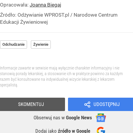
Opracowała:
Joanna Biegaj
Źródło:
Odżywianie WPROST.pl
/
Narodowe Centrum
Edukacji Żywieniowej
Odchudzanie
Żywienie
Informacje zawarte w serwisie mają wyłącznie charakter informacyjny i nie
stanowią porady lekarskiej, a stosowanie ich w praktyce powinno za każdym
razem być konsultowane na indywidualnej wizycie lekarskiej z lekarzem
specjalistą.
SKOMENTUJ
UDOSTĘPNIJ
Obserwuj nas
w
Google News
Dodaj jako
źródło w Google