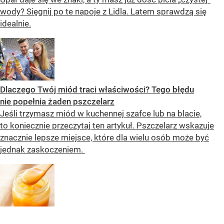
wody? Sięgnij po te napoje z Lidla. Latem sprawdzą się
idealnie.
Dlaczego Twój miód traci właściwości? Tego błędu
nie popełnia żaden pszczelarz
Jeśli trzymasz miód w kuchennej szafce lub na blacie,
to koniecznie przeczytaj ten artykuł. Pszczelarz wskazuje
znacznie lepsze miejsce, które dla wielu osób może być
jednak zaskoczeniem.