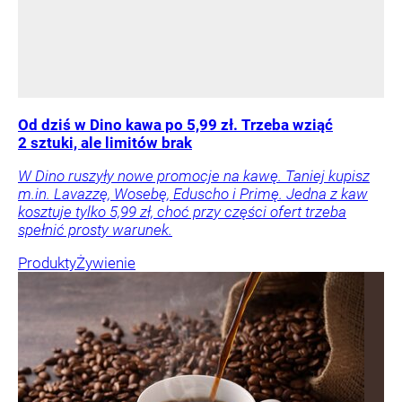
Od dziś w Dino kawa po 5,99 zł. Trzeba wziąć
2 sztuki, ale limitów brak
W Dino ruszyły nowe promocje na kawę. Taniej kupisz
m.in. Lavazzę, Wosebę, Eduscho i Primę. Jedna z kaw
kosztuje tylko 5,99 zł, choć przy części ofert trzeba
spełnić prosty warunek.
Produkty
Żywienie