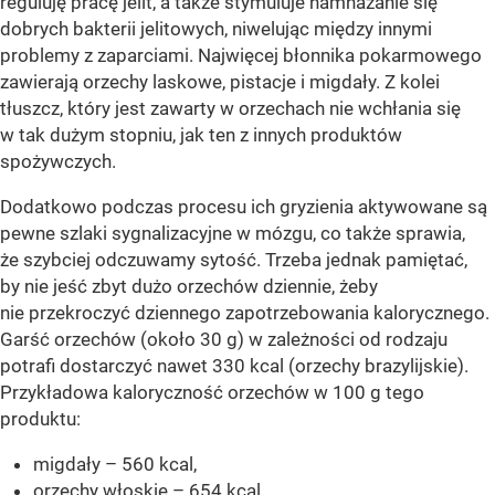
reguluję pracę jelit, a także stymuluje namnażanie się
dobrych bakterii jelitowych, niwelując między innymi
problemy z zaparciami. Najwięcej błonnika pokarmowego
zawierają orzechy laskowe, pistacje i migdały. Z kolei
tłuszcz, który jest zawarty w orzechach nie wchłania się
w tak dużym stopniu, jak ten z innych produktów
spożywczych.
Dodatkowo podczas procesu ich gryzienia aktywowane są
pewne szlaki sygnalizacyjne w mózgu, co także sprawia,
że szybciej odczuwamy sytość. Trzeba jednak pamiętać,
by nie jeść zbyt dużo orzechów dziennie, żeby
nie przekroczyć dziennego zapotrzebowania kalorycznego.
Garść orzechów (około 30 g) w zależności od rodzaju
potrafi dostarczyć nawet 330 kcal (orzechy brazylijskie).
Przykładowa kaloryczność orzechów w 100 g tego
produktu:
migdały – 560 kcal,
orzechy włoskie – 654 kcal,