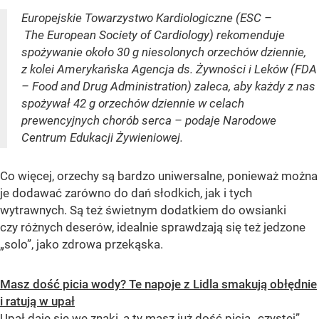
Europejskie Towarzystwo Kardiologiczne (ESC –
The European Society of Cardiology) rekomenduje
spożywanie około 30 g niesolonych orzechów dziennie,
z kolei Amerykańska Agencja ds. Żywności i Leków (FDA
– Food and Drug Administration) zaleca, aby każdy z nas
spożywał 42 g orzechów dziennie w celach
prewencyjnych chorób serca – podaje Narodowe
Centrum Edukacji Żywieniowej.
Co więcej, orzechy są bardzo uniwersalne, ponieważ można
je dodawać zarówno do dań słodkich, jak i tych
wytrawnych. Są też świetnym dodatkiem do owsianki
czy różnych deserów, idealnie sprawdzają się też jedzone
„solo”, jako zdrowa przekąska.
Masz dość picia wody? Te napoje z Lidla smakują obłędnie
i ratują w upał
Upał daje się we znaki, a ty masz już dość picia „czystej”