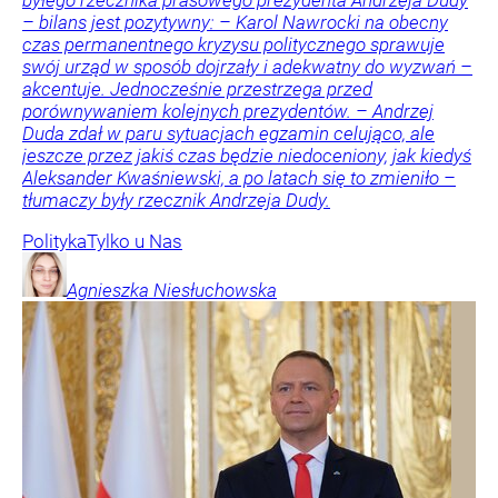
byłego rzecznika prasowego prezydenta Andrzeja Dudy
– bilans jest pozytywny: – Karol Nawrocki na obecny
czas permanentnego kryzysu politycznego sprawuje
swój urząd w sposób dojrzały i adekwatny do wyzwań –
akcentuje. Jednocześnie przestrzega przed
porównywaniem kolejnych prezydentów. – Andrzej
Duda zdał w paru sytuacjach egzamin celująco, ale
jeszcze przez jakiś czas będzie niedoceniony, jak kiedyś
Aleksander Kwaśniewski, a po latach się to zmieniło –
tłumaczy były rzecznik Andrzeja Dudy.
Polityka
Tylko u Nas
Agnieszka
Niesłuchowska