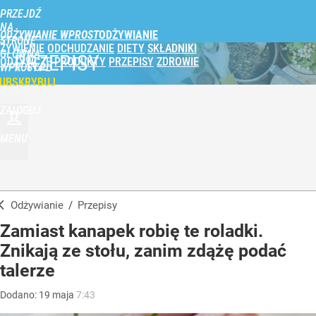
PRZEJDŹ
NA
ODŻYWIANIE WPROST
STRONĘ
ŻYWIENIE
ODCHUDZANIE
DIETY
SKŁADNIKI
GŁÓWNĄ
PRZEPISY
ODŻYWCZE
PRODUKTY
PRZEPISY
ZDROWIE
WPROST.PL
UBSKRYBUJ
ZALOGUJ
MENU
Odżywianie
/
Przepisy
Zamiast kanapek robię te roladki.
Znikają ze stołu, zanim zdążę podać
talerze
Dodano:
19
maja
7:43