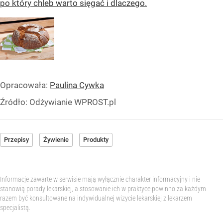
po który chleb warto sięgać i dlaczego.
Opracowała:
Paulina Cywka
Źródło:
Odżywianie WPROST.pl
Przepisy
Żywienie
Produkty
Informacje zawarte w serwisie mają wyłącznie charakter informacyjny i nie
stanowią porady lekarskiej, a stosowanie ich w praktyce powinno za każdym
razem być konsultowane na indywidualnej wizycie lekarskiej z lekarzem
specjalistą.