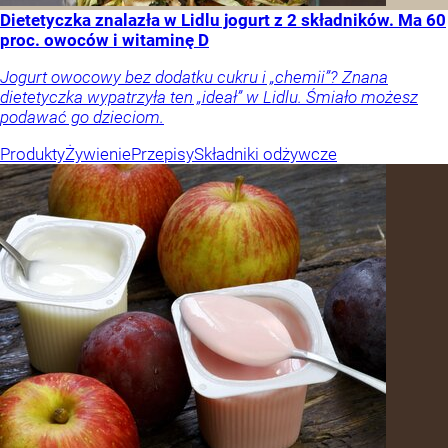
Dietetyczka znalazła w Lidlu jogurt z 2 składników. Ma 60
proc. owoców i witaminę D
Jogurt owocowy bez dodatku cukru i „chemii”? Znana
dietetyczka wypatrzyła ten „ideał” w Lidlu. Śmiało możesz
podawać go dzieciom.
Produkty
Żywienie
Przepisy
Składniki odżywcze