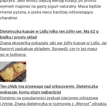
papryka. Jeśli wolisz lżejszą wersję kolacji, po prostu
wymień majonez na gęsty jogurt naturalny. Masa będzie
równie pyszna, a zyska nieco bardziej odświeżający
charakter.
Dietetyczka kupuje w Lidlu tylko ten żółty ser. Ma 62 g
białka i prosty skład
Znana ekspertka pokazała, jaki ser żółty kupuje w Lidlu. Jej
faworyt zaskakuje składem. Sprawdź, czy ty też masz
go w lodówce.
Ten chleb ma przewagę nad orkiszowym. Dietetyczka
wskazuje, komu służy najbardziej
Ostatnio na popularności zyskuje pieczywo orkiszowe
i żytnie. Znana dietetyczka w rozmowie z „Wprost” zdradza,