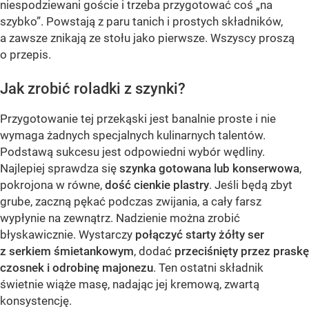
niespodziewani goście i trzeba przygotować coś „na
szybko”. Powstają z paru tanich i prostych składników,
a zawsze znikają ze stołu jako pierwsze. Wszyscy proszą
o przepis.
Jak zrobić roladki z szynki?
Przygotowanie tej przekąski jest banalnie proste i nie
wymaga żadnych specjalnych kulinarnych talentów.
Podstawą sukcesu jest odpowiedni wybór wędliny.
Najlepiej sprawdza się
szynka gotowana lub konserwowa
,
pokrojona w równe,
dość cienkie plastry
. Jeśli będą zbyt
grube, zaczną pękać podczas zwijania, a cały farsz
wypłynie na zewnątrz. Nadzienie można zrobić
błyskawicznie. Wystarczy
połączyć starty żółty ser
z serkiem śmietankowym
, dodać
przeciśnięty przez praskę
czosnek i odrobinę majonezu
. Ten ostatni składnik
świetnie wiąże masę, nadając jej kremową, zwartą
konsystencję.