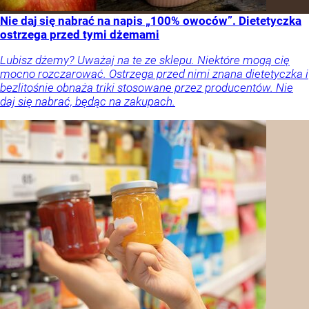
Nie daj się nabrać na napis „100% owoców”. Dietetyczka
ostrzega przed tymi dżemami
Lubisz dżemy? Uważaj na te ze sklepu. Niektóre mogą cię
mocno rozczarować. Ostrzega przed nimi znana dietetyczka i
bezlitośnie obnaża triki stosowane przez producentów. Nie
daj się nabrać, będąc na zakupach.