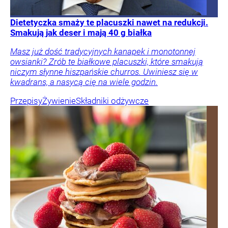
Dietetyczka smaży te placuszki nawet na redukcji.
Smakują jak deser i mają 40 g białka
Masz już dość tradycyjnych kanapek i monotonnej
owsianki? Zrób te białkowe placuszki, które smakują
niczym słynne hiszpańskie churros. Uwiniesz się w
kwadrans, a nasycą cię na wiele godzin.
Przepisy
Żywienie
Składniki odżywcze