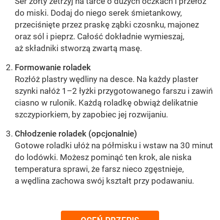
Ser żółty zetrzyj na tarce o dużych oczkach i przełóż
do miski. Dodaj do niego serek śmietankowy,
przeciśnięte przez praskę ząbki czosnku, majonez
oraz sól i pieprz. Całość dokładnie wymieszaj,
aż składniki stworzą zwartą masę.
Formowanie roladek
Rozłóż plastry wędliny na desce. Na każdy plaster
szynki nałóż 1–2 łyżki przygotowanego farszu i zawiń
ciasno w rulonik. Każdą roladkę obwiąż delikatnie
szczypiorkiem, by zapobiec jej rozwijaniu.
Chłodzenie roladek (opcjonalnie)
Gotowe roladki ułóż na półmisku i wstaw na 30 minut
do lodówki. Możesz pominąć ten krok, ale niska
temperatura sprawi, że farsz nieco zgęstnieje,
a wędlina zachowa swój kształt przy podawaniu.