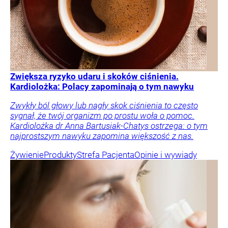
Zwiększa ryzyko udaru i skoków ciśnienia.
Kardiolożka: Polacy zapominają o tym nawyku
Zwykły ból głowy lub nagły skok ciśnienia to często
sygnał, że twój organizm po prostu woła o pomoc.
Kardiolożka dr Anna Bartusiak-Chatys ostrzega: o tym
najprostszym nawyku zapomina większość z nas.
Żywienie
Produkty
Strefa Pacjenta
Opinie i wywiady