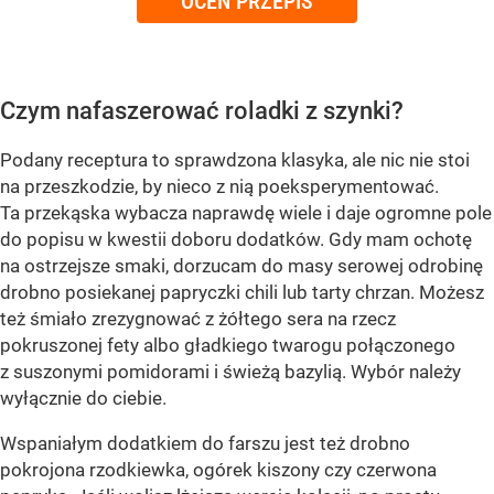
OCEŃ PRZEPIS
Czym nafaszerować roladki z szynki?
Podany receptura to sprawdzona klasyka, ale nic nie stoi
na przeszkodzie, by nieco z nią poeksperymentować.
Ta przekąska wybacza naprawdę wiele i daje ogromne pole
do popisu w kwestii doboru dodatków. Gdy mam ochotę
na ostrzejsze smaki, dorzucam do masy serowej odrobinę
drobno posiekanej papryczki chili lub tarty chrzan. Możesz
też śmiało zrezygnować z żółtego sera na rzecz
pokruszonej fety albo gładkiego twarogu połączonego
z suszonymi pomidorami i świeżą bazylią. Wybór należy
wyłącznie do ciebie.
Wspaniałym dodatkiem do farszu jest też drobno
pokrojona rzodkiewka, ogórek kiszony czy czerwona