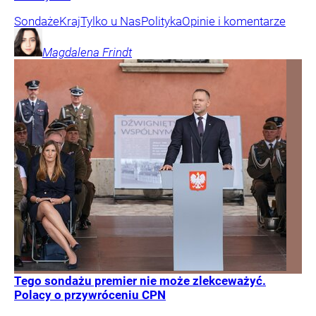
Sondaże
Kraj
Tylko u Nas
Polityka
Opinie i komentarze
Magdalena
Frindt
Tego sondażu premier nie może zlekceważyć.
Polacy o przywróceniu CPN