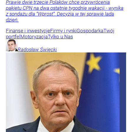
Prawie dwie trzecie Polaków chce przywrócenia
pakietu CPN na dwa ostatnie tygodnie wakacji - wynika
z sondażu dla “Wprost”. Decyzja w tej sprawie lada
dzień.
Finanse i inwestycje
Firmy i rynki
Gospodarka
Twój
portfel
Motoryzacja
Tylko u Nas
Radosław
Święcki