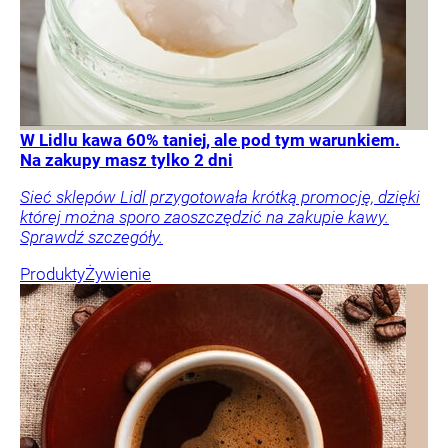
W Lidlu kawa 60% taniej, ale pod tym warunkiem.
Na zakupy masz tylko 2 dni
Sieć sklepów Lidl przygotowała krótką promocję, dzięki
której można sporo zaoszczędzić na zakupie kawy.
Sprawdź szczegóły.
Produkty
Żywienie