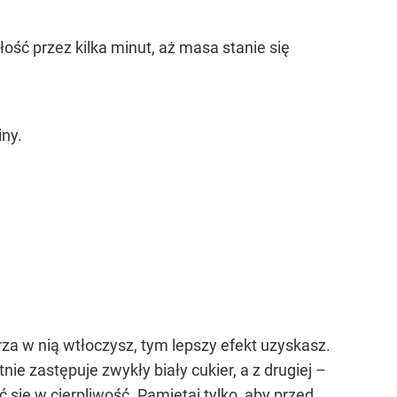
ość przez kilka minut, aż masa stanie się
iny.
a w nią wtłoczysz, tym lepszy efekt uzyskasz.
ie zastępuje zwykły biały cukier, a z drugiej –
 się w cierpliwość. Pamiętaj tylko, aby przed