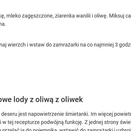
, mleko zagęszczone, ziarenka wanilii i oliwę. Miksuj cał
na.
naj wierzch i wstaw do zamrażarki na co najmniej 3 godz
OCEŃ PRZEPIS
we lody z oliwą z oliwek
seru jest napowietrzenie śmietanki. Im więcej powietrz
 tej recepturze podwójną funkcję. Z jednej strony świetn
przelać ją do pojemnika, wstawić do zamrażarki i uzbroić