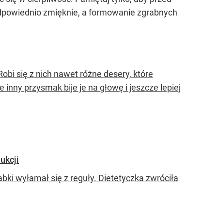
dpowiednio zmięknie, a formowanie zgrabnych
obi się z nich nawet różne desery, które
inny przysmak bije je na głowę i jeszcze lepiej
ukcji
bki wyłamał się z reguły. Dietetyczka zwróciła