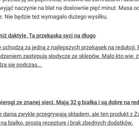
yjąć naczynie na blat na dosłownie pięć minut. Masa o
ze. Nie będzie też wymagało dużego wysiłku.
iż daktyle. Ta przekąska syci na długo
 uchodzą za jedną z najlepszych przekąsek na redukcji. R
dzeniem zastępują słodycze ze sklepów. Mało kto wie, że 
za się podczas...
erogi ze znanej sieci. Mają 32 g białka i są dobre na red
 dania zwykle przegrywają składem, ale ten produkt z Ża
na białko, prostą recepturę i brak zbędnych dodatków.