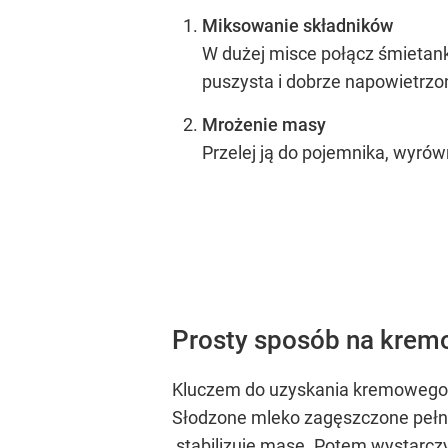
Miksowanie składników
W dużej misce połącz śmietankę
puszysta i dobrze napowietrzo
Mrożenie masy
Przelej ją do pojemnika, wyrów
Prosty sposób na kremo
Kluczem do uzyskania kremowego de
Słodzone mleko zagęszczone pełni w
stabilizuje masę. Potem wystarczy 