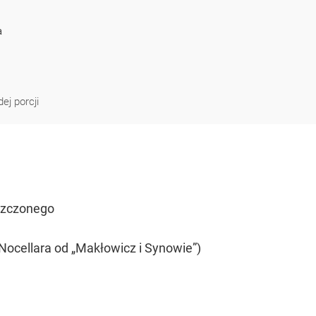
a
ej porcji
szczonego
ej Nocellara od „Makłowicz i Synowie”)