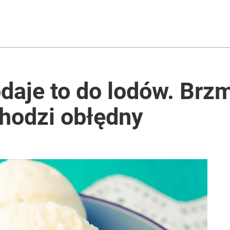
aje to do lodów. Brzm
chodzi obłędny