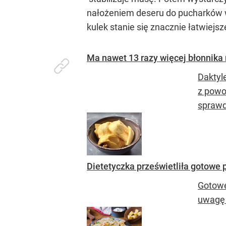
nałożeniem deseru do pucharków w
kulek stanie się znacznie łatwiejs
Ma nawet 13 razy więcej błonnika n
Daktyle
z powo
sprawd
Dietetyczka prześwietliła gotowe pi
Gotowe
uwagę 