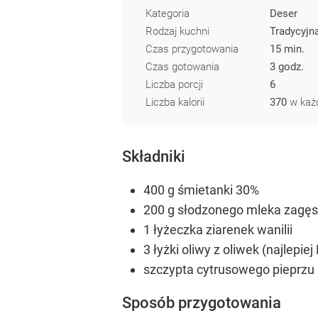
Kategoria
Deser
Rodzaj kuchni
Tradycyjn
Czas przygotowania
15 min.
Czas gotowania
3 godz.
Liczba porcji
6
Liczba kalorii
370
w każd
Składniki
400 g śmietanki 30%
200 g słodzonego mleka zagę
1 łyżeczka ziarenek wanilii
3 łyżki oliwy z oliwek (najlepi
szczypta cytrusowego pieprzu
Sposób przygotowania