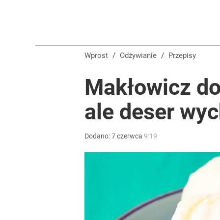
Wprost
/
Odżywianie
/
Przepisy
Makłowicz dod
ale deser wy
Dodano:
7
czerwca
9:19