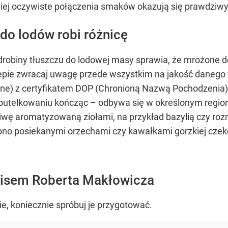
ej oczywiste połączenia smaków okazują się prawdziwy
do lodów robi różnicę
odrobiny tłuszczu do lodowej masy sprawia, że mrożone 
epie zwracaj uwagę przede wszystkim na jakość danego w
gine) z certyfikatem DOP (Chronioną Nazwą Pochodzenia), 
 butelkowaniu kończąc – odbywa się w określonym regionie
wę aromatyzowaną ziołami, na przykład bazylią czy rozm
no posiekanymi orzechami czy kawałkami gorzkiej czek
pisem Roberta Makłowicza
e, koniecznie spróbuj je przygotować.