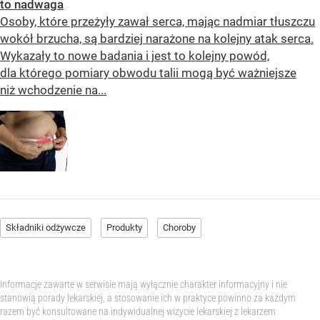
to nadwaga
Osoby, które przeżyły zawał serca, mając nadmiar tłuszczu
wokół brzucha, są bardziej narażone na kolejny atak serca.
Wykazały to nowe badania i jest to kolejny powód,
dla którego pomiary obwodu talii mogą być ważniejsze
niż wchodzenie na...
Składniki odżywcze
Produkty
Choroby
Informacje zawarte w serwisie mają wyłącznie charakter informacyjny i nie
stanowią porady lekarskiej, a stosowanie ich w praktyce powinno za każdym
razem być konsultowane na indywidualnej wizycie lekarskiej z lekarzem