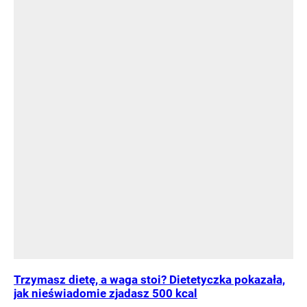
Trzymasz dietę, a waga stoi? Dietetyczka pokazała,
jak nieświadomie zjadasz 500 kcal