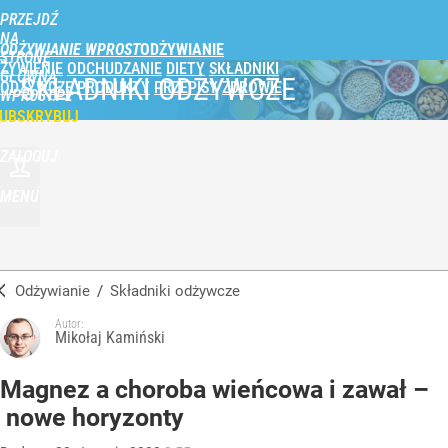
PRZEJDŹ
NA
ODŻYWIANIE WPROST
STRONĘ
ŻYWIENIE
ODCHUDZANIE
DIETY
SKŁADNIKI
GŁÓWNĄ
SKŁADNIKI ODŻYWCZE
ODŻYWCZE
PRODUKTY
PRZEPISY
ZDROWIE
WPROST.PL
UBSKRYBUJ
ZALOGUJ
MENU
Odżywianie
/
Składniki odżywcze
Autor:
Mikołaj Kamiński
Magnez a choroba wieńcowa i zawał –
nowe horyzonty