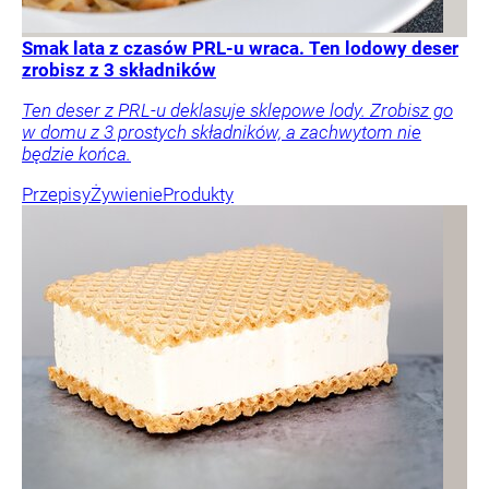
Smak lata z czasów PRL-u wraca. Ten lodowy deser
zrobisz z 3 składników
Ten deser z PRL-u deklasuje sklepowe lody. Zrobisz go
w domu z 3 prostych składników, a zachwytom nie
będzie końca.
Przepisy
Żywienie
Produkty