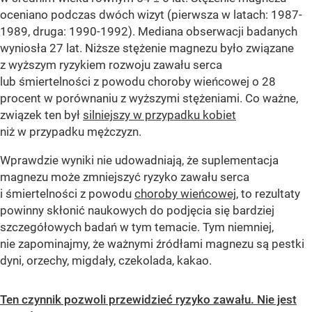
oceniano podczas dwóch wizyt (pierwsza w latach: 1987-
1989, druga: 1990-1992). Mediana obserwacji badanych
wyniosła 27 lat. Niższe stężenie magnezu było związane
z wyższym ryzykiem rozwoju zawału serca
lub śmiertelności z powodu choroby wieńcowej o 28
procent w porównaniu z wyższymi stężeniami. Co ważne,
związek ten był
silniejszy w przypadku kobiet
niż w przypadku mężczyzn.
Wprawdzie wyniki nie udowadniają, że suplementacja
magnezu może zmniejszyć ryzyko zawału serca
i śmiertelności z powodu
choroby wieńcowej
, to rezultaty
powinny skłonić naukowych do podjęcia się bardziej
szczegółowych badań w tym temacie. Tym niemniej,
nie zapominajmy, że ważnymi źródłami magnezu są pestki
dyni, orzechy, migdały, czekolada, kakao.
Ten czynnik pozwoli przewidzieć ryzyko zawału. Nie jest