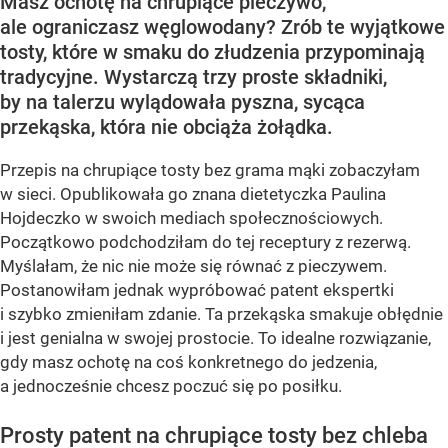
Masz ochotę na chrupiące pieczywo,
ale ograniczasz węglowodany? Zrób te wyjątkowe
tosty, które w smaku do złudzenia przypominają
tradycyjne. Wystarczą trzy proste składniki,
by na talerzu wylądowała pyszna, sycąca
przekąska, która nie obciąża żołądka.
Przepis na chrupiące tosty bez grama mąki zobaczyłam
w sieci. Opublikowała go znana dietetyczka Paulina
Hojdeczko w swoich mediach społecznościowych.
Początkowo podchodziłam do tej receptury z rezerwą.
Myślałam, że nic nie może się równać z pieczywem.
Postanowiłam jednak wypróbować patent ekspertki
i szybko zmieniłam zdanie. Ta przekąska smakuje obłędnie
i jest genialna w swojej prostocie. To idealne rozwiązanie,
gdy masz ochotę na coś konkretnego do jedzenia,
a jednocześnie chcesz poczuć się po posiłku.
Prosty patent na chrupiące tosty bez chleba