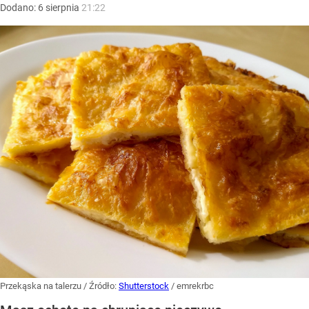
Dodano:
6
sierpnia
21:22
Przekąska na talerzu
/ Źródło:
Shutterstock
/
emrekrbc