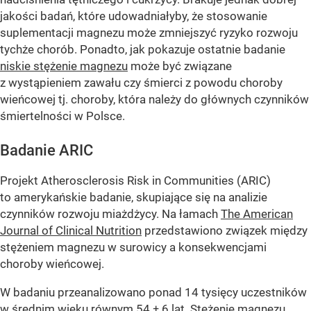
jakości badań, które udowadniałyby, że stosowanie
suplementacji magnezu może zmniejszyć ryzyko rozwoju
tychże chorób. Ponadto, jak pokazuje ostatnie badanie
niskie stężenie magnezu
może być związane
z wystąpieniem zawału czy śmierci z powodu choroby
wieńcowej tj. choroby, która należy do głównych czynników
śmiertelności w Polsce.
Badanie ARIC
Projekt Atherosclerosis Risk in Communities (ARIC)
to amerykańskie badanie, skupiające się na analizie
czynników rozwoju miażdżycy. Na łamach
The American
Journal of Clinical Nutrition
przedstawiono związek między
stężeniem magnezu w surowicy a konsekwencjami
choroby wieńcowej.
W badaniu przeanalizowano ponad 14 tysięcy uczestników
w średnim wieku równym 54 ± 6 lat. Stężenie magnezu