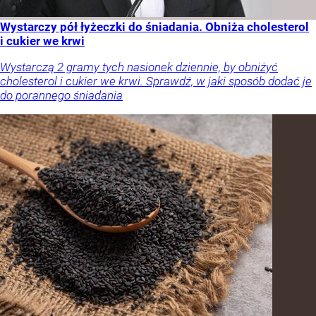
Wystarczy pół łyżeczki do śniadania. Obniża cholesterol
i cukier we krwi
Wystarczą 2 gramy tych nasionek dziennie, by obniżyć
cholesterol i cukier we krwi. Sprawdź, w jaki sposób dodać je
do porannego śniadania