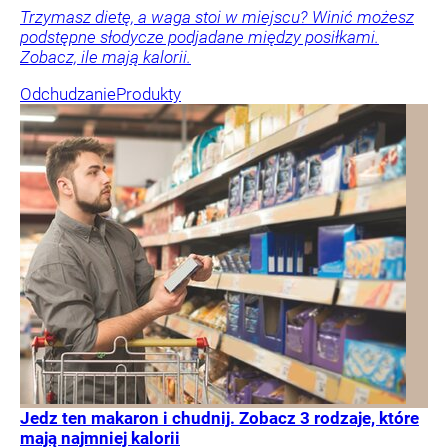
Trzymasz dietę, a waga stoi w miejscu? Winić możesz
podstępne słodycze podjadane między posiłkami.
Zobacz, ile mają kalorii.
Odchudzanie
Produkty
Jedz ten makaron i chudnij. Zobacz 3 rodzaje, które
mają najmniej kalorii