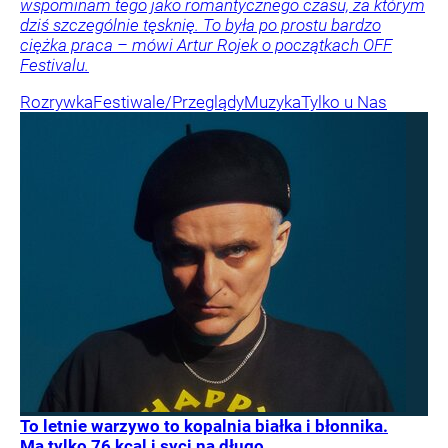
wspominam tego jako romantycznego czasu, za którym
dziś szczególnie tęsknię. To była po prostu bardzo
ciężka praca – mówi Artur Rojek o początkach OFF
Festivalu.
Rozrywka
Festiwale/Przeglądy
Muzyka
Tylko u Nas
To letnie warzywo to kopalnia białka i błonnika.
Ma tylko 76 kcal i syci na długo