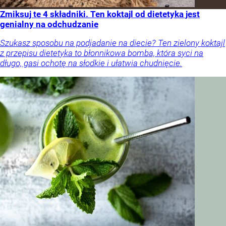
Zmiksuj te 4 składniki. Ten koktajl od dietetyka jest
genialny na odchudzanie
Szukasz sposobu na podjadanie na diecie? Ten zielony koktajl
z przepisu dietetyka to błonnikowa bomba, która syci na
długo, gasi ochotę na słodkie i ułatwia chudnięcie.