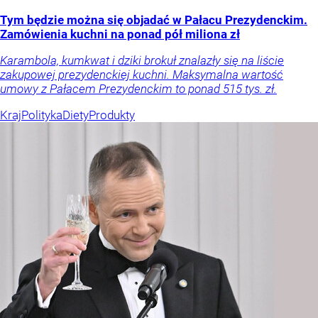
Tym będzie można się objadać w Pałacu Prezydenckim.
Zamówienia kuchni na ponad pół miliona zł
Karambola, kumkwat i dziki brokuł znalazły się na liście
zakupowej prezydenckiej kuchni. Maksymalna wartość
umowy z Pałacem Prezydenckim to ponad 515 tys. zł.
Kraj
Polityka
Diety
Produkty