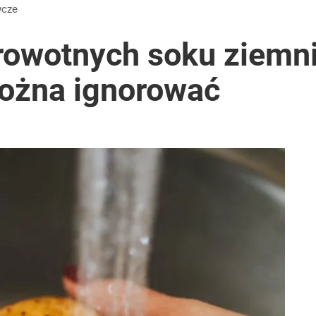
wcze
drowotnych soku ziemn
można ignorować