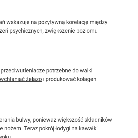
adań wskazuje na pozytywną korelację między
burzeń psychicznych, zwiększenie poziomu
przeciwutleniacze potrzebne do walki
j wchłaniać żelazo
i produkować kolagen
bierania bulwy, ponieważ większość składników
je nożem. Teraz pokrój łodygi na kawałki
soku.