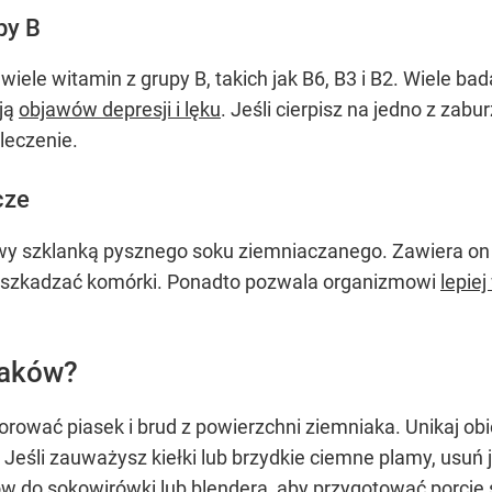
py B
iele witamin z grupy B, takich jak B6, B3 i B2. Wiele b
ją
objawów depresji i lęku
. Jeśli cierpisz na jedno z za
leczenie.
cze
y szklanką pysznego soku ziemniaczanego. Zawiera on 
 uszkadzać komórki. Ponadto pozwala organizmowi
lepie
iaków?
orować piasek i brud z powierzchni ziemniaka. Unikaj o
Jeśli zauważysz kiełki lub brzydkie ciemne plamy, usuń 
ów do sokowirówki lub blendera, aby przygotować porcję 