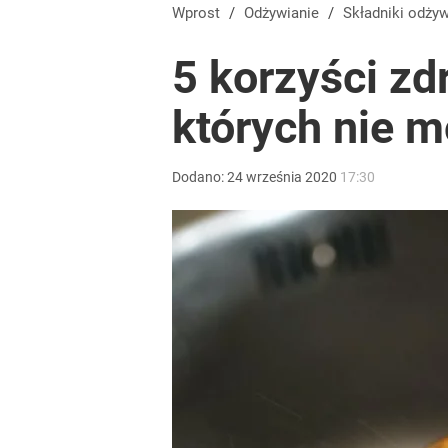
Wprost
/
Odżywianie
/
Składniki odży
5 korzyści z
których nie 
Dodano:
24
września
2020
17:30