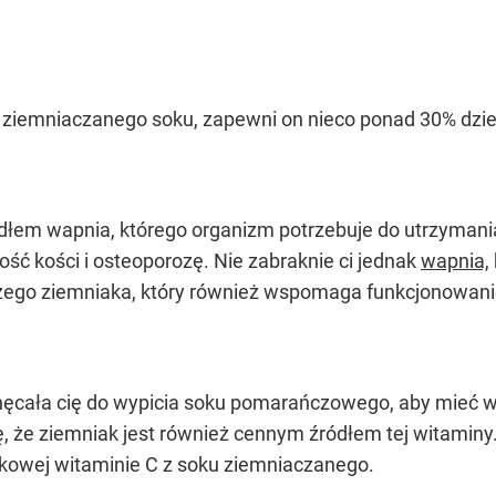
kę ziemniaczanego soku, zapewni on nieco ponad 30% dz
łem wapnia, którego organizm potrzebuje do utrzymani
ść kości i osteoporozę. Nie zabraknie ci jednak
wapnia,
żego ziemniaka, który również wspomaga funkcjonowani
ęcała cię do wypicia soku pomarańczowego, aby mieć 
, że ziemniak jest również cennym źródłem tej witamin
tkowej witaminie C z soku ziemniaczanego.