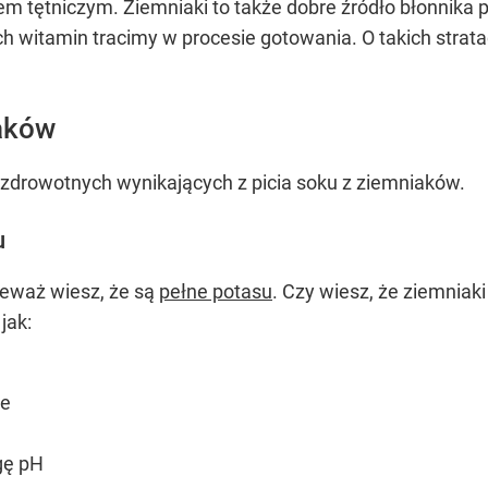
m tętniczym. Ziemniaki to także dobre źródło błonnika
 witamin tracimy w procesie gotowania. O takich stra
iaków
i zdrowotnych wynikających z picia soku z ziemniaków.
u
eważ wiesz, że są
pełne potasu
. Czy wiesz, że ziemniaki
jak:
ie
gę pH