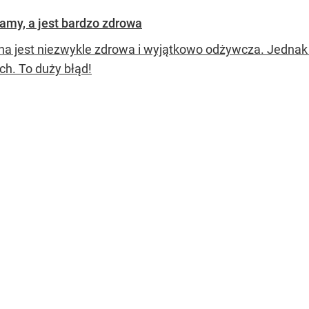
adamy, a jest bardzo zdrowa
ina jest niezwykle zdrowa i wyjątkowo odżywcza. Jednak 
ch. To duży błąd!