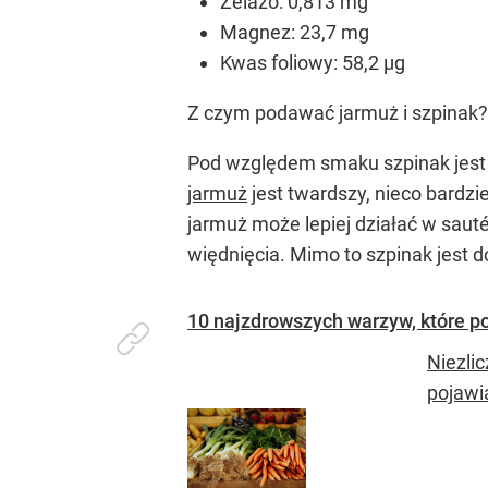
Żelazo: 0,813 mg
Magnez: 23,7 mg
Kwas foliowy: 58,2 µg
Z czym podawać jarmuż i szpinak?
Pod względem smaku szpinak jest ła
jarmuż
jest twardszy, nieco bardzi
jarmuż może lepiej działać w saut
więdnięcia. Mimo to szpinak jest
10 najzdrowszych warzyw, które po
Niezli
pojawia