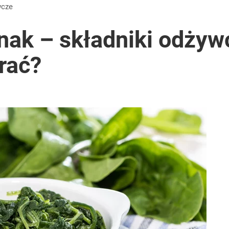
wcze
nak – składniki odżyw
rać?