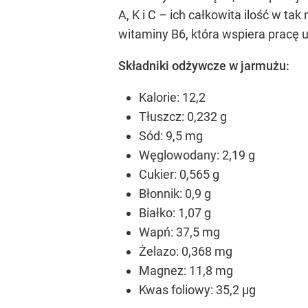
A, K i C – ich całkowita ilość w t
witaminy B6, która wspiera pracę
Składniki odżywcze w jarmużu:
Kalorie: 12,2
Tłuszcz: 0,232 g
Sód: 9,5 mg
Węglowodany: 2,19 g
Cukier: 0,565 g
Błonnik: 0,9 g
Białko: 1,07 g
Wapń: 37,5 mg
Żelazo: 0,368 mg
Magnez: 11,8 mg
Kwas foliowy: 35,2 µg