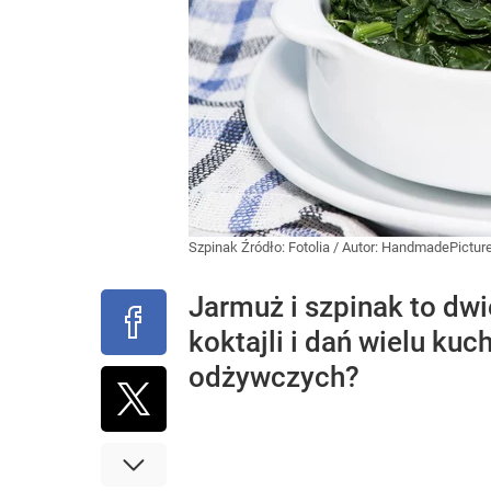
Szpinak
Źródło:
Fotolia
/
Autor: HandmadePictur
Jarmuż i szpinak to dwi
koktajli i dań wielu ku
odżywczych?