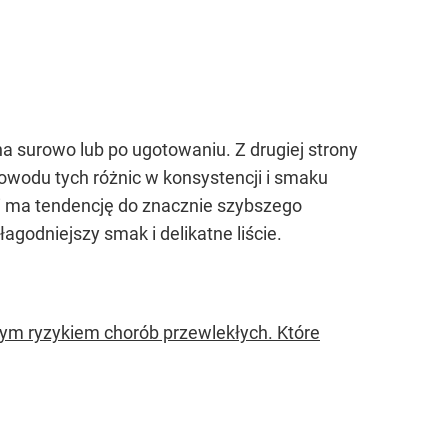
na surowo lub po ugotowaniu. Z drugiej strony
powodu tych różnic w konsystencji i smaku
 i ma tendencję do znacznie szybszego
agodniejszy smak i delikatne liście.
ym ryzykiem chorób przewlekłych. Które