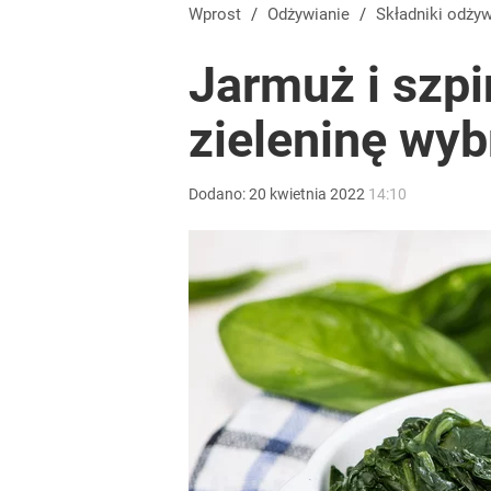
Wprost
/
Odżywianie
/
Składniki odży
Jarmuż i szpi
zieleninę wyb
Dodano:
20
kwietnia
2022
14:10