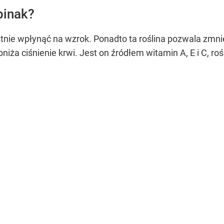
pinak?
nie wpłynąć na wzrok. Ponadto ta roślina pozwala zmnie
ża ciśnienie krwi. Jest on źródłem witamin A, E i C, rośl