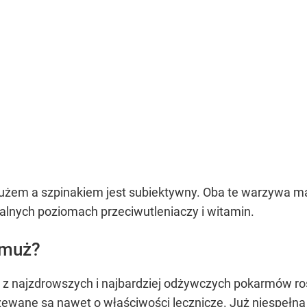
mużem a szpinakiem jest subiektywny. Oba te warzywa m
alnych poziomach przeciwutleniaczy i witamin.
rmuż?
z najzdrowszych i najbardziej odżywczych pokarmów rośl
rzewane są nawet o
właściwości lecznicze
. Już niespełna