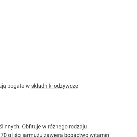
ają bogate w
składniki odżywcze
innych. Obfituje w różnego rodzaju
 70 g liści jarmużu zawiera bogactwo witamin