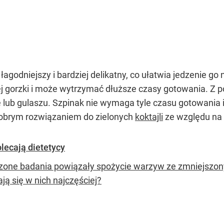
godniejszy i bardziej delikatny, co ułatwia jedzenie go 
ej gorzki i może wytrzymać dłuższe czasy gotowania. Z 
é lub gulaszu. Szpinak nie wymaga tyle czasu gotowania
 dobrym rozwiązaniem do zielonych
koktajli
ze względu na ł
lecają dietetycy
czone badania powiązały spożycie warzyw ze zmniejszon
ją się w nich najczęściej?