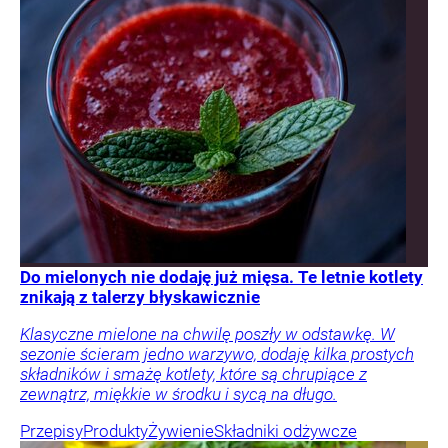
Do mielonych nie dodaję już mięsa. Te letnie kotlety
znikają z talerzy błyskawicznie
Klasyczne mielone na chwilę poszły w odstawkę. W
sezonie ścieram jedno warzywo, dodaję kilka prostych
składników i smażę kotlety, które są chrupiące z
zewnątrz, miękkie w środku i sycą na długo.
Przepisy
Produkty
Żywienie
Składniki odżywcze