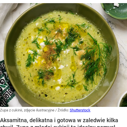
Zupa z cukinii, zdjęcie ilustracyjne
/ Źródło:
Shutterstock
Aksamitna, delikatna i gotowa w zaledwie kilka