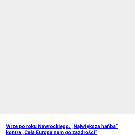
Wrze po roku Nawrockiego. „Największa hańba”
kontra „Cała Europa nam go zazdrości”