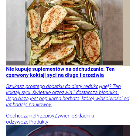
Nie kupuję suplementów na odchudzanie. Ten
czerwony koktajl syci na długo i orzeźwia
Szukasz prostego dodatku do diety redukcyjnej? Ten
koktajl syci, świetnie orzeźwia i dostarcza błonnika.
Jego bazą jest popularna herbata, której właściwości od
lat badają naukowcy.
Odchudzanie
Przepisy
Żywienie
Składniki
odżywcze
Produkty