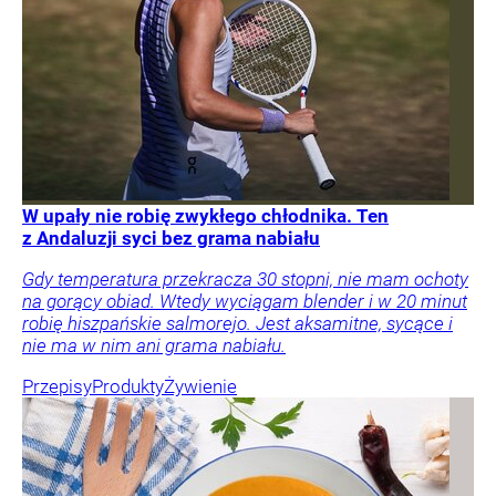
W upały nie robię zwykłego chłodnika. Ten
z Andaluzji syci bez grama nabiału
Gdy temperatura przekracza 30 stopni, nie mam ochoty
na gorący obiad. Wtedy wyciągam blender i w 20 minut
robię hiszpańskie salmorejo. Jest aksamitne, sycące i
nie ma w nim ani grama nabiału.
Przepisy
Produkty
Żywienie