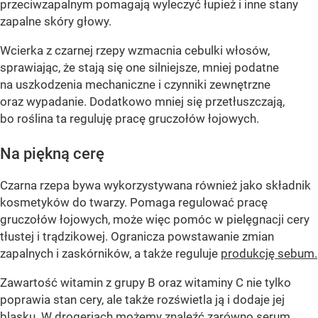
przeciwzapalnym pomagają wyleczyć łupież i inne stany
zapalne skóry głowy.
Wcierka z czarnej rzepy wzmacnia cebulki włosów,
sprawiając, że stają się one silniejsze, mniej podatne
na uszkodzenia mechaniczne i czynniki zewnętrzne
oraz wypadanie. Dodatkowo mniej się przetłuszczają,
bo roślina ta reguluję pracę gruczołów łojowych.
Na piękną cerę
Czarna rzepa bywa wykorzystywana również jako składnik
kosmetyków do twarzy. Pomaga regulować pracę
gruczołów łojowych, może więc pomóc w pielęgnacji cery
tłustej i trądzikowej. Ogranicza powstawanie zmian
zapalnych i zaskórników, a także reguluje
produkcję sebum.
Zawartość witamin z grupy B oraz witaminy C nie tylko
poprawia stan cery, ale także rozświetla ją i dodaje jej
blasku. W drogeriach możemy znaleźć zarówno serum