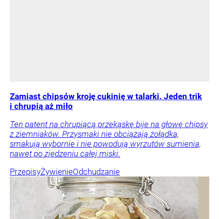
Zamiast chipsów kroję cukinię w talarki. Jeden trik
i chrupią aż miło
Ten patent na chrupiącą przekąskę bije na głowę chipsy
z ziemniaków. Przysmaki nie obciążają żołądka,
smakują wybornie i nie powodują wyrzutów sumienia,
nawet po zjedzeniu całej miski.
Przepisy
Żywienie
Odchudzanie