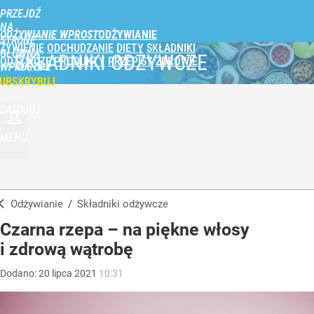
PRZEJDŹ
NA
ODŻYWIANIE WPROST
STRONĘ
ŻYWIENIE
ODCHUDZANIE
DIETY
SKŁADNIKI
GŁÓWNĄ
SKŁADNIKI ODŻYWCZE
ODŻYWCZE
PRODUKTY
PRZEPISY
ZDROWIE
WPROST.PL
UBSKRYBUJ
ZALOGUJ
MENU
Odżywianie
/
Składniki odżywcze
Czarna rzepa – na piękne włosy
i zdrową wątrobę
Dodano:
20
lipca
2021
10:31