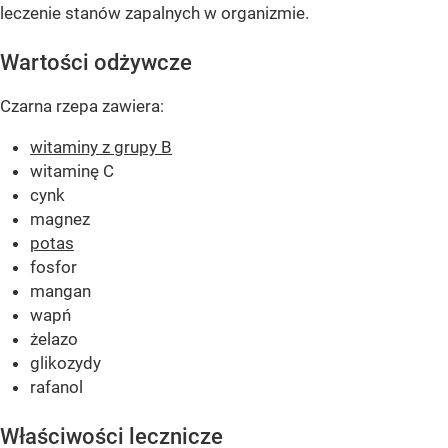
leczenie stanów zapalnych w organizmie.
Wartości odżywcze
Czarna rzepa zawiera:
witaminy z grupy B
witaminę C
cynk
magnez
potas
fosfor
mangan
wapń
żelazo
glikozydy
rafanol
Właściwości lecznicze