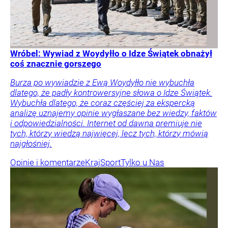
Wróbel: Wywiad z Woydyłło o Idze Świątek obnażył
coś znacznie gorszego
Burza po wywiadzie z Ewą Woydyłło nie wybuchła
dlatego, że padły kontrowersyjne słowa o Idze Świątek.
Wybuchła dlatego, że coraz częściej za ekspercką
analizę uznajemy opinie wygłaszane bez wiedzy, faktów
i odpowiedzialności. Internet od dawna premiuje nie
tych, którzy wiedzą najwięcej, lecz tych, którzy mówią
najgłośniej.
Opinie i komentarze
Kraj
Sport
Tylko u Nas