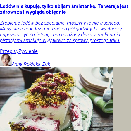
Lodów nie kupuję, tylko ubijam śmietankę. Ta wersja jest
zdrowsza i wygląda obłędnie
Zrobienie lodów bez specjalnej maszyny to nic trudnego.
Masy nie trzeba też mieszać co pół godziny, bo wystarczy
napowietrzyć śmietanę. Ten mrożony deser z malinami i
pistacjami smakuje wyjątkowo za sprawą prostego triku.
Przepisy
Żywienie
Anna
Rokicka-Żuk