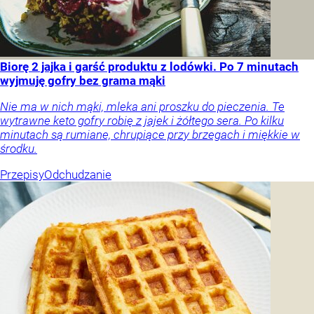
Biorę 2 jajka i garść produktu z lodówki. Po 7 minutach
wyjmuję gofry bez grama mąki
Nie ma w nich mąki, mleka ani proszku do pieczenia. Te
wytrawne keto gofry robię z jajek i żółtego sera. Po kilku
minutach są rumiane, chrupiące przy brzegach i miękkie w
środku.
Przepisy
Odchudzanie