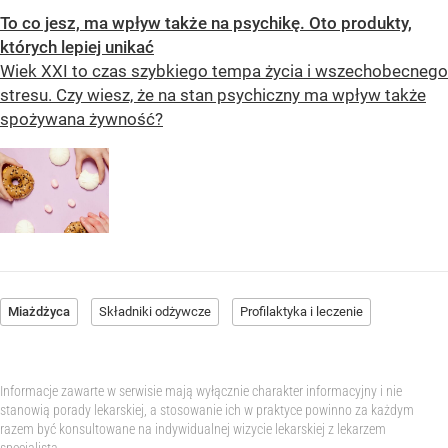
To co jesz, ma wpływ także na psychikę. Oto produkty,
których lepiej unikać
Wiek XXI to czas szybkiego tempa życia i wszechobecnego
stresu. Czy wiesz, że na stan psychiczny ma wpływ także
spożywana żywność?
Miażdżyca
Składniki odżywcze
Profilaktyka i leczenie
Informacje zawarte w serwisie mają wyłącznie charakter informacyjny i nie
stanowią porady lekarskiej, a stosowanie ich w praktyce powinno za każdym
razem być konsultowane na indywidualnej wizycie lekarskiej z lekarzem