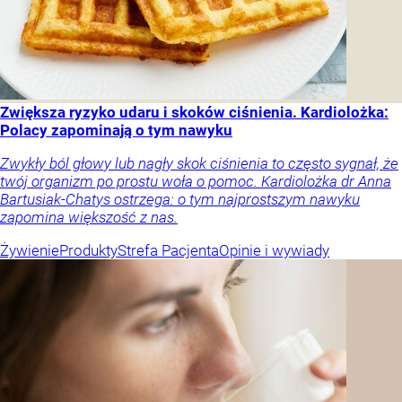
Zwiększa ryzyko udaru i skoków ciśnienia. Kardiolożka:
Polacy zapominają o tym nawyku
Zwykły ból głowy lub nagły skok ciśnienia to często sygnał, że
twój organizm po prostu woła o pomoc. Kardiolożka dr Anna
Bartusiak-Chatys ostrzega: o tym najprostszym nawyku
zapomina większość z nas.
Żywienie
Produkty
Strefa Pacjenta
Opinie i wywiady