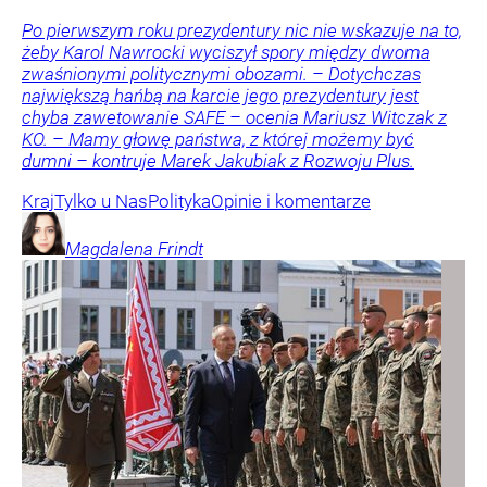
Po pierwszym roku prezydentury nic nie wskazuje na to,
żeby Karol Nawrocki wyciszył spory między dwoma
zwaśnionymi politycznymi obozami. – Dotychczas
największą hańbą na karcie jego prezydentury jest
chyba zawetowanie SAFE – ocenia Mariusz Witczak z
KO. – Mamy głowę państwa, z której możemy być
dumni – kontruje Marek Jakubiak z Rozwoju Plus.
Kraj
Tylko u Nas
Polityka
Opinie i komentarze
Magdalena
Frindt