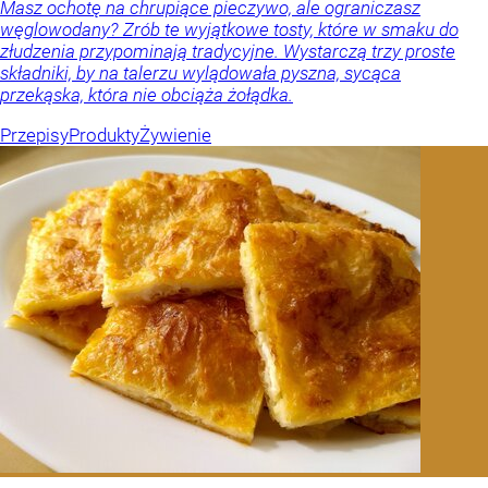
Masz ochotę na chrupiące pieczywo, ale ograniczasz
węglowodany? Zrób te wyjątkowe tosty, które w smaku do
złudzenia przypominają tradycyjne. Wystarczą trzy proste
składniki, by na talerzu wylądowała pyszna, sycąca
przekąska, która nie obciąża żołądka.
Przepisy
Produkty
Żywienie