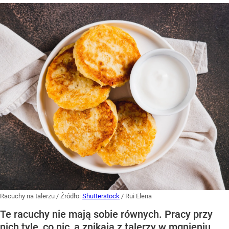
Racuchy na talerzu
/ Źródło:
Shutterstock
/
Rui Elena
Te racuchy nie mają sobie równych. Pracy przy
nich tyle, co nic, a znikają z talerzy w mgnieniu