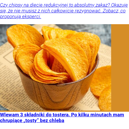
Czy chipsy na diecie redukcyjnej to absolutny zakaz? Okazuje
się, że nie musisz z nich całkowicie rezygnować. Zobacz, co
proponują eksperci.
Wlewam 3 składniki do tostera. Po kilku minutach mam
chrupiące „tosty” bez chleba