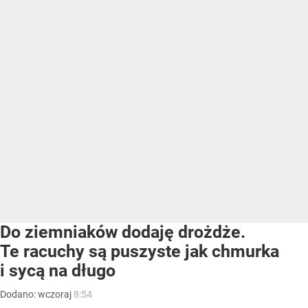
Do ziemniaków dodaję drożdże.
Te racuchy są puszyste jak chmurka
i sycą na długo
Dodano:
wczoraj
8:54