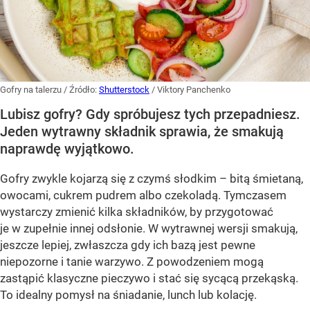
Gofry na talerzu
/ Źródło:
Shutterstock
/
Viktory Panchenko
Lubisz gofry? Gdy spróbujesz tych przepadniesz.
Jeden wytrawny składnik sprawia, że smakują
naprawdę wyjątkowo.
Gofry zwykle kojarzą się z czymś słodkim – bitą śmietaną,
owocami, cukrem pudrem albo czekoladą. Tymczasem
wystarczy zmienić kilka składników, by przygotować
je w zupełnie innej odsłonie. W wytrawnej wersji smakują,
jeszcze lepiej, zwłaszcza gdy ich bazą jest pewne
niepozorne i tanie warzywo. Z powodzeniem mogą
zastąpić klasyczne pieczywo i stać się sycącą przekąską.
To idealny pomysł na śniadanie, lunch lub kolację.