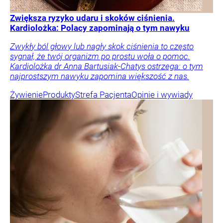
Zwiększa ryzyko udaru i skoków ciśnienia.
Kardiolożka: Polacy zapominają o tym nawyku
Zwykły ból głowy lub nagły skok ciśnienia to często
sygnał, że twój organizm po prostu woła o pomoc.
Kardiolożka dr Anna Bartusiak-Chatys ostrzega: o tym
najprostszym nawyku zapomina większość z nas.
Żywienie
Produkty
Strefa Pacjenta
Opinie i wywiady