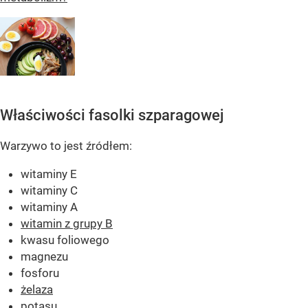
Właściwości fasolki szparagowej
Warzywo to jest źródłem:
witaminy E
witaminy C
witaminy A
witamin z grupy B
kwasu foliowego
magnezu
fosforu
żelaza
potasu