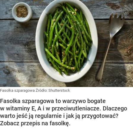
Fasolka szparagowa
Źródło:
Shutterstock
Fasolka szparagowa to warzywo bogate
w witaminy E, A i w przeciwutleniacze. Dlaczego
warto jeść ją regularnie i jak ją przygotować?
Zobacz przepis na fasolkę.