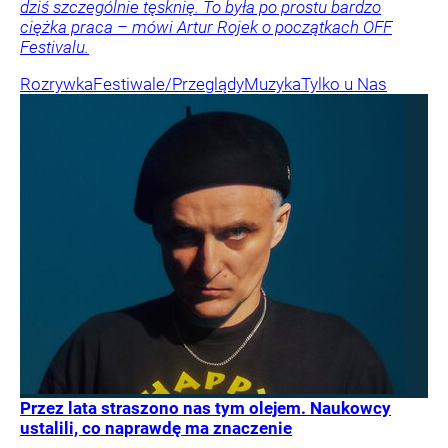
dziś szczególnie tęsknię. To była po prostu bardzo
ciężka praca – mówi Artur Rojek o początkach OFF
Festivalu.
Rozrywka
Festiwale/Przeglądy
Muzyka
Tylko u Nas
Przez lata straszono nas tym olejem. Naukowcy
ustalili, co naprawdę ma znaczenie