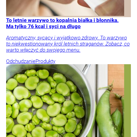
To letnie warzywo to kopalnia białka i błonnika.
Ma tylko 76 kcal i syci na długo
Aromatyczny, sycący i wyjątkowo zdrowy. To warzywo
to niekwestionowany król letnich straganów. Zobacz, co
warto włączyć do swojego menu.
Odchudzanie
Produkty