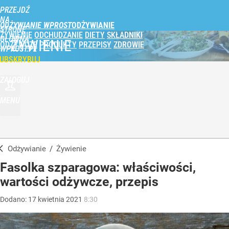
PRZEJDŹ
NA
ODŻYWIANIE WPROST
STRONĘ
ŻYWIENIE
ODCHUDZANIE
DIETY
SKŁADNIKI
GŁÓWNĄ
ŻYWIENIE
ODŻYWCZE
PRODUKTY
PRZEPISY
ZDROWIE
WPROST.PL
UBSKRYBUJ
ZALOGUJ
MENU
Odżywianie
/
Żywienie
Fasolka szparagowa: właściwości,
wartości odżywcze, przepis
Dodano:
17
kwietnia
2021
8:30