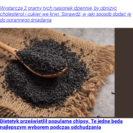
Wystarczą 2 gramy tych nasionek dziennie, by obniżyć
cholesterol i cukier we krwi. Sprawdź, w jaki sposób dodać je
do porannego śniadania
Dietetyk prześwietlił popularne chipsy. Te jedne będą
najlepszym wyborem podczas odchudzania