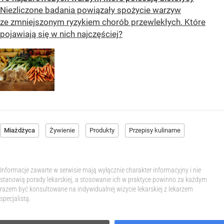
Niezliczone badania powiązały spożycie warzyw
ze zmniejszonym ryzykiem chorób przewlekłych. Które
pojawiają się w nich najczęściej?
Miażdżyca
Żywienie
Produkty
Przepisy kulinarne
Informacje zawarte w serwisie mają wyłącznie charakter informacyjny i nie
stanowią porady lekarskiej, a stosowanie ich w praktyce powinno za każdym
razem być konsultowane na indywidualnej wizycie lekarskiej z lekarzem
specjalistą.