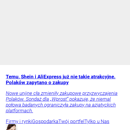
Temu, Shein i AliExpress już nie takie atrakcyjne.
Polaków zapytano o zakupy
Nowe unijne cła zmieniły zakupowe przyzwyczajenia
Polaków. Sondaż dla „Wprost” pokazuje, że niemal
połowa badanych ograniczyła zakupy na azjatyckich
platformach.
Firmy i rynki
Gospodarka
Twój portfel
Tylko u Nas