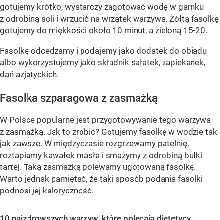
gotujemy krótko, wystarczy zagotować wodę w garnku
z odrobiną soli i wrzucić na wrzątek warzywa. Żółtą fasolkę
gotujemy do miękkości około 10 minut, a zieloną 15-20.
Fasolkę odcedzamy i podajemy jako dodatek do obiadu
albo wykorzystujemy jako składnik sałatek, zapiekanek,
dań azjatyckich.
Fasolka szparagowa z zasmażką
W Polsce popularne jest przygotowywanie tego warzywa
z zasmażką. Jak to zrobić? Gotujemy fasolkę w wodzie tak
jak zawsze. W międzyczasie rozgrzewamy patelnię,
roztapiamy kawałek masła i smażymy z odrobiną bułki
tartej. Taką zasmażką polewamy ugotowaną fasolkę.
Warto jednak pamiętać, że taki sposób podania fasolki
podnosi jej kaloryczność.
10 najzdrowszych warzyw, które polecają dietetycy