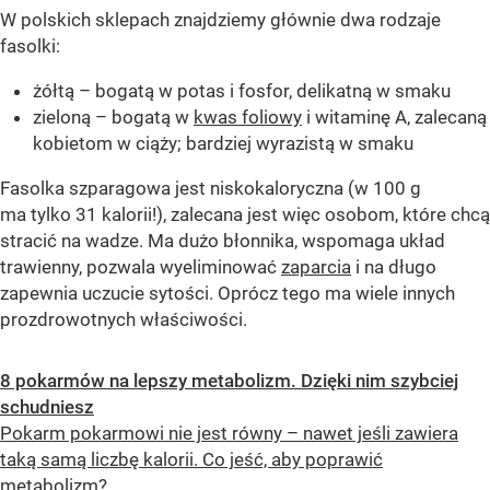
W polskich sklepach znajdziemy głównie dwa rodzaje
fasolki:
żółtą – bogatą w potas i fosfor, delikatną w smaku
zieloną – bogatą w
kwas foliowy
i witaminę A, zalecaną
kobietom w ciąży; bardziej wyrazistą w smaku
Fasolka szparagowa jest niskokaloryczna (w 100 g
ma tylko 31 kalorii!), zalecana jest więc osobom, które chcą
stracić na wadze. Ma dużo błonnika, wspomaga układ
trawienny, pozwala wyeliminować
zaparcia
i na długo
zapewnia uczucie sytości. Oprócz tego ma wiele innych
prozdrowotnych właściwości.
8 pokarmów na lepszy metabolizm. Dzięki nim szybciej
schudniesz
Pokarm pokarmowi nie jest równy – nawet jeśli zawiera
taką samą liczbę kalorii. Co jeść, aby poprawić
metabolizm?