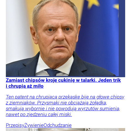
Zamiast chipsów kroję cukinię w talarki. Jeden trik
i chrupią aż miło
Ten patent na chrupiącą przekąskę bije na głowę chipsy
z ziemniaków. Przysmaki nie obciążają żołądka,
smakują wybornie i nie powodują wyrzutów sumienia,
nawet po zjedzeniu całej miski.
Przepisy
Żywienie
Odchudzanie