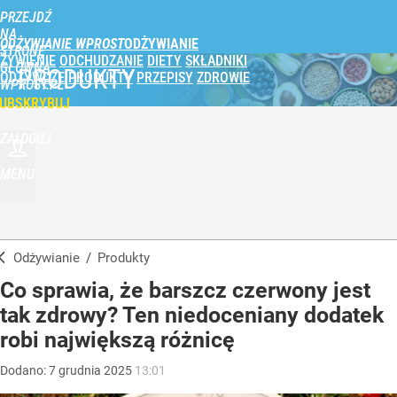
PRZEJDŹ
NA
ODŻYWIANIE WPROST
STRONĘ
ŻYWIENIE
ODCHUDZANIE
DIETY
SKŁADNIKI
GŁÓWNĄ
PRODUKTY
ODŻYWCZE
PRODUKTY
PRZEPISY
ZDROWIE
WPROST.PL
UBSKRYBUJ
ZALOGUJ
MENU
Odżywianie
/
Produkty
Co sprawia, że barszcz czerwony jest
tak zdrowy? Ten niedoceniany dodatek
robi największą różnicę
Dodano:
7
grudnia
2025
13:01