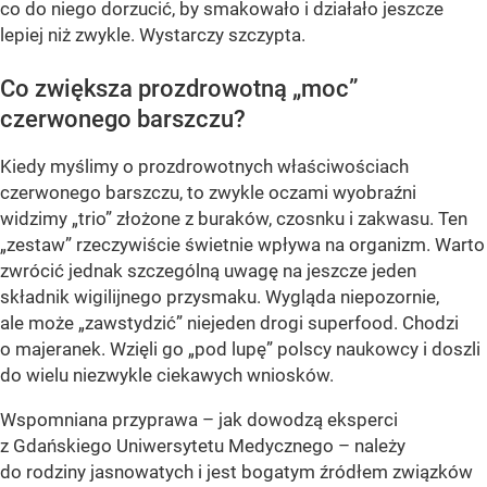
co do niego dorzucić, by smakowało i działało jeszcze
lepiej niż zwykle. Wystarczy szczypta.
Co zwiększa prozdrowotną „moc”
czerwonego barszczu?
Kiedy myślimy o prozdrowotnych właściwościach
czerwonego barszczu, to zwykle oczami wyobraźni
widzimy „trio” złożone z buraków, czosnku i zakwasu. Ten
„zestaw” rzeczywiście świetnie wpływa na organizm. Warto
zwrócić jednak szczególną uwagę na jeszcze jeden
składnik wigilijnego przysmaku. Wygląda niepozornie,
ale może „zawstydzić” niejeden drogi superfood. Chodzi
o majeranek. Wzięli go „pod lupę” polscy naukowcy i doszli
do wielu niezwykle ciekawych wniosków.
Wspomniana przyprawa – jak dowodzą eksperci
z Gdańskiego Uniwersytetu Medycznego – należy
do rodziny jasnowatych i jest bogatym źródłem związków