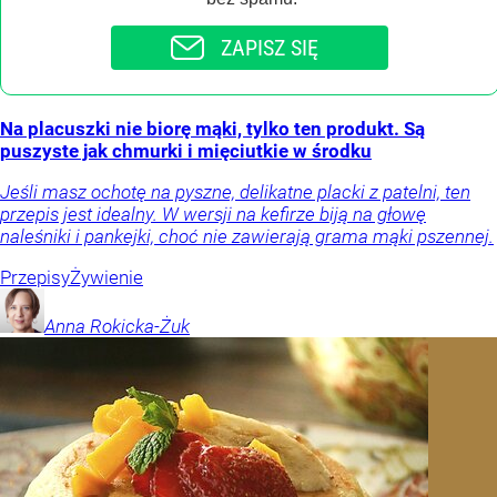
ZAPISZ SIĘ
Na placuszki nie biorę mąki, tylko ten produkt. Są
puszyste jak chmurki i mięciutkie w środku
Jeśli masz ochotę na pyszne, delikatne placki z patelni, ten
przepis jest idealny. W wersji na kefirze biją na głowę
naleśniki i pankejki, choć nie zawierają grama mąki pszennej.
Przepisy
Żywienie
Anna
Rokicka-Żuk