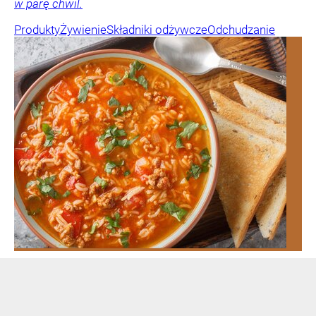
w parę chwil.
Produkty
Żywienie
Składniki odżywcze
Odchudzanie