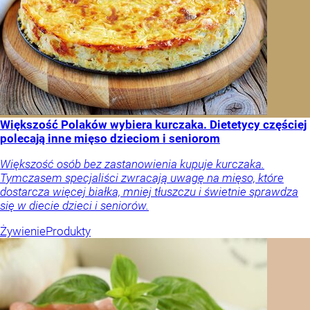
Większość Polaków wybiera kurczaka. Dietetycy częściej
polecają inne mięso dzieciom i seniorom
Większość osób bez zastanowienia kupuje kurczaka.
Tymczasem specjaliści zwracają uwagę na mięso, które
dostarcza więcej białka, mniej tłuszczu i świetnie sprawdza
się w diecie dzieci i seniorów.
Żywienie
Produkty