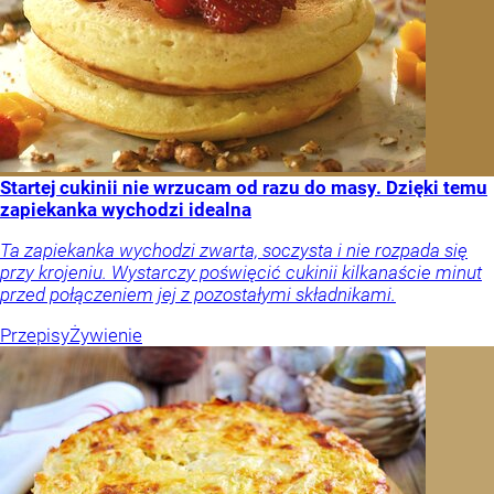
Startej cukinii nie wrzucam od razu do masy. Dzięki temu
zapiekanka wychodzi idealna
Ta zapiekanka wychodzi zwarta, soczysta i nie rozpada się
przy krojeniu. Wystarczy poświęcić cukinii kilkanaście minut
przed połączeniem jej z pozostałymi składnikami.
Przepisy
Żywienie