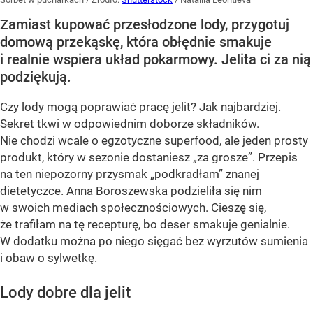
Zamiast kupować przesłodzone lody, przygotuj
domową przekąskę, która obłędnie smakuje
i realnie wspiera układ pokarmowy. Jelita ci za nią
podziękują.
Czy lody mogą poprawiać pracę jelit? Jak najbardziej.
Sekret tkwi w odpowiednim doborze składników.
Nie chodzi wcale o egzotyczne superfood, ale jeden prosty
produkt, który w sezonie dostaniesz „za grosze”. Przepis
na ten niepozorny przysmak „podkradłam” znanej
dietetyczce. Anna Boroszewska podzieliła się nim
w swoich mediach społecznościowych. Cieszę się,
że trafiłam na tę recepturę, bo deser smakuje genialnie.
W dodatku można po niego sięgać bez wyrzutów sumienia
i obaw o sylwetkę.
Lody dobre dla jelit