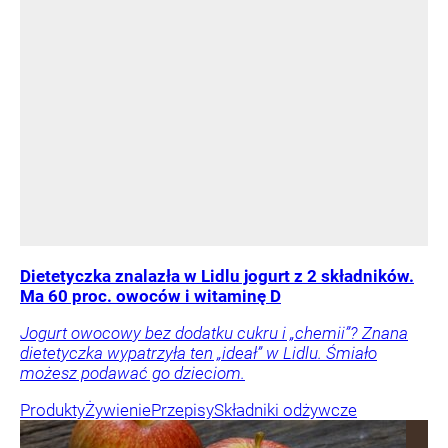
Dietetyczka znalazła w Lidlu jogurt z 2 składników.
Ma 60 proc. owoców i witaminę D
Jogurt owocowy bez dodatku cukru i „chemii”? Znana
dietetyczka wypatrzyła ten „ideał” w Lidlu. Śmiało
możesz podawać go dzieciom.
Produkty
Żywienie
Przepisy
Składniki odżywcze