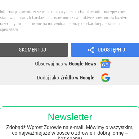
Informacje zawarte w serwisie mają wyłącznie charakter informacyjny i nie
stanowią porady lekarskiej, a stosowanie ich w praktyce powinno za każdym
razem być konsultowane na indywidualnej wizycie lekarskiej z lekarzem
specjalistą.
SKOMENTUJ
UDOSTĘPNIJ
Obserwuj nas
w
Google News
Dodaj jako
źródło w Google
Newsletter
Zdobądź Wprost Zdrowie na e-mail. Mówimy o wszystkim,
co najważniejsze w trosce o zdrowie i dobrą formę –
bez spamu.