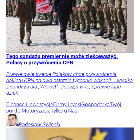
Tego sondażu premier nie może zlekceważyć.
Polacy o przywróceniu CPN
Prawie dwie trzecie Polaków chce przywrócenia
pakietu CPN na dwa ostatnie tygodnie wakacji – wynika
z sondażu dla „Wprost”. Decyzja w tej sprawie lada
dzień.
Finanse i inwestycje
Firmy i rynki
Gospodarka
Twój
portfel
Motoryzacja
Tylko u Nas
Radosław
Święcki