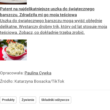
Patent na najdelikatniejsze uszka do świątecznego
barszczu. Zdradziła mi go moja teściowa
Uszka do świątecznego barszczu mogą wyjść obłędnie
delikatne. Wystarczy drobny trik, który od lat stosuje moja
teściowa. Zobacz, co dokładnie trzeba zrobić.
Opracowała:
Paulina Cywka
Źródło:
Katarzyna Bosacka/TikTok
Produkty
Żywienie
Składniki odżywcze