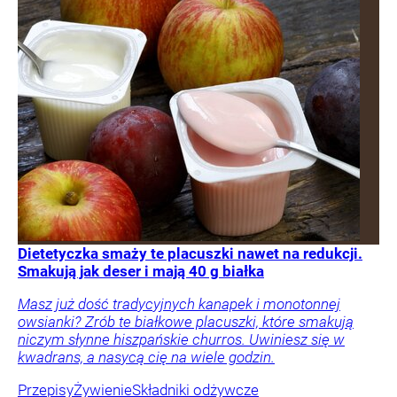
Dietetyczka smaży te placuszki nawet na redukcji.
Smakują jak deser i mają 40 g białka
Masz już dość tradycyjnych kanapek i monotonnej
owsianki? Zrób te białkowe placuszki, które smakują
niczym słynne hiszpańskie churros. Uwiniesz się w
kwadrans, a nasycą cię na wiele godzin.
Przepisy
Żywienie
Składniki odżywcze