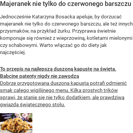
Majeranek nie tylko do czerwonego barszczu
Jednocześnie Katarzyna Bosacka apeluje, by dorzucać
majeranek nie tylko do czerwonego barszczu, ale też innych
przysmaków, na przykład żurku. Przyprawa świetnie
komponuje się również z wieprzowiną, kotletami mielonymi
czy schabowymi. Warto włączać go do diety jak
najczęściej.
To przepis na najlepszą duszoną kapustę na święta.
Babcine patenty nigdy nie zawodzą
Dobrze przygotowana duszona kapusta potrafi odmienić
smak całego wigilijnego menu. Kilka prostych trików
sprawi, że stanie się nie tylko dodatkiem, ale prawdziwą
gwiazdą świątecznego stołu.