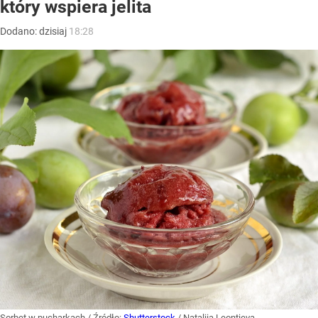
który wspiera jelita
Dodano:
dzisiaj
18:28
Sorbet w pucharkach
/ Źródło:
Shutterstock
/
Nataliia Leontieva