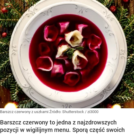
Barszcz czerwony z uszkami
Źródło:
Shutterstock
/
zi3000
Barszcz czerwony to jedna z najzdrowszych
pozycji w wigilijnym menu. Sporą część swoich