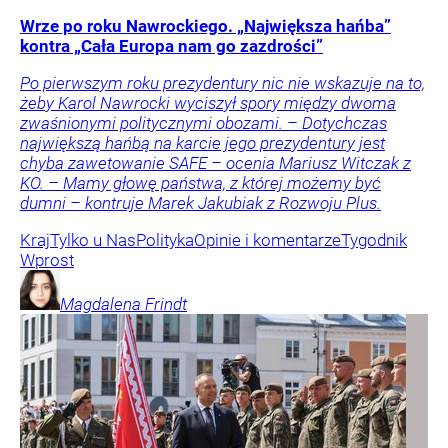
Wrze po roku Nawrockiego. „Największa hańba”
kontra „Cała Europa nam go zazdrości”
Po pierwszym roku prezydentury nic nie wskazuje na to,
żeby Karol Nawrocki wyciszył spory między dwoma
zwaśnionymi politycznymi obozami. – Dotychczas
największą hańbą na karcie jego prezydentury jest
chyba zawetowanie SAFE – ocenia Mariusz Witczak z
KO. – Mamy głowę państwa, z której możemy być
dumni – kontruje Marek Jakubiak z Rozwoju Plus.
Kraj
Tylko u Nas
Polityka
Opinie i komentarze
Tygodnik
Wprost
Magdalena
Frindt