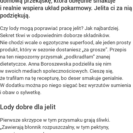
domową przekąskę, która obłędnie smakuje
i realnie wspiera układ pokarmowy. Jelita ci za nią
podziękują.
Czy lody mogą poprawiać pracę jelit? Jak najbardziej.
Sekret tkwi w odpowiednim doborze składników.
Nie chodzi wcale o egzotyczne superfood, ale jeden prosty
produkt, który w sezonie dostaniesz „za grosze”. Przepis
na ten niepozorny przysmak „podkradłam” znanej
dietetyczce. Anna Boroszewska podzieliła się nim
w swoich mediach społecznościowych. Cieszę się,
że trafiłam na tę recepturę, bo deser smakuje genialnie.
W dodatku można po niego sięgać bez wyrzutów sumienia
i obaw o sylwetkę.
Lody dobre dla jelit
Pierwsze skrzypce w tym przysmaku grają śliwki.
„Zawierają błonnik rozpuszczalny, w tym pektyny,