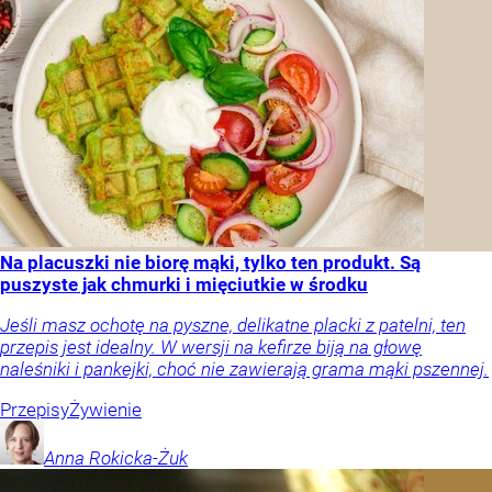
Na placuszki nie biorę mąki, tylko ten produkt. Są
puszyste jak chmurki i mięciutkie w środku
Jeśli masz ochotę na pyszne, delikatne placki z patelni, ten
przepis jest idealny. W wersji na kefirze biją na głowę
naleśniki i pankejki, choć nie zawierają grama mąki pszennej.
Przepisy
Żywienie
Anna
Rokicka-Żuk