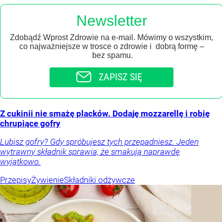
Newsletter
Zdobądź Wprost Zdrowie na e-mail. Mówimy o wszystkim,
co najważniejsze w trosce o zdrowie i dobrą formę –
bez spamu.
ZAPISZ SIĘ
Z cukinii nie smażę placków. Dodaję mozzarellę i robię
chrupiące gofry
Lubisz gofry? Gdy spróbujesz tych przepadniesz. Jeden
wytrawny składnik sprawia, że smakują naprawdę
wyjątkowo.
Przepisy
Żywienie
Składniki odżywcze