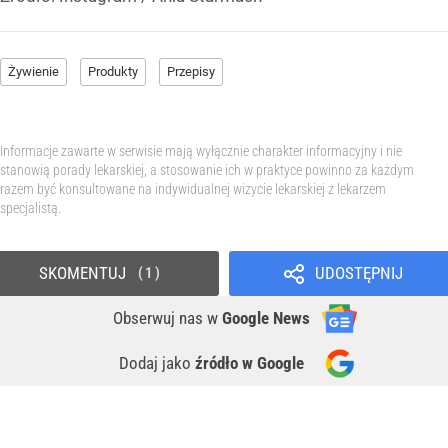
Żywienie
Produkty
Przepisy
Informacje zawarte w serwisie mają wyłącznie charakter informacyjny i nie
stanowią porady lekarskiej, a stosowanie ich w praktyce powinno za każdym
razem być konsultowane na indywidualnej wizycie lekarskiej z lekarzem
specjalistą.
SKOMENTUJ
UDOSTĘPNIJ
1
Obserwuj nas
w
Google News
Dodaj jako
źródło w Google