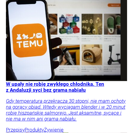
W upały nie robię zwykłego chłodnika. Ten
z Andaluzji syci bez grama nabiału
Gdy temperatura przekracza 30 stopni, nie mam ochoty
na gorący obiad. Wtedy wyciągam blender i w 20 minut
robię hiszpańskie salmorejo. Jest aksamitne, sycące i
nie ma w nim ani grama nabiału.
Przepisy
Produkty
Żywienie