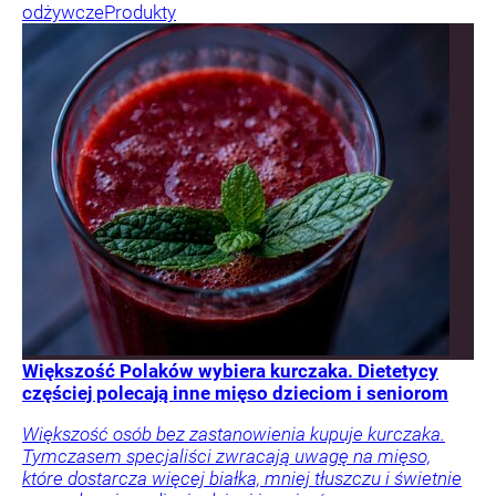
odżywcze
Produkty
Większość Polaków wybiera kurczaka. Dietetycy
częściej polecają inne mięso dzieciom i seniorom
Większość osób bez zastanowienia kupuje kurczaka.
Tymczasem specjaliści zwracają uwagę na mięso,
które dostarcza więcej białka, mniej tłuszczu i świetnie