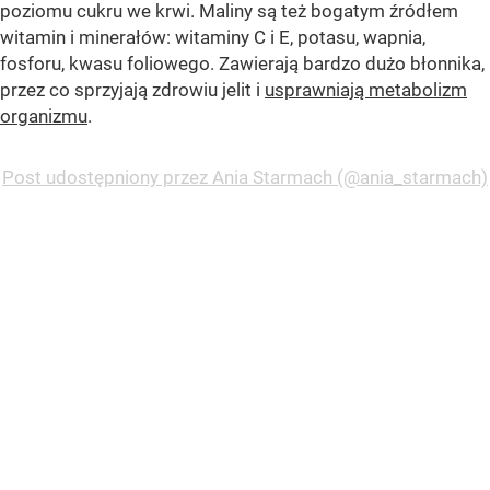
poziomu cukru we krwi. Maliny są też bogatym źródłem
witamin i minerałów: witaminy C i E, potasu, wapnia,
fosforu, kwasu foliowego. Zawierają bardzo dużo błonnika,
przez co sprzyjają zdrowiu jelit i
usprawniają metabolizm
organizmu
.
Post udostępniony przez Ania Starmach (@ania_starmach)