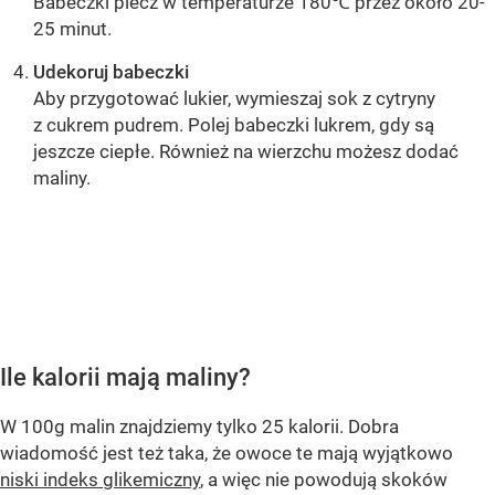
Babeczki piecz w temperaturze 180℃ przez około 20-
25 minut.
Udekoruj babeczki
Aby przygotować lukier, wymieszaj sok z cytryny
z cukrem pudrem. Polej babeczki lukrem, gdy są
jeszcze ciepłe. Również na wierzchu możesz dodać
maliny.
OCEŃ PRZEPIS
Ile kalorii mają maliny?
W 100g malin znajdziemy tylko 25 kalorii. Dobra
wiadomość jest też taka, że owoce te mają wyjątkowo
niski indeks glikemiczny
, a więc nie powodują skoków