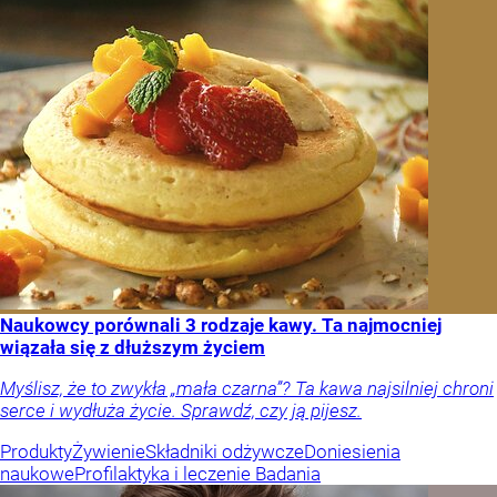
Naukowcy porównali 3 rodzaje kawy. Ta najmocniej
wiązała się z dłuższym życiem
Myślisz, że to zwykła „mała czarna”? Ta kawa najsilniej chroni
serce i wydłuża życie. Sprawdź, czy ją pijesz.
Produkty
Żywienie
Składniki odżywcze
Doniesienia
naukowe
Profilaktyka i leczenie
Badania