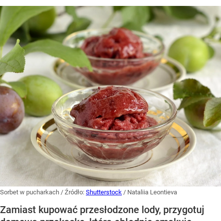
Sorbet w pucharkach
/ Źródło:
Shutterstock
/
Nataliia Leontieva
Zamiast kupować przesłodzone lody, przygotuj