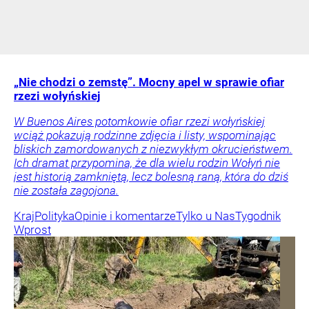
„Nie chodzi o zemstę”. Mocny apel w sprawie ofiar
rzezi wołyńskiej
W Buenos Aires potomkowie ofiar rzezi wołyńskiej
wciąż pokazują rodzinne zdjęcia i listy, wspominając
bliskich zamordowanych z niezwykłym okrucieństwem.
Ich dramat przypomina, że dla wielu rodzin Wołyń nie
jest historią zamkniętą, lecz bolesną raną, która do dziś
nie została zagojona.
Kraj
Polityka
Opinie i komentarze
Tylko u Nas
Tygodnik
Wprost