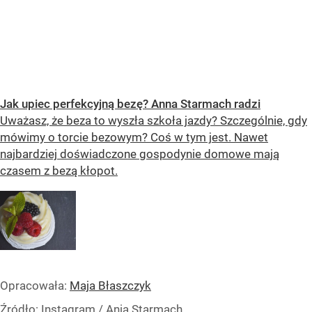
Jak upiec perfekcyjną bezę? Anna Starmach radzi
Uważasz, że beza to wyszła szkoła jazdy? Szczególnie, gdy
mówimy o torcie bezowym? Coś w tym jest. Nawet
najbardziej doświadczone gospodynie domowe mają
czasem z bezą kłopot.
Opracowała:
Maja Błaszczyk
Źródło:
Instagram
/
Ania Starmach