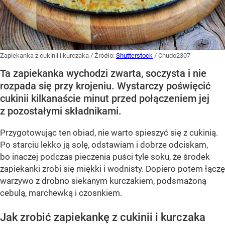
Zapiekanka z cukinii i kurczaka
/ Źródło:
Shutterstock
/
Chudo2307
Ta zapiekanka wychodzi zwarta, soczysta i nie
rozpada się przy krojeniu. Wystarczy poświęcić
cukinii kilkanaście minut przed połączeniem jej
z pozostałymi składnikami.
Przygotowując ten obiad, nie warto spieszyć się z cukinią.
Po starciu lekko ją solę, odstawiam i dobrze odciskam,
bo inaczej podczas pieczenia puści tyle soku, że środek
zapiekanki zrobi się miękki i wodnisty. Dopiero potem łączę
warzywo z drobno siekanym kurczakiem, podsmażoną
cebulą, marchewką i czosnkiem.
Jak zrobić zapiekankę z cukinii i kurczaka