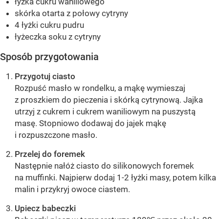
łyżka cukru waniliowego
skórka otarta z połowy cytryny
4 łyżki cukru pudru
łyżeczka soku z cytryny
Sposób przygotowania
Przygotuj ciasto
Rozpuść masło w rondelku, a mąkę wymieszaj
z proszkiem do pieczenia i skórką cytrynową. Jajka
utrzyj z cukrem i cukrem waniliowym na puszystą
masę. Stopniowo dodawaj do jajek mąkę
i rozpuszczone masło.
Przelej do foremek
Następnie nałóż ciasto do silikonowych foremek
na muffinki. Najpierw dodaj 1-2 łyżki masy, potem kilka
malin i przykryj owoce ciastem.
Upiecz babeczki