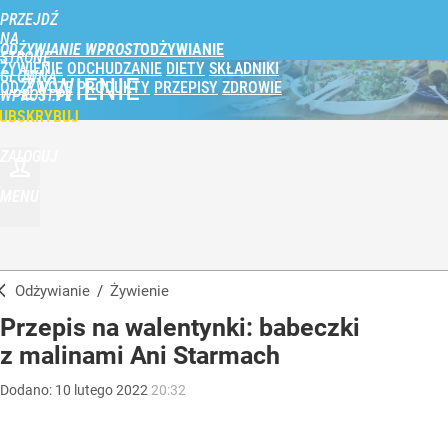
PRZEJDŹ
NA
ODŻYWIANIE WPROST
STRONĘ
ŻYWIENIE
ODCHUDZANIE
DIETY
SKŁADNIKI
GŁÓWNĄ
ŻYWIENIE
ODŻYWCZE
PRODUKTY
PRZEPISY
ZDROWIE
WPROST.PL
UBSKRYBUJ
ZALOGUJ
MENU
Odżywianie
/
Żywienie
Przepis na walentynki: babeczki
z malinami Ani Starmach
Dodano:
10
lutego
2022
20:32