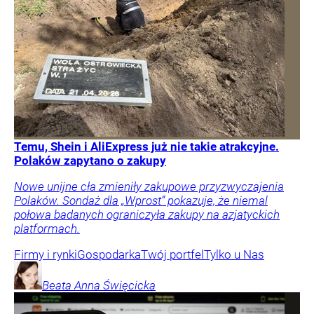
Temu, Shein i AliExpress już nie takie atrakcyjne.
Polaków zapytano o zakupy
Nowe unijne cła zmieniły zakupowe przyzwyczajenia
Polaków. Sondaż dla „Wprost” pokazuje, że niemal
połowa badanych ograniczyła zakupy na azjatyckich
platformach.
Firmy i rynki
Gospodarka
Twój portfel
Tylko u Nas
Beata Anna
Święcicka