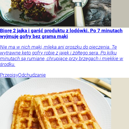
Biorę 2 jajka i garść produktu z lodówki. Po 7 minutach
wyjmuję gofry bez grama mąki
Nie ma w nich mąki, mleka ani proszku do pieczenia. Te
wytrawne keto gofry robię z jajek i żółtego sera. Po kilku
minutach są rumiane, chrupiące przy brzegach i miękkie w
środku.
Przepisy
Odchudzanie