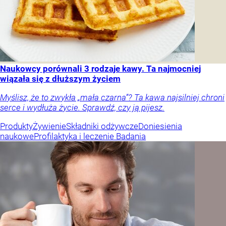
Naukowcy porównali 3 rodzaje kawy. Ta najmocniej
wiązała się z dłuższym życiem
Myślisz, że to zwykła „mała czarna”? Ta kawa najsilniej chroni
serce i wydłuża życie. Sprawdź, czy ją pijesz.
Produkty
Żywienie
Składniki odżywcze
Doniesienia
naukowe
Profilaktyka i leczenie
Badania