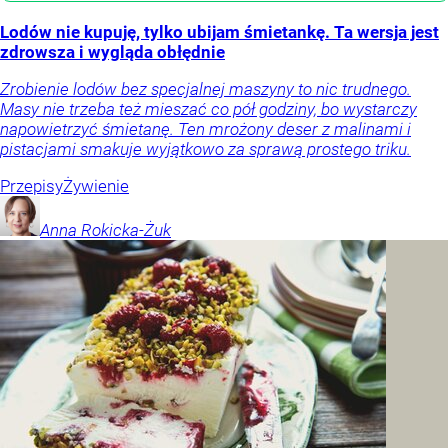
Lodów nie kupuję, tylko ubijam śmietankę. Ta wersja jest
zdrowsza i wygląda obłędnie
Zrobienie lodów bez specjalnej maszyny to nic trudnego.
Masy nie trzeba też mieszać co pół godziny, bo wystarczy
napowietrzyć śmietanę. Ten mrożony deser z malinami i
pistacjami smakuje wyjątkowo za sprawą prostego triku.
Przepisy
Żywienie
Anna
Rokicka-Żuk