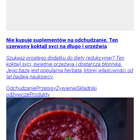
Nie kupuję suplementów na odchudzanie. Ten
czerwony koktajl syci na długo i orzeźwia
Szukasz prostego dodatku do diety redukcyjnej? Ten
koktajl syci, świetnie orzeźwia i dostarcza błonnika.
Jego bazą jest popularna herbata, której właściwości od
lat badają naukowcy.
Odchudzanie
Przepisy
Żywienie
Składniki
odżywcze
Produkty