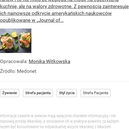
kuchnię, ale na walory zdrowotne. Z pewnością zainteresuje
ich najnowsze odkrycie amerykańskich naukowców
opublikowane w „Journal of...
Opracowała:
Monika Witkowska
Źródło:
Medonet
Żywienie
Strefa pacjenta
Styl życia
Strefa Pacjenta
Informacje zawarte w serwisie mają wyłącznie charakter informacyjny i nie
stanowią porady lekarskiej, a stosowanie ich w praktyce powinno za każdym
razem być konsultowane na indywidualnej wizycie lekarskiej z lekarzem