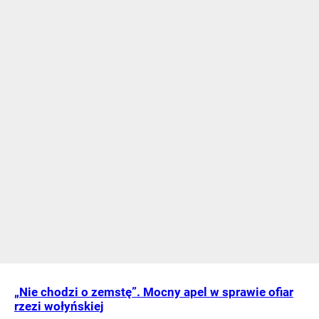
„Nie chodzi o zemstę”. Mocny apel w sprawie ofiar
rzezi wołyńskiej