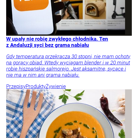
W upały nie robię zwykłego chłodnika. Ten
z Andaluzji syci bez grama nabiału
Gdy temperatura przekracza 30 stopni, nie mam ochoty
na gorący obiad. Wtedy wyciągam blender i w 20 minut
robię hiszpańskie salmorejo. Jest aksamitne, sycące i
nie ma w nim ani grama nabiału.
Przepisy
Produkty
Żywienie