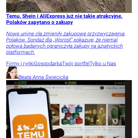
Temu, Shein i AliExpress już nie takie atrakcyjne.
Polaków zapytano o zakupy
Nowe unijne cła zmieniły zakupowe przyzwyczajenia
Polaków. Sondaż dla „Wprost” pokazuje, że niemal
połowa badanych ograniczyła zakupy na azjatyckich
platformach.
Firmy i rynki
Gospodarka
Twój portfel
Tylko u Nas
Beata Anna
Święcicka