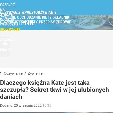
PRZEJDŹ
NA
ODŻYWIANIE WPROST
STRONĘ
ŻYWIENIE
ODCHUDZANIE
DIETY
SKŁADNIKI
GŁÓWNĄ
ŻYWIENIE
ODŻYWCZE
PRODUKTY
PRZEPISY
ZDROWIE
WPROST.PL
UBSKRYBUJ
ZALOGUJ
MENU
Odżywianie
/
Żywienie
Dlaczego księżna Kate jest taka
szczupła? Sekret tkwi w jej ulubionych
daniach
Dodano:
20
września
2022
15:35