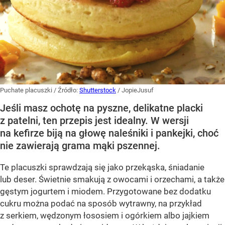
Puchate placuszki
/ Źródło:
Shutterstock
/
JopieJusuf
Jeśli masz ochotę na pyszne, delikatne placki
z patelni, ten przepis jest idealny. W wersji
na kefirze biją na głowę naleśniki i pankejki, choć
nie zawierają grama mąki pszennej.
Te placuszki sprawdzają się jako przekąska, śniadanie
lub deser. Świetnie smakują z owocami i orzechami, a także
gęstym jogurtem i miodem. Przygotowane bez dodatku
cukru można podać na sposób wytrawny, na przykład
z serkiem, wędzonym łososiem i ogórkiem albo jajkiem