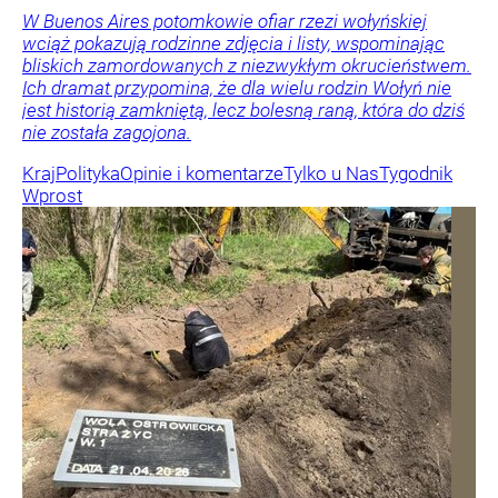
W Buenos Aires potomkowie ofiar rzezi wołyńskiej
wciąż pokazują rodzinne zdjęcia i listy, wspominając
bliskich zamordowanych z niezwykłym okrucieństwem.
Ich dramat przypomina, że dla wielu rodzin Wołyń nie
jest historią zamkniętą, lecz bolesną raną, która do dziś
nie została zagojona.
Kraj
Polityka
Opinie i komentarze
Tylko u Nas
Tygodnik
Wprost