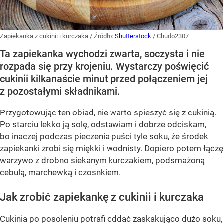
Zapiekanka z cukinii i kurczaka
/ Źródło:
Shutterstock
/
Chudo2307
Ta zapiekanka wychodzi zwarta, soczysta i nie
rozpada się przy krojeniu. Wystarczy poświęcić
cukinii kilkanaście minut przed połączeniem jej
z pozostałymi składnikami.
Przygotowując ten obiad, nie warto spieszyć się z cukinią.
Po starciu lekko ją solę, odstawiam i dobrze odciskam,
bo inaczej podczas pieczenia puści tyle soku, że środek
zapiekanki zrobi się miękki i wodnisty. Dopiero potem łączę
warzywo z drobno siekanym kurczakiem, podsmażoną
cebulą, marchewką i czosnkiem.
Jak zrobić zapiekankę z cukinii i kurczaka
Cukinia po posoleniu potrafi oddać zaskakująco dużo soku,