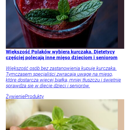
Większość Polaków wybiera kurczaka. Dietetycy
częściej polecają inne mięso dzieciom i seniorom
Większość osób bez zastanowienia kupuje kurczaka.
Tymczasem specjaliści zwracają uwagę na mięso,
które dostarcza więcej białka, mniej tłuszczu i świetnie
sprawdza się w diecie dzieci i seniorów.
Żywienie
Produkty