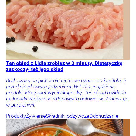
Ten obiad z Lidla zrobisz w 3 minuty. Dietetyczkę
zaskoczył też jego skład
Brak czasu na pichcenie nie musi oznaczać kapitulacji
przed niezdrowym jedzeniem. W Lidlu znajdziesz
produkt, który zachwycił ekspertkę. Ten obiad rozkłada
na łopatki większość sklepowych gotowców. Zrobisz go
w parę chwil.
Produkty
Żywienie
Składniki odżywcze
Odchudzanie