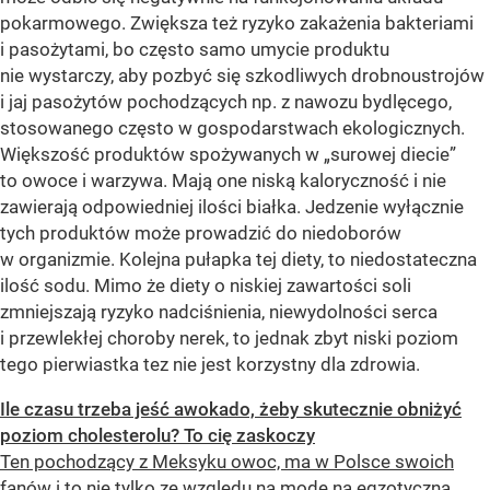
pokarmowego. Zwiększa też ryzyko zakażenia bakteriami
i pasożytami, bo często samo umycie produktu
nie wystarczy, aby pozbyć się szkodliwych drobnoustrojów
i jaj pasożytów pochodzących np. z nawozu bydlęcego,
stosowanego często w gospodarstwach ekologicznych.
Większość produktów spożywanych w „surowej diecie”
to owoce i warzywa. Mają one niską kaloryczność i nie
zawierają odpowiedniej ilości białka. Jedzenie wyłącznie
tych produktów może prowadzić do niedoborów
w organizmie. Kolejna pułapka tej diety, to niedostateczna
ilość sodu. Mimo że diety o niskiej zawartości soli
zmniejszają ryzyko nadciśnienia, niewydolności serca
i przewlekłej choroby nerek, to jednak zbyt niski poziom
tego pierwiastka tez nie jest korzystny dla zdrowia.
Ile czasu trzeba jeść awokado, żeby skutecznie obniżyć
poziom cholesterolu? To cię zaskoczy
Ten pochodzący z Meksyku owoc, ma w Polsce swoich
fanów i to nie tylko ze względu na modę na egzotyczną