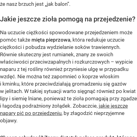
że nasz brzuch jest „jak balon”.
Jakie jeszcze zioła pomogą na przejedzenie?
Na uczucie ciężkości spowodowane przejedzeniem może
pomóc także
mięta pieprzowa
, która redukuje uczucie
ciężkości i pobudza wydzielanie soków trawiennych.
Równie skuteczny jest rumianek, znany ze swoich
właściwości przeciwzapalnych i rozkurczowych – wypicie
naparu z tej rośliny również przyniesie ulgę w przypadku
wzdęć. Nie można też zapomnieć o koprze włoskim
i kminku, które przeciwdziałają gromadzeniu się gazów
w jelitach. W takiej sytuacji warto sięgnąć również po kwiat
lipy i siemię lniane, ponieważ te zioła pomagają przy zgadze
i łagodzą podrażniony żołądek. Zobaczcie,
jakie jeszcze
napary pić po przejedzeniu
, by złagodzić nieprzyjemne
objawy.