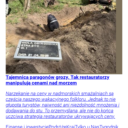
Tajemnica paragonów grozy. Tak restauratorzy
manipulują cenami nad morzem
Narzekanie na ceny w nadmorskich smażalniach są
częścią naszego wakacyjnego folkloru. Jednak to nie
głupota turystów, naiwność ani niezdolność mnożenia i
dodawania do stu. To przemyślana, ale nie do końca
uczciwa strategia restauratorów ukrywających ceny.
Finanse i inwestycje
Podróże
Kraj
Tylko u Nas
Tygodnik