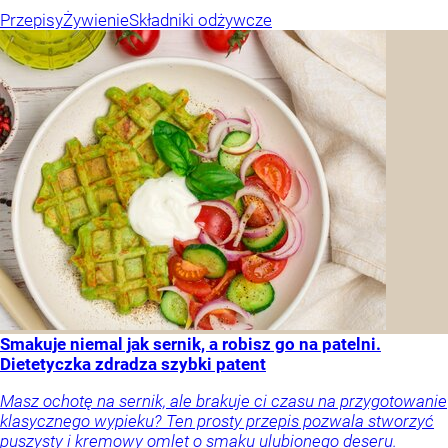
Przepisy
Żywienie
Składniki odżywcze
Smakuje niemal jak sernik, a robisz go na patelni.
Dietetyczka zdradza szybki patent
Masz ochotę na sernik, ale brakuje ci czasu na przygotowanie
klasycznego wypieku? Ten prosty przepis pozwala stworzyć
puszysty i kremowy omlet o smaku ulubionego deseru.