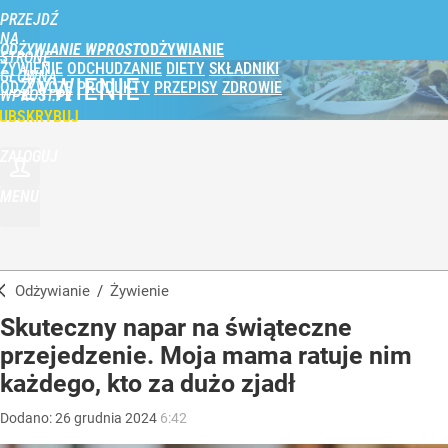
PRZEJDŹ
NA
ODŻYWIANIE WPROST
STRONĘ
ŻYWIENIE
ODCHUDZANIE
DIETY
SKŁADNIKI
GŁÓWNĄ
ŻYWIENIE
ODŻYWCZE
PRODUKTY
PRZEPISY
ZDROWIE
WPROST.PL
UBSKRYBUJ
ZALOGUJ
MENU
Odżywianie
/
Żywienie
Skuteczny napar na świąteczne
przejedzenie. Moja mama ratuje nim
każdego, kto za dużo zjadł
Dodano:
26
grudnia
2024
6:42