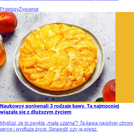
Przepisy
Żywienie
Naukowcy porównali 3 rodzaje kawy. Ta najmocniej
wiązała się z dłuższym życiem
Myślisz, że to zwykła „mała czarna”? Ta kawa najsilniej chroni
serce i wydłuża życie. Sprawdź, czy ją pijesz.