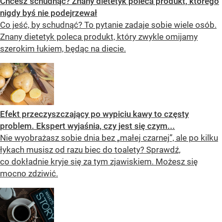
Chcesz schudnąć? Znany dietetyk poleca produkt, którego
nigdy byś nie podejrzewał
Co jeść, by schudnąć? To pytanie zadaje sobie wiele osób.
Znany dietetyk poleca produkt, który zwykle omijamy
szerokim łukiem, będąc na diecie.
Efekt przeczyszczający po wypiciu kawy to częsty
problem. Ekspert wyjaśnia, czy jest się czym...
Nie wyobrażasz sobie dnia bez „małej czarnej”, ale po kilku
łykach musisz od razu biec do toalety? Sprawdź,
co dokładnie kryje się za tym zjawiskiem. Możesz się
mocno zdziwić.