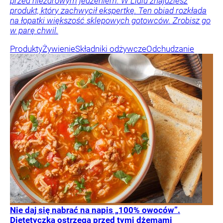
przed niezdrowym jedzeniem. W Lidlu znajdziesz
produkt, który zachwycił ekspertkę. Ten obiad rozkłada
na łopatki większość sklepowych gotowców. Zrobisz go
w parę chwil.
Produkty
Żywienie
Składniki odżywcze
Odchudzanie
Nie daj się nabrać na napis „100% owoców”.
Dietetyczka ostrzega przed tymi dżemami