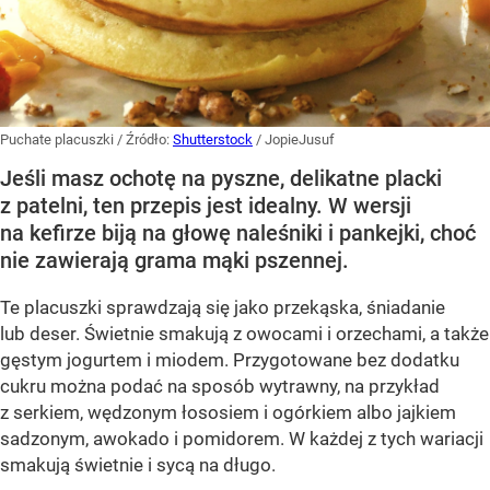
Puchate placuszki
/ Źródło:
Shutterstock
/
JopieJusuf
Jeśli masz ochotę na pyszne, delikatne placki
z patelni, ten przepis jest idealny. W wersji
na kefirze biją na głowę naleśniki i pankejki, choć
nie zawierają grama mąki pszennej.
Te placuszki sprawdzają się jako przekąska, śniadanie
lub deser. Świetnie smakują z owocami i orzechami, a także
gęstym jogurtem i miodem. Przygotowane bez dodatku
cukru można podać na sposób wytrawny, na przykład
z serkiem, wędzonym łososiem i ogórkiem albo jajkiem
sadzonym, awokado i pomidorem. W każdej z tych wariacji
smakują świetnie i sycą na długo.