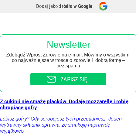
Dodaj jako
źródło w Google
Newsletter
Zdobądź Wprost Zdrowie na e-mail. Mówimy o wszystkim,
co najważniejsze w trosce o zdrowie i dobrą formę –
bez spamu.
ZAPISZ SIĘ
Z cukinii nie smażę placków. Dodaję mozzarellę i robię
chrupiące gofry
Lubisz gofry? Gdy spróbujesz tych przepadniesz. Jeden
wytrawny składnik sprawia, że smakują naprawdę
wyjątkowo.