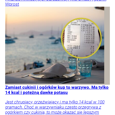
Wprost
Zamiast cukinii i ogórków kup to warzywo. Ma tylko
14 kcal i potężną dawkę potasu
Jest chrupiący, orzeźwiający i ma tylko 14 kcal w 100
gramach. Choć w warzywniaku często przegrywa z
ogórkiem czy cukinią, to może okazać się lepszym