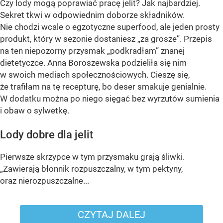
Czy lody mogą poprawiać pracę jelit? Jak najbardziej.
Sekret tkwi w odpowiednim doborze składników.
Nie chodzi wcale o egzotyczne superfood, ale jeden prosty
produkt, który w sezonie dostaniesz „za grosze”. Przepis
na ten niepozorny przysmak „podkradłam” znanej
dietetyczce. Anna Boroszewska podzieliła się nim
w swoich mediach społecznościowych. Cieszę się,
że trafiłam na tę recepturę, bo deser smakuje genialnie.
W dodatku można po niego sięgać bez wyrzutów sumienia
i obaw o sylwetkę.
Lody dobre dla jelit
Pierwsze skrzypce w tym przysmaku grają śliwki.
„Zawierają błonnik rozpuszczalny, w tym pektyny,
oraz nierozpuszczalne...
CZYTAJ DALEJ