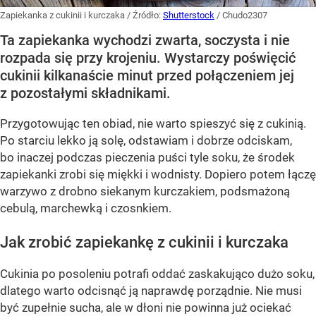
Zapiekanka z cukinii i kurczaka
/ Źródło:
Shutterstock
/
Chudo2307
Ta zapiekanka wychodzi zwarta, soczysta i nie
rozpada się przy krojeniu. Wystarczy poświęcić
cukinii kilkanaście minut przed połączeniem jej
z pozostałymi składnikami.
Przygotowując ten obiad, nie warto spieszyć się z cukinią.
Po starciu lekko ją solę, odstawiam i dobrze odciskam,
bo inaczej podczas pieczenia puści tyle soku, że środek
zapiekanki zrobi się miękki i wodnisty. Dopiero potem łączę
warzywo z drobno siekanym kurczakiem, podsmażoną
cebulą, marchewką i czosnkiem.
Jak zrobić zapiekankę z cukinii i kurczaka
Cukinia po posoleniu potrafi oddać zaskakująco dużo soku,
dlatego warto odcisnąć ją naprawdę porządnie. Nie musi
być zupełnie sucha, ale w dłoni nie powinna już ociekać