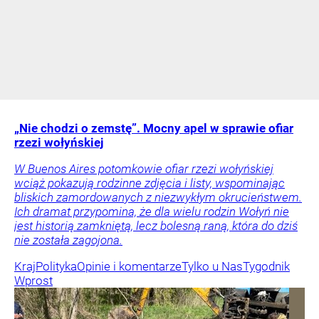
„Nie chodzi o zemstę”. Mocny apel w sprawie ofiar
rzezi wołyńskiej
W Buenos Aires potomkowie ofiar rzezi wołyńskiej
wciąż pokazują rodzinne zdjęcia i listy, wspominając
bliskich zamordowanych z niezwykłym okrucieństwem.
Ich dramat przypomina, że dla wielu rodzin Wołyń nie
jest historią zamkniętą, lecz bolesną raną, która do dziś
nie została zagojona.
Kraj
Polityka
Opinie i komentarze
Tylko u Nas
Tygodnik
Wprost