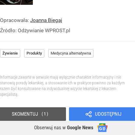
Opracowała:
Joanna Biegaj
Źródło:
Odżywianie WPROST.pl
Żywienie
Produkty
Medycyna alternatywna
Informacje zawarte w serwisie mają wyłącznie charakter informacyjny i nie
stanowią porady lekarskiej, a stosowanie ich w praktyce powinno za każdym
razem być konsultowane na indywidualnej wizycie lekarskiej z lekarzem
specjalistą.
SKOMENTUJ
UDOSTĘPNIJ
1
Obserwuj nas
w
Google News