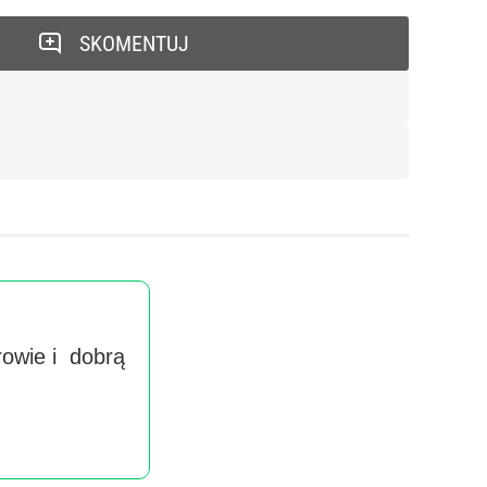
SKOMENTUJ
rowie i dobrą
Wyra
handlow
imieniu 