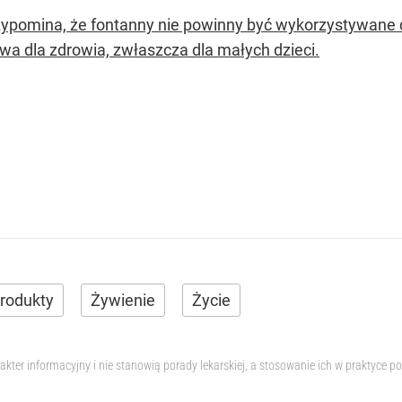
zypomina, że fontanny nie powinny być wykorzystywane do
iwa dla zdrowia, zwłaszcza dla małych dzieci.
rodukty
Żywienie
Życie
akter informacyjny i nie stanowią porady lekarskiej, a stosowanie ich w praktyc