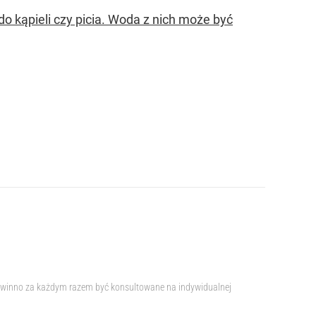
 kąpieli czy picia. Woda z nich może być
e powinno za każdym razem być konsultowane na indywidualnej