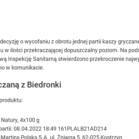
decyzję o wycofaniu z obrotu jednej partii kaszy grycza
du w ilości przekraczającej dopuszczalny poziom. Na p
ą Inspekcję Sanitarną stwierdzono przekroczenie najw
ano w komunikacie.
czaną z Biedronki
produktu:
 Natury, 4x100 g
 partii: 08.04.2022 18:49 161PLALB21AD214
artins Polska S.A. ul. Żniwna 5, 62-025 Kostrzyn