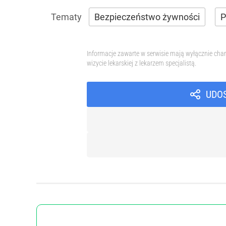
Bezpieczeństwo żywności
P
Informacje zawarte w serwisie mają wyłącznie char
wizycie lekarskiej z lekarzem specjalistą.
UDO