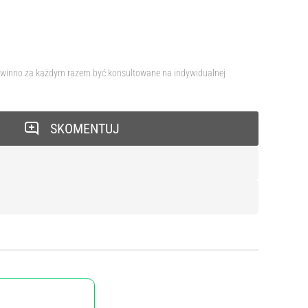
e powinno za każdym razem być konsultowane na indywidualnej
SKOMENTUJ