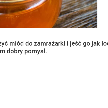
ć miód do zamrażarki i jeść go jak lo
iem dobry pomysł.