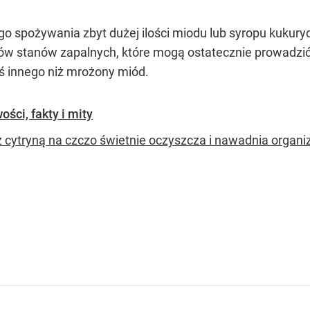
ego spożywania zbyt dużej ilości miodu lub syropu kuku
jów stanów zapalnych, które mogą ostatecznie prowadzić
ś innego niż mrożony miód.
ści, fakty i mity
 cytryną na czczo świetnie oczyszcza i nawadnia organi