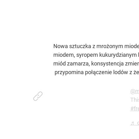
Nowa sztuczka z mrożonym miodem b
miodem, syropem kukurydzianym lu
miód zamarza, konsystencja zmien
przypomina połączenie lodów z że
@m
Thi
#fr
♬ o