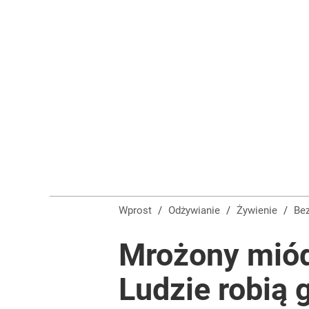
Wprost
/
Odżywianie
/
Żywienie
/
B
Mrożony miód
Ludzie robią 