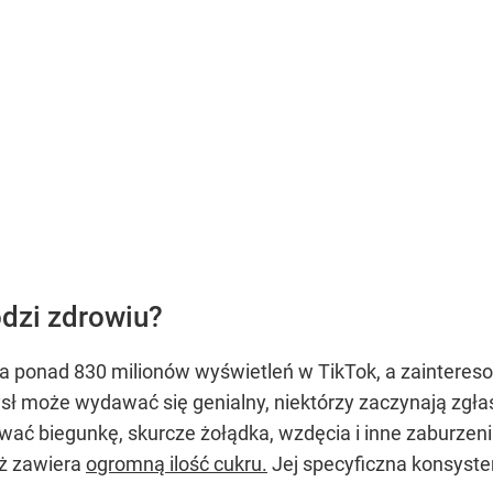
dzi zdrowiu?
 ponad 830 milionów wyświetleń w TikTok, a zaintere
sł może wydawać się genialny, niektórzy zaczynają zgła
wać biegunkę, skurcze żołądka, wzdęcia i inne zaburzen
aż zawiera
ogromną ilość cukru.
Jej specyficzna konsysten