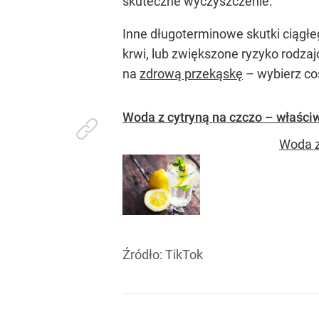
skuteczne wyczyszczenie.
Inne długoterminowe skutki ciągł
krwi, lub zwiększone ryzyko rodza
na
zdrową przekąskę
– wybierz co
Woda z cytryną na czczo – właściwo
Woda z
Źródło:
TikTok