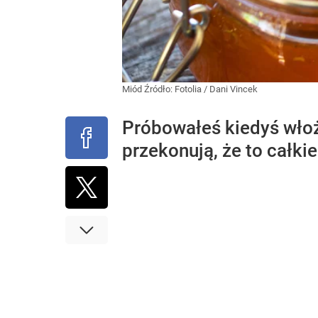
Miód
Źródło:
Fotolia
/
Dani Vincek
Próbowałeś kiedyś włoży
przekonują, że to całk