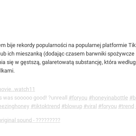
ije rekordy popularności na popularnej platformie Tik
b ich mieszanką (dodając czasem barwniki spożywcze i n
ia się w gęstszą, galaretowatą substancję, która wedł
lkami.
ovie..watch11
s was sooooo good! ?unreall
#foryou
#honeyinabottle
#b
eezinghoney
#tiktoktrend
#blowup
#viral
#foryou
#trend
riginal sound - ?????????