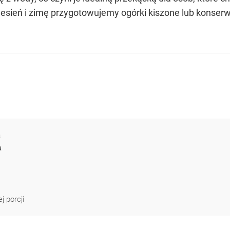
a jesień i zimę przygotowujemy ogórki kiszone lub kons
a
a
j porcji