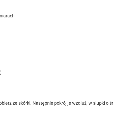
miarach
)
obierz ze skórki. Następnie pokrój je wzdłuż, w słupki o ś