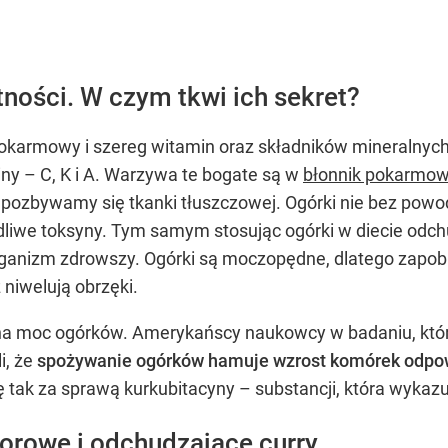
ności. W czym tkwi ich sekret?
pokarmowy i szereg witamin oraz składników mineralnyc
ny – C, K i A. Warzywa te bogate są w
błonnik pokarmow
pozbywamy się tkanki tłuszczowej. Ogórki nie bez powodu
iwe toksyny. Tym samym stosując ogórki w diecie odch
 organizm zdrowszy. Ogórki są moczopędne, dlatego zapo
niwelują obrzęki.
tna moc ogórków. Amerykańscy naukowcy w badaniu, któ
i, że
spożywanie ogórków hamuje wzrost komórek odpowie
się tak za sprawą kurkubitacyny – substancji, która wyka
orowe i odchudzające curry