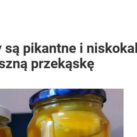
y są pikantne i niskoka
yszną przekąskę