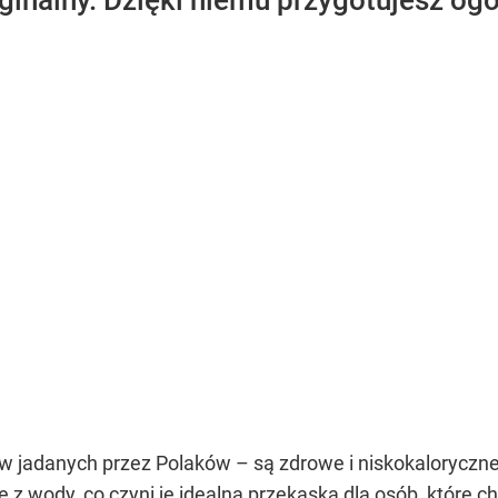
oryginalny. Dzięki niemu przygotujesz 
 jadanych przez Polaków – są zdrowe i niskokaloryczne 
 z wody, co czyni je idealną przekąską dla osób, które 