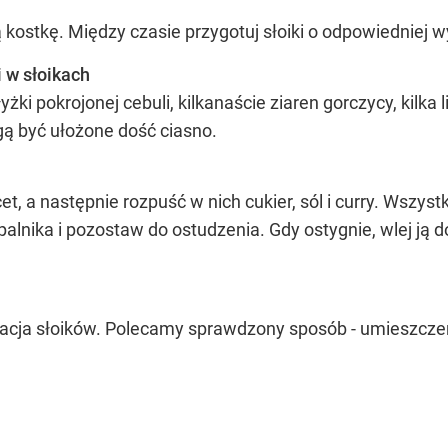
 kostkę. Między czasie przygotuj słoiki o odpowiedniej wy
 w słoikach
żki pokrojonej cebuli, kilkanaście ziaren gorczycy, kilka
gą być ułożone dość ciasno.
t, a następnie rozpuść w nich cukier, sól i curry. Wszyst
palnika i pozostaw do ostudzenia. Gdy ostygnie, wlej ją d
acja słoików. Polecamy sprawdzony sposób - umieszczen
OCEŃ PRZEPIS