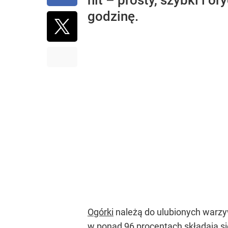
hit – prosty, szybki i 
godzinę.
Ogórki
należą do ulubionych warzyw
w ponad 96 procentach składają się