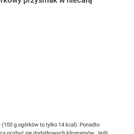
ogórkowy przysmak w niecałą
(100 g ogórków to tylko 14 kcal). Ponadto
chcą pozbyć się dodatkowych kilogramów. Jeśli